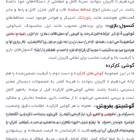
می‌دهیم تا کاربران بتوانند تجربه کامل و مطمئنی از دستگاه‌های خود داشته
باشند. در این بخش انواع
محافظ صفحه
، قاب و کاور، شارژر، کابل و رابط و سایر
گجت‌های هوشمند مانند
پاوربانک
، اسپیکر و هولدر موجود است. محافظ‌های
کنسول بازی
صفحه و قاب‌ها برای برندهای محبوب مانند اپل، سامسونگ، شیائومی،
گوشی آنلاین ارائه‌دهنده جدیدترین کنسول‌های بازی شامل
پلی‌استیشن
،
موتورولا و آنر عرضه می‌شوند و گوشی و دستگاه شما را در برابر خط و خش
ایکس‌باکس و نینتندو هم است. این بخش برای علاقه‌مندان به بازی‌های
محافظت می‌کنند. هدف از این بخش ارائه لوازم جانبی باکیفیت، کاربردی و با
ویدیویی و سرگرمی دیجیتال فراهم شده است. هدف ما ارائه کنسول‌های بازی
طراحی مناسب است تا خرید کاربران کامل، راحت و مطمئن باشد.
با کیفیت بالا و قیمت مناسب برای تمامی کاربران است.
گوشی کارکرده
ما در این مجموعه
گوشی‌های کارکرده
و دست دوم با کیفیت تضمین‌شده را هم
ارائه می‌دهیم تا کاربران بتوانند با هزینه کمتر، به محصولات دیجیتال معتبر
دسترسی داشته باشند. تمامی گوشی‌های کارکرده قبل از عرضه، به‌طور کامل
تست و بررسی تخصصی می‌شوند تا از سلامت باتری، صفحه نمایش و عملکرد
گوشیتو بفروش
فنی اطمینان حاصل شود. همراه با هر گوشی کارکرده، اطلاعات دقیق وضعیت
دستگاه و تصاویر واقعی آن ارائه می‌شود تا کاربران بتوانند انتخابی آگاهانه
با سرویس «
گوشیتو بفروش
» در گوشی آنلاین، می‌توانید به‌سادگی و با اطمینان
داشته باشند. هدف ما ارائه تجربه‌ای حرفه‌ای و مطمئن از خرید گوشی کارکرده
گوشی موبایل خود را بفروشید. تنها کافی است مشخصات دستگاه، مدل و
برای تمام کاربران ایرانی است.
وضعیت فیزیکی آن را وارد کنید تا کارشناسان ما قیمت منصفانه و پیشنهادی
خرید را به شما اعلام کنند. تمام مراحل فروش سریع، شفاف و بدون واسطه