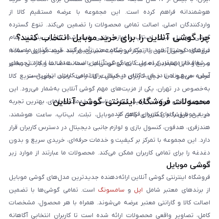
هوشمندانه فراهم کرده است. این مجموعه با عرضه مستقیم کالا از
واردکنندگان اصلی، اصالت تمامی محصولات را تضمین می‌کند. تنوع گسترده
چرا گوشی آنلاین را برای خرید موبایل انتخاب کنید؟
گوشی موبایل، تبلت، لپ‌تاپ و لوازم جانبی باعث شده کاربران بتوانند تمام
نیازهای دیجیتال خود را از یک فروشگاه معتبر تأمین کنند. قیمت‌گذاری منصفانه
فروشگاه گوشی آنلاین با تمرکز بر رضایت مشتری، فرآیند خرید موبایل را ساده،
و شفاف از مهم‌ترین اصول کاری گوشی آنلاین است. هدف ما ایجاد تجربه‌ای
سریع و قابل اعتماد کرده است. تمامی گوشی‌ها با ضمانت اصالت و گارانتی معتبر
آسان، سریع و امن در خرید کالای دیجیتال برای تمامی کاربران ایرانی است.
عرضه می‌شوند تا خیال کاربران از کیفیت کالا راحت باشد. تحویل سریع کالا
به‌خصوص در تهران، یکی از مزیت‌های مهم گوشی آنلاین به‌شمار می‌رود. این
محصولات فروشگاه اینترنتی گوشی آنلاین
مجموعه تلاش می‌کند با ترکیب قیمت مناسب و خدمات حرفه‌ای، بهترین تجربه
خرید موبایل را برای کاربران فراهم کند.
در این فروشگاه گستره‌ای کامل از موبایل، تبلت، لپ‌تاپ، ساعت هوشمند،
هندزفری، هدفون، کنسول بازی و لوازم جانبی دیجیتال در دسترس کاربران قرار
دارد. این مجموعه با تمرکز بر کیفیت و خدمات حرفه‌ای، خریدی سریع و بدون
دغدغه را برای تمامی کاربران ممکن می‌کند. محصولات ما عبارتند از موارد زیر
گوشی موبایل
است:
فروشگاه اینترنتی گوشی آنلاین ارائه‌دهنده جدیدترین مدل‌های گوشی موبایل
از برندهای معتبر شامل
اپل
و
سامسونگ
است. تمامی گوشی‌ها با تضمین
اصالت کالا و گارانتی معتبر عرضه می‌شوند. همراه با هر محصول، مشخصات
کامل، تصاویر واقعی محصولات ارائه شده است تا کاربران انتخابی آگاهانه