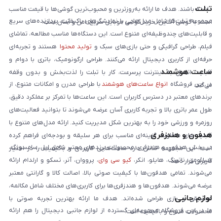
تبلت
داشته باشند. هدف ما ارائه به‌روزترین و محبوب‌ترین گوشی‌ها با قیمت مناسب
مجموعه تبلت‌ها شامل مدل‌هایی با نمایشگرهای باکیفیت، پردازنده‌های سریع
است. با گوشی آنلاین، خرید گوشی موبایل سریع، امن و آسان است.
و قابلیت‌های چندوظیفه‌ای متنوع است. این دستگاه‌ها مناسب مطالعه، تماشای
فیلم، طراحی گرافیکی و حتی بازی‌های سبک و
تولید محتوا
هستند و تجربه‌ای
حرفه‌ای از کاربری دیجیتال ارائه می‌کنند. طراحی ارگونومیک، باتری با دوام و
ساعت هوشمند
قابلیت اتصال به اینترنت پرسرعت، کار با تبلت را لذت‌بخش و بدون وقفه
در این فروشگاه
انواع ساعت‌های هوشمند
با طراحی مدرن و امکانات متنوع، از
می‌کند.
برندهای معتبر در دسترس کاربران است. این ساعت‌ها با تمرکز بر عملکرد دقیق،
طول عمر باتری بالا و تجربه کاربری آسان عرضه می‌شوند تا بتوانید فعالیت‌های
روزمره و ورزشی خود را به بهترین شکل مدیریت کنید. ارائه مدل‌های متنوع با
هدفون و هندزفری
قابلیت‌های متفاوت، گزینه‌ای مناسب برای هر سلیقه و بودجه‌ای فراهم کرده
در بخش هدفون و هندزفری، محصولات برندهای معتبر شامل اپل، سامسونگ،
است. این مجموعه تلاش دارد ساعت‌هایی کاربردی و باکیفیت را در اختیار
شیائومی، ناتینگ، هایلو، انکر،
کیو سی وای
، پرووان، آنر، تسکو و ارلدام ارائه
کاربران قرار دهد.
می‌شوند. تمامی هدفون‌ها با کیفیت صوتی بالا، اصالت کالا و گارانتی معتبر
عرضه می‌شوند. هدفون‌ها و هندزفری‌ها برای کاربری‌های مختلف شامل مکالمه،
لوازم جانبی
موسیقی و بازی طراحی شده‌اند. هدف ما ارائه بهترین تجربه صوتی با
ما در این فروشگاه مجموعه‌ای گسترده از لوازم جانبی دیجیتال را هم ارائه
محصولات متنوع و باکیفیت است.