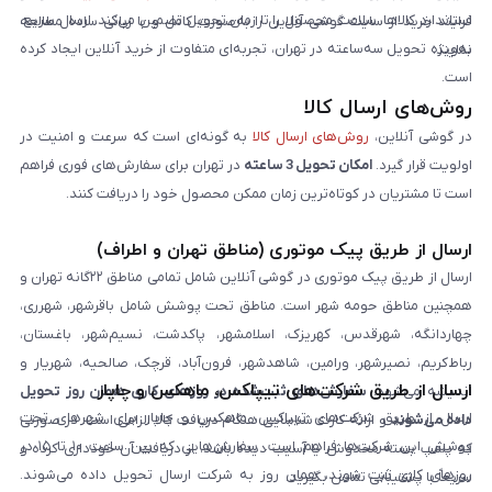
استاندارد کالاها، سلامت محصول را تا زمان تحویل تضمین می‌کند. ارسال سریع،
فرایند خرید از سایت گوشی آنلاین را به‌صورت کامل و با زبانی ساده مطالعه
به‌ویژه تحویل سه‌ساعته در تهران، تجربه‌ای متفاوت از خرید آنلاین ایجاد کرده
نمایند.
است.
روش‌های ارسال کالا
در گوشی آنلاین،
روش‌های ارسال کالا
به گونه‌ای است که سرعت و امنیت در
اولویت قرار گیرد.
امکان تحویل 3 ساعته
در تهران برای سفارش‌های فوری فراهم
است تا مشتریان در کوتاه‌ترین زمان ممکن محصول خود را دریافت کنند.
ارسال از طریق پیک موتوری (مناطق تهران و اطراف)
ارسال از طریق پیک موتوری در گوشی آنلاین شامل تمامی مناطق ۲۲گانه تهران و
همچنین مناطق حومه شهر است. مناطق تحت پوشش شامل باقرشهر، شهرری،
چهاردانگه، شهرقدس، کهریزک، اسلامشهر، پاکدشت، نسیم‌شهر، باغستان،
رباط‌کریم، نصیرشهر، ورامین، شاهدشهر، فرون‌آباد، قرچک، صالحیه، شهریار و
ارسال از طریق شرکت‌های تیپاکس، ماهکس و چاپار
اندیشه می‌شود.
سفارش‌های ثبت‌شده در روزهای کاری همان روز تحویل
ارسال از طریق شرکت‌های تیپاکس، ماهکس و چاپار برای شهرهای تحت
داده می‌شوند
و ارائه کارت شناسایی هنگام دریافت کالا الزامی است. در صورتی
پوشش این شرکت‌ها فراهم است. سفارش‌هایی که بین ساعت ۱۰ تا ۱۵ در
که پلمپ بسته مخدوش یا آسیب دیده باشد، از دریافت آن خودداری کرده و
روزهای کاری ثبت شوند، همان روز به شرکت ارسال تحویل داده می‌شوند.
سریعاً با پشتیبانی تماس بگیرید.