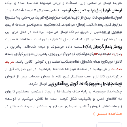
هزینه ارسال بر اساس وزن، مسافت و ارزش مرسوله محاسبه شده و لینک
ارسال از طریق پست پیشتاز
پرداخت برای تحویل‌گیرنده ارسال می‌شود.
تمامی سفارش‌ها بیمه شده‌اند
و در
ارسال از طریق پست پیشتاز نیز برای سراسر کشور امکان‌پذیر است و سفارش‌ها
صورت مفقودی کالا، پس از تایید شرکت حمل‌ونقل، هزینه پرداختی به مشتری
در روز کاری بعد از ثبت، ارسال می‌شوند. کد رهگیری مرسوله در حساب کاربری
بازگردانده خواهد شد. توجه داشته باشید که بیمه شامل کسر ۱۰ تا ۱۵ درصد
مشتری و همچنین از طریق پیامک ارسال می‌شود. پرداخت در محل برای این
فرانشیز است.
روش ممکن نیست و هزینه ثابت ارسال ۹۹ هزار تومان است. بسته‌ها به صورت
روش بازگردانی کالا
پلمپ شده تحویل اداره پست داده می‌شوند و بیمه شده‌اند، بنابراین در
صورت مشاهده هرگونه آسیب یا مخدوش بودن پلمپ، از تحویل گرفتن بسته
روش بازگردانی کالا
در فروشگاه گوشی آنلاین تنها در صورتی امکان‌پذیر است که
خودداری کرده و با پشتیبانی تماس بگیرید.
کالای خریداری شده مشمول مفاد ضمانت هفت روزه گوشی آنلاین باشد.
شرایط
ضمانت
را می‌توانید در صفحه مربوطه مطالعه بفرمایید. در این صورت، قبل از
بازگرداندن کالا لازم است هماهنگی‌های لازم با بخش خدمات پس از فروش
چشم‌انداز فروشگاه گوشی آنلاین
انجام شود و به هیچ‌وجه کالا بدون هماهنگی قبلی ارسال نگردد.
چشم‌انداز مجموعه بر پایه حذف واسطه‌ها و ایجاد دسترسی مستقیم کاربران
به کالاهای اصل و باکیفیت شکل گرفته است. ما تلاش می‌کنیم با توسعه
زیرساخت‌های فروش آنلاین، تجربه‌ای سریع‌تر و ساده‌تر از خرید دیجیتال در
مشاهده بیشتر
ایران ارائه دهیم. تبدیل‌شدن به مرجعی قابل اعتماد برای خرید کالای دیجیتال،
یکی از اهداف اصلی این مجموعه است. تمرکز بر رضایت مشتری، نوآوری در