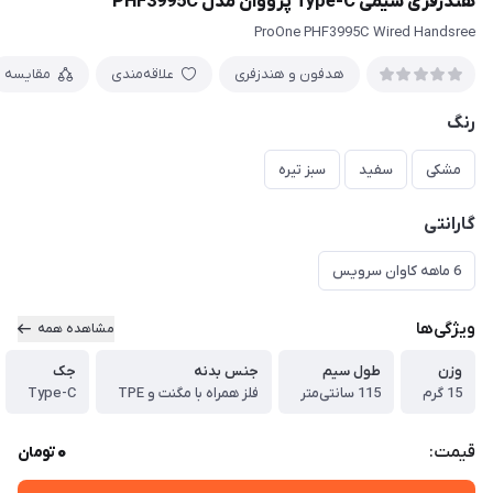
هندزفری سیمی Type-C پرووان مدل PHF3995C
ProOne PHF3995C Wired Handsree
هدفون و هندزفری
علاقه‌مندی
مقایسه
رنگ
مشکی
سفید
سبز تیره
گارانتی
6 ماهه کاوان سرویس
ویژگی‌ها
مشاهده همه
وزن
طول سیم
جنس بدنه
جک
15 گرم
115 سانتی‌متر
فلز همراه با مگنت و TPE
Type-C
0
قیمت:
تومان