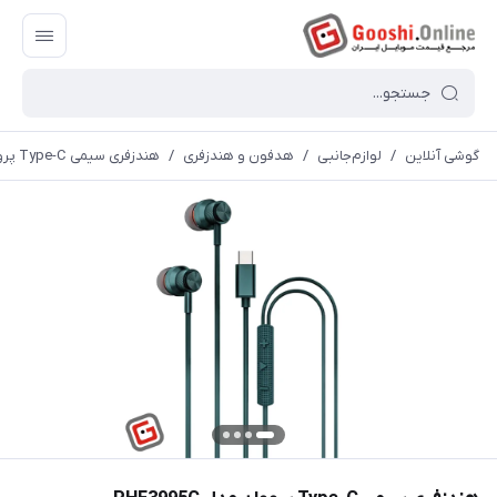
گوشی آنلاین
/
لوازم‌جانبی
/
هدفون و هندزفری
/
هندزفری سیمی Type-C پرووان مدل PHF3995C