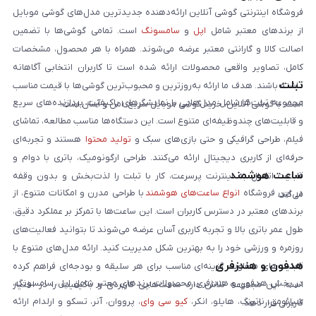
فروشگاه اینترنتی گوشی آنلاین ارائه‌دهنده جدیدترین مدل‌های گوشی موبایل
از برندهای معتبر شامل
اپل
و
سامسونگ
است. تمامی گوشی‌ها با تضمین
اصالت کالا و گارانتی معتبر عرضه می‌شوند. همراه با هر محصول، مشخصات
کامل، تصاویر واقعی محصولات ارائه شده است تا کاربران انتخابی آگاهانه
تبلت
داشته باشند. هدف ما ارائه به‌روزترین و محبوب‌ترین گوشی‌ها با قیمت مناسب
مجموعه تبلت‌ها شامل مدل‌هایی با نمایشگرهای باکیفیت، پردازنده‌های سریع
است. با گوشی آنلاین، خرید گوشی موبایل سریع، امن و آسان است.
و قابلیت‌های چندوظیفه‌ای متنوع است. این دستگاه‌ها مناسب مطالعه، تماشای
فیلم، طراحی گرافیکی و حتی بازی‌های سبک و
تولید محتوا
هستند و تجربه‌ای
حرفه‌ای از کاربری دیجیتال ارائه می‌کنند. طراحی ارگونومیک، باتری با دوام و
ساعت هوشمند
قابلیت اتصال به اینترنت پرسرعت، کار با تبلت را لذت‌بخش و بدون وقفه
در این فروشگاه
انواع ساعت‌های هوشمند
با طراحی مدرن و امکانات متنوع، از
می‌کند.
برندهای معتبر در دسترس کاربران است. این ساعت‌ها با تمرکز بر عملکرد دقیق،
طول عمر باتری بالا و تجربه کاربری آسان عرضه می‌شوند تا بتوانید فعالیت‌های
روزمره و ورزشی خود را به بهترین شکل مدیریت کنید. ارائه مدل‌های متنوع با
هدفون و هندزفری
قابلیت‌های متفاوت، گزینه‌ای مناسب برای هر سلیقه و بودجه‌ای فراهم کرده
در بخش هدفون و هندزفری، محصولات برندهای معتبر شامل اپل، سامسونگ،
است. این مجموعه تلاش دارد ساعت‌هایی کاربردی و باکیفیت را در اختیار
شیائومی، ناتینگ، هایلو، انکر،
کیو سی وای
، پرووان، آنر، تسکو و ارلدام ارائه
کاربران قرار دهد.