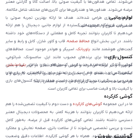
می‌شوند. تمامی هدفون‌ها با کیفیت صوتی بالا، اصالت کالا و گارانتی معتبر
عرضه می‌شوند. هدفون‌ها و هندزفری‌ها برای کاربری‌های مختلف شامل مکالمه،
لوازم جانبی
موسیقی و بازی طراحی شده‌اند. هدف ما ارائه بهترین تجربه صوتی با
ما در این فروشگاه مجموعه‌ای گسترده از لوازم جانبی دیجیتال را هم ارائه
محصولات متنوع و باکیفیت است.
می‌دهیم تا کاربران بتوانند تجربه کامل و مطمئنی از دستگاه‌های خود داشته
باشند. در این بخش انواع
محافظ صفحه
، قاب و کاور، شارژر، کابل و رابط و سایر
گجت‌های هوشمند مانند
پاوربانک
، اسپیکر و هولدر موجود است. محافظ‌های
کنسول بازی
صفحه و قاب‌ها برای برندهای محبوب مانند اپل، سامسونگ، شیائومی،
گوشی آنلاین ارائه‌دهنده جدیدترین کنسول‌های بازی شامل
پلی‌استیشن
،
موتورولا و آنر عرضه می‌شوند و گوشی و دستگاه شما را در برابر خط و خش
ایکس‌باکس و نینتندو هم است. این بخش برای علاقه‌مندان به بازی‌های
محافظت می‌کنند. هدف از این بخش ارائه لوازم جانبی باکیفیت، کاربردی و با
ویدیویی و سرگرمی دیجیتال فراهم شده است. هدف ما ارائه کنسول‌های بازی
طراحی مناسب است تا خرید کاربران کامل، راحت و مطمئن باشد.
با کیفیت بالا و قیمت مناسب برای تمامی کاربران است.
گوشی کارکرده
ما در این مجموعه
گوشی‌های کارکرده
و دست دوم با کیفیت تضمین‌شده را هم
ارائه می‌دهیم تا کاربران بتوانند با هزینه کمتر، به محصولات دیجیتال معتبر
دسترسی داشته باشند. تمامی گوشی‌های کارکرده قبل از عرضه، به‌طور کامل
تست و بررسی تخصصی می‌شوند تا از سلامت باتری، صفحه نمایش و عملکرد
گوشیتو بفروش
فنی اطمینان حاصل شود. همراه با هر گوشی کارکرده، اطلاعات دقیق وضعیت