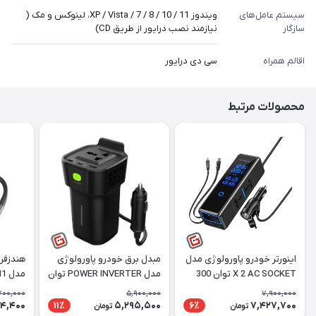
سیستم‌ عامل‌های
ویندوز XP / Vista / 7 / 8 / 10 / 11، لینوکس و مک (
سازگار
نیازمند نصب درایور از طریق CD)
اقالم همراه
سی دی درایور
محصولات مرتبط
اینورتر خودرو پاورولوژی مدل
مبدل برق خودرو پاورولوژی
هندزفر
X 2 AC SOCKET توان 300
مدل POWER INVERTER توان
مدل N1 با قابلیت ENC
وات
150 وات
700,000
5,900,000
7,900,000
44,400
5,295,500
7,427,700
11٪
6٪
تومان
تومان