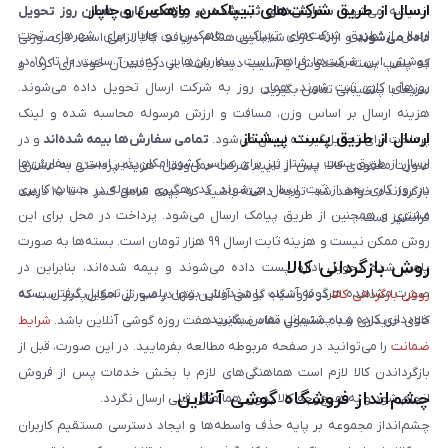
ارسال از طریق شرکت‌های تیپاکس، ماهکس و چاپار
اندیشه می‌شود.
سفارش‌های ثبت‌شده در روزهای کاری همان روز تحویل
ارسال از طریق شرکت‌های تیپاکس، ماهکس و چاپار برای شهرهای تحت
داده می‌شوند
و ارائه کارت شناسایی هنگام دریافت کالا الزامی است. در صورتی
پوشش این شرکت‌ها فراهم است. سفارش‌هایی که بین ساعت ۱۰ تا ۱۵ در
که پلمپ بسته مخدوش یا آسیب دیده باشد، از دریافت آن خودداری کرده و
روزهای کاری ثبت شوند، همان روز به شرکت ارسال تحویل داده می‌شوند.
سریعاً با پشتیبانی تماس بگیرید.
هزینه ارسال بر اساس وزن، مسافت و ارزش مرسوله محاسبه شده و لینک
ارسال از طریق پست پیشتاز
پرداخت برای تحویل‌گیرنده ارسال می‌شود.
تمامی سفارش‌ها بیمه شده‌اند
و در
ارسال از طریق پست پیشتاز نیز برای سراسر کشور امکان‌پذیر است و سفارش‌ها
صورت مفقودی کالا، پس از تایید شرکت حمل‌ونقل، هزینه پرداختی به مشتری
در روز کاری بعد از ثبت، ارسال می‌شوند. کد رهگیری مرسوله در حساب کاربری
بازگردانده خواهد شد. توجه داشته باشید که بیمه شامل کسر ۱۰ تا ۱۵ درصد
مشتری و همچنین از طریق پیامک ارسال می‌شود. پرداخت در محل برای این
فرانشیز است.
روش ممکن نیست و هزینه ثابت ارسال ۹۹ هزار تومان است. بسته‌ها به صورت
روش بازگردانی کالا
پلمپ شده تحویل اداره پست داده می‌شوند و بیمه شده‌اند، بنابراین در
صورت مشاهده هرگونه آسیب یا مخدوش بودن پلمپ، از تحویل گرفتن بسته
روش بازگردانی کالا
در فروشگاه گوشی آنلاین تنها در صورتی امکان‌پذیر است که
خودداری کرده و با پشتیبانی تماس بگیرید.
کالای خریداری شده مشمول مفاد ضمانت هفت روزه گوشی آنلاین باشد.
شرایط
ضمانت
را می‌توانید در صفحه مربوطه مطالعه بفرمایید. در این صورت، قبل از
بازگرداندن کالا لازم است هماهنگی‌های لازم با بخش خدمات پس از فروش
چشم‌انداز فروشگاه گوشی آنلاین
انجام شود و به هیچ‌وجه کالا بدون هماهنگی قبلی ارسال نگردد.
چشم‌انداز مجموعه بر پایه حذف واسطه‌ها و ایجاد دسترسی مستقیم کاربران