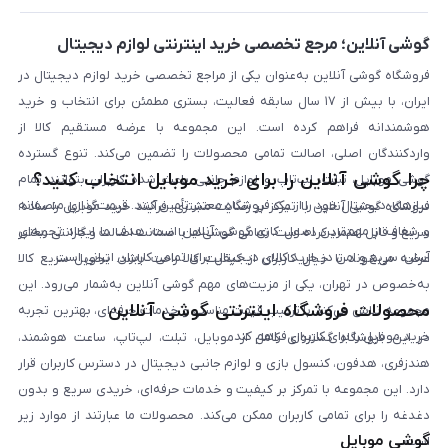
بلاگ
گوشی آنلاین؛ مرجع تخصصی خرید اینترنتی لوازم دیجیتال
فروشگاه گوشی آنلاین به‌عنوان یکی از مراجع تخصصی خرید لوازم دیجیتال در
ایران، با بیش از ۱۷ سال سابقه فعالیت، بستری مطمئن برای انتخاب و خرید
هوشمندانه فراهم کرده است. این مجموعه با عرضه مستقیم کالا از
واردکنندگان اصلی، اصالت تمامی محصولات را تضمین می‌کند. تنوع گسترده
چرا گوشی آنلاین را برای خرید موبایل انتخاب کنید؟
گوشی موبایل، تبلت، لپ‌تاپ و لوازم جانبی باعث شده کاربران بتوانند تمام
نیازهای دیجیتال خود را از یک فروشگاه معتبر تأمین کنند. قیمت‌گذاری منصفانه
فروشگاه گوشی آنلاین با تمرکز بر رضایت مشتری، فرآیند خرید موبایل را ساده،
و شفاف از مهم‌ترین اصول کاری گوشی آنلاین است. هدف ما ایجاد تجربه‌ای
سریع و قابل اعتماد کرده است. تمامی گوشی‌ها با ضمانت اصالت و گارانتی معتبر
آسان، سریع و امن در خرید کالای دیجیتال برای تمامی کاربران ایرانی است.
عرضه می‌شوند تا خیال کاربران از کیفیت کالا راحت باشد. تحویل سریع کالا
به‌خصوص در تهران، یکی از مزیت‌های مهم گوشی آنلاین به‌شمار می‌رود. این
محصولات فروشگاه اینترنتی گوشی آنلاین
مجموعه تلاش می‌کند با ترکیب قیمت مناسب و خدمات حرفه‌ای، بهترین تجربه
خرید موبایل را برای کاربران فراهم کند.
در این فروشگاه گستره‌ای کامل از موبایل، تبلت، لپ‌تاپ، ساعت هوشمند،
هندزفری، هدفون، کنسول بازی و لوازم جانبی دیجیتال در دسترس کاربران قرار
دارد. این مجموعه با تمرکز بر کیفیت و خدمات حرفه‌ای، خریدی سریع و بدون
دغدغه را برای تمامی کاربران ممکن می‌کند. محصولات ما عبارتند از موارد زیر
گوشی موبایل
است: