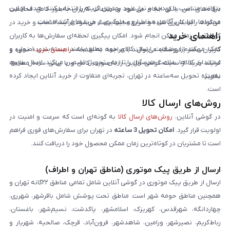
بتوانند متناسب با بودجه و نیاز خود بهترین گزینه را انتخاب کنند. هدف از این
درگاه‌های امن بانکی انجام می‌شود و اطلاعات کاربران به‌طور کامل محافظت
محتواها، افزایش آگاهی مخاطبان و جلوگیری از خریدهای اشتباه است.
می‌گردد. رابط کاربری ساده و سریع سایت باعث می‌شود فرآیند انتخاب و خرید در
راهنمای خرید
کوتاه‌ترین زمان ممکن انجام شود. امکان پیگیری لحظه‌ای سفارش‌ها به کاربران
کمک می‌کند از وضعیت ارسال کالای خود مطلع باشند. بسته‌بندی اصولی و
کاربران محترم فروشگاه می‌توانند با مراجعه به صفحه «
راهنمای خرید
»، نحوه و
استاندارد کالاها، سلامت محصول را تا زمان تحویل تضمین می‌کند. ارسال سریع،
فرایند خرید از سایت گوشی آنلاین را به‌صورت کامل و با زبانی ساده مطالعه
به‌ویژه تحویل سه‌ساعته در تهران، تجربه‌ای متفاوت از خرید آنلاین ایجاد کرده
نمایند.
است.
روش‌های ارسال کالا
در گوشی آنلاین،
روش‌های ارسال کالا
به گونه‌ای است که سرعت و امنیت در
اولویت قرار گیرد.
امکان تحویل 3 ساعته
در تهران برای سفارش‌های فوری فراهم
است تا مشتریان در کوتاه‌ترین زمان ممکن محصول خود را دریافت کنند.
ارسال از طریق پیک موتوری (مناطق تهران و اطراف)
ارسال از طریق پیک موتوری در گوشی آنلاین شامل تمامی مناطق ۲۲گانه تهران و
همچنین مناطق حومه شهر است. مناطق تحت پوشش شامل باقرشهر، شهرری،
چهاردانگه، شهرقدس، کهریزک، اسلامشهر، پاکدشت، نسیم‌شهر، باغستان،
رباط‌کریم، نصیرشهر، ورامین، شاهدشهر، فرون‌آباد، قرچک، صالحیه، شهریار و