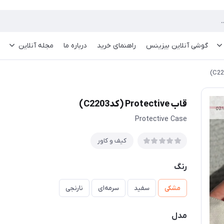
گوشی آنلاین بیزینس
راهنمای خرید
درباره ما
مجله آنلاین
قاب Protective (کدC2203)
Protective Case
کیف و کاور
رنگ
مشکی
سفید
سرمه‌ای
نارنجی
مدل