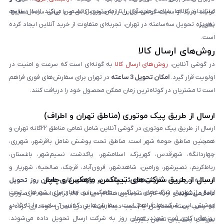
استاندارد کالاها، سلامت محصول را تا زمان تحویل تضمین می‌کند. ارسال سریع،
فرایند خرید از سایت گوشی آنلاین را به‌صورت کامل و با زبانی ساده مطالعه
به‌ویژه تحویل سه‌ساعته در تهران، تجربه‌ای متفاوت از خرید آنلاین ایجاد کرده
نمایند.
است.
روش‌های ارسال کالا
در گوشی آنلاین،
روش‌های ارسال کالا
به گونه‌ای است که سرعت و امنیت در
اولویت قرار گیرد.
امکان تحویل 3 ساعته
در تهران برای سفارش‌های فوری فراهم
است تا مشتریان در کوتاه‌ترین زمان ممکن محصول خود را دریافت کنند.
ارسال از طریق پیک موتوری (مناطق تهران و اطراف)
ارسال از طریق پیک موتوری در گوشی آنلاین شامل تمامی مناطق ۲۲گانه تهران و
همچنین مناطق حومه شهر است. مناطق تحت پوشش شامل باقرشهر، شهرری،
چهاردانگه، شهرقدس، کهریزک، اسلامشهر، پاکدشت، نسیم‌شهر، باغستان،
رباط‌کریم، نصیرشهر، ورامین، شاهدشهر، فرون‌آباد، قرچک، صالحیه، شهریار و
ارسال از طریق شرکت‌های تیپاکس، ماهکس و چاپار
اندیشه می‌شود.
سفارش‌های ثبت‌شده در روزهای کاری همان روز تحویل
ارسال از طریق شرکت‌های تیپاکس، ماهکس و چاپار برای شهرهای تحت
داده می‌شوند
و ارائه کارت شناسایی هنگام دریافت کالا الزامی است. در صورتی
پوشش این شرکت‌ها فراهم است. سفارش‌هایی که بین ساعت ۱۰ تا ۱۵ در
که پلمپ بسته مخدوش یا آسیب دیده باشد، از دریافت آن خودداری کرده و
روزهای کاری ثبت شوند، همان روز به شرکت ارسال تحویل داده می‌شوند.
سریعاً با پشتیبانی تماس بگیرید.