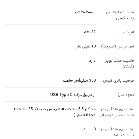
محدوده فرکانس
۲۰-۲۰۰۰۰ هرتز
پاسخگویی
امپدانس
32 اهم
قطر درایور (اسپیکر)
10 میلی متر
قابلیت حذف نویز
دارد
(ANC)
ظرفیت باتری کیس
350 میلی‌آمپر ساعت
نحوه شارژ
از طریق درگاه USB Type-C
عمر باتری هدفون در
حداکثر 5.5 ساعت حالت پخش صدا (تا 25 ساعت با
حالت پخش موسیقی
محفظه شارژ)
عمر باتری هدفون در
8 ساعت
حالت مکالمه