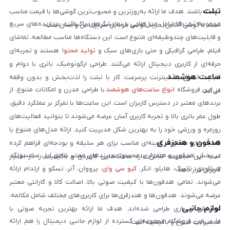
تبلت
داشته باشند. هدف ما ارائه به‌روزترین و محبوب‌ترین گوشی‌ها با قیمت مناسب
مجموعه تبلت‌ها شامل مدل‌هایی با نمایشگرهای باکیفیت، پردازنده‌های سریع
است. با گوشی آنلاین، خرید گوشی موبایل سریع، امن و آسان است.
و قابلیت‌های چندوظیفه‌ای متنوع است. این دستگاه‌ها مناسب مطالعه، تماشای
فیلم، طراحی گرافیکی و حتی بازی‌های سبک و
تولید محتوا
هستند و تجربه‌ای
حرفه‌ای از کاربری دیجیتال ارائه می‌کنند. طراحی ارگونومیک، باتری با دوام و
ساعت هوشمند
قابلیت اتصال به اینترنت پرسرعت، کار با تبلت را لذت‌بخش و بدون وقفه
در این فروشگاه
انواع ساعت‌های هوشمند
با طراحی مدرن و امکانات متنوع، از
می‌کند.
برندهای معتبر در دسترس کاربران است. این ساعت‌ها با تمرکز بر عملکرد دقیق،
طول عمر باتری بالا و تجربه کاربری آسان عرضه می‌شوند تا بتوانید فعالیت‌های
روزمره و ورزشی خود را به بهترین شکل مدیریت کنید. ارائه مدل‌های متنوع با
هدفون و هندزفری
قابلیت‌های متفاوت، گزینه‌ای مناسب برای هر سلیقه و بودجه‌ای فراهم کرده
در بخش هدفون و هندزفری، محصولات برندهای معتبر شامل اپل، سامسونگ،
است. این مجموعه تلاش دارد ساعت‌هایی کاربردی و باکیفیت را در اختیار
شیائومی، ناتینگ، هایلو، انکر،
کیو سی وای
، پرووان، آنر، تسکو و ارلدام ارائه
کاربران قرار دهد.
می‌شوند. تمامی هدفون‌ها با کیفیت صوتی بالا، اصالت کالا و گارانتی معتبر
عرضه می‌شوند. هدفون‌ها و هندزفری‌ها برای کاربری‌های مختلف شامل مکالمه،
لوازم جانبی
موسیقی و بازی طراحی شده‌اند. هدف ما ارائه بهترین تجربه صوتی با
ما در این فروشگاه مجموعه‌ای گسترده از لوازم جانبی دیجیتال را هم ارائه
محصولات متنوع و باکیفیت است.