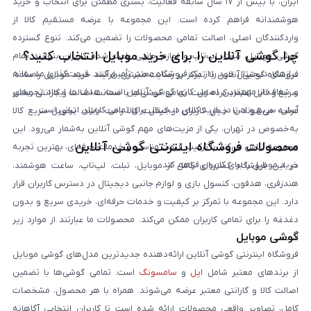
ایران، با بیش از ۱۷ سال سابقه فعالیت، بستری مطمئن برای انتخاب و خرید
هوشمندانه فراهم کرده است. این مجموعه با عرضه مستقیم کالا از
واردکنندگان اصلی، اصالت تمامی محصولات را تضمین می‌کند. تنوع گسترده
چرا گوشی آنلاین را برای خرید موبایل انتخاب کنید؟
گوشی موبایل، تبلت، لپ‌تاپ و لوازم جانبی باعث شده کاربران بتوانند تمام
نیازهای دیجیتال خود را از یک فروشگاه معتبر تأمین کنند. قیمت‌گذاری منصفانه
فروشگاه گوشی آنلاین با تمرکز بر رضایت مشتری، فرآیند خرید موبایل را ساده،
و شفاف از مهم‌ترین اصول کاری گوشی آنلاین است. هدف ما ایجاد تجربه‌ای
سریع و قابل اعتماد کرده است. تمامی گوشی‌ها با ضمانت اصالت و گارانتی معتبر
آسان، سریع و امن در خرید کالای دیجیتال برای تمامی کاربران ایرانی است.
عرضه می‌شوند تا خیال کاربران از کیفیت کالا راحت باشد. تحویل سریع کالا
به‌خصوص در تهران، یکی از مزیت‌های مهم گوشی آنلاین به‌شمار می‌رود. این
محصولات فروشگاه اینترنتی گوشی آنلاین
مجموعه تلاش می‌کند با ترکیب قیمت مناسب و خدمات حرفه‌ای، بهترین تجربه
خرید موبایل را برای کاربران فراهم کند.
در این فروشگاه گستره‌ای کامل از موبایل، تبلت، لپ‌تاپ، ساعت هوشمند،
هندزفری، هدفون، کنسول بازی و لوازم جانبی دیجیتال در دسترس کاربران قرار
دارد. این مجموعه با تمرکز بر کیفیت و خدمات حرفه‌ای، خریدی سریع و بدون
دغدغه را برای تمامی کاربران ممکن می‌کند. محصولات ما عبارتند از موارد زیر
گوشی موبایل
است:
فروشگاه اینترنتی گوشی آنلاین ارائه‌دهنده جدیدترین مدل‌های گوشی موبایل
از برندهای معتبر شامل
اپل
و
سامسونگ
است. تمامی گوشی‌ها با تضمین
اصالت کالا و گارانتی معتبر عرضه می‌شوند. همراه با هر محصول، مشخصات
کامل، تصاویر واقعی محصولات ارائه شده است تا کاربران انتخابی آگاهانه