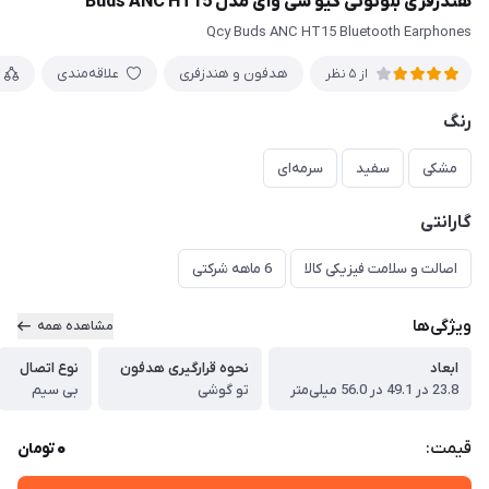
هندزفری بلوتوثی کیو سی وای مدل Buds ANC HT15
Qcy Buds ANC HT15 Bluetooth Earphones
هدفون و هندزفری
علاقه‌مندی
از 5 نظر
رنگ
مشکی
سفید
سرمه‌ای
گارانتی
اصالت و سلامت فیزیکی کالا
6 ماهه شرکتی
ویژگی‌ها
مشاهده همه
ابعاد
نحوه قرارگیری هدفون
نوع اتصال
23.8 در 49.1 در 56.0 میلی‌متر
تو گوشی
بی سیم
0
قیمت:
تومان