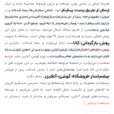
هزینه ارسال بر اساس وزن، مسافت و ارزش مرسوله محاسبه شده و لینک
ارسال از طریق پست پیشتاز
پرداخت برای تحویل‌گیرنده ارسال می‌شود.
تمامی سفارش‌ها بیمه شده‌اند
و در
ارسال از طریق پست پیشتاز نیز برای سراسر کشور امکان‌پذیر است و سفارش‌ها
صورت مفقودی کالا، پس از تایید شرکت حمل‌ونقل، هزینه پرداختی به مشتری
در روز کاری بعد از ثبت، ارسال می‌شوند. کد رهگیری مرسوله در حساب کاربری
بازگردانده خواهد شد. توجه داشته باشید که بیمه شامل کسر ۱۰ تا ۱۵ درصد
مشتری و همچنین از طریق پیامک ارسال می‌شود. پرداخت در محل برای این
فرانشیز است.
روش ممکن نیست و هزینه ثابت ارسال ۹۹ هزار تومان است. بسته‌ها به صورت
روش بازگردانی کالا
پلمپ شده تحویل اداره پست داده می‌شوند و بیمه شده‌اند، بنابراین در
صورت مشاهده هرگونه آسیب یا مخدوش بودن پلمپ، از تحویل گرفتن بسته
روش بازگردانی کالا
در فروشگاه گوشی آنلاین تنها در صورتی امکان‌پذیر است که
خودداری کرده و با پشتیبانی تماس بگیرید.
کالای خریداری شده مشمول مفاد ضمانت هفت روزه گوشی آنلاین باشد.
شرایط
ضمانت
را می‌توانید در صفحه مربوطه مطالعه بفرمایید. در این صورت، قبل از
بازگرداندن کالا لازم است هماهنگی‌های لازم با بخش خدمات پس از فروش
چشم‌انداز فروشگاه گوشی آنلاین
انجام شود و به هیچ‌وجه کالا بدون هماهنگی قبلی ارسال نگردد.
چشم‌انداز مجموعه بر پایه حذف واسطه‌ها و ایجاد دسترسی مستقیم کاربران
به کالاهای اصل و باکیفیت شکل گرفته است. ما تلاش می‌کنیم با توسعه
زیرساخت‌های فروش آنلاین، تجربه‌ای سریع‌تر و ساده‌تر از خرید دیجیتال در
مشاهده بیشتر
ایران ارائه دهیم. تبدیل‌شدن به مرجعی قابل اعتماد برای خرید کالای دیجیتال،
یکی از اهداف اصلی این مجموعه است. تمرکز بر رضایت مشتری، نوآوری در