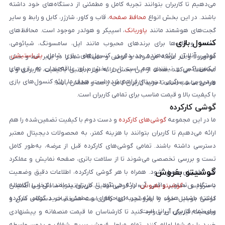
می‌دهیم تا کاربران بتوانند تجربه کامل و مطمئنی از دستگاه‌های خود داشته
باشند. در این بخش انواع
محافظ صفحه
، قاب و کاور، شارژر، کابل و رابط و سایر
گجت‌های هوشمند مانند
پاوربانک
، اسپیکر و هولدر موجود است. محافظ‌های
کنسول بازی
صفحه و قاب‌ها برای برندهای محبوب مانند اپل، سامسونگ، شیائومی،
گوشی آنلاین ارائه‌دهنده جدیدترین کنسول‌های بازی شامل
پلی‌استیشن
،
موتورولا و آنر عرضه می‌شوند و گوشی و دستگاه شما را در برابر خط و خش
ایکس‌باکس و نینتندو هم است. این بخش برای علاقه‌مندان به بازی‌های
محافظت می‌کنند. هدف از این بخش ارائه لوازم جانبی باکیفیت، کاربردی و با
ویدیویی و سرگرمی دیجیتال فراهم شده است. هدف ما ارائه کنسول‌های بازی
طراحی مناسب است تا خرید کاربران کامل، راحت و مطمئن باشد.
با کیفیت بالا و قیمت مناسب برای تمامی کاربران است.
گوشی کارکرده
ما در این مجموعه
گوشی‌های کارکرده
و دست دوم با کیفیت تضمین‌شده را هم
ارائه می‌دهیم تا کاربران بتوانند با هزینه کمتر، به محصولات دیجیتال معتبر
دسترسی داشته باشند. تمامی گوشی‌های کارکرده قبل از عرضه، به‌طور کامل
تست و بررسی تخصصی می‌شوند تا از سلامت باتری، صفحه نمایش و عملکرد
گوشیتو بفروش
فنی اطمینان حاصل شود. همراه با هر گوشی کارکرده، اطلاعات دقیق وضعیت
دستگاه و تصاویر واقعی آن ارائه می‌شود تا کاربران بتوانند انتخابی آگاهانه
با سرویس «
گوشیتو بفروش
» در گوشی آنلاین، می‌توانید به‌سادگی و با اطمینان
داشته باشند. هدف ما ارائه تجربه‌ای حرفه‌ای و مطمئن از خرید گوشی کارکرده
گوشی موبایل خود را بفروشید. تنها کافی است مشخصات دستگاه، مدل و
برای تمام کاربران ایرانی است.
وضعیت فیزیکی آن را وارد کنید تا کارشناسان ما قیمت منصفانه و پیشنهادی
خرید را به شما اعلام کنند. تمام مراحل فروش سریع، شفاف و بدون واسطه