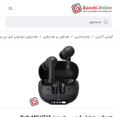
گوشی آنلاین
/
لوازم‌جانبی
/
هدفون و هندزفری
/
هندزفری بلوتوثی کیو سی وای مدل T15