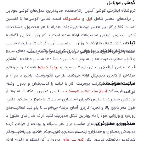
گوشی موبایل
است:
فروشگاه اینترنتی گوشی آنلاین ارائه‌دهنده جدیدترین مدل‌های گوشی موبایل
از برندهای معتبر شامل
اپل
و
سامسونگ
است. تمامی گوشی‌ها با تضمین
اصالت کالا و گارانتی معتبر عرضه می‌شوند. همراه با هر محصول، مشخصات
کامل، تصاویر واقعی محصولات ارائه شده است تا کاربران انتخابی آگاهانه
تبلت
داشته باشند. هدف ما ارائه به‌روزترین و محبوب‌ترین گوشی‌ها با قیمت مناسب
مجموعه تبلت‌ها شامل مدل‌هایی با نمایشگرهای باکیفیت، پردازنده‌های سریع
است. با گوشی آنلاین، خرید گوشی موبایل سریع، امن و آسان است.
و قابلیت‌های چندوظیفه‌ای متنوع است. این دستگاه‌ها مناسب مطالعه، تماشای
فیلم، طراحی گرافیکی و حتی بازی‌های سبک و
تولید محتوا
هستند و تجربه‌ای
حرفه‌ای از کاربری دیجیتال ارائه می‌کنند. طراحی ارگونومیک، باتری با دوام و
ساعت هوشمند
قابلیت اتصال به اینترنت پرسرعت، کار با تبلت را لذت‌بخش و بدون وقفه
در این فروشگاه
انواع ساعت‌های هوشمند
با طراحی مدرن و امکانات متنوع، از
می‌کند.
برندهای معتبر در دسترس کاربران است. این ساعت‌ها با تمرکز بر عملکرد دقیق،
طول عمر باتری بالا و تجربه کاربری آسان عرضه می‌شوند تا بتوانید فعالیت‌های
روزمره و ورزشی خود را به بهترین شکل مدیریت کنید. ارائه مدل‌های متنوع با
هدفون و هندزفری
قابلیت‌های متفاوت، گزینه‌ای مناسب برای هر سلیقه و بودجه‌ای فراهم کرده
در بخش هدفون و هندزفری، محصولات برندهای معتبر شامل اپل، سامسونگ،
است. این مجموعه تلاش دارد ساعت‌هایی کاربردی و باکیفیت را در اختیار
شیائومی، ناتینگ، هایلو، انکر،
کیو سی وای
، پرووان، آنر، تسکو و ارلدام ارائه
کاربران قرار دهد.