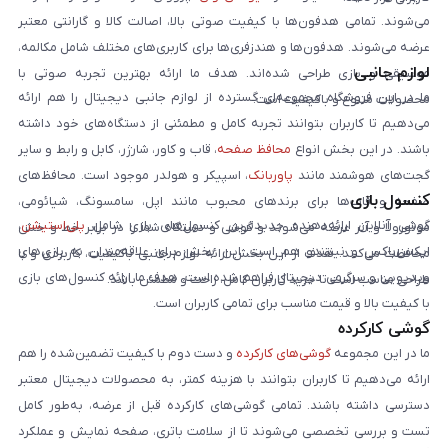
می‌شوند. تمامی هدفون‌ها با کیفیت صوتی بالا، اصالت کالا و گارانتی معتبر
عرضه می‌شوند. هدفون‌ها و هندزفری‌ها برای کاربری‌های مختلف شامل مکالمه،
لوازم جانبی
موسیقی و بازی طراحی شده‌اند. هدف ما ارائه بهترین تجربه صوتی با
ما در این فروشگاه مجموعه‌ای گسترده از لوازم جانبی دیجیتال را هم ارائه
محصولات متنوع و باکیفیت است.
می‌دهیم تا کاربران بتوانند تجربه کامل و مطمئنی از دستگاه‌های خود داشته
باشند. در این بخش انواع
محافظ صفحه
، قاب و کاور، شارژر، کابل و رابط و سایر
گجت‌های هوشمند مانند
پاوربانک
، اسپیکر و هولدر موجود است. محافظ‌های
کنسول بازی
صفحه و قاب‌ها برای برندهای محبوب مانند اپل، سامسونگ، شیائومی،
گوشی آنلاین ارائه‌دهنده جدیدترین کنسول‌های بازی شامل
پلی‌استیشن
،
موتورولا و آنر عرضه می‌شوند و گوشی و دستگاه شما را در برابر خط و خش
ایکس‌باکس و نینتندو هم است. این بخش برای علاقه‌مندان به بازی‌های
محافظت می‌کنند. هدف از این بخش ارائه لوازم جانبی باکیفیت، کاربردی و با
ویدیویی و سرگرمی دیجیتال فراهم شده است. هدف ما ارائه کنسول‌های بازی
طراحی مناسب است تا خرید کاربران کامل، راحت و مطمئن باشد.
با کیفیت بالا و قیمت مناسب برای تمامی کاربران است.
گوشی کارکرده
ما در این مجموعه
گوشی‌های کارکرده
و دست دوم با کیفیت تضمین‌شده را هم
ارائه می‌دهیم تا کاربران بتوانند با هزینه کمتر، به محصولات دیجیتال معتبر
دسترسی داشته باشند. تمامی گوشی‌های کارکرده قبل از عرضه، به‌طور کامل
تست و بررسی تخصصی می‌شوند تا از سلامت باتری، صفحه نمایش و عملکرد