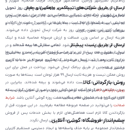
رباط‌کریم، نصیرشهر، ورامین، شاهدشهر، فرون‌آباد، قرچک، صالحیه، شهریار و
ارسال از طریق شرکت‌های تیپاکس، ماهکس و چاپار
اندیشه می‌شود.
سفارش‌های ثبت‌شده در روزهای کاری همان روز تحویل
ارسال از طریق شرکت‌های تیپاکس، ماهکس و چاپار برای شهرهای تحت
داده می‌شوند
و ارائه کارت شناسایی هنگام دریافت کالا الزامی است. در صورتی
پوشش این شرکت‌ها فراهم است. سفارش‌هایی که بین ساعت ۱۰ تا ۱۵ در
که پلمپ بسته مخدوش یا آسیب دیده باشد، از دریافت آن خودداری کرده و
روزهای کاری ثبت شوند، همان روز به شرکت ارسال تحویل داده می‌شوند.
سریعاً با پشتیبانی تماس بگیرید.
هزینه ارسال بر اساس وزن، مسافت و ارزش مرسوله محاسبه شده و لینک
ارسال از طریق پست پیشتاز
پرداخت برای تحویل‌گیرنده ارسال می‌شود.
تمامی سفارش‌ها بیمه شده‌اند
و در
ارسال از طریق پست پیشتاز نیز برای سراسر کشور امکان‌پذیر است و سفارش‌ها
صورت مفقودی کالا، پس از تایید شرکت حمل‌ونقل، هزینه پرداختی به مشتری
در روز کاری بعد از ثبت، ارسال می‌شوند. کد رهگیری مرسوله در حساب کاربری
بازگردانده خواهد شد. توجه داشته باشید که بیمه شامل کسر ۱۰ تا ۱۵ درصد
مشتری و همچنین از طریق پیامک ارسال می‌شود. پرداخت در محل برای این
فرانشیز است.
روش ممکن نیست و هزینه ثابت ارسال ۹۹ هزار تومان است. بسته‌ها به صورت
روش بازگردانی کالا
پلمپ شده تحویل اداره پست داده می‌شوند و بیمه شده‌اند، بنابراین در
صورت مشاهده هرگونه آسیب یا مخدوش بودن پلمپ، از تحویل گرفتن بسته
روش بازگردانی کالا
در فروشگاه گوشی آنلاین تنها در صورتی امکان‌پذیر است که
خودداری کرده و با پشتیبانی تماس بگیرید.
کالای خریداری شده مشمول مفاد ضمانت هفت روزه گوشی آنلاین باشد.
شرایط
ضمانت
را می‌توانید در صفحه مربوطه مطالعه بفرمایید. در این صورت، قبل از
بازگرداندن کالا لازم است هماهنگی‌های لازم با بخش خدمات پس از فروش
چشم‌انداز فروشگاه گوشی آنلاین
انجام شود و به هیچ‌وجه کالا بدون هماهنگی قبلی ارسال نگردد.
چشم‌انداز مجموعه بر پایه حذف واسطه‌ها و ایجاد دسترسی مستقیم کاربران