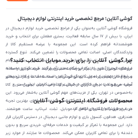
لیست محصولات
پرسش‌های متداول
بلاگ
گوشی آنلاین؛ مرجع تخصصی خرید اینترنتی لوازم دیجیتال
فروشگاه گوشی آنلاین به‌عنوان یکی از مراجع تخصصی خرید لوازم دیجیتال در
ایران، با بیش از ۱۷ سال سابقه فعالیت، بستری مطمئن برای انتخاب و خرید
هوشمندانه فراهم کرده است. این مجموعه با عرضه مستقیم کالا از
واردکنندگان اصلی، اصالت تمامی محصولات را تضمین می‌کند. تنوع گسترده
چرا گوشی آنلاین را برای خرید موبایل انتخاب کنید؟
گوشی موبایل، تبلت، لپ‌تاپ و لوازم جانبی باعث شده کاربران بتوانند تمام
نیازهای دیجیتال خود را از یک فروشگاه معتبر تأمین کنند. قیمت‌گذاری منصفانه
فروشگاه گوشی آنلاین با تمرکز بر رضایت مشتری، فرآیند خرید موبایل را ساده،
و شفاف از مهم‌ترین اصول کاری گوشی آنلاین است. هدف ما ایجاد تجربه‌ای
سریع و قابل اعتماد کرده است. تمامی گوشی‌ها با ضمانت اصالت و گارانتی معتبر
آسان، سریع و امن در خرید کالای دیجیتال برای تمامی کاربران ایرانی است.
عرضه می‌شوند تا خیال کاربران از کیفیت کالا راحت باشد. تحویل سریع کالا
به‌خصوص در تهران، یکی از مزیت‌های مهم گوشی آنلاین به‌شمار می‌رود. این
محصولات فروشگاه اینترنتی گوشی آنلاین
مجموعه تلاش می‌کند با ترکیب قیمت مناسب و خدمات حرفه‌ای، بهترین تجربه
خرید موبایل را برای کاربران فراهم کند.
در این فروشگاه گستره‌ای کامل از موبایل، تبلت، لپ‌تاپ، ساعت هوشمند،
هندزفری، هدفون، کنسول بازی و لوازم جانبی دیجیتال در دسترس کاربران قرار
دارد. این مجموعه با تمرکز بر کیفیت و خدمات حرفه‌ای، خریدی سریع و بدون
دغدغه را برای تمامی کاربران ممکن می‌کند. محصولات ما عبارتند از موارد زیر