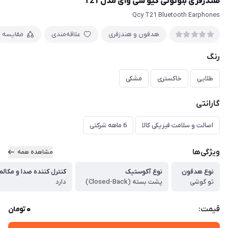
هندزفری بلوتوثی کیو سی وای مدل T21
Qcy T21 Bluetooth Earphones
هدفون و هندزفری
علاقه‌مندی
مقایسه
رنگ
طلایی
خاکستری
مشکی
گارانتی
اصالت و سلامت فیزیکی کالا
6 ماهه شرکتی
ویژگی‌ها
مشاهده همه
نوع هدفون
نوع آکوستیک
کنترل کننده صدا و مکالم
تو گوشی
پشت بسته (Closed-Back)
دارد
0
قیمت:
تومان