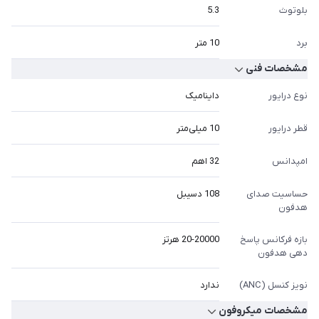
بلوتوث
5.3
برد
10 متر
مشخصات فنی
نوع درایور
داینامیک
قطر درایور
10 میلی‌متر
امپدانس
32 اهم
حساسیت صدای
108 دسیبل
هدفون
بازه فرکانس پاسخ
20-20000 هرتز
دهی هدفون
نویز کنسل (ANC)
ندارد
مشخصات میکروفون