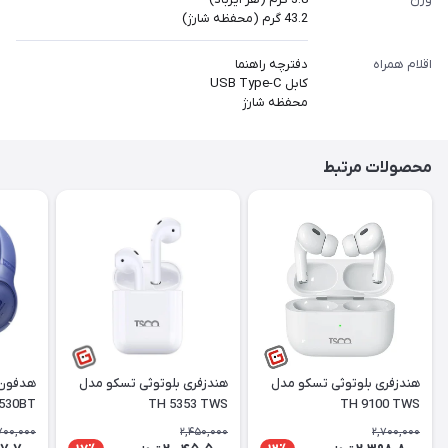
43.2 گرم (محفظه شارژ)
اقلام همراه
دفترچه راهنما
کابل USB Type-C
محفظه شارژ
محصولات مرتبط
هندزفری بلوتوثی تسکو مدل
هندزفری بلوتوثی تسکو مدل
هدفون 
 530BT
TH 5353 TWS
TH 9100 TWS
700,000
2,450,000
2,700,000