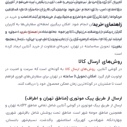
تجربه کاربری واقعی را نیز پوشش می‌دهد. این رویکرد باعث می‌شود کاربران
کاربران با آرامش خاطر سفارش خود را ثبت کنند. تمامی پرداخت‌ها از طریق
بتوانند متناسب با بودجه و نیاز خود بهترین گزینه را انتخاب کنند. هدف از این
درگاه‌های امن بانکی انجام می‌شود و اطلاعات کاربران به‌طور کامل محافظت
محتواها، افزایش آگاهی مخاطبان و جلوگیری از خریدهای اشتباه است.
می‌گردد. رابط کاربری ساده و سریع سایت باعث می‌شود فرآیند انتخاب و خرید در
راهنمای خرید
کوتاه‌ترین زمان ممکن انجام شود. امکان پیگیری لحظه‌ای سفارش‌ها به کاربران
کمک می‌کند از وضعیت ارسال کالای خود مطلع باشند. بسته‌بندی اصولی و
کاربران محترم فروشگاه می‌توانند با مراجعه به صفحه «
راهنمای خرید
»، نحوه و
استاندارد کالاها، سلامت محصول را تا زمان تحویل تضمین می‌کند. ارسال سریع،
فرایند خرید از سایت گوشی آنلاین را به‌صورت کامل و با زبانی ساده مطالعه
به‌ویژه تحویل سه‌ساعته در تهران، تجربه‌ای متفاوت از خرید آنلاین ایجاد کرده
نمایند.
است.
روش‌های ارسال کالا
در گوشی آنلاین،
روش‌های ارسال کالا
به گونه‌ای است که سرعت و امنیت در
اولویت قرار گیرد.
امکان تحویل 3 ساعته
در تهران برای سفارش‌های فوری فراهم
است تا مشتریان در کوتاه‌ترین زمان ممکن محصول خود را دریافت کنند.
ارسال از طریق پیک موتوری (مناطق تهران و اطراف)
ارسال از طریق پیک موتوری در گوشی آنلاین شامل تمامی مناطق ۲۲گانه تهران و
همچنین مناطق حومه شهر است. مناطق تحت پوشش شامل باقرشهر، شهرری،
چهاردانگه، شهرقدس، کهریزک، اسلامشهر، پاکدشت، نسیم‌شهر، باغستان،