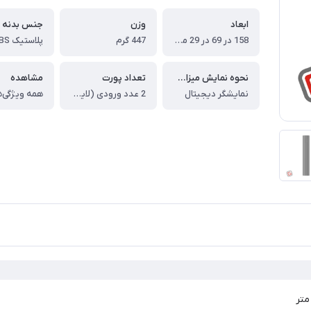
ابعاد
وزن
جنس بدنه
158 در 69 در 29 میلی متر
447 گرم
پلاستیک ABS
نحوه نمایش میزان شارژ باتری
تعداد پورت
مشاهده
نمایشگر دیجیتال
2 عدد ورودی (لایتنینگ و Type-C) ، 3 عدد خروجی (Type-C, دو عدد USB)
همه ویژگی‌ه