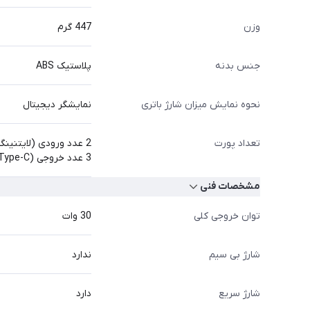
وزن
447 گرم
جنس بدنه
پلاستیک ABS
نحوه نمایش میزان شارژ باتری
نمایشگر دیجیتال
تعداد پورت
2 عدد ورودی (لایتنینگ و Type-C)
3 عدد خروجی (Type-C, دو عدد USB)
مشخصات فنی
توان خروجی کلی
30 وات
شارژ بی سیم
ندارد
شارژ سریع
دارد