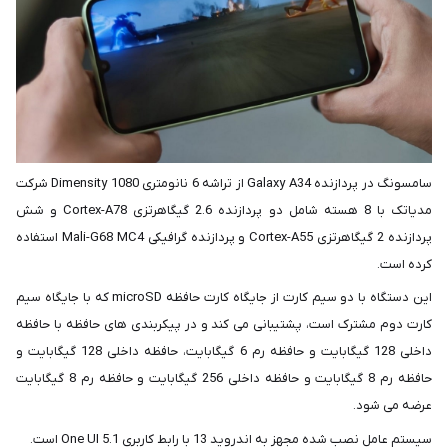
سامسونگ در پردازنده Galaxy A34 از تراشه 6 نانومتری Dimensity 1080 شرکت
مدیاتک با 8 هسته شامل دو پردازنده 2.6 گیگاهرتزی Cortex-A78 و شش
پردازنده 2 گیگاهرتزی Cortex-A55 و پردازنده گرافیکی Mali-G68 MC4 استفاده
کرده است.
این دستگاه با دو سیم کارت از جایگاه کارت حافظه microSD که با جایگاه سیم
کارت دوم مشترک است، پشتیبانی می کند و در پیکربندی های حافظه با حافظه
داخلی 128 گیگابایت و حافظه رم 6 گیگابایت، حافظه داخلی 128 گیگابایت و
حافظه رم 8 گیگابایت و حافظه داخلی 256 گیگابایت و حافظه رم 8 گیگابایت
عرضه می شود.
سیستم عامل نصب شده مجهز به اندروید 13 با رابط کاربری One UI 5.1 است.