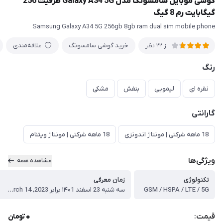
گوشی موبایل سامسونگ مدل Galaxy A34 5G ظرفیت 256
گیگابایت رم 8 گیگ
Samsung Galaxy A34 5G 256gb 8gb ram dual sim mobile phone
خرید گوشی سامسونگ
علاقه‌مندی
از 22 نظر
رنگ
نقره ای
لیمویی
بنفش
مشکی
گارانتی
18 ماهه شرکتی | مونتاژ اندونزی
18 ماهه شرکتی | مونتاژ ویتنام
ویژگی‌ها
مشاهده همه
تکنولوژی
زمان معرفی
GSM / HSPA / LTE / 5G
سه شنبه 23 اسفند ۱۴۰1 برابر 2023, March 14
0
قیمت:
تومان