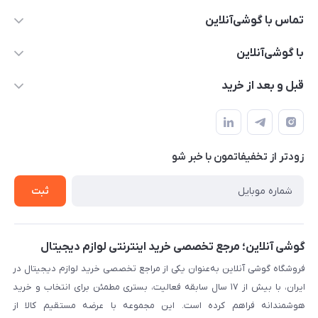
تماس با گوشی‌آنلاین
۰۲۱91001221
با گوشی‌آنلاین
info@gooshi.online
درباره ما
قبل و بعد از خرید
تهران، خیابان جمهوری، پاساژعلاءالدین، طبقه پنجم، واحد 564
تماس با ما
نحوه خرید از گوشی آنلاین
حساب کاربری
شرایط ضمانت هفت روزه
حریم خصوصی
زودتر از تخفیفاتمون با خبر شو
روش ارسال کالا در گوشی آنلاین
خرید سازمانی
روش بازگردانی کالا
ثبت
لیست محصولات
پرسش‌های متداول
بلاگ
گوشی آنلاین؛ مرجع تخصصی خرید اینترنتی لوازم دیجیتال
فروشگاه گوشی آنلاین به‌عنوان یکی از مراجع تخصصی خرید لوازم دیجیتال در
ایران، با بیش از ۱۷ سال سابقه فعالیت، بستری مطمئن برای انتخاب و خرید
هوشمندانه فراهم کرده است. این مجموعه با عرضه مستقیم کالا از