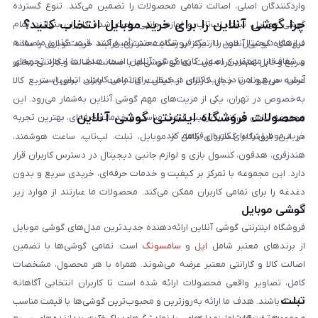
واردکنندگان اصلی، اصالت تمامی محصولات را تضمین می‌کند. تنوع گسترده
چرا گوشی آنلاین را برای خرید موبایل انتخاب کنید؟
گوشی موبایل، تبلت، لپ‌تاپ و لوازم جانبی باعث شده کاربران بتوانند تمام
نیازهای دیجیتال خود را از یک فروشگاه معتبر تأمین کنند. قیمت‌گذاری منصفانه
فروشگاه گوشی آنلاین با تمرکز بر رضایت مشتری، فرآیند خرید موبایل را ساده،
و شفاف از مهم‌ترین اصول کاری گوشی آنلاین است. هدف ما ایجاد تجربه‌ای
سریع و قابل اعتماد کرده است. تمامی گوشی‌ها با ضمانت اصالت و گارانتی معتبر
آسان، سریع و امن در خرید کالای دیجیتال برای تمامی کاربران ایرانی است.
عرضه می‌شوند تا خیال کاربران از کیفیت کالا راحت باشد. تحویل سریع کالا
به‌خصوص در تهران، یکی از مزیت‌های مهم گوشی آنلاین به‌شمار می‌رود. این
محصولات فروشگاه اینترنتی گوشی آنلاین
مجموعه تلاش می‌کند با ترکیب قیمت مناسب و خدمات حرفه‌ای، بهترین تجربه
خرید موبایل را برای کاربران فراهم کند.
در این فروشگاه گستره‌ای کامل از موبایل، تبلت، لپ‌تاپ، ساعت هوشمند،
هندزفری، هدفون، کنسول بازی و لوازم جانبی دیجیتال در دسترس کاربران قرار
دارد. این مجموعه با تمرکز بر کیفیت و خدمات حرفه‌ای، خریدی سریع و بدون
دغدغه را برای تمامی کاربران ممکن می‌کند. محصولات ما عبارتند از موارد زیر
گوشی موبایل
است:
فروشگاه اینترنتی گوشی آنلاین ارائه‌دهنده جدیدترین مدل‌های گوشی موبایل
از برندهای معتبر شامل
اپل
و
سامسونگ
است. تمامی گوشی‌ها با تضمین
اصالت کالا و گارانتی معتبر عرضه می‌شوند. همراه با هر محصول، مشخصات
کامل، تصاویر واقعی محصولات ارائه شده است تا کاربران انتخابی آگاهانه
تبلت
داشته باشند. هدف ما ارائه به‌روزترین و محبوب‌ترین گوشی‌ها با قیمت مناسب