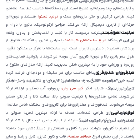
مجموعه تبلت‌ها شامل مدل‌هایی با نمایشگرهای باکیفیت، پردازنده‌های سریع
است. با گوشی آنلاین، خرید گوشی موبایل سریع، امن و آسان است.
و قابلیت‌های چندوظیفه‌ای متنوع است. این دستگاه‌ها مناسب مطالعه، تماشای
فیلم، طراحی گرافیکی و حتی بازی‌های سبک و
تولید محتوا
هستند و تجربه‌ای
حرفه‌ای از کاربری دیجیتال ارائه می‌کنند. طراحی ارگونومیک، باتری با دوام و
ساعت هوشمند
قابلیت اتصال به اینترنت پرسرعت، کار با تبلت را لذت‌بخش و بدون وقفه
در این فروشگاه
انواع ساعت‌های هوشمند
با طراحی مدرن و امکانات متنوع، از
می‌کند.
برندهای معتبر در دسترس کاربران است. این ساعت‌ها با تمرکز بر عملکرد دقیق،
طول عمر باتری بالا و تجربه کاربری آسان عرضه می‌شوند تا بتوانید فعالیت‌های
روزمره و ورزشی خود را به بهترین شکل مدیریت کنید. ارائه مدل‌های متنوع با
هدفون و هندزفری
قابلیت‌های متفاوت، گزینه‌ای مناسب برای هر سلیقه و بودجه‌ای فراهم کرده
در بخش هدفون و هندزفری، محصولات برندهای معتبر شامل اپل، سامسونگ،
است. این مجموعه تلاش دارد ساعت‌هایی کاربردی و باکیفیت را در اختیار
شیائومی، ناتینگ، هایلو، انکر،
کیو سی وای
، پرووان، آنر، تسکو و ارلدام ارائه
کاربران قرار دهد.
می‌شوند. تمامی هدفون‌ها با کیفیت صوتی بالا، اصالت کالا و گارانتی معتبر
عرضه می‌شوند. هدفون‌ها و هندزفری‌ها برای کاربری‌های مختلف شامل مکالمه،
لوازم جانبی
موسیقی و بازی طراحی شده‌اند. هدف ما ارائه بهترین تجربه صوتی با
ما در این فروشگاه مجموعه‌ای گسترده از لوازم جانبی دیجیتال را هم ارائه
محصولات متنوع و باکیفیت است.
می‌دهیم تا کاربران بتوانند تجربه کامل و مطمئنی از دستگاه‌های خود داشته
باشند. در این بخش انواع
محافظ صفحه
، قاب و کاور، شارژر، کابل و رابط و سایر