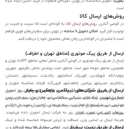
به‌ویژه تحویل سه‌ساعته در تهران، تجربه‌ای متفاوت از خرید آنلاین ایجاد کرده
نمایند.
است.
روش‌های ارسال کالا
در گوشی آنلاین،
روش‌های ارسال کالا
به گونه‌ای است که سرعت و امنیت در
اولویت قرار گیرد.
امکان تحویل 3 ساعته
در تهران برای سفارش‌های فوری فراهم
است تا مشتریان در کوتاه‌ترین زمان ممکن محصول خود را دریافت کنند.
ارسال از طریق پیک موتوری (مناطق تهران و اطراف)
ارسال از طریق پیک موتوری در گوشی آنلاین شامل تمامی مناطق ۲۲گانه تهران و
همچنین مناطق حومه شهر است. مناطق تحت پوشش شامل باقرشهر، شهرری،
چهاردانگه، شهرقدس، کهریزک، اسلامشهر، پاکدشت، نسیم‌شهر، باغستان،
رباط‌کریم، نصیرشهر، ورامین، شاهدشهر، فرون‌آباد، قرچک، صالحیه، شهریار و
ارسال از طریق شرکت‌های تیپاکس، ماهکس و چاپار
اندیشه می‌شود.
سفارش‌های ثبت‌شده در روزهای کاری همان روز تحویل
ارسال از طریق شرکت‌های تیپاکس، ماهکس و چاپار برای شهرهای تحت
داده می‌شوند
و ارائه کارت شناسایی هنگام دریافت کالا الزامی است. در صورتی
پوشش این شرکت‌ها فراهم است. سفارش‌هایی که بین ساعت ۱۰ تا ۱۵ در
که پلمپ بسته مخدوش یا آسیب دیده باشد، از دریافت آن خودداری کرده و
روزهای کاری ثبت شوند، همان روز به شرکت ارسال تحویل داده می‌شوند.
سریعاً با پشتیبانی تماس بگیرید.
هزینه ارسال بر اساس وزن، مسافت و ارزش مرسوله محاسبه شده و لینک
ارسال از طریق پست پیشتاز
پرداخت برای تحویل‌گیرنده ارسال می‌شود.
تمامی سفارش‌ها بیمه شده‌اند
و در