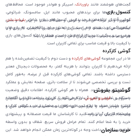
گجت‌های هوشمند مانند
پاوربانک
، اسپیکر و هولدر موجود است. محافظ‌های
کنسول بازی
صفحه و قاب‌ها برای برندهای محبوب مانند اپل، سامسونگ، شیائومی،
گوشی آنلاین ارائه‌دهنده جدیدترین کنسول‌های بازی شامل
پلی‌استیشن
،
موتورولا و آنر عرضه می‌شوند و گوشی و دستگاه شما را در برابر خط و خش
ایکس‌باکس و نینتندو هم است. این بخش برای علاقه‌مندان به بازی‌های
محافظت می‌کنند. هدف از این بخش ارائه لوازم جانبی باکیفیت، کاربردی و با
ویدیویی و سرگرمی دیجیتال فراهم شده است. هدف ما ارائه کنسول‌های بازی
طراحی مناسب است تا خرید کاربران کامل، راحت و مطمئن باشد.
با کیفیت بالا و قیمت مناسب برای تمامی کاربران است.
گوشی کارکرده
ما در این مجموعه
گوشی‌های کارکرده
و دست دوم با کیفیت تضمین‌شده را هم
ارائه می‌دهیم تا کاربران بتوانند با هزینه کمتر، به محصولات دیجیتال معتبر
دسترسی داشته باشند. تمامی گوشی‌های کارکرده قبل از عرضه، به‌طور کامل
تست و بررسی تخصصی می‌شوند تا از سلامت باتری، صفحه نمایش و عملکرد
گوشیتو بفروش
فنی اطمینان حاصل شود. همراه با هر گوشی کارکرده، اطلاعات دقیق وضعیت
دستگاه و تصاویر واقعی آن ارائه می‌شود تا کاربران بتوانند انتخابی آگاهانه
با سرویس «
گوشیتو بفروش
» در گوشی آنلاین، می‌توانید به‌سادگی و با اطمینان
داشته باشند. هدف ما ارائه تجربه‌ای حرفه‌ای و مطمئن از خرید گوشی کارکرده
گوشی موبایل خود را بفروشید. تنها کافی است مشخصات دستگاه، مدل و
برای تمام کاربران ایرانی است.
وضعیت فیزیکی آن را وارد کنید تا کارشناسان ما قیمت منصفانه و پیشنهادی
خرید را به شما اعلام کنند. تمام مراحل فروش سریع، شفاف و بدون واسطه
خرید سازمان
انجام می‌شود و پرداخت وجه در کوتاه‌ترین زمان ممکن انجام خواهد شد. این