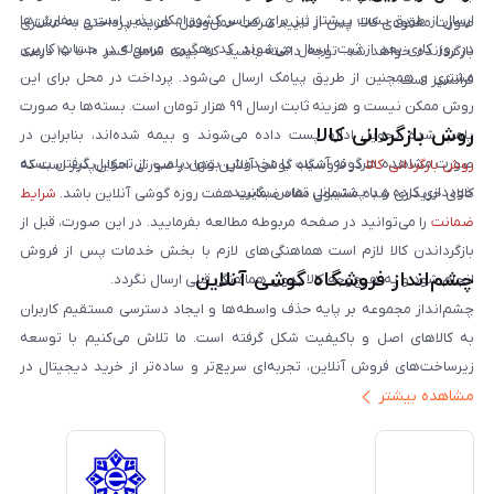
ارسال از طریق پست پیشتاز نیز برای سراسر کشور امکان‌پذیر است و سفارش‌ها
صورت مفقودی کالا، پس از تایید شرکت حمل‌ونقل، هزینه پرداختی به مشتری
در روز کاری بعد از ثبت، ارسال می‌شوند. کد رهگیری مرسوله در حساب کاربری
بازگردانده خواهد شد. توجه داشته باشید که بیمه شامل کسر ۱۰ تا ۱۵ درصد
مشتری و همچنین از طریق پیامک ارسال می‌شود. پرداخت در محل برای این
فرانشیز است.
روش ممکن نیست و هزینه ثابت ارسال ۹۹ هزار تومان است. بسته‌ها به صورت
روش بازگردانی کالا
پلمپ شده تحویل اداره پست داده می‌شوند و بیمه شده‌اند، بنابراین در
صورت مشاهده هرگونه آسیب یا مخدوش بودن پلمپ، از تحویل گرفتن بسته
روش بازگردانی کالا
در فروشگاه گوشی آنلاین تنها در صورتی امکان‌پذیر است که
خودداری کرده و با پشتیبانی تماس بگیرید.
کالای خریداری شده مشمول مفاد ضمانت هفت روزه گوشی آنلاین باشد.
شرایط
ضمانت
را می‌توانید در صفحه مربوطه مطالعه بفرمایید. در این صورت، قبل از
بازگرداندن کالا لازم است هماهنگی‌های لازم با بخش خدمات پس از فروش
چشم‌انداز فروشگاه گوشی آنلاین
انجام شود و به هیچ‌وجه کالا بدون هماهنگی قبلی ارسال نگردد.
چشم‌انداز مجموعه بر پایه حذف واسطه‌ها و ایجاد دسترسی مستقیم کاربران
به کالاهای اصل و باکیفیت شکل گرفته است. ما تلاش می‌کنیم با توسعه
زیرساخت‌های فروش آنلاین، تجربه‌ای سریع‌تر و ساده‌تر از خرید دیجیتال در
مشاهده بیشتر
ایران ارائه دهیم. تبدیل‌شدن به مرجعی قابل اعتماد برای خرید کالای دیجیتال،
یکی از اهداف اصلی این مجموعه است. تمرکز بر رضایت مشتری، نوآوری در
خدمات و به‌روزرسانی مداوم محصولات، مسیر ما را روشن‌تر می‌کند. ما باور
داریم آینده بازار دیجیتال متعلق به کسب‌وکارهایی است که صداقت و شفافیت