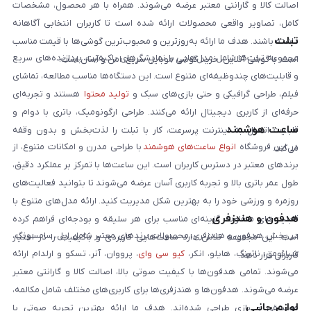
اصالت کالا و گارانتی معتبر عرضه می‌شوند. همراه با هر محصول، مشخصات
کامل، تصاویر واقعی محصولات ارائه شده است تا کاربران انتخابی آگاهانه
تبلت
داشته باشند. هدف ما ارائه به‌روزترین و محبوب‌ترین گوشی‌ها با قیمت مناسب
مجموعه تبلت‌ها شامل مدل‌هایی با نمایشگرهای باکیفیت، پردازنده‌های سریع
است. با گوشی آنلاین، خرید گوشی موبایل سریع، امن و آسان است.
و قابلیت‌های چندوظیفه‌ای متنوع است. این دستگاه‌ها مناسب مطالعه، تماشای
فیلم، طراحی گرافیکی و حتی بازی‌های سبک و
تولید محتوا
هستند و تجربه‌ای
حرفه‌ای از کاربری دیجیتال ارائه می‌کنند. طراحی ارگونومیک، باتری با دوام و
ساعت هوشمند
قابلیت اتصال به اینترنت پرسرعت، کار با تبلت را لذت‌بخش و بدون وقفه
در این فروشگاه
انواع ساعت‌های هوشمند
با طراحی مدرن و امکانات متنوع، از
می‌کند.
برندهای معتبر در دسترس کاربران است. این ساعت‌ها با تمرکز بر عملکرد دقیق،
طول عمر باتری بالا و تجربه کاربری آسان عرضه می‌شوند تا بتوانید فعالیت‌های
روزمره و ورزشی خود را به بهترین شکل مدیریت کنید. ارائه مدل‌های متنوع با
هدفون و هندزفری
قابلیت‌های متفاوت، گزینه‌ای مناسب برای هر سلیقه و بودجه‌ای فراهم کرده
در بخش هدفون و هندزفری، محصولات برندهای معتبر شامل اپل، سامسونگ،
است. این مجموعه تلاش دارد ساعت‌هایی کاربردی و باکیفیت را در اختیار
شیائومی، ناتینگ، هایلو، انکر،
کیو سی وای
، پرووان، آنر، تسکو و ارلدام ارائه
کاربران قرار دهد.
می‌شوند. تمامی هدفون‌ها با کیفیت صوتی بالا، اصالت کالا و گارانتی معتبر
عرضه می‌شوند. هدفون‌ها و هندزفری‌ها برای کاربری‌های مختلف شامل مکالمه،
لوازم جانبی
موسیقی و بازی طراحی شده‌اند. هدف ما ارائه بهترین تجربه صوتی با