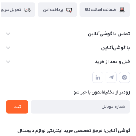
ضمانت اصالت کالا
پرداخت امن
تحویل سریع
تماس با گوشی‌آنلاین
۰۲۱91001221
با گوشی‌آنلاین
info@gooshi.online
درباره ما
قبل و بعد از خرید
تهران، خیابان جمهوری، پاساژعلاءالدین، طبقه پنجم، واحد 564
تماس با ما
نحوه خرید از گوشی آنلاین
حساب کاربری
شرایط ضمانت هفت روزه
حریم خصوصی
زودتر از تخفیفاتمون با خبر شو
روش ارسال کالا در گوشی آنلاین
خرید سازمانی
روش بازگردانی کالا
ثبت
لیست محصولات
پرسش‌های متداول
بلاگ
گوشی آنلاین؛ مرجع تخصصی خرید اینترنتی لوازم دیجیتال