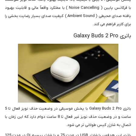
با فرکانس پایین ( Noise Cancelling ) با عملکرد واقعاً عالی و قابلیت بهبود
یافته صدای محیطی ( Ambient Sound ) کیفیت صدای بسیار رضایت بخشی را
برای کاربر فراهم می کند.
باتری Galaxy Buds 2 Pro
باتری Galaxy Buds 2 Pro با پخش موسیقی در وضعیت حذف نویز فعال تا 5
ساعت و در وضعیت حذف نویز غیر فعال تا 8 ساعت دوام دارد که این زمان با
اتصال به شارژر کیس طولانی تر می شود.
باتری این هدفون با شارژر USB در مدت 75 و با شارژر بیسیم Qi در مدت 125