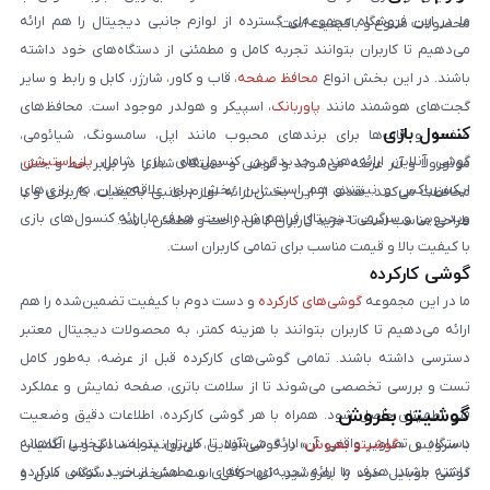
ما در این فروشگاه مجموعه‌ای گسترده از لوازم جانبی دیجیتال را هم ارائه
محصولات متنوع و باکیفیت است.
می‌دهیم تا کاربران بتوانند تجربه کامل و مطمئنی از دستگاه‌های خود داشته
باشند. در این بخش انواع
محافظ صفحه
، قاب و کاور، شارژر، کابل و رابط و سایر
گجت‌های هوشمند مانند
پاوربانک
، اسپیکر و هولدر موجود است. محافظ‌های
کنسول بازی
صفحه و قاب‌ها برای برندهای محبوب مانند اپل، سامسونگ، شیائومی،
گوشی آنلاین ارائه‌دهنده جدیدترین کنسول‌های بازی شامل
پلی‌استیشن
،
موتورولا و آنر عرضه می‌شوند و گوشی و دستگاه شما را در برابر خط و خش
ایکس‌باکس و نینتندو هم است. این بخش برای علاقه‌مندان به بازی‌های
محافظت می‌کنند. هدف از این بخش ارائه لوازم جانبی باکیفیت، کاربردی و با
ویدیویی و سرگرمی دیجیتال فراهم شده است. هدف ما ارائه کنسول‌های بازی
طراحی مناسب است تا خرید کاربران کامل، راحت و مطمئن باشد.
با کیفیت بالا و قیمت مناسب برای تمامی کاربران است.
گوشی کارکرده
ما در این مجموعه
گوشی‌های کارکرده
و دست دوم با کیفیت تضمین‌شده را هم
ارائه می‌دهیم تا کاربران بتوانند با هزینه کمتر، به محصولات دیجیتال معتبر
دسترسی داشته باشند. تمامی گوشی‌های کارکرده قبل از عرضه، به‌طور کامل
تست و بررسی تخصصی می‌شوند تا از سلامت باتری، صفحه نمایش و عملکرد
گوشیتو بفروش
فنی اطمینان حاصل شود. همراه با هر گوشی کارکرده، اطلاعات دقیق وضعیت
دستگاه و تصاویر واقعی آن ارائه می‌شود تا کاربران بتوانند انتخابی آگاهانه
با سرویس «
گوشیتو بفروش
» در گوشی آنلاین، می‌توانید به‌سادگی و با اطمینان
داشته باشند. هدف ما ارائه تجربه‌ای حرفه‌ای و مطمئن از خرید گوشی کارکرده
گوشی موبایل خود را بفروشید. تنها کافی است مشخصات دستگاه، مدل و