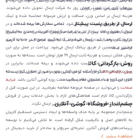
که پلمپ بسته مخدوش یا آسیب دیده باشد، از دریافت آن خودداری کرده و
روزهای کاری ثبت شوند، همان روز به شرکت ارسال تحویل داده می‌شوند.
سریعاً با پشتیبانی تماس بگیرید.
هزینه ارسال بر اساس وزن، مسافت و ارزش مرسوله محاسبه شده و لینک
ارسال از طریق پست پیشتاز
پرداخت برای تحویل‌گیرنده ارسال می‌شود.
تمامی سفارش‌ها بیمه شده‌اند
و در
ارسال از طریق پست پیشتاز نیز برای سراسر کشور امکان‌پذیر است و سفارش‌ها
صورت مفقودی کالا، پس از تایید شرکت حمل‌ونقل، هزینه پرداختی به مشتری
در روز کاری بعد از ثبت، ارسال می‌شوند. کد رهگیری مرسوله در حساب کاربری
بازگردانده خواهد شد. توجه داشته باشید که بیمه شامل کسر ۱۰ تا ۱۵ درصد
مشتری و همچنین از طریق پیامک ارسال می‌شود. پرداخت در محل برای این
فرانشیز است.
روش ممکن نیست و هزینه ثابت ارسال ۹۹ هزار تومان است. بسته‌ها به صورت
روش بازگردانی کالا
پلمپ شده تحویل اداره پست داده می‌شوند و بیمه شده‌اند، بنابراین در
صورت مشاهده هرگونه آسیب یا مخدوش بودن پلمپ، از تحویل گرفتن بسته
روش بازگردانی کالا
در فروشگاه گوشی آنلاین تنها در صورتی امکان‌پذیر است که
خودداری کرده و با پشتیبانی تماس بگیرید.
کالای خریداری شده مشمول مفاد ضمانت هفت روزه گوشی آنلاین باشد.
شرایط
ضمانت
را می‌توانید در صفحه مربوطه مطالعه بفرمایید. در این صورت، قبل از
بازگرداندن کالا لازم است هماهنگی‌های لازم با بخش خدمات پس از فروش
چشم‌انداز فروشگاه گوشی آنلاین
انجام شود و به هیچ‌وجه کالا بدون هماهنگی قبلی ارسال نگردد.
چشم‌انداز مجموعه بر پایه حذف واسطه‌ها و ایجاد دسترسی مستقیم کاربران
به کالاهای اصل و باکیفیت شکل گرفته است. ما تلاش می‌کنیم با توسعه
زیرساخت‌های فروش آنلاین، تجربه‌ای سریع‌تر و ساده‌تر از خرید دیجیتال در
مشاهده بیشتر
ایران ارائه دهیم. تبدیل‌شدن به مرجعی قابل اعتماد برای خرید کالای دیجیتال،