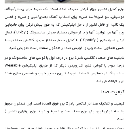
برای کنترل لمسی چهار فرمان تعریف شده است؛ یک ضربه برای پخش/توقف
موسیقی، دو ضربه/سه ضربه برای انتخاب آهنگ بعدی/قبلی و ضربه و لمس
یک ثانیه ای قابل تغییر از داخل اپلیکیشن که به طور پیش فرض برای جابجایی
بین آنها می توانید آنها را با فراخوانی دستیار صوتی سامسونگ ( Bixby )، فعال
کردن اسپاتیفای ( Spotify ) یا کنترل حجم صدا از طریق کاهش صدا توسط
لمس هدفون سمت چپ و افزایش صدا از هدفون سمت راست‌ تعویض کنید.
قابلیت های متعدد گلکسی بادز 2 پرو در درجه اول با گوشی های سامسونگ و در
درجه دوم با گوشی های اندرویدی دیگر که از طریق اپلیکیشن Wearable
سامسونگ در دسترس هستند، تجربه کاربری بسیار خوب و شخصی سازی شده
ای را فراهم می کند.
کیفیت صدا
کیفیت و تفکیک صدا در گلکسی بادز 2 پرو فوق العاده است. این هدفون مجهز
به سه میکروفون، یکی برای حذف صدای محیط و دو تا برای برقراری تماس )
است.
پخش موسیقی 24 بیتی با کیفیت بالا، قابلیت بهبود یافته حذف نویز هوشمند