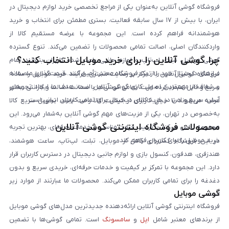
فروشگاه گوشی آنلاین به‌عنوان یکی از مراجع تخصصی خرید لوازم دیجیتال در
ایران، با بیش از ۱۷ سال سابقه فعالیت، بستری مطمئن برای انتخاب و خرید
هوشمندانه فراهم کرده است. این مجموعه با عرضه مستقیم کالا از
واردکنندگان اصلی، اصالت تمامی محصولات را تضمین می‌کند. تنوع گسترده
چرا گوشی آنلاین را برای خرید موبایل انتخاب کنید؟
گوشی موبایل، تبلت، لپ‌تاپ و لوازم جانبی باعث شده کاربران بتوانند تمام
نیازهای دیجیتال خود را از یک فروشگاه معتبر تأمین کنند. قیمت‌گذاری منصفانه
فروشگاه گوشی آنلاین با تمرکز بر رضایت مشتری، فرآیند خرید موبایل را ساده،
و شفاف از مهم‌ترین اصول کاری گوشی آنلاین است. هدف ما ایجاد تجربه‌ای
سریع و قابل اعتماد کرده است. تمامی گوشی‌ها با ضمانت اصالت و گارانتی معتبر
آسان، سریع و امن در خرید کالای دیجیتال برای تمامی کاربران ایرانی است.
عرضه می‌شوند تا خیال کاربران از کیفیت کالا راحت باشد. تحویل سریع کالا
به‌خصوص در تهران، یکی از مزیت‌های مهم گوشی آنلاین به‌شمار می‌رود. این
محصولات فروشگاه اینترنتی گوشی آنلاین
مجموعه تلاش می‌کند با ترکیب قیمت مناسب و خدمات حرفه‌ای، بهترین تجربه
خرید موبایل را برای کاربران فراهم کند.
در این فروشگاه گستره‌ای کامل از موبایل، تبلت، لپ‌تاپ، ساعت هوشمند،
هندزفری، هدفون، کنسول بازی و لوازم جانبی دیجیتال در دسترس کاربران قرار
دارد. این مجموعه با تمرکز بر کیفیت و خدمات حرفه‌ای، خریدی سریع و بدون
دغدغه را برای تمامی کاربران ممکن می‌کند. محصولات ما عبارتند از موارد زیر
گوشی موبایل
است:
فروشگاه اینترنتی گوشی آنلاین ارائه‌دهنده جدیدترین مدل‌های گوشی موبایل
از برندهای معتبر شامل
اپل
و
سامسونگ
است. تمامی گوشی‌ها با تضمین