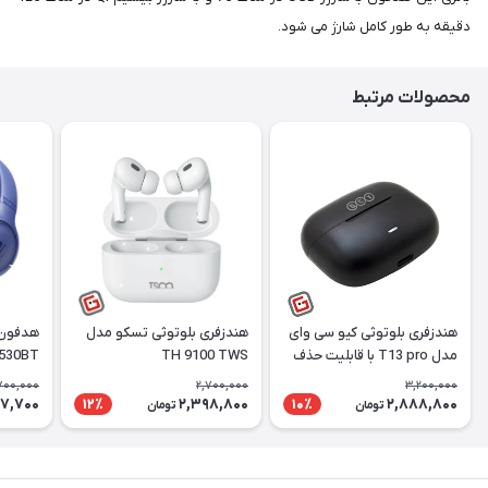
دقیقه به طور کامل شارژ می شود.
محصولات مرتبط
هندزفری بلوتوثی کیو سی وای
هندزفری بلوتوثی تسکو مدل
هدفون 
مدل T13 pro با قابلیت حذف
TH 9100 TWS
 530BT
نویز
700,000
2,700,000
3,200,000
87,700
2,398,800
2,888,800
12٪
10٪
تومان
تومان