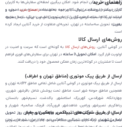
راهنمای خرید
کوتاه‌ترین زمان ممکن انجام شود. امکان پیگیری لحظه‌ای سفارش‌ها به کاربران
کمک می‌کند از وضعیت ارسال کالای خود مطلع باشند. بسته‌بندی اصولی و
کاربران محترم فروشگاه می‌توانند با مراجعه به صفحه «
راهنمای خرید
»، نحوه و
استاندارد کالاها، سلامت محصول را تا زمان تحویل تضمین می‌کند. ارسال سریع،
فرایند خرید از سایت گوشی آنلاین را به‌صورت کامل و با زبانی ساده مطالعه
به‌ویژه تحویل سه‌ساعته در تهران، تجربه‌ای متفاوت از خرید آنلاین ایجاد کرده
نمایند.
است.
روش‌های ارسال کالا
در گوشی آنلاین،
روش‌های ارسال کالا
به گونه‌ای است که سرعت و امنیت در
اولویت قرار گیرد.
امکان تحویل 3 ساعته
در تهران برای سفارش‌های فوری فراهم
است تا مشتریان در کوتاه‌ترین زمان ممکن محصول خود را دریافت کنند.
ارسال از طریق پیک موتوری (مناطق تهران و اطراف)
ارسال از طریق پیک موتوری در گوشی آنلاین شامل تمامی مناطق ۲۲گانه تهران و
همچنین مناطق حومه شهر است. مناطق تحت پوشش شامل باقرشهر، شهرری،
چهاردانگه، شهرقدس، کهریزک، اسلامشهر، پاکدشت، نسیم‌شهر، باغستان،
رباط‌کریم، نصیرشهر، ورامین، شاهدشهر، فرون‌آباد، قرچک، صالحیه، شهریار و
ارسال از طریق شرکت‌های تیپاکس، ماهکس و چاپار
اندیشه می‌شود.
سفارش‌های ثبت‌شده در روزهای کاری همان روز تحویل
ارسال از طریق شرکت‌های تیپاکس، ماهکس و چاپار برای شهرهای تحت
داده می‌شوند
و ارائه کارت شناسایی هنگام دریافت کالا الزامی است. در صورتی
پوشش این شرکت‌ها فراهم است. سفارش‌هایی که بین ساعت ۱۰ تا ۱۵ در