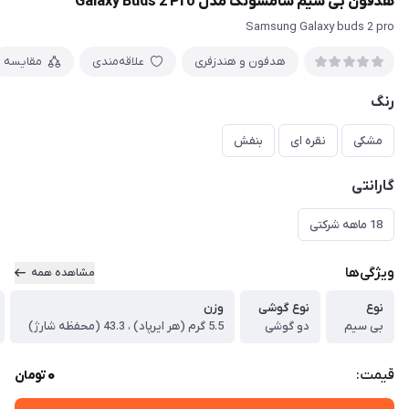
هدفون بی سیم سامسونگ مدل Galaxy Buds 2 Pro
Samsung Galaxy buds 2 pro
هدفون و هندزفری
علاقه‌مندی
مقایسه
رنگ
مشکی
نقره ای
بنفش
گارانتی
18 ماهه شرکتی
ویژگی‌ها
مشاهده همه
نوع
نوع گوشی
وزن
بی سیم
دو گوشی
5.5 گرم (هر ایرپاد) ، 43.3 (محفظه شارژ)
0
قیمت:
تومان