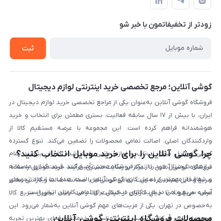
حساب کاربری
شرایط ضمانت هفت روزه
حریم خصوصی
زودتر از تخفیفاتمون با خبر شو
روش ارسال کالا در گوشی آنلاین
خرید سازمانی
روش بازگردانی کالا
ثبت
لیست محصولات
پرسش‌های متداول
بلاگ
گوشی آنلاین؛ مرجع تخصصی خرید اینترنتی لوازم دیجیتال
فروشگاه گوشی آنلاین به‌عنوان یکی از مراجع تخصصی خرید لوازم دیجیتال در
ایران، با بیش از ۱۷ سال سابقه فعالیت، بستری مطمئن برای انتخاب و خرید
هوشمندانه فراهم کرده است. این مجموعه با عرضه مستقیم کالا از
واردکنندگان اصلی، اصالت تمامی محصولات را تضمین می‌کند. تنوع گسترده
چرا گوشی آنلاین را برای خرید موبایل انتخاب کنید؟
گوشی موبایل، تبلت، لپ‌تاپ و لوازم جانبی باعث شده کاربران بتوانند تمام
نیازهای دیجیتال خود را از یک فروشگاه معتبر تأمین کنند. قیمت‌گذاری منصفانه
فروشگاه گوشی آنلاین با تمرکز بر رضایت مشتری، فرآیند خرید موبایل را ساده،
و شفاف از مهم‌ترین اصول کاری گوشی آنلاین است. هدف ما ایجاد تجربه‌ای
سریع و قابل اعتماد کرده است. تمامی گوشی‌ها با ضمانت اصالت و گارانتی معتبر
آسان، سریع و امن در خرید کالای دیجیتال برای تمامی کاربران ایرانی است.
عرضه می‌شوند تا خیال کاربران از کیفیت کالا راحت باشد. تحویل سریع کالا
به‌خصوص در تهران، یکی از مزیت‌های مهم گوشی آنلاین به‌شمار می‌رود. این
محصولات فروشگاه اینترنتی گوشی آنلاین
مجموعه تلاش می‌کند با ترکیب قیمت مناسب و خدمات حرفه‌ای، بهترین تجربه