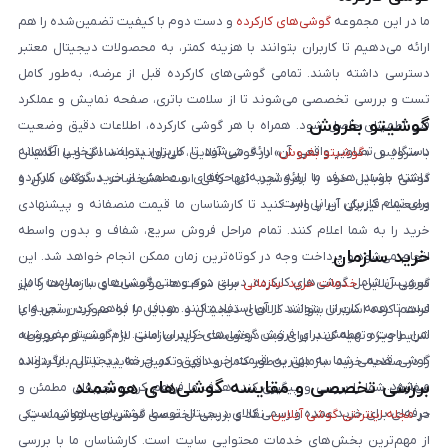
ما در این مجموعه
گوشی‌های کارکرده
و دست دوم با کیفیت تضمین‌شده را هم
ارائه می‌دهیم تا کاربران بتوانند با هزینه کمتر، به محصولات دیجیتال معتبر
دسترسی داشته باشند. تمامی گوشی‌های کارکرده قبل از عرضه، به‌طور کامل
تست و بررسی تخصصی می‌شوند تا از سلامت باتری، صفحه نمایش و عملکرد
گوشیتو بفروش
فنی اطمینان حاصل شود. همراه با هر گوشی کارکرده، اطلاعات دقیق وضعیت
دستگاه و تصاویر واقعی آن ارائه می‌شود تا کاربران بتوانند انتخابی آگاهانه
با سرویس «
گوشیتو بفروش
» در گوشی آنلاین، می‌توانید به‌سادگی و با اطمینان
داشته باشند. هدف ما ارائه تجربه‌ای حرفه‌ای و مطمئن از خرید گوشی کارکرده
گوشی موبایل خود را بفروشید. تنها کافی است مشخصات دستگاه، مدل و
برای تمام کاربران ایرانی است.
وضعیت فیزیکی آن را وارد کنید تا کارشناسان ما قیمت منصفانه و پیشنهادی
خرید را به شما اعلام کنند. تمام مراحل فروش سریع، شفاف و بدون واسطه
خرید سازمان
انجام می‌شود و پرداخت وجه در کوتاه‌ترین زمان ممکن انجام خواهد شد. این
سرویس شامل گوشی‌های کارکرده، دست دوم و حتی گوشی‌های با سلامت کامل
گوشی آنلاین
خدمات خرید سازمانی
برای شرکت‌ها، مؤسسات و سازمان‌ها را نیز
است تا همه کاربران بتوانند از آن استفاده کنند. هدف ما فراهم کردن تجربه‌ای
فراهم کرده است تا بتوانند کالاهای دیجیتال و موبایل را به صورت رسمی و با
امن، راحت و مطمئن برای فروش گوشی‌های کاربران است. با «گوشیتو بفروش»،
شرایط ویژه تهیه کنند. برای ثبت درخواست خرید سازمانی لازم است فرم مربوطه
گوشی قدیمی شما به بهترین قیمت خریداری و در چرخه دیجیتال بازگردانده
را در صفحه خرید سازمانی به‌طور کامل و دقیق تکمیل نمایید تا تیم ما بتواند
بررسی تخصصی و مقایسه گوشی‌های هوشمند
می‌شود.
سفارش شما را بررسی و پیگیری کند. هدف ما فراهم کردن تجربه‌ای مطمئن و
حرفه‌ای برای خرید عمده و رسمی کالای دیجیتال توسط مشتریان سازمانی است.
در
مجله اینترنتی گوشی آنلاین
، نقد و بررسی تخصصی گوشی‌های هوشمند یکی
از مهم‌ترین بخش‌های خدمات محتوایی سایت است. کارشناسان ما با بررسی