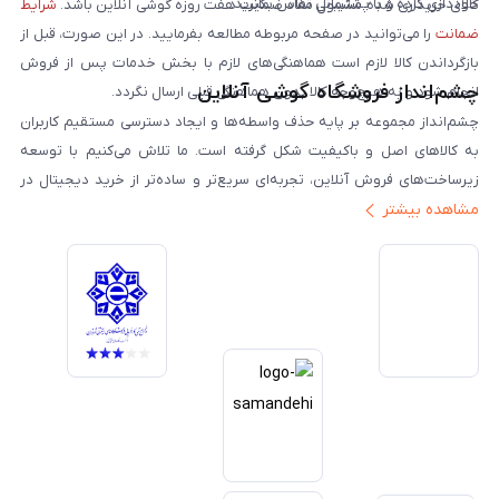
خودداری کرده و با پشتیبانی تماس بگیرید.
کالای خریداری شده مشمول مفاد ضمانت هفت روزه گوشی آنلاین باشد.
شرایط
ضمانت
را می‌توانید در صفحه مربوطه مطالعه بفرمایید. در این صورت، قبل از
بازگرداندن کالا لازم است هماهنگی‌های لازم با بخش خدمات پس از فروش
چشم‌انداز فروشگاه گوشی آنلاین
انجام شود و به هیچ‌وجه کالا بدون هماهنگی قبلی ارسال نگردد.
چشم‌انداز مجموعه بر پایه حذف واسطه‌ها و ایجاد دسترسی مستقیم کاربران
به کالاهای اصل و باکیفیت شکل گرفته است. ما تلاش می‌کنیم با توسعه
زیرساخت‌های فروش آنلاین، تجربه‌ای سریع‌تر و ساده‌تر از خرید دیجیتال در
مشاهده بیشتر
ایران ارائه دهیم. تبدیل‌شدن به مرجعی قابل اعتماد برای خرید کالای دیجیتال،
یکی از اهداف اصلی این مجموعه است. تمرکز بر رضایت مشتری، نوآوری در
خدمات و به‌روزرسانی مداوم محصولات، مسیر ما را روشن‌تر می‌کند. ما باور
داریم آینده بازار دیجیتال متعلق به کسب‌وکارهایی است که صداقت و شفافیت
را در اولویت قرار می‌دهند. گوشی آنلاین با تکیه بر تجربه و تخصص، با قدرت به
سمت تحقق این چشم‌انداز حرکت می‌کند.