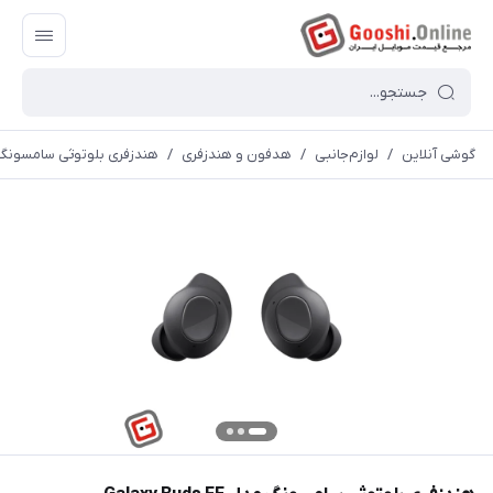
گوشی آنلاین
/
لوازم‌جانبی
/
هدفون و هندزفری
/
هندزفری بلوتوثی سامسونگ مدل uds FE