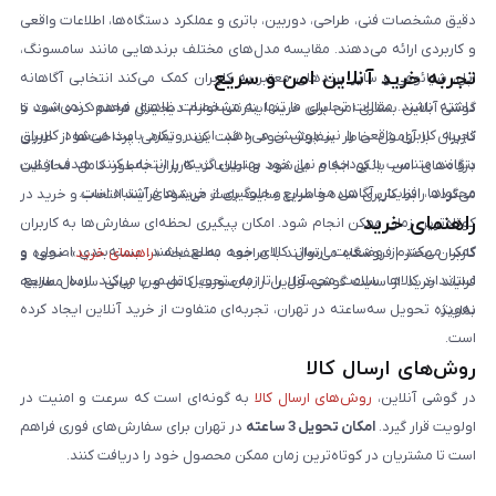
دقیق مشخصات فنی، طراحی، دوربین، باتری و عملکرد دستگاه‌ها، اطلاعات واقعی
و کاربردی ارائه می‌دهند. مقایسه مدل‌های مختلف برندهایی مانند سامسونگ،
تجربه خرید آنلاین امن و سریع
اپل، شیائومی و سایر برندهای معتبر به کاربران کمک می‌کند انتخابی آگاهانه
داشته باشند. مقالات تحلیلی ما تنها به مشخصات ظاهری محدود نمی‌شود و
گوشی آنلاین بستری امن برای خرید اینترنتی لوازم دیجیتال فراهم کرده است تا
تجربه کاربری واقعی را نیز پوشش می‌دهد. این رویکرد باعث می‌شود کاربران
کاربران با آرامش خاطر سفارش خود را ثبت کنند. تمامی پرداخت‌ها از طریق
بتوانند متناسب با بودجه و نیاز خود بهترین گزینه را انتخاب کنند. هدف از این
درگاه‌های امن بانکی انجام می‌شود و اطلاعات کاربران به‌طور کامل محافظت
محتواها، افزایش آگاهی مخاطبان و جلوگیری از خریدهای اشتباه است.
می‌گردد. رابط کاربری ساده و سریع سایت باعث می‌شود فرآیند انتخاب و خرید در
راهنمای خرید
کوتاه‌ترین زمان ممکن انجام شود. امکان پیگیری لحظه‌ای سفارش‌ها به کاربران
کمک می‌کند از وضعیت ارسال کالای خود مطلع باشند. بسته‌بندی اصولی و
کاربران محترم فروشگاه می‌توانند با مراجعه به صفحه «
راهنمای خرید
»، نحوه و
استاندارد کالاها، سلامت محصول را تا زمان تحویل تضمین می‌کند. ارسال سریع،
فرایند خرید از سایت گوشی آنلاین را به‌صورت کامل و با زبانی ساده مطالعه
به‌ویژه تحویل سه‌ساعته در تهران، تجربه‌ای متفاوت از خرید آنلاین ایجاد کرده
نمایند.
است.
روش‌های ارسال کالا
در گوشی آنلاین،
روش‌های ارسال کالا
به گونه‌ای است که سرعت و امنیت در
اولویت قرار گیرد.
امکان تحویل 3 ساعته
در تهران برای سفارش‌های فوری فراهم
است تا مشتریان در کوتاه‌ترین زمان ممکن محصول خود را دریافت کنند.