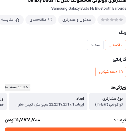
هندزفری بلوتوثی سامسونگ مدل Galaxy Buds FE
Samsung Galaxy Buds FE Bluetooth Earbuds
هدفون و هندزفری
علاقه‌مندی
مقایسه
رنگ
خاکستری
سفید
گارانتی
18 ماهه شرکتی
ویژگی‌ها
مشاهده همه
نوع هندزفری
ابعاد
وز
تو گوشی (In-Ear)
ایرباد: 22.2x19.2x17.1 میلی‌متر ، کیس شارژ: 50x50x27.7 میلی‌متر
هر ایرباد:
11,777,700
قیمت:
تومان