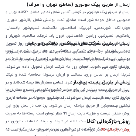
ارسال از طریق پیک موتوری (مناطق تهران و اطراف)
ارسال از طریق پیک موتوری در گوشی آنلاین شامل تمامی مناطق ۲۲گانه تهران و
همچنین مناطق حومه شهر است. مناطق تحت پوشش شامل باقرشهر، شهرری،
چهاردانگه، شهرقدس، کهریزک، اسلامشهر، پاکدشت، نسیم‌شهر، باغستان،
رباط‌کریم، نصیرشهر، ورامین، شاهدشهر، فرون‌آباد، قرچک، صالحیه، شهریار و
ارسال از طریق شرکت‌های تیپاکس، ماهکس و چاپار
اندیشه می‌شود.
سفارش‌های ثبت‌شده در روزهای کاری همان روز تحویل
ارسال از طریق شرکت‌های تیپاکس، ماهکس و چاپار برای شهرهای تحت
داده می‌شوند
و ارائه کارت شناسایی هنگام دریافت کالا الزامی است. در صورتی
پوشش این شرکت‌ها فراهم است. سفارش‌هایی که بین ساعت ۱۰ تا ۱۵ در
که پلمپ بسته مخدوش یا آسیب دیده باشد، از دریافت آن خودداری کرده و
روزهای کاری ثبت شوند، همان روز به شرکت ارسال تحویل داده می‌شوند.
سریعاً با پشتیبانی تماس بگیرید.
هزینه ارسال بر اساس وزن، مسافت و ارزش مرسوله محاسبه شده و لینک
ارسال از طریق پست پیشتاز
پرداخت برای تحویل‌گیرنده ارسال می‌شود.
تمامی سفارش‌ها بیمه شده‌اند
و در
ارسال از طریق پست پیشتاز نیز برای سراسر کشور امکان‌پذیر است و سفارش‌ها
صورت مفقودی کالا، پس از تایید شرکت حمل‌ونقل، هزینه پرداختی به مشتری
در روز کاری بعد از ثبت، ارسال می‌شوند. کد رهگیری مرسوله در حساب کاربری
بازگردانده خواهد شد. توجه داشته باشید که بیمه شامل کسر ۱۰ تا ۱۵ درصد
مشتری و همچنین از طریق پیامک ارسال می‌شود. پرداخت در محل برای این
فرانشیز است.
روش ممکن نیست و هزینه ثابت ارسال ۹۹ هزار تومان است. بسته‌ها به صورت
روش بازگردانی کالا
پلمپ شده تحویل اداره پست داده می‌شوند و بیمه شده‌اند، بنابراین در
صورت مشاهده هرگونه آسیب یا مخدوش بودن پلمپ، از تحویل گرفتن بسته
روش بازگردانی کالا
در فروشگاه گوشی آنلاین تنها در صورتی امکان‌پذیر است که