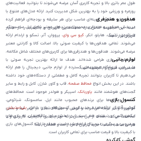
طول عمر باتری بالا و تجربه کاربری آسان عرضه می‌شوند تا بتوانید فعالیت‌های
روزمره و ورزشی خود را به بهترین شکل مدیریت کنید. ارائه مدل‌های متنوع با
هدفون و هندزفری
قابلیت‌های متفاوت، گزینه‌ای مناسب برای هر سلیقه و بودجه‌ای فراهم کرده
در بخش هدفون و هندزفری، محصولات برندهای معتبر شامل اپل، سامسونگ،
است. این مجموعه تلاش دارد ساعت‌هایی کاربردی و باکیفیت را در اختیار
شیائومی، ناتینگ، هایلو، انکر،
کیو سی وای
، پرووان، آنر، تسکو و ارلدام ارائه
کاربران قرار دهد.
می‌شوند. تمامی هدفون‌ها با کیفیت صوتی بالا، اصالت کالا و گارانتی معتبر
عرضه می‌شوند. هدفون‌ها و هندزفری‌ها برای کاربری‌های مختلف شامل مکالمه،
لوازم جانبی
موسیقی و بازی طراحی شده‌اند. هدف ما ارائه بهترین تجربه صوتی با
ما در این فروشگاه مجموعه‌ای گسترده از لوازم جانبی دیجیتال را هم ارائه
محصولات متنوع و باکیفیت است.
می‌دهیم تا کاربران بتوانند تجربه کامل و مطمئنی از دستگاه‌های خود داشته
باشند. در این بخش انواع
محافظ صفحه
، قاب و کاور، شارژر، کابل و رابط و سایر
گجت‌های هوشمند مانند
پاوربانک
، اسپیکر و هولدر موجود است. محافظ‌های
کنسول بازی
صفحه و قاب‌ها برای برندهای محبوب مانند اپل، سامسونگ، شیائومی،
گوشی آنلاین ارائه‌دهنده جدیدترین کنسول‌های بازی شامل
پلی‌استیشن
،
موتورولا و آنر عرضه می‌شوند و گوشی و دستگاه شما را در برابر خط و خش
ایکس‌باکس و نینتندو هم است. این بخش برای علاقه‌مندان به بازی‌های
محافظت می‌کنند. هدف از این بخش ارائه لوازم جانبی باکیفیت، کاربردی و با
ویدیویی و سرگرمی دیجیتال فراهم شده است. هدف ما ارائه کنسول‌های بازی
طراحی مناسب است تا خرید کاربران کامل، راحت و مطمئن باشد.
با کیفیت بالا و قیمت مناسب برای تمامی کاربران است.
گوشی کارکرده