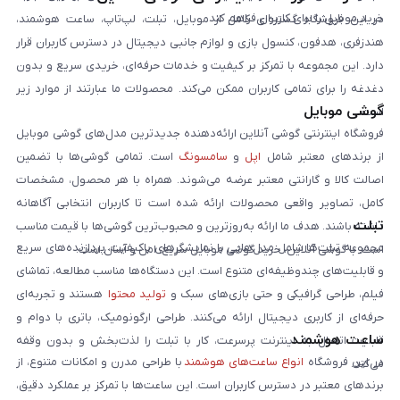
خرید موبایل را برای کاربران فراهم کند.
در این فروشگاه گستره‌ای کامل از موبایل، تبلت، لپ‌تاپ، ساعت هوشمند،
هندزفری، هدفون، کنسول بازی و لوازم جانبی دیجیتال در دسترس کاربران قرار
دارد. این مجموعه با تمرکز بر کیفیت و خدمات حرفه‌ای، خریدی سریع و بدون
دغدغه را برای تمامی کاربران ممکن می‌کند. محصولات ما عبارتند از موارد زیر
گوشی موبایل
است:
فروشگاه اینترنتی گوشی آنلاین ارائه‌دهنده جدیدترین مدل‌های گوشی موبایل
از برندهای معتبر شامل
اپل
و
سامسونگ
است. تمامی گوشی‌ها با تضمین
اصالت کالا و گارانتی معتبر عرضه می‌شوند. همراه با هر محصول، مشخصات
کامل، تصاویر واقعی محصولات ارائه شده است تا کاربران انتخابی آگاهانه
تبلت
داشته باشند. هدف ما ارائه به‌روزترین و محبوب‌ترین گوشی‌ها با قیمت مناسب
مجموعه تبلت‌ها شامل مدل‌هایی با نمایشگرهای باکیفیت، پردازنده‌های سریع
است. با گوشی آنلاین، خرید گوشی موبایل سریع، امن و آسان است.
و قابلیت‌های چندوظیفه‌ای متنوع است. این دستگاه‌ها مناسب مطالعه، تماشای
فیلم، طراحی گرافیکی و حتی بازی‌های سبک و
تولید محتوا
هستند و تجربه‌ای
حرفه‌ای از کاربری دیجیتال ارائه می‌کنند. طراحی ارگونومیک، باتری با دوام و
ساعت هوشمند
قابلیت اتصال به اینترنت پرسرعت، کار با تبلت را لذت‌بخش و بدون وقفه
در این فروشگاه
انواع ساعت‌های هوشمند
با طراحی مدرن و امکانات متنوع، از
می‌کند.
برندهای معتبر در دسترس کاربران است. این ساعت‌ها با تمرکز بر عملکرد دقیق،