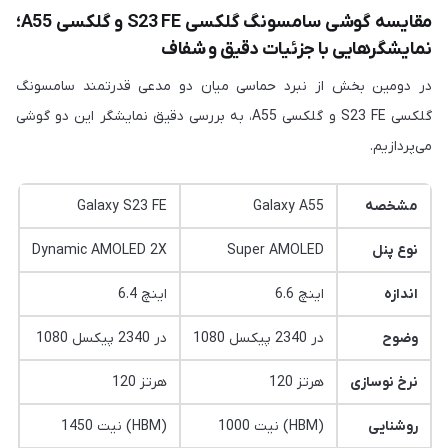
مقایسه گوشی سامسونگ گلکسی S23 FE و گلکسی A55؛
نمایشگرهایی با جزئیات دقیق و شفاف
در دومین بخش از نبرد حماسی میان دو مدعی قدرتمند سامسونگ
گلکسی S23 FE و گلکسی A55، به بررسی دقیق نمایشگر این دو گوشی
می‌پردازیم.
مشخصه
Galaxy A55
Galaxy S23 FE
نوع پنل
Super AMOLED
Dynamic AMOLED 2X
اندازه
6.6 اینچ
6.4 اینچ
وضوح
1080 در 2340 پیکسل
1080 در 2340 پیکسل
نرخ نوسازی
120 هرتز
120 هرتز
روشنایی
1000 نیت (HBM)
1450 نیت (HBM)