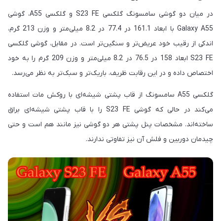
در میان دو گوشی سامسونگ گلکسی S23 FE و گلکسی A55، گوشی
Galaxy A55 با ابعاد 161.1 در 77.4 در 8.2 میلی‌متر و وزن 213 گرم،
اندکی از رقیب خود عریض‌تر و سنگین‌تر است. در مقابل، گوشی گلکسی
S23 FE ابعاد 158 در 76.5 در 8.2 میلی‌متر و وزن 209 گرم را به خود
اختصاص داده و در این رقابت ظریف، باریک‌تر و سبک‌تر به نظر می‌رسد.
گلکسی A55 سامسونگ از قاب پشتی شیشه‌ای با روکش مات استفاده
می‌کند در حالی که گوشی S23 FE را با قاب پشتی شیشه‌ای براق
ساخته‌اند. مشخصات پنل پشتی هر دو گوشی نیز مانند هم است و حتی
چیدمان دوربین و فلش آن نیز تفاوتی ندارند.