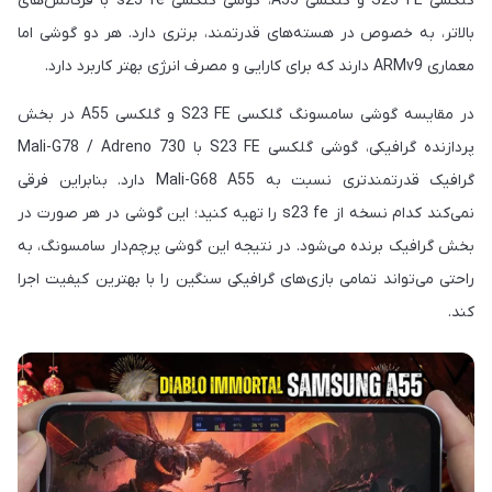
گلکسی S23 FE و گلکسی A55، گوشی گلکسی s23 fe با فرکانس‌های
بالاتر، به خصوص در هسته‌های قدرتمند، برتری دارد. هر دو گوشی اما
معماری ARMv9 دارند که برای کارایی و مصرف انرژی بهتر کاربرد دارد.
در مقایسه گوشی سامسونگ گلکسی S23 FE و گلکسی A55 در بخش
پردازنده گرافیکی، گوشی گلکسی S23 FE با Mali-G78 / Adreno 730
گرافیک قدرتمندتری نسبت به Mali-G68 A55 دارد. بنابراین فرقی
نمی‌کند کدام نسخه از s23 fe را تهیه کنید؛ این گوشی در هر صورت در
بخش گرافیک برنده می‌شود. در نتیجه این گوشی پرچم‌دار سامسونگ، به
راحتی می‌تواند تمامی بازی‌های گرافیکی سنگین را با بهترین کیفیت اجرا
کند.