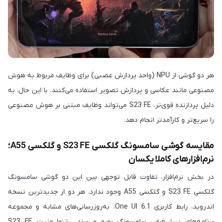
هر دو گوشی از NPU (واحد پردازش عصبی) برای وظایف مربوط به هوش
مصنوعی مانند عکاسی و پردازش تصویر استفاده می‌کنند. با این حال، به
دلیل پردازنده قوی‌تر، S23 FE می‌تواند وظایف مبتنی بر هوش مصنوعی
را سریع‌تر و کارآمدتر انجام دهد.
مقایسه گوشی سامسونگ گلکسی S23 FE و گلکسی A55؛
نرم‌افزارهای کاملا یکسان
در بخش نرم‌افزار، تفاوت قابل توجهی بین این دو گوشی سامسونگ
گلکسی S23 FE و گلکسی A55 وجود ندارد. هر دو از جدیدترین نسخه
اندروید، رابط کاربری One UI 6.1، به‌روزرسانی‌های مشابه و مجموعه
برنامه‌های پیش‌فرض سامسونگ بهره می‌برند. تنها مزیت S23 FE