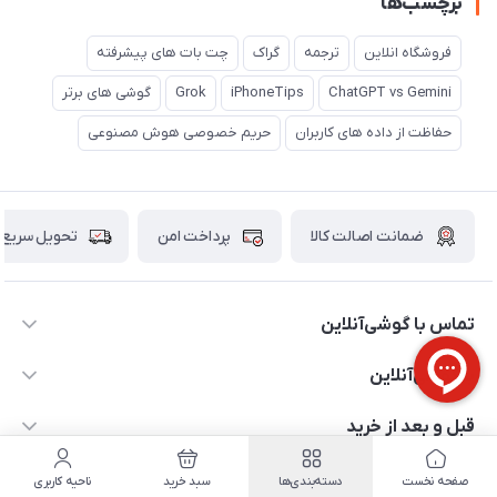
برچسب‌ها
فروشگاه انلاین
ترجمه
گراک
چت بات های پیشرفته
ChatGPT vs Gemini
iPhoneTips
Grok
گوشی های برتر
حفاظت از داده های کاربران
حریم خصوصی هوش مصنوعی
ضمانت اصالت کالا
پرداخت امن
تحویل سریع
تماس با گوشی‌آنلاین
۰۲۱91001221
با گوشی‌آنلاین
info@gooshi.online
درباره ما
قبل و بعد از خرید
تهران، خیابان جمهوری، پاساژعلاءالدین، طبقه پنجم، واحد 564
تماس با ما
نحوه خرید از گوشی آنلاین
صفحه نخست
دسته‌بندی‌ها
سبد خرید
ناحیه کاربری
حساب کاربری