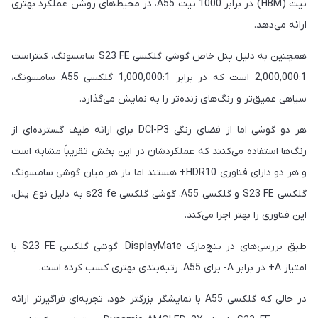
نیت (HBM) در برابر 1000 نیت A55، در محیط‌های روشن عملکرد بهتری
ارائه می‌دهد.
همچنین به دلیل پنل خاص گوشی گلکسی S23 FE سامسونگ، کنتراست
2,000,000:1 است که در برابر 1,000,000:1 گلکسی A55 سامسونگ،
سیاهی عمیق‌تر و رنگ‌های زنده‌تر را به نمایش می‌گذارد.
هر دو گوشی اما از فضای رنگی DCI-P3 برای ارائه طیف گسترده‌ای از
رنگ‌ها استفاده می‌کنند که عملکردشان در این بخش تقریباً مشابه است
و هر دو دارای فناوری HDR10+ هستند اما باز هر میان گوشی سامسونگ
گلکسی S23 FE و گلکسی A55، گوشی گلکسی s23 fe به دلیل نوع پنل،
این فناوری را بهتر اجرا می‌کند.
طبق بررسی‌های در بنچ‌مارک DisplayMate، گوشی گلکسی S23 FE با
امتیاز A+ در برابر A- برای A55، رتبه‌بندی بهتری کسب کرده است.
در حالی که گلکسی A55 با نمایشگر بزرگتر خود، تجربه‌ای فراگیرتر ارائه