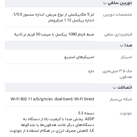
دوربین سلفی
مشخصات دوربین
لنز 5 مگاپیکسلی از نوع عریض، اندازه سنسور 1/5.0،
اندازه پیکسل 1.12 میکرومتر
فیلم‌برداری سلفی
ضبط فیلم 1080 پیکسل با سرعت 30 فریم بر ثانیه
صدا
اسپیکر
اسپیکرهای استریو
جک ۳.۵ میلی‌متری
دارد
هدفون
اتصالات
شبکه بی‌سیم
Wi-Fi 802.11 a/b/g/n/ac، dual-band، Wi-Fi Direct
بلوتوث
نسخه 5.3
A2DP: پخش صدا با کیفیت بالا از دستگاه به
دستگاه‌های دیگر مانند هدفون‌ها یا بلندگوها
LE: کاهش مصرف انرژی در هنگام استفاده از بلوتوث