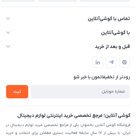
تماس با گوشی‌آنلاین
۰۲۱91001221
با گوشی‌آنلاین
info@gooshi.online
درباره ما
قبل و بعد از خرید
تهران، خیابان جمهوری، پاساژعلاءالدین، طبقه پنجم، واحد 564
تماس با ما
نحوه خرید از گوشی آنلاین
حساب کاربری
شرایط ضمانت هفت روزه
حریم خصوصی
زودتر از تخفیفاتمون با خبر شو
روش ارسال کالا در گوشی آنلاین
خرید سازمانی
روش بازگردانی کالا
ثبت
لیست محصولات
پرسش‌های متداول
بلاگ
گوشی آنلاین؛ مرجع تخصصی خرید اینترنتی لوازم دیجیتال
فروشگاه گوشی آنلاین به‌عنوان یکی از مراجع تخصصی خرید لوازم دیجیتال در
ایران، با بیش از ۱۷ سال سابقه فعالیت، بستری مطمئن برای انتخاب و خرید