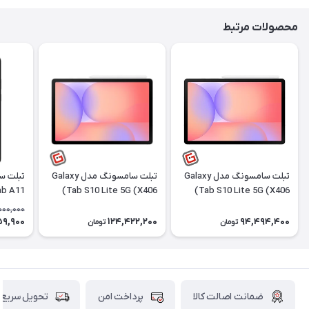
محصولات مرتبط
تبلت سامسونگ مدل Galaxy
تبلت سامسونگ مدل Galaxy
Tab S10 Lite 5G (X406)
Tab S10 Lite 5G (X406)
ظرفیت 128 گیگابایت رم 6
ظرفیت 256 گیگابایت رم 8
000,000
گیگابایت | ریجسترشده
گیگابایت | ریجسترشده
گیگ
59,900
124,422,200
94,494,400
تومان
تومان
ضمانت اصالت کالا
پرداخت امن
تحویل سریع