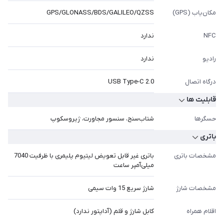
مکان‌یاب (GPS)
GPS/GLONASS/BDS/GALILEO/QZSS
NFC
ندارد
رادیو
ندارد
درگاه اتصال
USB Type-C 2.0
قابلیت ها
حسگرها
شتاب‌سنج، سنسور مجاورت، ژیروسکوپ
باتری
مشخصات باتری
باتری غیر قابل تعویض لیتیوم پلیمری با ظرفیت 7040
میلی‎‎‎‎‎‎‎‎‎‎‎آمپر ساعت
مشخصات شارژ
شارژ سریع 15 وات سیمی
اقلام همراه
کابل شارژ و قلم (آداپتور ندارد)