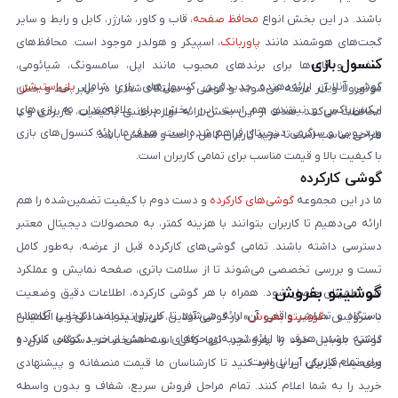
باشند. در این بخش انواع
محافظ صفحه
، قاب و کاور، شارژر، کابل و رابط و سایر
گجت‌های هوشمند مانند
پاوربانک
، اسپیکر و هولدر موجود است. محافظ‌های
کنسول بازی
صفحه و قاب‌ها برای برندهای محبوب مانند اپل، سامسونگ، شیائومی،
گوشی آنلاین ارائه‌دهنده جدیدترین کنسول‌های بازی شامل
پلی‌استیشن
،
موتورولا و آنر عرضه می‌شوند و گوشی و دستگاه شما را در برابر خط و خش
ایکس‌باکس و نینتندو هم است. این بخش برای علاقه‌مندان به بازی‌های
محافظت می‌کنند. هدف از این بخش ارائه لوازم جانبی باکیفیت، کاربردی و با
ویدیویی و سرگرمی دیجیتال فراهم شده است. هدف ما ارائه کنسول‌های بازی
طراحی مناسب است تا خرید کاربران کامل، راحت و مطمئن باشد.
با کیفیت بالا و قیمت مناسب برای تمامی کاربران است.
گوشی کارکرده
ما در این مجموعه
گوشی‌های کارکرده
و دست دوم با کیفیت تضمین‌شده را هم
ارائه می‌دهیم تا کاربران بتوانند با هزینه کمتر، به محصولات دیجیتال معتبر
دسترسی داشته باشند. تمامی گوشی‌های کارکرده قبل از عرضه، به‌طور کامل
تست و بررسی تخصصی می‌شوند تا از سلامت باتری، صفحه نمایش و عملکرد
گوشیتو بفروش
فنی اطمینان حاصل شود. همراه با هر گوشی کارکرده، اطلاعات دقیق وضعیت
دستگاه و تصاویر واقعی آن ارائه می‌شود تا کاربران بتوانند انتخابی آگاهانه
با سرویس «
گوشیتو بفروش
» در گوشی آنلاین، می‌توانید به‌سادگی و با اطمینان
داشته باشند. هدف ما ارائه تجربه‌ای حرفه‌ای و مطمئن از خرید گوشی کارکرده
گوشی موبایل خود را بفروشید. تنها کافی است مشخصات دستگاه، مدل و
برای تمام کاربران ایرانی است.
وضعیت فیزیکی آن را وارد کنید تا کارشناسان ما قیمت منصفانه و پیشنهادی
خرید را به شما اعلام کنند. تمام مراحل فروش سریع، شفاف و بدون واسطه