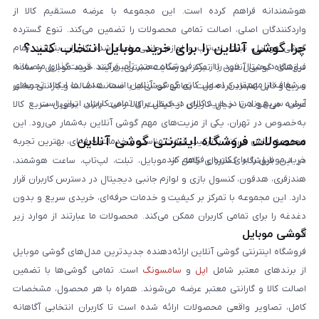
هوشمندانه فراهم کرده است. این مجموعه با عرضه مستقیم کالا از
واردکنندگان اصلی، اصالت تمامی محصولات را تضمین می‌کند. تنوع گسترده
چرا گوشی آنلاین را برای خرید موبایل انتخاب کنید؟
گوشی موبایل، تبلت، لپ‌تاپ و لوازم جانبی باعث شده کاربران بتوانند تمام
نیازهای دیجیتال خود را از یک فروشگاه معتبر تأمین کنند. قیمت‌گذاری منصفانه
فروشگاه گوشی آنلاین با تمرکز بر رضایت مشتری، فرآیند خرید موبایل را ساده،
و شفاف از مهم‌ترین اصول کاری گوشی آنلاین است. هدف ما ایجاد تجربه‌ای
سریع و قابل اعتماد کرده است. تمامی گوشی‌ها با ضمانت اصالت و گارانتی معتبر
آسان، سریع و امن در خرید کالای دیجیتال برای تمامی کاربران ایرانی است.
عرضه می‌شوند تا خیال کاربران از کیفیت کالا راحت باشد. تحویل سریع کالا
به‌خصوص در تهران، یکی از مزیت‌های مهم گوشی آنلاین به‌شمار می‌رود. این
محصولات فروشگاه اینترنتی گوشی آنلاین
مجموعه تلاش می‌کند با ترکیب قیمت مناسب و خدمات حرفه‌ای، بهترین تجربه
خرید موبایل را برای کاربران فراهم کند.
در این فروشگاه گستره‌ای کامل از موبایل، تبلت، لپ‌تاپ، ساعت هوشمند،
هندزفری، هدفون، کنسول بازی و لوازم جانبی دیجیتال در دسترس کاربران قرار
دارد. این مجموعه با تمرکز بر کیفیت و خدمات حرفه‌ای، خریدی سریع و بدون
دغدغه را برای تمامی کاربران ممکن می‌کند. محصولات ما عبارتند از موارد زیر
گوشی موبایل
است:
فروشگاه اینترنتی گوشی آنلاین ارائه‌دهنده جدیدترین مدل‌های گوشی موبایل
از برندهای معتبر شامل
اپل
و
سامسونگ
است. تمامی گوشی‌ها با تضمین
اصالت کالا و گارانتی معتبر عرضه می‌شوند. همراه با هر محصول، مشخصات
کامل، تصاویر واقعی محصولات ارائه شده است تا کاربران انتخابی آگاهانه