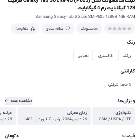
تبلت سامسونگ مدل Galaxy Tab S6 Lite 4G (P625) ظرفیت
128 گیگابایت رم 4 گیگابایت
Samsung Galaxy Tab S6 Lite SM-P625 128GB 4GB RAM
سامسونگ
علاقه‌مندی
مقایسه
رنگ
رزگلد
خاکستری
نعنایی
گارانتی
6 ماهه شرکتی
ویژگی‌ها
مشاهده همه
تکنولوژی
زمان معرفی
عرضه به 
GSM / HSPA / LTE
26 مارس 2024 برابر با 7 فروردین 1403
28 مارس 2024 برابر با 9 فروردین 1403
0
قیمت:
تومان