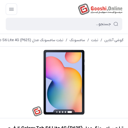
گوشی آنلاین
/
تبلت
/
سامسونگ
/
تبلت سامسونگ مدل Galaxy Tab S6 Lite 4G (P625) ظرفیت 128 گیگابایت رم 4 گیگابایت