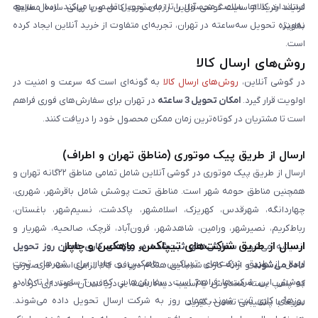
استاندارد کالاها، سلامت محصول را تا زمان تحویل تضمین می‌کند. ارسال سریع،
فرایند خرید از سایت گوشی آنلاین را به‌صورت کامل و با زبانی ساده مطالعه
به‌ویژه تحویل سه‌ساعته در تهران، تجربه‌ای متفاوت از خرید آنلاین ایجاد کرده
نمایند.
است.
روش‌های ارسال کالا
در گوشی آنلاین،
روش‌های ارسال کالا
به گونه‌ای است که سرعت و امنیت در
اولویت قرار گیرد.
امکان تحویل 3 ساعته
در تهران برای سفارش‌های فوری فراهم
است تا مشتریان در کوتاه‌ترین زمان ممکن محصول خود را دریافت کنند.
ارسال از طریق پیک موتوری (مناطق تهران و اطراف)
ارسال از طریق پیک موتوری در گوشی آنلاین شامل تمامی مناطق ۲۲گانه تهران و
همچنین مناطق حومه شهر است. مناطق تحت پوشش شامل باقرشهر، شهرری،
چهاردانگه، شهرقدس، کهریزک، اسلامشهر، پاکدشت، نسیم‌شهر، باغستان،
رباط‌کریم، نصیرشهر، ورامین، شاهدشهر، فرون‌آباد، قرچک، صالحیه، شهریار و
ارسال از طریق شرکت‌های تیپاکس، ماهکس و چاپار
اندیشه می‌شود.
سفارش‌های ثبت‌شده در روزهای کاری همان روز تحویل
ارسال از طریق شرکت‌های تیپاکس، ماهکس و چاپار برای شهرهای تحت
داده می‌شوند
و ارائه کارت شناسایی هنگام دریافت کالا الزامی است. در صورتی
پوشش این شرکت‌ها فراهم است. سفارش‌هایی که بین ساعت ۱۰ تا ۱۵ در
که پلمپ بسته مخدوش یا آسیب دیده باشد، از دریافت آن خودداری کرده و
روزهای کاری ثبت شوند، همان روز به شرکت ارسال تحویل داده می‌شوند.
سریعاً با پشتیبانی تماس بگیرید.