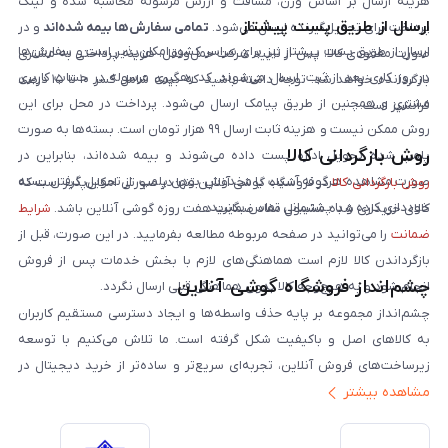
هزینه ارسال بر اساس وزن، مسافت و ارزش مرسوله محاسبه شده و لینک
ارسال از طریق پست پیشتاز
پرداخت برای تحویل‌گیرنده ارسال می‌شود.
تمامی سفارش‌ها بیمه شده‌اند
و در
ارسال از طریق پست پیشتاز نیز برای سراسر کشور امکان‌پذیر است و سفارش‌ها
صورت مفقودی کالا، پس از تایید شرکت حمل‌ونقل، هزینه پرداختی به مشتری
در روز کاری بعد از ثبت، ارسال می‌شوند. کد رهگیری مرسوله در حساب کاربری
بازگردانده خواهد شد. توجه داشته باشید که بیمه شامل کسر ۱۰ تا ۱۵ درصد
مشتری و همچنین از طریق پیامک ارسال می‌شود. پرداخت در محل برای این
فرانشیز است.
روش ممکن نیست و هزینه ثابت ارسال ۹۹ هزار تومان است. بسته‌ها به صورت
روش بازگردانی کالا
پلمپ شده تحویل اداره پست داده می‌شوند و بیمه شده‌اند، بنابراین در
صورت مشاهده هرگونه آسیب یا مخدوش بودن پلمپ، از تحویل گرفتن بسته
روش بازگردانی کالا
در فروشگاه گوشی آنلاین تنها در صورتی امکان‌پذیر است که
خودداری کرده و با پشتیبانی تماس بگیرید.
کالای خریداری شده مشمول مفاد ضمانت هفت روزه گوشی آنلاین باشد.
شرایط
ضمانت
را می‌توانید در صفحه مربوطه مطالعه بفرمایید. در این صورت، قبل از
بازگرداندن کالا لازم است هماهنگی‌های لازم با بخش خدمات پس از فروش
چشم‌انداز فروشگاه گوشی آنلاین
انجام شود و به هیچ‌وجه کالا بدون هماهنگی قبلی ارسال نگردد.
چشم‌انداز مجموعه بر پایه حذف واسطه‌ها و ایجاد دسترسی مستقیم کاربران
به کالاهای اصل و باکیفیت شکل گرفته است. ما تلاش می‌کنیم با توسعه
زیرساخت‌های فروش آنلاین، تجربه‌ای سریع‌تر و ساده‌تر از خرید دیجیتال در
مشاهده بیشتر
ایران ارائه دهیم. تبدیل‌شدن به مرجعی قابل اعتماد برای خرید کالای دیجیتال،
یکی از اهداف اصلی این مجموعه است. تمرکز بر رضایت مشتری، نوآوری در
خدمات و به‌روزرسانی مداوم محصولات، مسیر ما را روشن‌تر می‌کند. ما باور