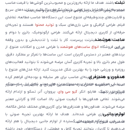
تبلت
داشته باشند. هدف ما ارائه به‌روزترین و محبوب‌ترین گوشی‌ها با قیمت مناسب
مجموعه تبلت‌ها شامل مدل‌هایی با نمایشگرهای باکیفیت، پردازنده‌های سریع
است. با گوشی آنلاین، خرید گوشی موبایل سریع، امن و آسان است.
و قابلیت‌های چندوظیفه‌ای متنوع است. این دستگاه‌ها مناسب مطالعه، تماشای
فیلم، طراحی گرافیکی و حتی بازی‌های سبک و
تولید محتوا
هستند و تجربه‌ای
حرفه‌ای از کاربری دیجیتال ارائه می‌کنند. طراحی ارگونومیک، باتری با دوام و
ساعت هوشمند
قابلیت اتصال به اینترنت پرسرعت، کار با تبلت را لذت‌بخش و بدون وقفه
در این فروشگاه
انواع ساعت‌های هوشمند
با طراحی مدرن و امکانات متنوع، از
می‌کند.
برندهای معتبر در دسترس کاربران است. این ساعت‌ها با تمرکز بر عملکرد دقیق،
طول عمر باتری بالا و تجربه کاربری آسان عرضه می‌شوند تا بتوانید فعالیت‌های
روزمره و ورزشی خود را به بهترین شکل مدیریت کنید. ارائه مدل‌های متنوع با
هدفون و هندزفری
قابلیت‌های متفاوت، گزینه‌ای مناسب برای هر سلیقه و بودجه‌ای فراهم کرده
در بخش هدفون و هندزفری، محصولات برندهای معتبر شامل اپل، سامسونگ،
است. این مجموعه تلاش دارد ساعت‌هایی کاربردی و باکیفیت را در اختیار
شیائومی، ناتینگ، هایلو، انکر،
کیو سی وای
، پرووان، آنر، تسکو و ارلدام ارائه
کاربران قرار دهد.
می‌شوند. تمامی هدفون‌ها با کیفیت صوتی بالا، اصالت کالا و گارانتی معتبر
عرضه می‌شوند. هدفون‌ها و هندزفری‌ها برای کاربری‌های مختلف شامل مکالمه،
لوازم جانبی
موسیقی و بازی طراحی شده‌اند. هدف ما ارائه بهترین تجربه صوتی با
ما در این فروشگاه مجموعه‌ای گسترده از لوازم جانبی دیجیتال را هم ارائه
محصولات متنوع و باکیفیت است.
می‌دهیم تا کاربران بتوانند تجربه کامل و مطمئنی از دستگاه‌های خود داشته