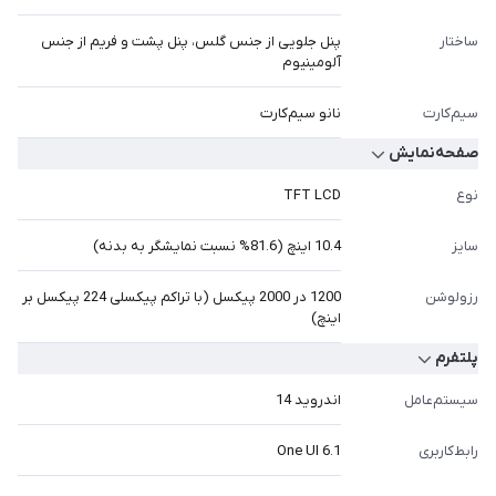
ساختار
پنل جلویی از جنس گلس، پنل پشت و فریم از جنس
آلومینیوم
سیم‎‎‎‎‎‎‎‎‎‎کارت
نانو سیم‎‎‎‎‎‎‎کارت
صفحه‌نمایش
نوع
TFT LCD
سایز
10.4 اینچ (81.6% نسبت نمایشگر به بدنه)
رزولوشن
1200 در 2000 پیکسل (با تراکم پیکسلی 224 پیکسل بر
اینچ)
پلتفرم
سیستم‌عامل
اندروید 14
رابط‎‎‎‎‎‎‎‎‎‎کاربری
One UI 6.1