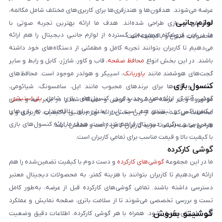
عرضه می‌شوند. هدفون‌ها و هندزفری‌ها برای کاربری‌های مختلف شامل مکالمه،
لوازم جانبی
موسیقی و بازی طراحی شده‌اند. هدف ما ارائه بهترین تجربه صوتی با
ما در این فروشگاه مجموعه‌ای گسترده از لوازم جانبی دیجیتال را هم ارائه
محصولات متنوع و باکیفیت است.
می‌دهیم تا کاربران بتوانند تجربه کامل و مطمئنی از دستگاه‌های خود داشته
باشند. در این بخش انواع
محافظ صفحه
، قاب و کاور، شارژر، کابل و رابط و سایر
گجت‌های هوشمند مانند
پاوربانک
، اسپیکر و هولدر موجود است. محافظ‌های
کنسول بازی
صفحه و قاب‌ها برای برندهای محبوب مانند اپل، سامسونگ، شیائومی،
گوشی آنلاین ارائه‌دهنده جدیدترین کنسول‌های بازی شامل
پلی‌استیشن
،
موتورولا و آنر عرضه می‌شوند و گوشی و دستگاه شما را در برابر خط و خش
ایکس‌باکس و نینتندو هم است. این بخش برای علاقه‌مندان به بازی‌های
محافظت می‌کنند. هدف از این بخش ارائه لوازم جانبی باکیفیت، کاربردی و با
ویدیویی و سرگرمی دیجیتال فراهم شده است. هدف ما ارائه کنسول‌های بازی
طراحی مناسب است تا خرید کاربران کامل، راحت و مطمئن باشد.
با کیفیت بالا و قیمت مناسب برای تمامی کاربران است.
گوشی کارکرده
ما در این مجموعه
گوشی‌های کارکرده
و دست دوم با کیفیت تضمین‌شده را هم
ارائه می‌دهیم تا کاربران بتوانند با هزینه کمتر، به محصولات دیجیتال معتبر
دسترسی داشته باشند. تمامی گوشی‌های کارکرده قبل از عرضه، به‌طور کامل
تست و بررسی تخصصی می‌شوند تا از سلامت باتری، صفحه نمایش و عملکرد
گوشیتو بفروش
فنی اطمینان حاصل شود. همراه با هر گوشی کارکرده، اطلاعات دقیق وضعیت