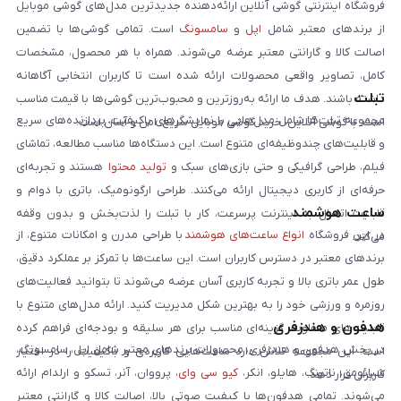
فروشگاه اینترنتی گوشی آنلاین ارائه‌دهنده جدیدترین مدل‌های گوشی موبایل
از برندهای معتبر شامل
اپل
و
سامسونگ
است. تمامی گوشی‌ها با تضمین
اصالت کالا و گارانتی معتبر عرضه می‌شوند. همراه با هر محصول، مشخصات
کامل، تصاویر واقعی محصولات ارائه شده است تا کاربران انتخابی آگاهانه
تبلت
داشته باشند. هدف ما ارائه به‌روزترین و محبوب‌ترین گوشی‌ها با قیمت مناسب
مجموعه تبلت‌ها شامل مدل‌هایی با نمایشگرهای باکیفیت، پردازنده‌های سریع
است. با گوشی آنلاین، خرید گوشی موبایل سریع، امن و آسان است.
و قابلیت‌های چندوظیفه‌ای متنوع است. این دستگاه‌ها مناسب مطالعه، تماشای
فیلم، طراحی گرافیکی و حتی بازی‌های سبک و
تولید محتوا
هستند و تجربه‌ای
حرفه‌ای از کاربری دیجیتال ارائه می‌کنند. طراحی ارگونومیک، باتری با دوام و
ساعت هوشمند
قابلیت اتصال به اینترنت پرسرعت، کار با تبلت را لذت‌بخش و بدون وقفه
در این فروشگاه
انواع ساعت‌های هوشمند
با طراحی مدرن و امکانات متنوع، از
می‌کند.
برندهای معتبر در دسترس کاربران است. این ساعت‌ها با تمرکز بر عملکرد دقیق،
طول عمر باتری بالا و تجربه کاربری آسان عرضه می‌شوند تا بتوانید فعالیت‌های
روزمره و ورزشی خود را به بهترین شکل مدیریت کنید. ارائه مدل‌های متنوع با
هدفون و هندزفری
قابلیت‌های متفاوت، گزینه‌ای مناسب برای هر سلیقه و بودجه‌ای فراهم کرده
در بخش هدفون و هندزفری، محصولات برندهای معتبر شامل اپل، سامسونگ،
است. این مجموعه تلاش دارد ساعت‌هایی کاربردی و باکیفیت را در اختیار
شیائومی، ناتینگ، هایلو، انکر،
کیو سی وای
، پرووان، آنر، تسکو و ارلدام ارائه
کاربران قرار دهد.
می‌شوند. تمامی هدفون‌ها با کیفیت صوتی بالا، اصالت کالا و گارانتی معتبر