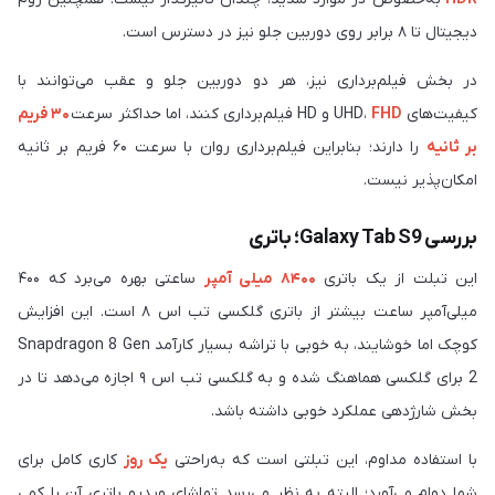
دیجیتال تا ۸ برابر روی دوربین جلو نیز در دسترس است.
در بخش فیلم‌برداری نیز، هر دو دوربین جلو و عقب می‌توانند با
کیفیت‌های UHD،
FHD
و HD فیلم‌برداری کنند، اما حداکثر سرعت
۳۰ فریم
بر ثانیه
را دارند؛ بنابراین فیلم‌برداری روان با سرعت ۶۰ فریم بر ثانیه
امکان‌پذیر نیست.
بررسی Galaxy Tab S9؛ باتری
این تبلت از یک باتری
۸۴۰۰ میلی‌ آمپر
ساعتی بهره می‌برد که ۴۰۰
میلی‌‎آمپر ساعت بیشتر از باتری گلکسی تب اس ۸ است. این افزایش
کوچک اما خوشایند، به‌ خوبی با تراشه بسیار کارآمد Snapdragon 8 Gen
2 برای گلکسی هماهنگ شده و به گلکسی تب اس ۹ اجازه می‌دهد تا در
بخش شارژدهی عملکرد خوبی داشته باشد.
با استفاده مداوم، این تبلتی است که به‌راحتی
یک روز
کاری کامل برای
شما دوام می‌آورد؛ البته به‌ نظر می‌رسد تماشای ویدیو باتری آن را کمی