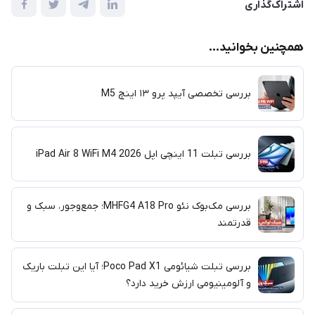
اشتراک‌گذاری
همچنین بخوانید...
بررسی تخصصی آیپد پرو ۱۳ اینچ M5
​​​​بررسی تبلت 11 اینچی اپل iPad Air 8 WiFi M4 2026
بررسی مک‌بوک نئو MHFG4 A18 Pro؛ جمع‌وجور، سبک و
قدرتمند
بررسی تبلت شیائومی Poco Pad X1؛ آیا این تبلت باریک
و آلومینیومی ارزش خرید دارد؟