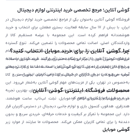
بلاگ
گوشی آنلاین؛ مرجع تخصصی خرید اینترنتی لوازم دیجیتال
فروشگاه گوشی آنلاین به‌عنوان یکی از مراجع تخصصی خرید لوازم دیجیتال در
ایران، با بیش از ۱۷ سال سابقه فعالیت، بستری مطمئن برای انتخاب و خرید
هوشمندانه فراهم کرده است. این مجموعه با عرضه مستقیم کالا از
واردکنندگان اصلی، اصالت تمامی محصولات را تضمین می‌کند. تنوع گسترده
چرا گوشی آنلاین را برای خرید موبایل انتخاب کنید؟
گوشی موبایل، تبلت، لپ‌تاپ و لوازم جانبی باعث شده کاربران بتوانند تمام
نیازهای دیجیتال خود را از یک فروشگاه معتبر تأمین کنند. قیمت‌گذاری منصفانه
فروشگاه گوشی آنلاین با تمرکز بر رضایت مشتری، فرآیند خرید موبایل را ساده،
و شفاف از مهم‌ترین اصول کاری گوشی آنلاین است. هدف ما ایجاد تجربه‌ای
سریع و قابل اعتماد کرده است. تمامی گوشی‌ها با ضمانت اصالت و گارانتی معتبر
آسان، سریع و امن در خرید کالای دیجیتال برای تمامی کاربران ایرانی است.
عرضه می‌شوند تا خیال کاربران از کیفیت کالا راحت باشد. تحویل سریع کالا
به‌خصوص در تهران، یکی از مزیت‌های مهم گوشی آنلاین به‌شمار می‌رود. این
محصولات فروشگاه اینترنتی گوشی آنلاین
مجموعه تلاش می‌کند با ترکیب قیمت مناسب و خدمات حرفه‌ای، بهترین تجربه
خرید موبایل را برای کاربران فراهم کند.
در این فروشگاه گستره‌ای کامل از موبایل، تبلت، لپ‌تاپ، ساعت هوشمند،
هندزفری، هدفون، کنسول بازی و لوازم جانبی دیجیتال در دسترس کاربران قرار
دارد. این مجموعه با تمرکز بر کیفیت و خدمات حرفه‌ای، خریدی سریع و بدون
دغدغه را برای تمامی کاربران ممکن می‌کند. محصولات ما عبارتند از موارد زیر
گوشی موبایل
است: