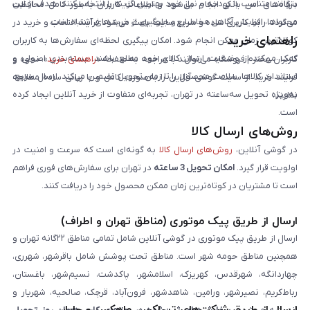
بتوانند متناسب با بودجه و نیاز خود بهترین گزینه را انتخاب کنند. هدف از این
درگاه‌های امن بانکی انجام می‌شود و اطلاعات کاربران به‌طور کامل محافظت
محتواها، افزایش آگاهی مخاطبان و جلوگیری از خریدهای اشتباه است.
می‌گردد. رابط کاربری ساده و سریع سایت باعث می‌شود فرآیند انتخاب و خرید در
راهنمای خرید
کوتاه‌ترین زمان ممکن انجام شود. امکان پیگیری لحظه‌ای سفارش‌ها به کاربران
کمک می‌کند از وضعیت ارسال کالای خود مطلع باشند. بسته‌بندی اصولی و
کاربران محترم فروشگاه می‌توانند با مراجعه به صفحه «
راهنمای خرید
»، نحوه و
استاندارد کالاها، سلامت محصول را تا زمان تحویل تضمین می‌کند. ارسال سریع،
فرایند خرید از سایت گوشی آنلاین را به‌صورت کامل و با زبانی ساده مطالعه
به‌ویژه تحویل سه‌ساعته در تهران، تجربه‌ای متفاوت از خرید آنلاین ایجاد کرده
نمایند.
است.
روش‌های ارسال کالا
در گوشی آنلاین،
روش‌های ارسال کالا
به گونه‌ای است که سرعت و امنیت در
اولویت قرار گیرد.
امکان تحویل 3 ساعته
در تهران برای سفارش‌های فوری فراهم
است تا مشتریان در کوتاه‌ترین زمان ممکن محصول خود را دریافت کنند.
ارسال از طریق پیک موتوری (مناطق تهران و اطراف)
ارسال از طریق پیک موتوری در گوشی آنلاین شامل تمامی مناطق ۲۲گانه تهران و
همچنین مناطق حومه شهر است. مناطق تحت پوشش شامل باقرشهر، شهرری،
چهاردانگه، شهرقدس، کهریزک، اسلامشهر، پاکدشت، نسیم‌شهر، باغستان،
رباط‌کریم، نصیرشهر، ورامین، شاهدشهر، فرون‌آباد، قرچک، صالحیه، شهریار و