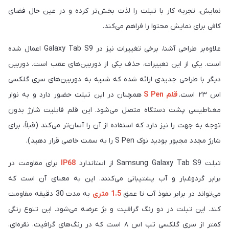
‎نمایش، تجربه کار با تبلت را لذت بخش‌تر کرده و در عین حال فضای
کافی برای نمایش محتوا را فراهم می‌کند.
علاوه‌بر طراحی آشنا، برخی تغییرات نیز در ‏Galaxy Tab S9‎‏ اعمال شده
است. یکی از این تغییرات، حذف یکی از دوربین‌های عقب است. دوربین
دیگر با طراحی جدیدی ارائه شده که شبیه به دوربین‌های سری گلکسی
اس ۲۳ است.
قلم S Pen
هم‎چنان در این تبلت حضور دارد و به نوار
مغناطیسی پشت دستگاه متصل می‌شود. این قلم قابلیت شارژ بدون
توجه به جهت را نیز دارد که استفاده از آن را آسان‌تر می‌کند (قبلاً، برای
شارژ مجدد مجبور ‏بودید نوک ‏S Pen‏ را به سمت خاصی قرار دهید).
تبلت‌ ‏Samsung Galaxy Tab S9‎‏ از استاندارد
IP68
برای مقاومت در
برابر گردوغبار و آب پشتیبانی می‌کنند. این به معنای آن است که
می‌تواند در برابر نفوذ آب تا عمق
1.5 متری
به مدت 30 دقیقه مقاومت
کند. این تبلت در دو رنگ گرافیت و بژ عرضه می‌شود. این تنوع رنگی
کمتر از سری گلکسی تب اس ۸ است که در رنگ‌های گرافیت، نقره‌ای،