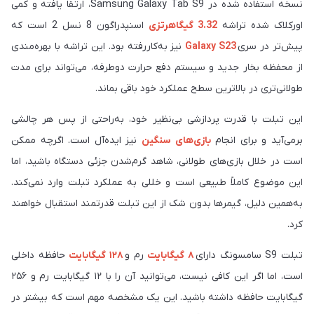
نسخه استفاده شده در ‏Samsung Galaxy Tab S9‎، ارتقا یافته و کمی
اورکلاک شده تراشه
3.32 گیگاهرتزی
اسنپدراگون 8 نسل 2 است که
پیش‌تر در سری
Galaxy S23
نیز به‌کار‌رفته بود. این تراشه با بهره‌مندی
از محفظه بخار جدید و سیستم دفع حرارت دوطرفه، می‌تواند برای مدت
طولانی‌تری در بالاترین سطح عملکرد خود باقی بماند.
این تبلت با قدرت پردازشی بی‌نظیر خود، به‌راحتی از پس هر چالشی
برمی‌آید و برای انجام
بازی‌های سنگین
نیز ایده‌آل است. اگرچه ممکن
است در خلال بازی‌های طولانی، شاهد گرم‌شدن جزئی دستگاه باشید، اما
این موضوع کاملاً طبیعی است و خللی به عملکرد تبلت وارد نمی‌کند.
به‌همین دلیل، گیمرها بدون شک از این تبلت قدرتمند استقبال خواهند
کرد.
تبلت S9 سامسونگ دارای
۸ گیگابایت
رم و
۱۲۸ گیگابایت
حافظه داخلی
است، اما اگر این کافی نیست، می‌توانید آن را با ۱۲ گیگابایت رم و ۲۵۶
گیگابایت حافظه داشته باشید. این یک مشخصه مهم است که بیشتر در