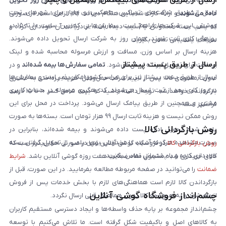
ارسال از طریق شرکت‌های تیپاکس، ماهکس و چاپار
اندیشه می‌شود.
سفارش‌های ثبت‌شده در روزهای کاری همان روز تحویل
ارسال از طریق شرکت‌های تیپاکس، ماهکس و چاپار برای شهرهای تحت
داده می‌شوند
و ارائه کارت شناسایی هنگام دریافت کالا الزامی است. در صورتی
پوشش این شرکت‌ها فراهم است. سفارش‌هایی که بین ساعت ۱۰ تا ۱۵ در
که پلمپ بسته مخدوش یا آسیب دیده باشد، از دریافت آن خودداری کرده و
روزهای کاری ثبت شوند، همان روز به شرکت ارسال تحویل داده می‌شوند.
سریعاً با پشتیبانی تماس بگیرید.
هزینه ارسال بر اساس وزن، مسافت و ارزش مرسوله محاسبه شده و لینک
ارسال از طریق پست پیشتاز
پرداخت برای تحویل‌گیرنده ارسال می‌شود.
تمامی سفارش‌ها بیمه شده‌اند
و در
ارسال از طریق پست پیشتاز نیز برای سراسر کشور امکان‌پذیر است و سفارش‌ها
صورت مفقودی کالا، پس از تایید شرکت حمل‌ونقل، هزینه پرداختی به مشتری
در روز کاری بعد از ثبت، ارسال می‌شوند. کد رهگیری مرسوله در حساب کاربری
بازگردانده خواهد شد. توجه داشته باشید که بیمه شامل کسر ۱۰ تا ۱۵ درصد
مشتری و همچنین از طریق پیامک ارسال می‌شود. پرداخت در محل برای این
فرانشیز است.
روش ممکن نیست و هزینه ثابت ارسال ۹۹ هزار تومان است. بسته‌ها به صورت
روش بازگردانی کالا
پلمپ شده تحویل اداره پست داده می‌شوند و بیمه شده‌اند، بنابراین در
صورت مشاهده هرگونه آسیب یا مخدوش بودن پلمپ، از تحویل گرفتن بسته
روش بازگردانی کالا
در فروشگاه گوشی آنلاین تنها در صورتی امکان‌پذیر است که
خودداری کرده و با پشتیبانی تماس بگیرید.
کالای خریداری شده مشمول مفاد ضمانت هفت روزه گوشی آنلاین باشد.
شرایط
ضمانت
را می‌توانید در صفحه مربوطه مطالعه بفرمایید. در این صورت، قبل از
بازگرداندن کالا لازم است هماهنگی‌های لازم با بخش خدمات پس از فروش
چشم‌انداز فروشگاه گوشی آنلاین
انجام شود و به هیچ‌وجه کالا بدون هماهنگی قبلی ارسال نگردد.
چشم‌انداز مجموعه بر پایه حذف واسطه‌ها و ایجاد دسترسی مستقیم کاربران
به کالاهای اصل و باکیفیت شکل گرفته است. ما تلاش می‌کنیم با توسعه