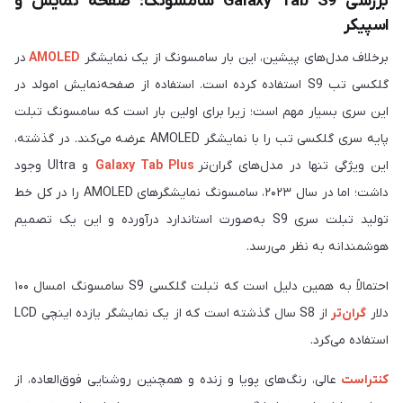
بررسی Galaxy Tab S9‎‏ سامسونگ؛ صفحه نمایش و
اسپیکر
برخلاف مدل‌های پیشین، این بار سامسونگ از یک نمایشگر
AMOLED
در
گلکسی تب S9 استفاده کرده است. استفاده از صفحه‌‎نمایش امولد در
این سری بسیار مهم است؛ زیرا برای اولین بار است که سامسونگ تبلت
پایه سری گلکسی تب را با نمایشگر AMOLED عرضه می‌کند. در گذشته،
این ویژگی تنها در مدل‌های گران‌تر
Galaxy Tab Plus
و Ultra وجود
داشت؛ اما در سال ۲۰۲۳، سامسونگ نمایشگرهای AMOLED را در کل خط
تولید تبلت سری S9 به‌صورت استاندارد درآورده و این یک تصمیم
هوشمندانه به‌ نظر می‌رسد.
احتمالاً به‌ همین دلیل است که تبلت گلکسی ‏S9‎‏ سامسونگ امسال ۱۰۰
دلار
گران‌تر
از S8 سال گذشته است که از یک نمایشگر یازده اینچی LCD
استفاده می‌کرد.
کنتراست
عالی، رنگ‌های پویا و زنده و همچنین روشنایی فوق‌العاده، از