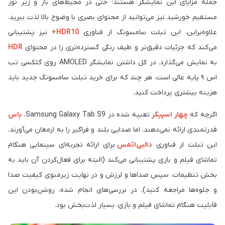
جمله مزایای این نمایشگر هستند؛ حتی در محیط‌های باز و زیر نور
مستقیم خورشید نیز می‌توانید از محتوای بصری با وضوح بالا لذت ببرید.
علاوه‎‌براین، این تبلت سامسونگ از فناوری
HDR10+
نیز پشتیبانی
می‌کند که جزئیات دقیق‌تر و طیف رنگی گسترده‌تری را در محتوای
HDR
به‌ نمایش می‌گذارد. در کل داشتن نمایشگر ‏AMOLED‏ روی گلکسی تب
اس ۹ پایه عالی است، هر چند که برای خرید تبلت سامسونگ جدید باید
هزینه ‏بیشتری پرداخت کنید. ‏
اگرچه که
چهار اسپیکر
تعبیه شده در ‏Samsung Galaxy Tab S9‎‏،
باس
قدرتمندی ارائه نمی‌دهند، اما صدایی بلند و فراگیر را به ‌ارمغان می‌آورند.
این تبلت از فناوری
دالبی‌
اتمس
برای ارائه تجربه‌ای سینمایی هنگام
تماشای فیلم و بازی پشتیبانی می‌کند (البته برای فعال‌کردن آن باید به
بخش تنظیمات، سپس صداها و لرزش و در نهایت زیرمنوی کیفیت صدا
و جلوه‌ها مراجعه کنید). در بررسی‌های انجام شده، روشن‌بودن این
قابلیت هنگام تماشای فیلم و بازی، بسیار لذت‌بخش بود.