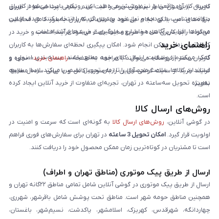
تجربه کاربری واقعی را نیز پوشش می‌دهد. این رویکرد باعث می‌شود کاربران
کاربران با آرامش خاطر سفارش خود را ثبت کنند. تمامی پرداخت‌ها از طریق
بتوانند متناسب با بودجه و نیاز خود بهترین گزینه را انتخاب کنند. هدف از این
درگاه‌های امن بانکی انجام می‌شود و اطلاعات کاربران به‌طور کامل محافظت
محتواها، افزایش آگاهی مخاطبان و جلوگیری از خریدهای اشتباه است.
می‌گردد. رابط کاربری ساده و سریع سایت باعث می‌شود فرآیند انتخاب و خرید در
راهنمای خرید
کوتاه‌ترین زمان ممکن انجام شود. امکان پیگیری لحظه‌ای سفارش‌ها به کاربران
کمک می‌کند از وضعیت ارسال کالای خود مطلع باشند. بسته‌بندی اصولی و
کاربران محترم فروشگاه می‌توانند با مراجعه به صفحه «
راهنمای خرید
»، نحوه و
استاندارد کالاها، سلامت محصول را تا زمان تحویل تضمین می‌کند. ارسال سریع،
فرایند خرید از سایت گوشی آنلاین را به‌صورت کامل و با زبانی ساده مطالعه
به‌ویژه تحویل سه‌ساعته در تهران، تجربه‌ای متفاوت از خرید آنلاین ایجاد کرده
نمایند.
است.
روش‌های ارسال کالا
در گوشی آنلاین،
روش‌های ارسال کالا
به گونه‌ای است که سرعت و امنیت در
اولویت قرار گیرد.
امکان تحویل 3 ساعته
در تهران برای سفارش‌های فوری فراهم
است تا مشتریان در کوتاه‌ترین زمان ممکن محصول خود را دریافت کنند.
ارسال از طریق پیک موتوری (مناطق تهران و اطراف)
ارسال از طریق پیک موتوری در گوشی آنلاین شامل تمامی مناطق ۲۲گانه تهران و
همچنین مناطق حومه شهر است. مناطق تحت پوشش شامل باقرشهر، شهرری،
چهاردانگه، شهرقدس، کهریزک، اسلامشهر، پاکدشت، نسیم‌شهر، باغستان،