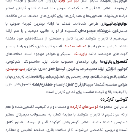
شیائومی، ناتینگ، هایلو، انکر،
کیو سی وای
، پرووان، آنر، تسکو و ارلدام ارائه
کاربران قرار دهد.
می‌شوند. تمامی هدفون‌ها با کیفیت صوتی بالا، اصالت کالا و گارانتی معتبر
عرضه می‌شوند. هدفون‌ها و هندزفری‌ها برای کاربری‌های مختلف شامل مکالمه،
لوازم جانبی
موسیقی و بازی طراحی شده‌اند. هدف ما ارائه بهترین تجربه صوتی با
ما در این فروشگاه مجموعه‌ای گسترده از لوازم جانبی دیجیتال را هم ارائه
محصولات متنوع و باکیفیت است.
می‌دهیم تا کاربران بتوانند تجربه کامل و مطمئنی از دستگاه‌های خود داشته
باشند. در این بخش انواع
محافظ صفحه
، قاب و کاور، شارژر، کابل و رابط و سایر
گجت‌های هوشمند مانند
پاوربانک
، اسپیکر و هولدر موجود است. محافظ‌های
کنسول بازی
صفحه و قاب‌ها برای برندهای محبوب مانند اپل، سامسونگ، شیائومی،
گوشی آنلاین ارائه‌دهنده جدیدترین کنسول‌های بازی شامل
پلی‌استیشن
،
موتورولا و آنر عرضه می‌شوند و گوشی و دستگاه شما را در برابر خط و خش
ایکس‌باکس و نینتندو هم است. این بخش برای علاقه‌مندان به بازی‌های
محافظت می‌کنند. هدف از این بخش ارائه لوازم جانبی باکیفیت، کاربردی و با
ویدیویی و سرگرمی دیجیتال فراهم شده است. هدف ما ارائه کنسول‌های بازی
طراحی مناسب است تا خرید کاربران کامل، راحت و مطمئن باشد.
با کیفیت بالا و قیمت مناسب برای تمامی کاربران است.
گوشی کارکرده
ما در این مجموعه
گوشی‌های کارکرده
و دست دوم با کیفیت تضمین‌شده را هم
ارائه می‌دهیم تا کاربران بتوانند با هزینه کمتر، به محصولات دیجیتال معتبر
دسترسی داشته باشند. تمامی گوشی‌های کارکرده قبل از عرضه، به‌طور کامل
تست و بررسی تخصصی می‌شوند تا از سلامت باتری، صفحه نمایش و عملکرد