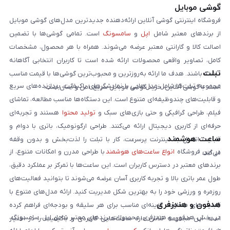
گوشی موبایل
است:
فروشگاه اینترنتی گوشی آنلاین ارائه‌دهنده جدیدترین مدل‌های گوشی موبایل
از برندهای معتبر شامل
اپل
و
سامسونگ
است. تمامی گوشی‌ها با تضمین
اصالت کالا و گارانتی معتبر عرضه می‌شوند. همراه با هر محصول، مشخصات
کامل، تصاویر واقعی محصولات ارائه شده است تا کاربران انتخابی آگاهانه
تبلت
داشته باشند. هدف ما ارائه به‌روزترین و محبوب‌ترین گوشی‌ها با قیمت مناسب
مجموعه تبلت‌ها شامل مدل‌هایی با نمایشگرهای باکیفیت، پردازنده‌های سریع
است. با گوشی آنلاین، خرید گوشی موبایل سریع، امن و آسان است.
و قابلیت‌های چندوظیفه‌ای متنوع است. این دستگاه‌ها مناسب مطالعه، تماشای
فیلم، طراحی گرافیکی و حتی بازی‌های سبک و
تولید محتوا
هستند و تجربه‌ای
حرفه‌ای از کاربری دیجیتال ارائه می‌کنند. طراحی ارگونومیک، باتری با دوام و
ساعت هوشمند
قابلیت اتصال به اینترنت پرسرعت، کار با تبلت را لذت‌بخش و بدون وقفه
در این فروشگاه
انواع ساعت‌های هوشمند
با طراحی مدرن و امکانات متنوع، از
می‌کند.
برندهای معتبر در دسترس کاربران است. این ساعت‌ها با تمرکز بر عملکرد دقیق،
طول عمر باتری بالا و تجربه کاربری آسان عرضه می‌شوند تا بتوانید فعالیت‌های
روزمره و ورزشی خود را به بهترین شکل مدیریت کنید. ارائه مدل‌های متنوع با
هدفون و هندزفری
قابلیت‌های متفاوت، گزینه‌ای مناسب برای هر سلیقه و بودجه‌ای فراهم کرده
در بخش هدفون و هندزفری، محصولات برندهای معتبر شامل اپل، سامسونگ،
است. این مجموعه تلاش دارد ساعت‌هایی کاربردی و باکیفیت را در اختیار