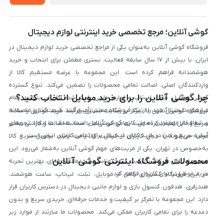
لیست محصولات
پرسش‌های متداول
بلاگ
گوشی آنلاین؛ مرجع تخصصی خرید اینترنتی لوازم دیجیتال
فروشگاه گوشی آنلاین به‌عنوان یکی از مراجع تخصصی خرید لوازم دیجیتال در
ایران، با بیش از ۱۷ سال سابقه فعالیت، بستری مطمئن برای انتخاب و خرید
هوشمندانه فراهم کرده است. این مجموعه با عرضه مستقیم کالا از
واردکنندگان اصلی، اصالت تمامی محصولات را تضمین می‌کند. تنوع گسترده
چرا گوشی آنلاین را برای خرید موبایل انتخاب کنید؟
گوشی موبایل، تبلت، لپ‌تاپ و لوازم جانبی باعث شده کاربران بتوانند تمام
نیازهای دیجیتال خود را از یک فروشگاه معتبر تأمین کنند. قیمت‌گذاری منصفانه
فروشگاه گوشی آنلاین با تمرکز بر رضایت مشتری، فرآیند خرید موبایل را ساده،
و شفاف از مهم‌ترین اصول کاری گوشی آنلاین است. هدف ما ایجاد تجربه‌ای
سریع و قابل اعتماد کرده است. تمامی گوشی‌ها با ضمانت اصالت و گارانتی معتبر
آسان، سریع و امن در خرید کالای دیجیتال برای تمامی کاربران ایرانی است.
عرضه می‌شوند تا خیال کاربران از کیفیت کالا راحت باشد. تحویل سریع کالا
به‌خصوص در تهران، یکی از مزیت‌های مهم گوشی آنلاین به‌شمار می‌رود. این
محصولات فروشگاه اینترنتی گوشی آنلاین
مجموعه تلاش می‌کند با ترکیب قیمت مناسب و خدمات حرفه‌ای، بهترین تجربه
خرید موبایل را برای کاربران فراهم کند.
در این فروشگاه گستره‌ای کامل از موبایل، تبلت، لپ‌تاپ، ساعت هوشمند،
هندزفری، هدفون، کنسول بازی و لوازم جانبی دیجیتال در دسترس کاربران قرار
دارد. این مجموعه با تمرکز بر کیفیت و خدمات حرفه‌ای، خریدی سریع و بدون
دغدغه را برای تمامی کاربران ممکن می‌کند. محصولات ما عبارتند از موارد زیر