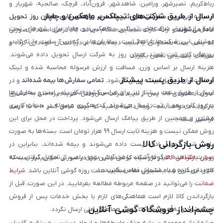
رباط‌کریم، نصیرشهر، ورامین، شاهدشهر، فرون‌آباد، قرچک، صالحیه، شهریار و
ارسال از طریق شرکت‌های تیپاکس، ماهکس و چاپار
اندیشه می‌شود.
سفارش‌های ثبت‌شده در روزهای کاری همان روز تحویل
ارسال از طریق شرکت‌های تیپاکس، ماهکس و چاپار برای شهرهای تحت
داده می‌شوند
و ارائه کارت شناسایی هنگام دریافت کالا الزامی است. در صورتی
پوشش این شرکت‌ها فراهم است. سفارش‌هایی که بین ساعت ۱۰ تا ۱۵ در
که پلمپ بسته مخدوش یا آسیب دیده باشد، از دریافت آن خودداری کرده و
روزهای کاری ثبت شوند، همان روز به شرکت ارسال تحویل داده می‌شوند.
سریعاً با پشتیبانی تماس بگیرید.
هزینه ارسال بر اساس وزن، مسافت و ارزش مرسوله محاسبه شده و لینک
ارسال از طریق پست پیشتاز
پرداخت برای تحویل‌گیرنده ارسال می‌شود.
تمامی سفارش‌ها بیمه شده‌اند
و در
ارسال از طریق پست پیشتاز نیز برای سراسر کشور امکان‌پذیر است و سفارش‌ها
صورت مفقودی کالا، پس از تایید شرکت حمل‌ونقل، هزینه پرداختی به مشتری
در روز کاری بعد از ثبت، ارسال می‌شوند. کد رهگیری مرسوله در حساب کاربری
بازگردانده خواهد شد. توجه داشته باشید که بیمه شامل کسر ۱۰ تا ۱۵ درصد
مشتری و همچنین از طریق پیامک ارسال می‌شود. پرداخت در محل برای این
فرانشیز است.
روش ممکن نیست و هزینه ثابت ارسال ۹۹ هزار تومان است. بسته‌ها به صورت
روش بازگردانی کالا
پلمپ شده تحویل اداره پست داده می‌شوند و بیمه شده‌اند، بنابراین در
صورت مشاهده هرگونه آسیب یا مخدوش بودن پلمپ، از تحویل گرفتن بسته
روش بازگردانی کالا
در فروشگاه گوشی آنلاین تنها در صورتی امکان‌پذیر است که
خودداری کرده و با پشتیبانی تماس بگیرید.
کالای خریداری شده مشمول مفاد ضمانت هفت روزه گوشی آنلاین باشد.
شرایط
ضمانت
را می‌توانید در صفحه مربوطه مطالعه بفرمایید. در این صورت، قبل از
بازگرداندن کالا لازم است هماهنگی‌های لازم با بخش خدمات پس از فروش
چشم‌انداز فروشگاه گوشی آنلاین
انجام شود و به هیچ‌وجه کالا بدون هماهنگی قبلی ارسال نگردد.
چشم‌انداز مجموعه بر پایه حذف واسطه‌ها و ایجاد دسترسی مستقیم کاربران