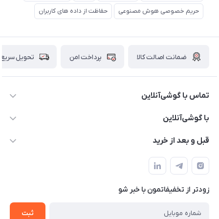
حریم خصوصی هوش مصنوعی
حفاظت از داده های کاربران
ضمانت اصالت کالا
پرداخت امن
تحویل سریع
تماس با گوشی‌آنلاین
۰۲۱91001221
با گوشی‌آنلاین
info@gooshi.online
درباره ما
قبل و بعد از خرید
تهران، خیابان جمهوری، پاساژعلاءالدین، طبقه پنجم، واحد 564
تماس با ما
نحوه خرید از گوشی آنلاین
حساب کاربری
شرایط ضمانت هفت روزه
حریم خصوصی
زودتر از تخفیفاتمون با خبر شو
روش ارسال کالا در گوشی آنلاین
خرید سازمانی
روش بازگردانی کالا
ثبت