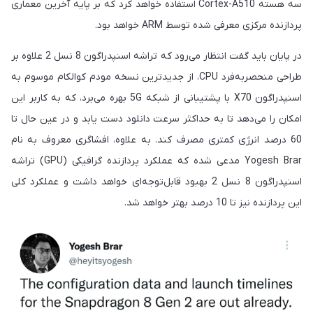
سه هسته Cortex-A510 استفاده خواهد کرد که بر پایه آخرین معماری
پردازنده مرکزی معرفی شده توسط ARM خواهد بود.
در پایان باید گفت انتظار می‌رود که تراشه اسنپدراگون 8 نسل 2 علاوه بر
طراحی منحصربه‌فرد CPU، از جدیدترین نسخه مودم کوالکام موسوم به
اسنپدراگون X70 با پشتیبانی از شبکه 5G بهره می‌برد، که به کاربر این
امکان را می‌دهد تا به حداکثر سرعت دانلود دست یابد و در عین حال تا
60 درصد انرژی کمتری مصرف کند. به علاوه، افشاگری معروف به نام
Yogesh Brar مدعی شده که عملکرد پردازنده گرافیکی (GPU) تراشه
اسنپدراگون 8 نسل 2 بهبود قابل‌توجه‌ای خواهد داشت و عملکرد کلی
این پردازنده نیز تا 10 درصد بهتر خواهد شد.