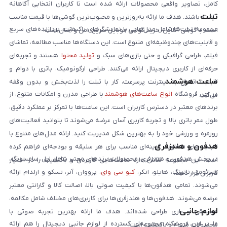
کامل، تصاویر واقعی محصولات ارائه شده است تا کاربران انتخابی آگاهانه
تبلت
داشته باشند. هدف ما ارائه به‌روزترین و محبوب‌ترین گوشی‌ها با قیمت مناسب
مجموعه تبلت‌ها شامل مدل‌هایی با نمایشگرهای باکیفیت، پردازنده‌های سریع
است. با گوشی آنلاین، خرید گوشی موبایل سریع، امن و آسان است.
و قابلیت‌های چندوظیفه‌ای متنوع است. این دستگاه‌ها مناسب مطالعه، تماشای
فیلم، طراحی گرافیکی و حتی بازی‌های سبک و
تولید محتوا
هستند و تجربه‌ای
حرفه‌ای از کاربری دیجیتال ارائه می‌کنند. طراحی ارگونومیک، باتری با دوام و
ساعت هوشمند
قابلیت اتصال به اینترنت پرسرعت، کار با تبلت را لذت‌بخش و بدون وقفه
در این فروشگاه
انواع ساعت‌های هوشمند
با طراحی مدرن و امکانات متنوع، از
می‌کند.
برندهای معتبر در دسترس کاربران است. این ساعت‌ها با تمرکز بر عملکرد دقیق،
طول عمر باتری بالا و تجربه کاربری آسان عرضه می‌شوند تا بتوانید فعالیت‌های
روزمره و ورزشی خود را به بهترین شکل مدیریت کنید. ارائه مدل‌های متنوع با
هدفون و هندزفری
قابلیت‌های متفاوت، گزینه‌ای مناسب برای هر سلیقه و بودجه‌ای فراهم کرده
در بخش هدفون و هندزفری، محصولات برندهای معتبر شامل اپل، سامسونگ،
است. این مجموعه تلاش دارد ساعت‌هایی کاربردی و باکیفیت را در اختیار
شیائومی، ناتینگ، هایلو، انکر،
کیو سی وای
، پرووان، آنر، تسکو و ارلدام ارائه
کاربران قرار دهد.
می‌شوند. تمامی هدفون‌ها با کیفیت صوتی بالا، اصالت کالا و گارانتی معتبر
عرضه می‌شوند. هدفون‌ها و هندزفری‌ها برای کاربری‌های مختلف شامل مکالمه،
لوازم جانبی
موسیقی و بازی طراحی شده‌اند. هدف ما ارائه بهترین تجربه صوتی با
ما در این فروشگاه مجموعه‌ای گسترده از لوازم جانبی دیجیتال را هم ارائه
محصولات متنوع و باکیفیت است.