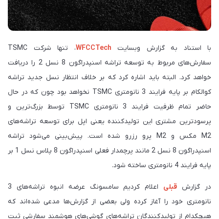
با استناد به گزارش وبسایت
WFCCTech
، تنها شرکت TSMC
سفارش‌های مربوط به توسعه تراشه اسنپدراگون 8 نسل 2 را دریافت
خواهد کرد. البته باید اشاره کرد که بر خلاف انتظار نسل جدید تراشه
کوالکام بر پایه فرایند 3 نانومتری TSMC نخواهد بود چون که در حال
حاضر تمام ظرفیت فرایند 3 نانومتری TSMC توسط بزرگ‌ترین و
پرسودترین مشتری این تولیدکننده یعنی اپل برای توسعه تراشه‌های
M2 مکس و M2 پرو رزرو شده است. پیش‌بینی می‌شود تراشه
اسنپدراگون 8 نسل 2 مانند پرچمدار فعلی اسنپدراگون 8 پلاس نسل 1 بر
پایه فرایند 4 نانومتری ساخته شود.
در گزارش
قبلی
اعلام کردیم سامسونگ عرضه انبوه تراشه‌های 3
نانومتری خود را آغاز کرده ولی بعضی از گزارش‌ها مدعی شده‌اند که
هیچکدام از تولید‌کنندگان تراشه‌های گوشی‌های هوشمند سفارشی ثبت