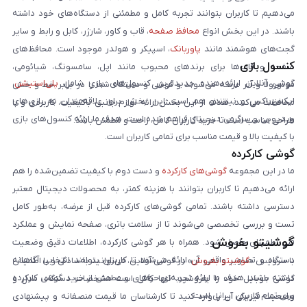
می‌دهیم تا کاربران بتوانند تجربه کامل و مطمئنی از دستگاه‌های خود داشته
باشند. در این بخش انواع
محافظ صفحه
، قاب و کاور، شارژر، کابل و رابط و سایر
گجت‌های هوشمند مانند
پاوربانک
، اسپیکر و هولدر موجود است. محافظ‌های
کنسول بازی
صفحه و قاب‌ها برای برندهای محبوب مانند اپل، سامسونگ، شیائومی،
گوشی آنلاین ارائه‌دهنده جدیدترین کنسول‌های بازی شامل
پلی‌استیشن
،
موتورولا و آنر عرضه می‌شوند و گوشی و دستگاه شما را در برابر خط و خش
ایکس‌باکس و نینتندو هم است. این بخش برای علاقه‌مندان به بازی‌های
محافظت می‌کنند. هدف از این بخش ارائه لوازم جانبی باکیفیت، کاربردی و با
ویدیویی و سرگرمی دیجیتال فراهم شده است. هدف ما ارائه کنسول‌های بازی
طراحی مناسب است تا خرید کاربران کامل، راحت و مطمئن باشد.
با کیفیت بالا و قیمت مناسب برای تمامی کاربران است.
گوشی کارکرده
ما در این مجموعه
گوشی‌های کارکرده
و دست دوم با کیفیت تضمین‌شده را هم
ارائه می‌دهیم تا کاربران بتوانند با هزینه کمتر، به محصولات دیجیتال معتبر
دسترسی داشته باشند. تمامی گوشی‌های کارکرده قبل از عرضه، به‌طور کامل
تست و بررسی تخصصی می‌شوند تا از سلامت باتری، صفحه نمایش و عملکرد
گوشیتو بفروش
فنی اطمینان حاصل شود. همراه با هر گوشی کارکرده، اطلاعات دقیق وضعیت
دستگاه و تصاویر واقعی آن ارائه می‌شود تا کاربران بتوانند انتخابی آگاهانه
با سرویس «
گوشیتو بفروش
» در گوشی آنلاین، می‌توانید به‌سادگی و با اطمینان
داشته باشند. هدف ما ارائه تجربه‌ای حرفه‌ای و مطمئن از خرید گوشی کارکرده
گوشی موبایل خود را بفروشید. تنها کافی است مشخصات دستگاه، مدل و
برای تمام کاربران ایرانی است.
وضعیت فیزیکی آن را وارد کنید تا کارشناسان ما قیمت منصفانه و پیشنهادی