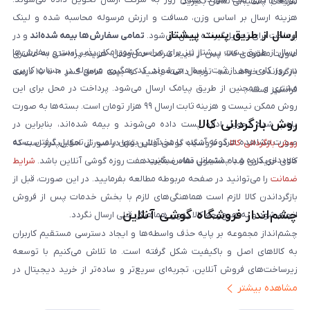
سریعاً با پشتیبانی تماس بگیرید.
هزینه ارسال بر اساس وزن، مسافت و ارزش مرسوله محاسبه شده و لینک
ارسال از طریق پست پیشتاز
پرداخت برای تحویل‌گیرنده ارسال می‌شود.
تمامی سفارش‌ها بیمه شده‌اند
و در
ارسال از طریق پست پیشتاز نیز برای سراسر کشور امکان‌پذیر است و سفارش‌ها
صورت مفقودی کالا، پس از تایید شرکت حمل‌ونقل، هزینه پرداختی به مشتری
در روز کاری بعد از ثبت، ارسال می‌شوند. کد رهگیری مرسوله در حساب کاربری
بازگردانده خواهد شد. توجه داشته باشید که بیمه شامل کسر ۱۰ تا ۱۵ درصد
مشتری و همچنین از طریق پیامک ارسال می‌شود. پرداخت در محل برای این
فرانشیز است.
روش ممکن نیست و هزینه ثابت ارسال ۹۹ هزار تومان است. بسته‌ها به صورت
روش بازگردانی کالا
پلمپ شده تحویل اداره پست داده می‌شوند و بیمه شده‌اند، بنابراین در
صورت مشاهده هرگونه آسیب یا مخدوش بودن پلمپ، از تحویل گرفتن بسته
روش بازگردانی کالا
در فروشگاه گوشی آنلاین تنها در صورتی امکان‌پذیر است که
خودداری کرده و با پشتیبانی تماس بگیرید.
کالای خریداری شده مشمول مفاد ضمانت هفت روزه گوشی آنلاین باشد.
شرایط
ضمانت
را می‌توانید در صفحه مربوطه مطالعه بفرمایید. در این صورت، قبل از
بازگرداندن کالا لازم است هماهنگی‌های لازم با بخش خدمات پس از فروش
چشم‌انداز فروشگاه گوشی آنلاین
انجام شود و به هیچ‌وجه کالا بدون هماهنگی قبلی ارسال نگردد.
چشم‌انداز مجموعه بر پایه حذف واسطه‌ها و ایجاد دسترسی مستقیم کاربران
به کالاهای اصل و باکیفیت شکل گرفته است. ما تلاش می‌کنیم با توسعه
زیرساخت‌های فروش آنلاین، تجربه‌ای سریع‌تر و ساده‌تر از خرید دیجیتال در
مشاهده بیشتر
ایران ارائه دهیم. تبدیل‌شدن به مرجعی قابل اعتماد برای خرید کالای دیجیتال،
یکی از اهداف اصلی این مجموعه است. تمرکز بر رضایت مشتری، نوآوری در