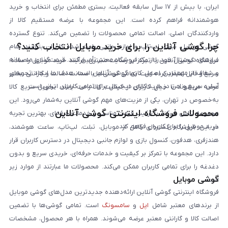
ایران، با بیش از ۱۷ سال سابقه فعالیت، بستری مطمئن برای انتخاب و خرید
هوشمندانه فراهم کرده است. این مجموعه با عرضه مستقیم کالا از
واردکنندگان اصلی، اصالت تمامی محصولات را تضمین می‌کند. تنوع گسترده
چرا گوشی آنلاین را برای خرید موبایل انتخاب کنید؟
گوشی موبایل، تبلت، لپ‌تاپ و لوازم جانبی باعث شده کاربران بتوانند تمام
نیازهای دیجیتال خود را از یک فروشگاه معتبر تأمین کنند. قیمت‌گذاری منصفانه
فروشگاه گوشی آنلاین با تمرکز بر رضایت مشتری، فرآیند خرید موبایل را ساده،
و شفاف از مهم‌ترین اصول کاری گوشی آنلاین است. هدف ما ایجاد تجربه‌ای
سریع و قابل اعتماد کرده است. تمامی گوشی‌ها با ضمانت اصالت و گارانتی معتبر
آسان، سریع و امن در خرید کالای دیجیتال برای تمامی کاربران ایرانی است.
عرضه می‌شوند تا خیال کاربران از کیفیت کالا راحت باشد. تحویل سریع کالا
به‌خصوص در تهران، یکی از مزیت‌های مهم گوشی آنلاین به‌شمار می‌رود. این
محصولات فروشگاه اینترنتی گوشی آنلاین
مجموعه تلاش می‌کند با ترکیب قیمت مناسب و خدمات حرفه‌ای، بهترین تجربه
خرید موبایل را برای کاربران فراهم کند.
در این فروشگاه گستره‌ای کامل از موبایل، تبلت، لپ‌تاپ، ساعت هوشمند،
هندزفری، هدفون، کنسول بازی و لوازم جانبی دیجیتال در دسترس کاربران قرار
دارد. این مجموعه با تمرکز بر کیفیت و خدمات حرفه‌ای، خریدی سریع و بدون
دغدغه را برای تمامی کاربران ممکن می‌کند. محصولات ما عبارتند از موارد زیر
گوشی موبایل
است:
فروشگاه اینترنتی گوشی آنلاین ارائه‌دهنده جدیدترین مدل‌های گوشی موبایل
از برندهای معتبر شامل
اپل
و
سامسونگ
است. تمامی گوشی‌ها با تضمین
اصالت کالا و گارانتی معتبر عرضه می‌شوند. همراه با هر محصول، مشخصات