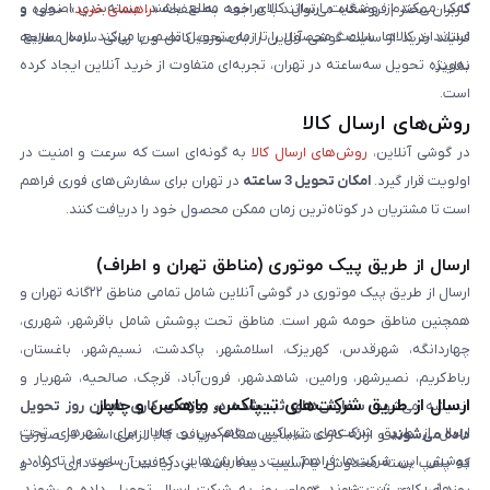
کمک می‌کند از وضعیت ارسال کالای خود مطلع باشند. بسته‌بندی اصولی و
کاربران محترم فروشگاه می‌توانند با مراجعه به صفحه «
راهنمای خرید
»، نحوه و
استاندارد کالاها، سلامت محصول را تا زمان تحویل تضمین می‌کند. ارسال سریع،
فرایند خرید از سایت گوشی آنلاین را به‌صورت کامل و با زبانی ساده مطالعه
به‌ویژه تحویل سه‌ساعته در تهران، تجربه‌ای متفاوت از خرید آنلاین ایجاد کرده
نمایند.
است.
روش‌های ارسال کالا
در گوشی آنلاین،
روش‌های ارسال کالا
به گونه‌ای است که سرعت و امنیت در
اولویت قرار گیرد.
امکان تحویل 3 ساعته
در تهران برای سفارش‌های فوری فراهم
است تا مشتریان در کوتاه‌ترین زمان ممکن محصول خود را دریافت کنند.
ارسال از طریق پیک موتوری (مناطق تهران و اطراف)
ارسال از طریق پیک موتوری در گوشی آنلاین شامل تمامی مناطق ۲۲گانه تهران و
همچنین مناطق حومه شهر است. مناطق تحت پوشش شامل باقرشهر، شهرری،
چهاردانگه، شهرقدس، کهریزک، اسلامشهر، پاکدشت، نسیم‌شهر، باغستان،
رباط‌کریم، نصیرشهر، ورامین، شاهدشهر، فرون‌آباد، قرچک، صالحیه، شهریار و
ارسال از طریق شرکت‌های تیپاکس، ماهکس و چاپار
اندیشه می‌شود.
سفارش‌های ثبت‌شده در روزهای کاری همان روز تحویل
ارسال از طریق شرکت‌های تیپاکس، ماهکس و چاپار برای شهرهای تحت
داده می‌شوند
و ارائه کارت شناسایی هنگام دریافت کالا الزامی است. در صورتی
پوشش این شرکت‌ها فراهم است. سفارش‌هایی که بین ساعت ۱۰ تا ۱۵ در
که پلمپ بسته مخدوش یا آسیب دیده باشد، از دریافت آن خودداری کرده و
روزهای کاری ثبت شوند، همان روز به شرکت ارسال تحویل داده می‌شوند.