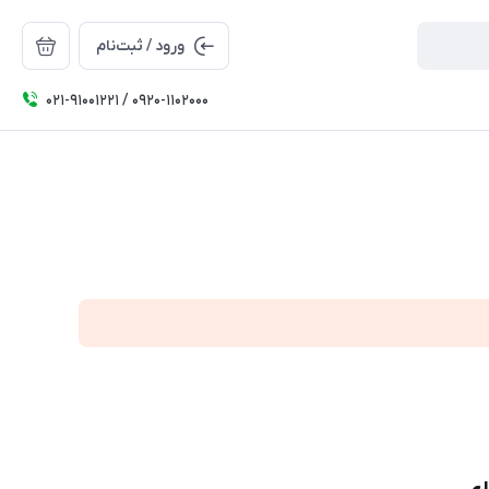
ورود / ثبت‌نام
۰۲۱-91001221 / 0920-1102000