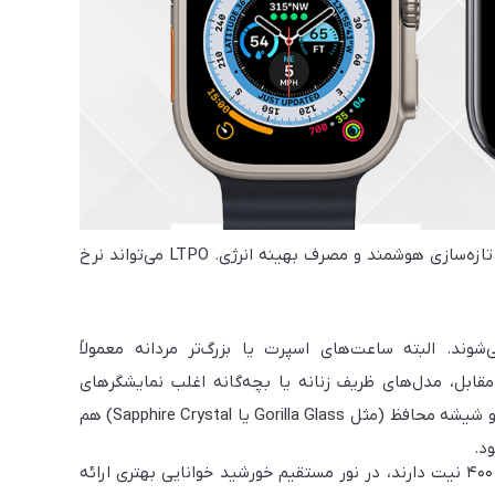
: اختصاصی اپل، با وضوح و کیفیت تصویر فوق‌العاده، نرخ تازه‌سازی هوشمند و مصرف بهینه انرژی. LTPO می‌تواند نرخ
 نمایشگرهایی در ابعاد ۱.۲ تا ۱.۹ اینچ عرضه می‌شوند. البته ساعت‌های اسپرت یا بزرگ‌تر مردانه معمولاً
مقابل، مدل‌های ظریف زنانه یا بچه‌گانه اغلب نمایشگرهای
کوچک‌تر و طراحی مینیمال‌تری دارند. نمایشگر خمیده (Curved)، طراحی بدون حاشیه و شیشه‌ محافظ (مثل Gorilla Glass یا Sapphire Crystal) هم
د.
نکته مهم دیگر، حداکثر روشنایی صفحه‌نمایش است. ساعت‌هایی که روشنایی بالای ۴۰۰ نیت دارند، در نور مستقیم خورشید خوانایی بهتری ارائه