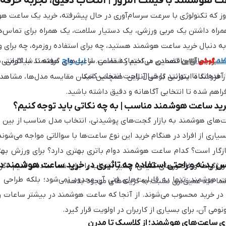
 هوشمند با قیمت امروز | انتخاب دقیق، تجربه حرفه‌
روز که تکنولوژی با سرعت سرسام‌آوری در حال پیشرفته، خرید یک ساعت ه
مراه داشتن یک مربی ورزشی، یک دستیار سلامت، یک همراه برای تماس‌ها
به دنبال خرید ساعت هوشمند هستید، چه برای استفاده روزمره، چه برای ور
گوشی
آنلاین
اه
عتبر جهانی و اقتصادی در اختیار شماست. از
اپل واچ
تضمین می‌کنیم که تمامی ساعت‌های هوشمند با گارانتی ا
آمده‌اند تا بتوانید با خیال راحت انتخاب کنید.
از فروشگاه اینترنتی گوشی آنلاین. همچنین امکان مقایسه مدل‌ها، مشاهد
اهم شده تا انتخابی آگاهانه و دقیق داشته باشید.
ید ساعت هوشمند مناسب | به چه نکاتی باید توجه کنیم؟
ت‌های هوشمند به بازار گجت‌های پوشیدنی، انتخاب مدل مناسب از بین صد
اری از افراد در هنگام خرید این نوع ساعت‌ها با سوالاتی مواجه می‌شون
گار است؟ کدام ساعت هوشمند دوام باتری بهتری دارد؟ برای ورزش بهتر 
 بدنه و راحتی استفاده چه تاثیری در خرید ساعت هوشمند دا
یژگی‌ها و فاکتورهای کلیدی، مسیر انتخاب را برای شما ساده‌تر کنیم. ا
 هوشمند، تنها به قابلیت‌های فنی آن محدود نمی‌شود؛ بلکه طراحی ظ
شما دید عمیق‌تری نسبت به گزینه‌های موجود بدهد.
 در خرید محسوب می‌شوند. از آنجا که ساعت هوشمند در بیشتر ساعات ر
ومی آن، برای بسیاری از کاربران در اولویت قرار گیرد.
ی ساعت‌های هوشمند؛ از کلاسیک تا مدرن