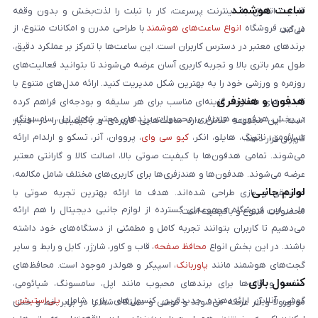
ساعت هوشمند
قابلیت اتصال به اینترنت پرسرعت، کار با تبلت را لذت‌بخش و بدون وقفه
در این فروشگاه
انواع ساعت‌های هوشمند
با طراحی مدرن و امکانات متنوع، از
می‌کند.
برندهای معتبر در دسترس کاربران است. این ساعت‌ها با تمرکز بر عملکرد دقیق،
طول عمر باتری بالا و تجربه کاربری آسان عرضه می‌شوند تا بتوانید فعالیت‌های
روزمره و ورزشی خود را به بهترین شکل مدیریت کنید. ارائه مدل‌های متنوع با
هدفون و هندزفری
قابلیت‌های متفاوت، گزینه‌ای مناسب برای هر سلیقه و بودجه‌ای فراهم کرده
در بخش هدفون و هندزفری، محصولات برندهای معتبر شامل اپل، سامسونگ،
است. این مجموعه تلاش دارد ساعت‌هایی کاربردی و باکیفیت را در اختیار
شیائومی، ناتینگ، هایلو، انکر،
کیو سی وای
، پرووان، آنر، تسکو و ارلدام ارائه
کاربران قرار دهد.
می‌شوند. تمامی هدفون‌ها با کیفیت صوتی بالا، اصالت کالا و گارانتی معتبر
عرضه می‌شوند. هدفون‌ها و هندزفری‌ها برای کاربری‌های مختلف شامل مکالمه،
لوازم جانبی
موسیقی و بازی طراحی شده‌اند. هدف ما ارائه بهترین تجربه صوتی با
ما در این فروشگاه مجموعه‌ای گسترده از لوازم جانبی دیجیتال را هم ارائه
محصولات متنوع و باکیفیت است.
می‌دهیم تا کاربران بتوانند تجربه کامل و مطمئنی از دستگاه‌های خود داشته
باشند. در این بخش انواع
محافظ صفحه
، قاب و کاور، شارژر، کابل و رابط و سایر
گجت‌های هوشمند مانند
پاوربانک
، اسپیکر و هولدر موجود است. محافظ‌های
کنسول بازی
صفحه و قاب‌ها برای برندهای محبوب مانند اپل، سامسونگ، شیائومی،
گوشی آنلاین ارائه‌دهنده جدیدترین کنسول‌های بازی شامل
پلی‌استیشن
،
موتورولا و آنر عرضه می‌شوند و گوشی و دستگاه شما را در برابر خط و خش