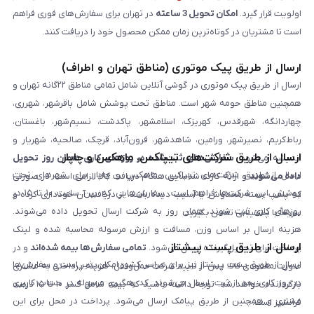
اولویت قرار گیرد.
امکان تحویل 3 ساعته
در تهران برای سفارش‌های فوری فراهم
است تا مشتریان در کوتاه‌ترین زمان ممکن محصول خود را دریافت کنند.
ارسال از طریق پیک موتوری (مناطق تهران و اطراف)
ارسال از طریق پیک موتوری در گوشی آنلاین شامل تمامی مناطق ۲۲گانه تهران و
همچنین مناطق حومه شهر است. مناطق تحت پوشش شامل باقرشهر، شهرری،
چهاردانگه، شهرقدس، کهریزک، اسلامشهر، پاکدشت، نسیم‌شهر، باغستان،
رباط‌کریم، نصیرشهر، ورامین، شاهدشهر، فرون‌آباد، قرچک، صالحیه، شهریار و
ارسال از طریق شرکت‌های تیپاکس، ماهکس و چاپار
اندیشه می‌شود.
سفارش‌های ثبت‌شده در روزهای کاری همان روز تحویل
ارسال از طریق شرکت‌های تیپاکس، ماهکس و چاپار برای شهرهای تحت
داده می‌شوند
و ارائه کارت شناسایی هنگام دریافت کالا الزامی است. در صورتی
پوشش این شرکت‌ها فراهم است. سفارش‌هایی که بین ساعت ۱۰ تا ۱۵ در
که پلمپ بسته مخدوش یا آسیب دیده باشد، از دریافت آن خودداری کرده و
روزهای کاری ثبت شوند، همان روز به شرکت ارسال تحویل داده می‌شوند.
سریعاً با پشتیبانی تماس بگیرید.
هزینه ارسال بر اساس وزن، مسافت و ارزش مرسوله محاسبه شده و لینک
ارسال از طریق پست پیشتاز
پرداخت برای تحویل‌گیرنده ارسال می‌شود.
تمامی سفارش‌ها بیمه شده‌اند
و در
ارسال از طریق پست پیشتاز نیز برای سراسر کشور امکان‌پذیر است و سفارش‌ها
صورت مفقودی کالا، پس از تایید شرکت حمل‌ونقل، هزینه پرداختی به مشتری
در روز کاری بعد از ثبت، ارسال می‌شوند. کد رهگیری مرسوله در حساب کاربری
بازگردانده خواهد شد. توجه داشته باشید که بیمه شامل کسر ۱۰ تا ۱۵ درصد
مشتری و همچنین از طریق پیامک ارسال می‌شود. پرداخت در محل برای این
فرانشیز است.