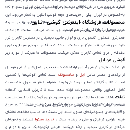
آسان، سریع و امن در خرید کالای دیجیتال برای تمامی کاربران ایرانی است.
عرضه می‌شوند تا خیال کاربران از کیفیت کالا راحت باشد. تحویل سریع کالا
به‌خصوص در تهران، یکی از مزیت‌های مهم گوشی آنلاین به‌شمار می‌رود. این
محصولات فروشگاه اینترنتی گوشی آنلاین
مجموعه تلاش می‌کند با ترکیب قیمت مناسب و خدمات حرفه‌ای، بهترین تجربه
خرید موبایل را برای کاربران فراهم کند.
در این فروشگاه گستره‌ای کامل از موبایل، تبلت، لپ‌تاپ، ساعت هوشمند،
هندزفری، هدفون، کنسول بازی و لوازم جانبی دیجیتال در دسترس کاربران قرار
دارد. این مجموعه با تمرکز بر کیفیت و خدمات حرفه‌ای، خریدی سریع و بدون
دغدغه را برای تمامی کاربران ممکن می‌کند. محصولات ما عبارتند از موارد زیر
گوشی موبایل
است:
فروشگاه اینترنتی گوشی آنلاین ارائه‌دهنده جدیدترین مدل‌های گوشی موبایل
از برندهای معتبر شامل
اپل
و
سامسونگ
است. تمامی گوشی‌ها با تضمین
اصالت کالا و گارانتی معتبر عرضه می‌شوند. همراه با هر محصول، مشخصات
کامل، تصاویر واقعی محصولات ارائه شده است تا کاربران انتخابی آگاهانه
تبلت
داشته باشند. هدف ما ارائه به‌روزترین و محبوب‌ترین گوشی‌ها با قیمت مناسب
مجموعه تبلت‌ها شامل مدل‌هایی با نمایشگرهای باکیفیت، پردازنده‌های سریع
است. با گوشی آنلاین، خرید گوشی موبایل سریع، امن و آسان است.
و قابلیت‌های چندوظیفه‌ای متنوع است. این دستگاه‌ها مناسب مطالعه، تماشای
فیلم، طراحی گرافیکی و حتی بازی‌های سبک و
تولید محتوا
هستند و تجربه‌ای
حرفه‌ای از کاربری دیجیتال ارائه می‌کنند. طراحی ارگونومیک، باتری با دوام و