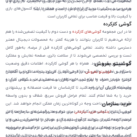
ایکس‌باکس و نینتندو هم است. این بخش برای علاقه‌مندان به بازی‌های
محافظت می‌کنند. هدف از این بخش ارائه لوازم جانبی باکیفیت، کاربردی و با
ویدیویی و سرگرمی دیجیتال فراهم شده است. هدف ما ارائه کنسول‌های بازی
طراحی مناسب است تا خرید کاربران کامل، راحت و مطمئن باشد.
با کیفیت بالا و قیمت مناسب برای تمامی کاربران است.
گوشی کارکرده
ما در این مجموعه
گوشی‌های کارکرده
و دست دوم با کیفیت تضمین‌شده را هم
ارائه می‌دهیم تا کاربران بتوانند با هزینه کمتر، به محصولات دیجیتال معتبر
دسترسی داشته باشند. تمامی گوشی‌های کارکرده قبل از عرضه، به‌طور کامل
تست و بررسی تخصصی می‌شوند تا از سلامت باتری، صفحه نمایش و عملکرد
گوشیتو بفروش
فنی اطمینان حاصل شود. همراه با هر گوشی کارکرده، اطلاعات دقیق وضعیت
دستگاه و تصاویر واقعی آن ارائه می‌شود تا کاربران بتوانند انتخابی آگاهانه
با سرویس «
گوشیتو بفروش
» در گوشی آنلاین، می‌توانید به‌سادگی و با اطمینان
داشته باشند. هدف ما ارائه تجربه‌ای حرفه‌ای و مطمئن از خرید گوشی کارکرده
گوشی موبایل خود را بفروشید. تنها کافی است مشخصات دستگاه، مدل و
برای تمام کاربران ایرانی است.
وضعیت فیزیکی آن را وارد کنید تا کارشناسان ما قیمت منصفانه و پیشنهادی
خرید را به شما اعلام کنند. تمام مراحل فروش سریع، شفاف و بدون واسطه
خرید سازمان
انجام می‌شود و پرداخت وجه در کوتاه‌ترین زمان ممکن انجام خواهد شد. این
سرویس شامل گوشی‌های کارکرده، دست دوم و حتی گوشی‌های با سلامت کامل
گوشی آنلاین
خدمات خرید سازمانی
برای شرکت‌ها، مؤسسات و سازمان‌ها را نیز
است تا همه کاربران بتوانند از آن استفاده کنند. هدف ما فراهم کردن تجربه‌ای
فراهم کرده است تا بتوانند کالاهای دیجیتال و موبایل را به صورت رسمی و با
امن، راحت و مطمئن برای فروش گوشی‌های کاربران است. با «گوشیتو بفروش»،
شرایط ویژه تهیه کنند. برای ثبت درخواست خرید سازمانی لازم است فرم مربوطه
گوشی قدیمی شما به بهترین قیمت خریداری و در چرخه دیجیتال بازگردانده
را در صفحه خرید سازمانی به‌طور کامل و دقیق تکمیل نمایید تا تیم ما بتواند