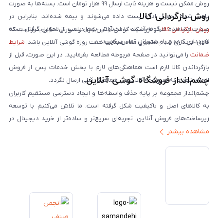
روش ممکن نیست و هزینه ثابت ارسال ۹۹ هزار تومان است. بسته‌ها به صورت
روش بازگردانی کالا
پلمپ شده تحویل اداره پست داده می‌شوند و بیمه شده‌اند، بنابراین در
صورت مشاهده هرگونه آسیب یا مخدوش بودن پلمپ، از تحویل گرفتن بسته
روش بازگردانی کالا
در فروشگاه گوشی آنلاین تنها در صورتی امکان‌پذیر است که
خودداری کرده و با پشتیبانی تماس بگیرید.
کالای خریداری شده مشمول مفاد ضمانت هفت روزه گوشی آنلاین باشد.
شرایط
ضمانت
را می‌توانید در صفحه مربوطه مطالعه بفرمایید. در این صورت، قبل از
بازگرداندن کالا لازم است هماهنگی‌های لازم با بخش خدمات پس از فروش
چشم‌انداز فروشگاه گوشی آنلاین
انجام شود و به هیچ‌وجه کالا بدون هماهنگی قبلی ارسال نگردد.
چشم‌انداز مجموعه بر پایه حذف واسطه‌ها و ایجاد دسترسی مستقیم کاربران
به کالاهای اصل و باکیفیت شکل گرفته است. ما تلاش می‌کنیم با توسعه
زیرساخت‌های فروش آنلاین، تجربه‌ای سریع‌تر و ساده‌تر از خرید دیجیتال در
مشاهده بیشتر
ایران ارائه دهیم. تبدیل‌شدن به مرجعی قابل اعتماد برای خرید کالای دیجیتال،
یکی از اهداف اصلی این مجموعه است. تمرکز بر رضایت مشتری، نوآوری در
خدمات و به‌روزرسانی مداوم محصولات، مسیر ما را روشن‌تر می‌کند. ما باور
داریم آینده بازار دیجیتال متعلق به کسب‌وکارهایی است که صداقت و شفافیت
را در اولویت قرار می‌دهند. گوشی آنلاین با تکیه بر تجربه و تخصص، با قدرت به
سمت تحقق این چشم‌انداز حرکت می‌کند.