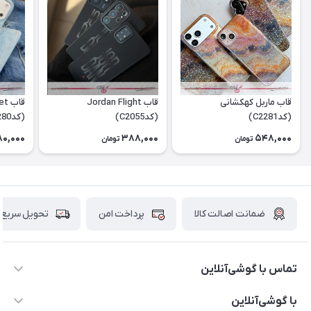
قاب ماربل کهکشانی
قاب Jordan Flight
قاب
(کدC2281)
(کدC2055)
(کدC2280)
180,000
388,000
548,000
تومان
تومان
ضمانت اصالت کالا
پرداخت امن
تحویل سریع
تماس با گوشی‌آنلاین
۰۲۱91001221
با گوشی‌آنلاین