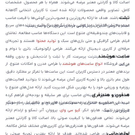
اصالت کالا و گارانتی معتبر عرضه می‌شوند. همراه با هر محصول، مشخصات
کامل، تصاویر واقعی محصولات ارائه شده است تا کاربران انتخابی آگاهانه
تبلت
داشته باشند. هدف ما ارائه به‌روزترین و محبوب‌ترین گوشی‌ها با قیمت مناسب
مجموعه تبلت‌ها شامل مدل‌هایی با نمایشگرهای باکیفیت، پردازنده‌های سریع
است. با گوشی آنلاین، خرید گوشی موبایل سریع، امن و آسان است.
و قابلیت‌های چندوظیفه‌ای متنوع است. این دستگاه‌ها مناسب مطالعه، تماشای
فیلم، طراحی گرافیکی و حتی بازی‌های سبک و
تولید محتوا
هستند و تجربه‌ای
حرفه‌ای از کاربری دیجیتال ارائه می‌کنند. طراحی ارگونومیک، باتری با دوام و
ساعت هوشمند
قابلیت اتصال به اینترنت پرسرعت، کار با تبلت را لذت‌بخش و بدون وقفه
در این فروشگاه
انواع ساعت‌های هوشمند
با طراحی مدرن و امکانات متنوع، از
می‌کند.
برندهای معتبر در دسترس کاربران است. این ساعت‌ها با تمرکز بر عملکرد دقیق،
طول عمر باتری بالا و تجربه کاربری آسان عرضه می‌شوند تا بتوانید فعالیت‌های
روزمره و ورزشی خود را به بهترین شکل مدیریت کنید. ارائه مدل‌های متنوع با
هدفون و هندزفری
قابلیت‌های متفاوت، گزینه‌ای مناسب برای هر سلیقه و بودجه‌ای فراهم کرده
در بخش هدفون و هندزفری، محصولات برندهای معتبر شامل اپل، سامسونگ،
است. این مجموعه تلاش دارد ساعت‌هایی کاربردی و باکیفیت را در اختیار
شیائومی، ناتینگ، هایلو، انکر،
کیو سی وای
، پرووان، آنر، تسکو و ارلدام ارائه
کاربران قرار دهد.
می‌شوند. تمامی هدفون‌ها با کیفیت صوتی بالا، اصالت کالا و گارانتی معتبر
عرضه می‌شوند. هدفون‌ها و هندزفری‌ها برای کاربری‌های مختلف شامل مکالمه،
لوازم جانبی
موسیقی و بازی طراحی شده‌اند. هدف ما ارائه بهترین تجربه صوتی با