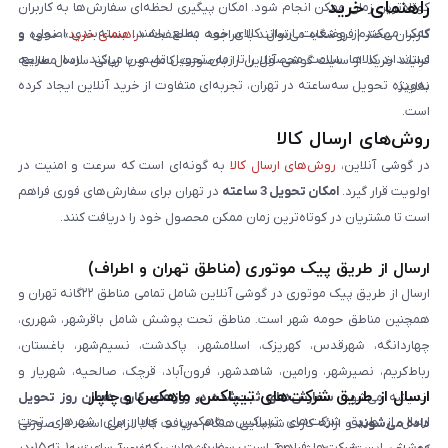
راهنمای خرید
کوتاه‌ترین زمان ممکن انجام شود. امکان پیگیری لحظه‌ای سفارش‌ها به کاربران
کمک می‌کند از وضعیت ارسال کالای خود مطلع باشند. بسته‌بندی اصولی و
کاربران محترم فروشگاه می‌توانند با مراجعه به صفحه «
راهنمای خرید
»، نحوه و
استاندارد کالاها، سلامت محصول را تا زمان تحویل تضمین می‌کند. ارسال سریع،
فرایند خرید از سایت گوشی آنلاین را به‌صورت کامل و با زبانی ساده مطالعه
به‌ویژه تحویل سه‌ساعته در تهران، تجربه‌ای متفاوت از خرید آنلاین ایجاد کرده
نمایند.
است.
روش‌های ارسال کالا
در گوشی آنلاین،
روش‌های ارسال کالا
به گونه‌ای است که سرعت و امنیت در
اولویت قرار گیرد.
امکان تحویل 3 ساعته
در تهران برای سفارش‌های فوری فراهم
است تا مشتریان در کوتاه‌ترین زمان ممکن محصول خود را دریافت کنند.
ارسال از طریق پیک موتوری (مناطق تهران و اطراف)
ارسال از طریق پیک موتوری در گوشی آنلاین شامل تمامی مناطق ۲۲گانه تهران و
همچنین مناطق حومه شهر است. مناطق تحت پوشش شامل باقرشهر، شهرری،
چهاردانگه، شهرقدس، کهریزک، اسلامشهر، پاکدشت، نسیم‌شهر، باغستان،
رباط‌کریم، نصیرشهر، ورامین، شاهدشهر، فرون‌آباد، قرچک، صالحیه، شهریار و
ارسال از طریق شرکت‌های تیپاکس، ماهکس و چاپار
اندیشه می‌شود.
سفارش‌های ثبت‌شده در روزهای کاری همان روز تحویل
ارسال از طریق شرکت‌های تیپاکس، ماهکس و چاپار برای شهرهای تحت
داده می‌شوند
و ارائه کارت شناسایی هنگام دریافت کالا الزامی است. در صورتی
پوشش این شرکت‌ها فراهم است. سفارش‌هایی که بین ساعت ۱۰ تا ۱۵ در