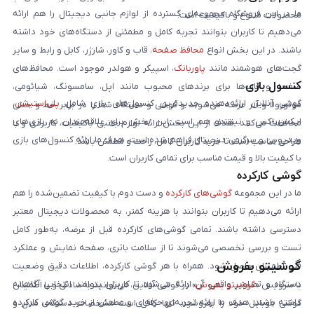
ما در این فروشگاه مجموعه‌ای گسترده از لوازم جانبی دیجیتال را هم ارائه
محصولات متنوع و باکیفیت است.
می‌دهیم تا کاربران بتوانند تجربه کامل و مطمئنی از دستگاه‌های خود داشته
باشند. در این بخش انواع
محافظ صفحه
، قاب و کاور، شارژر، کابل و رابط و سایر
گجت‌های هوشمند مانند
پاوربانک
، اسپیکر و هولدر موجود است. محافظ‌های
کنسول بازی
صفحه و قاب‌ها برای برندهای محبوب مانند اپل، سامسونگ، شیائومی،
گوشی آنلاین ارائه‌دهنده جدیدترین کنسول‌های بازی شامل
پلی‌استیشن
،
موتورولا و آنر عرضه می‌شوند و گوشی و دستگاه شما را در برابر خط و خش
ایکس‌باکس و نینتندو هم است. این بخش برای علاقه‌مندان به بازی‌های
محافظت می‌کنند. هدف از این بخش ارائه لوازم جانبی باکیفیت، کاربردی و با
ویدیویی و سرگرمی دیجیتال فراهم شده است. هدف ما ارائه کنسول‌های بازی
طراحی مناسب است تا خرید کاربران کامل، راحت و مطمئن باشد.
با کیفیت بالا و قیمت مناسب برای تمامی کاربران است.
گوشی کارکرده
ما در این مجموعه
گوشی‌های کارکرده
و دست دوم با کیفیت تضمین‌شده را هم
ارائه می‌دهیم تا کاربران بتوانند با هزینه کمتر، به محصولات دیجیتال معتبر
دسترسی داشته باشند. تمامی گوشی‌های کارکرده قبل از عرضه، به‌طور کامل
تست و بررسی تخصصی می‌شوند تا از سلامت باتری، صفحه نمایش و عملکرد
گوشیتو بفروش
فنی اطمینان حاصل شود. همراه با هر گوشی کارکرده، اطلاعات دقیق وضعیت
دستگاه و تصاویر واقعی آن ارائه می‌شود تا کاربران بتوانند انتخابی آگاهانه
با سرویس «
گوشیتو بفروش
» در گوشی آنلاین، می‌توانید به‌سادگی و با اطمینان
داشته باشند. هدف ما ارائه تجربه‌ای حرفه‌ای و مطمئن از خرید گوشی کارکرده
گوشی موبایل خود را بفروشید. تنها کافی است مشخصات دستگاه، مدل و