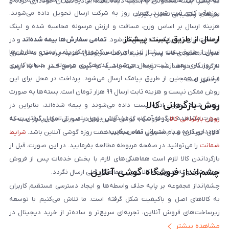
که پلمپ بسته مخدوش یا آسیب دیده باشد، از دریافت آن خودداری کرده و
روزهای کاری ثبت شوند، همان روز به شرکت ارسال تحویل داده می‌شوند.
سریعاً با پشتیبانی تماس بگیرید.
هزینه ارسال بر اساس وزن، مسافت و ارزش مرسوله محاسبه شده و لینک
ارسال از طریق پست پیشتاز
پرداخت برای تحویل‌گیرنده ارسال می‌شود.
تمامی سفارش‌ها بیمه شده‌اند
و در
ارسال از طریق پست پیشتاز نیز برای سراسر کشور امکان‌پذیر است و سفارش‌ها
صورت مفقودی کالا، پس از تایید شرکت حمل‌ونقل، هزینه پرداختی به مشتری
در روز کاری بعد از ثبت، ارسال می‌شوند. کد رهگیری مرسوله در حساب کاربری
بازگردانده خواهد شد. توجه داشته باشید که بیمه شامل کسر ۱۰ تا ۱۵ درصد
مشتری و همچنین از طریق پیامک ارسال می‌شود. پرداخت در محل برای این
فرانشیز است.
روش ممکن نیست و هزینه ثابت ارسال ۹۹ هزار تومان است. بسته‌ها به صورت
روش بازگردانی کالا
پلمپ شده تحویل اداره پست داده می‌شوند و بیمه شده‌اند، بنابراین در
صورت مشاهده هرگونه آسیب یا مخدوش بودن پلمپ، از تحویل گرفتن بسته
روش بازگردانی کالا
در فروشگاه گوشی آنلاین تنها در صورتی امکان‌پذیر است که
خودداری کرده و با پشتیبانی تماس بگیرید.
کالای خریداری شده مشمول مفاد ضمانت هفت روزه گوشی آنلاین باشد.
شرایط
ضمانت
را می‌توانید در صفحه مربوطه مطالعه بفرمایید. در این صورت، قبل از
بازگرداندن کالا لازم است هماهنگی‌های لازم با بخش خدمات پس از فروش
چشم‌انداز فروشگاه گوشی آنلاین
انجام شود و به هیچ‌وجه کالا بدون هماهنگی قبلی ارسال نگردد.
چشم‌انداز مجموعه بر پایه حذف واسطه‌ها و ایجاد دسترسی مستقیم کاربران
به کالاهای اصل و باکیفیت شکل گرفته است. ما تلاش می‌کنیم با توسعه
زیرساخت‌های فروش آنلاین، تجربه‌ای سریع‌تر و ساده‌تر از خرید دیجیتال در
مشاهده بیشتر
ایران ارائه دهیم. تبدیل‌شدن به مرجعی قابل اعتماد برای خرید کالای دیجیتال،