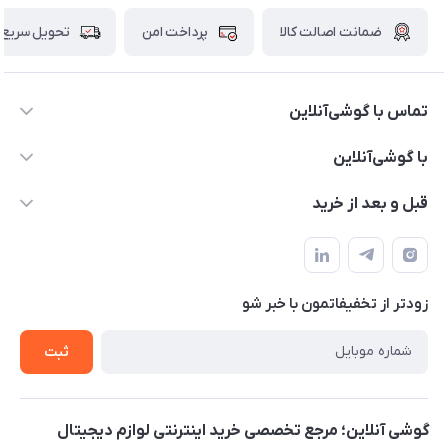
ضمانت اصالت کالا
پرداخت امن
تحویل سریع
تماس با گوشی‌آنلاین
۰۲۱91001221
با گوشی‌آنلاین
info@gooshi.online
درباره ما
قبل و بعد از خرید
تهران، خیابان جمهوری، پاساژعلاءالدین، طبقه پنجم، واحد 564
تماس با ما
نحوه خرید از گوشی آنلاین
حساب کاربری
شرایط ضمانت هفت روزه
حریم خصوصی
زودتر از تخفیفاتمون با خبر شو
روش ارسال کالا در گوشی آنلاین
خرید سازمانی
روش بازگردانی کالا
ثبت
لیست محصولات
پرسش‌های متداول
بلاگ
گوشی آنلاین؛ مرجع تخصصی خرید اینترنتی لوازم دیجیتال