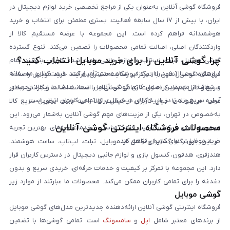
فروشگاه گوشی آنلاین به‌عنوان یکی از مراجع تخصصی خرید لوازم دیجیتال در
ایران، با بیش از ۱۷ سال سابقه فعالیت، بستری مطمئن برای انتخاب و خرید
هوشمندانه فراهم کرده است. این مجموعه با عرضه مستقیم کالا از
واردکنندگان اصلی، اصالت تمامی محصولات را تضمین می‌کند. تنوع گسترده
چرا گوشی آنلاین را برای خرید موبایل انتخاب کنید؟
گوشی موبایل، تبلت، لپ‌تاپ و لوازم جانبی باعث شده کاربران بتوانند تمام
نیازهای دیجیتال خود را از یک فروشگاه معتبر تأمین کنند. قیمت‌گذاری منصفانه
فروشگاه گوشی آنلاین با تمرکز بر رضایت مشتری، فرآیند خرید موبایل را ساده،
و شفاف از مهم‌ترین اصول کاری گوشی آنلاین است. هدف ما ایجاد تجربه‌ای
سریع و قابل اعتماد کرده است. تمامی گوشی‌ها با ضمانت اصالت و گارانتی معتبر
آسان، سریع و امن در خرید کالای دیجیتال برای تمامی کاربران ایرانی است.
عرضه می‌شوند تا خیال کاربران از کیفیت کالا راحت باشد. تحویل سریع کالا
به‌خصوص در تهران، یکی از مزیت‌های مهم گوشی آنلاین به‌شمار می‌رود. این
محصولات فروشگاه اینترنتی گوشی آنلاین
مجموعه تلاش می‌کند با ترکیب قیمت مناسب و خدمات حرفه‌ای، بهترین تجربه
خرید موبایل را برای کاربران فراهم کند.
در این فروشگاه گستره‌ای کامل از موبایل، تبلت، لپ‌تاپ، ساعت هوشمند،
هندزفری، هدفون، کنسول بازی و لوازم جانبی دیجیتال در دسترس کاربران قرار
دارد. این مجموعه با تمرکز بر کیفیت و خدمات حرفه‌ای، خریدی سریع و بدون
دغدغه را برای تمامی کاربران ممکن می‌کند. محصولات ما عبارتند از موارد زیر
گوشی موبایل
است:
فروشگاه اینترنتی گوشی آنلاین ارائه‌دهنده جدیدترین مدل‌های گوشی موبایل
از برندهای معتبر شامل
اپل
و
سامسونگ
است. تمامی گوشی‌ها با تضمین