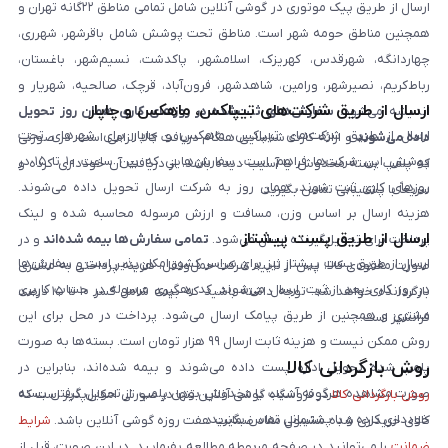
ارسال از طریق پیک موتوری در گوشی آنلاین شامل تمامی مناطق ۲۲گانه تهران و
همچنین مناطق حومه شهر است. مناطق تحت پوشش شامل باقرشهر، شهرری،
چهاردانگه، شهرقدس، کهریزک، اسلامشهر، پاکدشت، نسیم‌شهر، باغستان،
رباط‌کریم، نصیرشهر، ورامین، شاهدشهر، فرون‌آباد، قرچک، صالحیه، شهریار و
ارسال از طریق شرکت‌های تیپاکس، ماهکس و چاپار
اندیشه می‌شود.
سفارش‌های ثبت‌شده در روزهای کاری همان روز تحویل
ارسال از طریق شرکت‌های تیپاکس، ماهکس و چاپار برای شهرهای تحت
داده می‌شوند
و ارائه کارت شناسایی هنگام دریافت کالا الزامی است. در صورتی
پوشش این شرکت‌ها فراهم است. سفارش‌هایی که بین ساعت ۱۰ تا ۱۵ در
که پلمپ بسته مخدوش یا آسیب دیده باشد، از دریافت آن خودداری کرده و
روزهای کاری ثبت شوند، همان روز به شرکت ارسال تحویل داده می‌شوند.
سریعاً با پشتیبانی تماس بگیرید.
هزینه ارسال بر اساس وزن، مسافت و ارزش مرسوله محاسبه شده و لینک
ارسال از طریق پست پیشتاز
پرداخت برای تحویل‌گیرنده ارسال می‌شود.
تمامی سفارش‌ها بیمه شده‌اند
و در
ارسال از طریق پست پیشتاز نیز برای سراسر کشور امکان‌پذیر است و سفارش‌ها
صورت مفقودی کالا، پس از تایید شرکت حمل‌ونقل، هزینه پرداختی به مشتری
در روز کاری بعد از ثبت، ارسال می‌شوند. کد رهگیری مرسوله در حساب کاربری
بازگردانده خواهد شد. توجه داشته باشید که بیمه شامل کسر ۱۰ تا ۱۵ درصد
مشتری و همچنین از طریق پیامک ارسال می‌شود. پرداخت در محل برای این
فرانشیز است.
روش ممکن نیست و هزینه ثابت ارسال ۹۹ هزار تومان است. بسته‌ها به صورت
روش بازگردانی کالا
پلمپ شده تحویل اداره پست داده می‌شوند و بیمه شده‌اند، بنابراین در
صورت مشاهده هرگونه آسیب یا مخدوش بودن پلمپ، از تحویل گرفتن بسته
روش بازگردانی کالا
در فروشگاه گوشی آنلاین تنها در صورتی امکان‌پذیر است که
خودداری کرده و با پشتیبانی تماس بگیرید.
کالای خریداری شده مشمول مفاد ضمانت هفت روزه گوشی آنلاین باشد.
شرایط
ضمانت
را می‌توانید در صفحه مربوطه مطالعه بفرمایید. در این صورت، قبل از