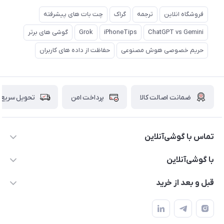
فروشگاه انلاین
ترجمه
گراک
چت بات های پیشرفته
ChatGPT vs Gemini
iPhoneTips
Grok
گوشی های برتر
حریم خصوصی هوش مصنوعی
حفاظت از داده های کاربران
ضمانت اصالت کالا
پرداخت امن
تحویل سریع
تماس با گوشی‌آنلاین
۰۲۱91001221
با گوشی‌آنلاین
info@gooshi.online
درباره ما
قبل و بعد از خرید
تهران، خیابان جمهوری، پاساژعلاءالدین، طبقه پنجم، واحد 564
تماس با ما
نحوه خرید از گوشی آنلاین
حساب کاربری
شرایط ضمانت هفت روزه