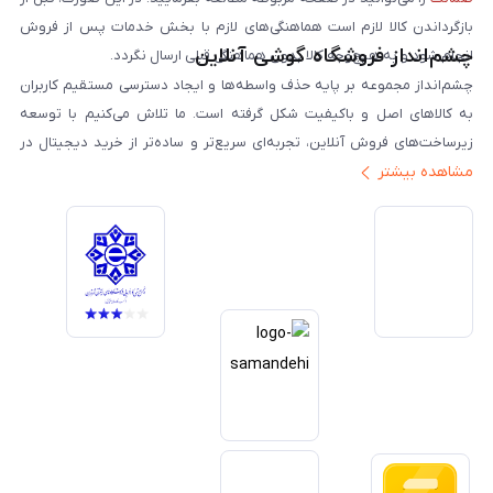
بازگرداندن کالا لازم است هماهنگی‌های لازم با بخش خدمات پس از فروش
چشم‌انداز فروشگاه گوشی آنلاین
انجام شود و به هیچ‌وجه کالا بدون هماهنگی قبلی ارسال نگردد.
چشم‌انداز مجموعه بر پایه حذف واسطه‌ها و ایجاد دسترسی مستقیم کاربران
به کالاهای اصل و باکیفیت شکل گرفته است. ما تلاش می‌کنیم با توسعه
زیرساخت‌های فروش آنلاین، تجربه‌ای سریع‌تر و ساده‌تر از خرید دیجیتال در
مشاهده بیشتر
ایران ارائه دهیم. تبدیل‌شدن به مرجعی قابل اعتماد برای خرید کالای دیجیتال،
یکی از اهداف اصلی این مجموعه است. تمرکز بر رضایت مشتری، نوآوری در
خدمات و به‌روزرسانی مداوم محصولات، مسیر ما را روشن‌تر می‌کند. ما باور
داریم آینده بازار دیجیتال متعلق به کسب‌وکارهایی است که صداقت و شفافیت
را در اولویت قرار می‌دهند. گوشی آنلاین با تکیه بر تجربه و تخصص، با قدرت به
سمت تحقق این چشم‌انداز حرکت می‌کند.