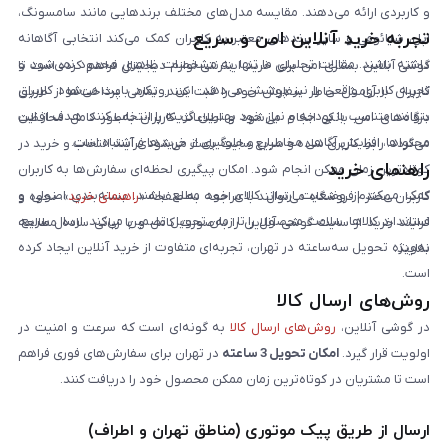
و کاربردی ارائه می‌دهند. مقایسه مدل‌های مختلف برندهایی مانند سامسونگ،
تجربه خرید آنلاین امن و سریع
اپل، شیائومی و سایر برندهای معتبر به کاربران کمک می‌کند انتخابی آگاهانه
داشته باشند. مقالات تحلیلی ما تنها به مشخصات ظاهری محدود نمی‌شود و
گوشی آنلاین بستری امن برای خرید اینترنتی لوازم دیجیتال فراهم کرده است تا
تجربه کاربری واقعی را نیز پوشش می‌دهد. این رویکرد باعث می‌شود کاربران
کاربران با آرامش خاطر سفارش خود را ثبت کنند. تمامی پرداخت‌ها از طریق
بتوانند متناسب با بودجه و نیاز خود بهترین گزینه را انتخاب کنند. هدف از این
درگاه‌های امن بانکی انجام می‌شود و اطلاعات کاربران به‌طور کامل محافظت
محتواها، افزایش آگاهی مخاطبان و جلوگیری از خریدهای اشتباه است.
می‌گردد. رابط کاربری ساده و سریع سایت باعث می‌شود فرآیند انتخاب و خرید در
راهنمای خرید
کوتاه‌ترین زمان ممکن انجام شود. امکان پیگیری لحظه‌ای سفارش‌ها به کاربران
کمک می‌کند از وضعیت ارسال کالای خود مطلع باشند. بسته‌بندی اصولی و
کاربران محترم فروشگاه می‌توانند با مراجعه به صفحه «
راهنمای خرید
»، نحوه و
استاندارد کالاها، سلامت محصول را تا زمان تحویل تضمین می‌کند. ارسال سریع،
فرایند خرید از سایت گوشی آنلاین را به‌صورت کامل و با زبانی ساده مطالعه
به‌ویژه تحویل سه‌ساعته در تهران، تجربه‌ای متفاوت از خرید آنلاین ایجاد کرده
نمایند.
است.
روش‌های ارسال کالا
در گوشی آنلاین،
روش‌های ارسال کالا
به گونه‌ای است که سرعت و امنیت در
اولویت قرار گیرد.
امکان تحویل 3 ساعته
در تهران برای سفارش‌های فوری فراهم
است تا مشتریان در کوتاه‌ترین زمان ممکن محصول خود را دریافت کنند.
ارسال از طریق پیک موتوری (مناطق تهران و اطراف)