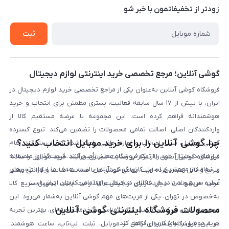
حریم خصوصی
زودتر از تخفیفاتمون با خبر شو
روش ارسال کالا در گوشی آنلاین
خرید سازمانی
روش بازگردانی کالا
ثبت
لیست محصولات
پرسش‌های متداول
بلاگ
گوشی آنلاین؛ مرجع تخصصی خرید اینترنتی لوازم دیجیتال
فروشگاه گوشی آنلاین به‌عنوان یکی از مراجع تخصصی خرید لوازم دیجیتال در
ایران، با بیش از ۱۷ سال سابقه فعالیت، بستری مطمئن برای انتخاب و خرید
هوشمندانه فراهم کرده است. این مجموعه با عرضه مستقیم کالا از
واردکنندگان اصلی، اصالت تمامی محصولات را تضمین می‌کند. تنوع گسترده
چرا گوشی آنلاین را برای خرید موبایل انتخاب کنید؟
گوشی موبایل، تبلت، لپ‌تاپ و لوازم جانبی باعث شده کاربران بتوانند تمام
نیازهای دیجیتال خود را از یک فروشگاه معتبر تأمین کنند. قیمت‌گذاری منصفانه
فروشگاه گوشی آنلاین با تمرکز بر رضایت مشتری، فرآیند خرید موبایل را ساده،
و شفاف از مهم‌ترین اصول کاری گوشی آنلاین است. هدف ما ایجاد تجربه‌ای
سریع و قابل اعتماد کرده است. تمامی گوشی‌ها با ضمانت اصالت و گارانتی معتبر
آسان، سریع و امن در خرید کالای دیجیتال برای تمامی کاربران ایرانی است.
عرضه می‌شوند تا خیال کاربران از کیفیت کالا راحت باشد. تحویل سریع کالا
به‌خصوص در تهران، یکی از مزیت‌های مهم گوشی آنلاین به‌شمار می‌رود. این
محصولات فروشگاه اینترنتی گوشی آنلاین
مجموعه تلاش می‌کند با ترکیب قیمت مناسب و خدمات حرفه‌ای، بهترین تجربه
خرید موبایل را برای کاربران فراهم کند.
در این فروشگاه گستره‌ای کامل از موبایل، تبلت، لپ‌تاپ، ساعت هوشمند،