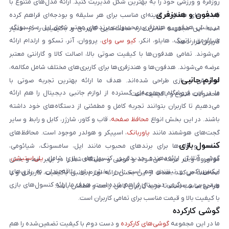
روزمره و ورزشی خود را به بهترین شکل مدیریت کنید. ارائه مدل‌های متنوع با
هدفون و هندزفری
قابلیت‌های متفاوت، گزینه‌ای مناسب برای هر سلیقه و بودجه‌ای فراهم کرده
در بخش هدفون و هندزفری، محصولات برندهای معتبر شامل اپل، سامسونگ،
است. این مجموعه تلاش دارد ساعت‌هایی کاربردی و باکیفیت را در اختیار
شیائومی، ناتینگ، هایلو، انکر،
کیو سی وای
، پرووان، آنر، تسکو و ارلدام ارائه
کاربران قرار دهد.
می‌شوند. تمامی هدفون‌ها با کیفیت صوتی بالا، اصالت کالا و گارانتی معتبر
عرضه می‌شوند. هدفون‌ها و هندزفری‌ها برای کاربری‌های مختلف شامل مکالمه،
لوازم جانبی
موسیقی و بازی طراحی شده‌اند. هدف ما ارائه بهترین تجربه صوتی با
ما در این فروشگاه مجموعه‌ای گسترده از لوازم جانبی دیجیتال را هم ارائه
محصولات متنوع و باکیفیت است.
می‌دهیم تا کاربران بتوانند تجربه کامل و مطمئنی از دستگاه‌های خود داشته
باشند. در این بخش انواع
محافظ صفحه
، قاب و کاور، شارژر، کابل و رابط و سایر
گجت‌های هوشمند مانند
پاوربانک
، اسپیکر و هولدر موجود است. محافظ‌های
کنسول بازی
صفحه و قاب‌ها برای برندهای محبوب مانند اپل، سامسونگ، شیائومی،
گوشی آنلاین ارائه‌دهنده جدیدترین کنسول‌های بازی شامل
پلی‌استیشن
،
موتورولا و آنر عرضه می‌شوند و گوشی و دستگاه شما را در برابر خط و خش
ایکس‌باکس و نینتندو هم است. این بخش برای علاقه‌مندان به بازی‌های
محافظت می‌کنند. هدف از این بخش ارائه لوازم جانبی باکیفیت، کاربردی و با
ویدیویی و سرگرمی دیجیتال فراهم شده است. هدف ما ارائه کنسول‌های بازی
طراحی مناسب است تا خرید کاربران کامل، راحت و مطمئن باشد.
با کیفیت بالا و قیمت مناسب برای تمامی کاربران است.
گوشی کارکرده
ما در این مجموعه
گوشی‌های کارکرده
و دست دوم با کیفیت تضمین‌شده را هم