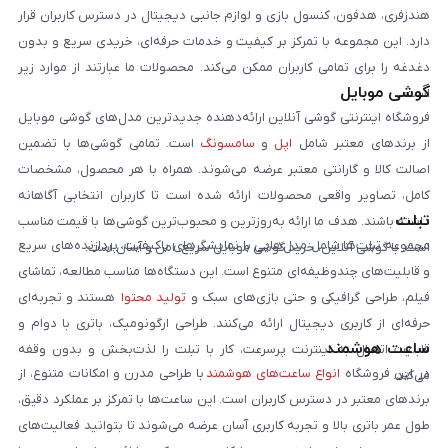
هندزفری، هدفون، کنسول بازی و لوازم جانبی دیجیتال در دسترس کاربران قرار
دارد. این مجموعه با تمرکز بر کیفیت و خدمات حرفه‌ای، خریدی سریع و بدون
دغدغه را برای تمامی کاربران ممکن می‌کند. محصولات ما عبارتند از موارد زیر
گوشی موبایل
است:
فروشگاه اینترنتی گوشی آنلاین ارائه‌دهنده جدیدترین مدل‌های گوشی موبایل
از برندهای معتبر شامل
اپل
و
سامسونگ
است. تمامی گوشی‌ها با تضمین
اصالت کالا و گارانتی معتبر عرضه می‌شوند. همراه با هر محصول، مشخصات
کامل، تصاویر واقعی محصولات ارائه شده است تا کاربران انتخابی آگاهانه
تبلت
داشته باشند. هدف ما ارائه به‌روزترین و محبوب‌ترین گوشی‌ها با قیمت مناسب
مجموعه تبلت‌ها شامل مدل‌هایی با نمایشگرهای باکیفیت، پردازنده‌های سریع
است. با گوشی آنلاین، خرید گوشی موبایل سریع، امن و آسان است.
و قابلیت‌های چندوظیفه‌ای متنوع است. این دستگاه‌ها مناسب مطالعه، تماشای
فیلم، طراحی گرافیکی و حتی بازی‌های سبک و
تولید محتوا
هستند و تجربه‌ای
حرفه‌ای از کاربری دیجیتال ارائه می‌کنند. طراحی ارگونومیک، باتری با دوام و
ساعت هوشمند
قابلیت اتصال به اینترنت پرسرعت، کار با تبلت را لذت‌بخش و بدون وقفه
در این فروشگاه
انواع ساعت‌های هوشمند
با طراحی مدرن و امکانات متنوع، از
می‌کند.
برندهای معتبر در دسترس کاربران است. این ساعت‌ها با تمرکز بر عملکرد دقیق،
طول عمر باتری بالا و تجربه کاربری آسان عرضه می‌شوند تا بتوانید فعالیت‌های