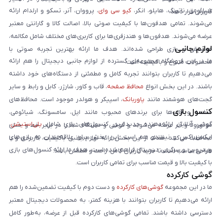
شیائومی، ناتینگ، هایلو، انکر،
کیو سی وای
، پرووان، آنر، تسکو و ارلدام ارائه
کاربران قرار دهد.
می‌شوند. تمامی هدفون‌ها با کیفیت صوتی بالا، اصالت کالا و گارانتی معتبر
عرضه می‌شوند. هدفون‌ها و هندزفری‌ها برای کاربری‌های مختلف شامل مکالمه،
لوازم جانبی
موسیقی و بازی طراحی شده‌اند. هدف ما ارائه بهترین تجربه صوتی با
ما در این فروشگاه مجموعه‌ای گسترده از لوازم جانبی دیجیتال را هم ارائه
محصولات متنوع و باکیفیت است.
می‌دهیم تا کاربران بتوانند تجربه کامل و مطمئنی از دستگاه‌های خود داشته
باشند. در این بخش انواع
محافظ صفحه
، قاب و کاور، شارژر، کابل و رابط و سایر
گجت‌های هوشمند مانند
پاوربانک
، اسپیکر و هولدر موجود است. محافظ‌های
کنسول بازی
صفحه و قاب‌ها برای برندهای محبوب مانند اپل، سامسونگ، شیائومی،
گوشی آنلاین ارائه‌دهنده جدیدترین کنسول‌های بازی شامل
پلی‌استیشن
،
موتورولا و آنر عرضه می‌شوند و گوشی و دستگاه شما را در برابر خط و خش
ایکس‌باکس و نینتندو هم است. این بخش برای علاقه‌مندان به بازی‌های
محافظت می‌کنند. هدف از این بخش ارائه لوازم جانبی باکیفیت، کاربردی و با
ویدیویی و سرگرمی دیجیتال فراهم شده است. هدف ما ارائه کنسول‌های بازی
طراحی مناسب است تا خرید کاربران کامل، راحت و مطمئن باشد.
با کیفیت بالا و قیمت مناسب برای تمامی کاربران است.
گوشی کارکرده
ما در این مجموعه
گوشی‌های کارکرده
و دست دوم با کیفیت تضمین‌شده را هم
ارائه می‌دهیم تا کاربران بتوانند با هزینه کمتر، به محصولات دیجیتال معتبر
دسترسی داشته باشند. تمامی گوشی‌های کارکرده قبل از عرضه، به‌طور کامل