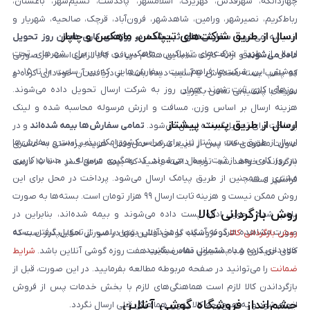
چهاردانگه، شهرقدس، کهریزک، اسلامشهر، پاکدشت، نسیم‌شهر، باغستان،
رباط‌کریم، نصیرشهر، ورامین، شاهدشهر، فرون‌آباد، قرچک، صالحیه، شهریار و
ارسال از طریق شرکت‌های تیپاکس، ماهکس و چاپار
اندیشه می‌شود.
سفارش‌های ثبت‌شده در روزهای کاری همان روز تحویل
ارسال از طریق شرکت‌های تیپاکس، ماهکس و چاپار برای شهرهای تحت
داده می‌شوند
و ارائه کارت شناسایی هنگام دریافت کالا الزامی است. در صورتی
پوشش این شرکت‌ها فراهم است. سفارش‌هایی که بین ساعت ۱۰ تا ۱۵ در
که پلمپ بسته مخدوش یا آسیب دیده باشد، از دریافت آن خودداری کرده و
روزهای کاری ثبت شوند، همان روز به شرکت ارسال تحویل داده می‌شوند.
سریعاً با پشتیبانی تماس بگیرید.
هزینه ارسال بر اساس وزن، مسافت و ارزش مرسوله محاسبه شده و لینک
ارسال از طریق پست پیشتاز
پرداخت برای تحویل‌گیرنده ارسال می‌شود.
تمامی سفارش‌ها بیمه شده‌اند
و در
ارسال از طریق پست پیشتاز نیز برای سراسر کشور امکان‌پذیر است و سفارش‌ها
صورت مفقودی کالا، پس از تایید شرکت حمل‌ونقل، هزینه پرداختی به مشتری
در روز کاری بعد از ثبت، ارسال می‌شوند. کد رهگیری مرسوله در حساب کاربری
بازگردانده خواهد شد. توجه داشته باشید که بیمه شامل کسر ۱۰ تا ۱۵ درصد
مشتری و همچنین از طریق پیامک ارسال می‌شود. پرداخت در محل برای این
فرانشیز است.
روش ممکن نیست و هزینه ثابت ارسال ۹۹ هزار تومان است. بسته‌ها به صورت
روش بازگردانی کالا
پلمپ شده تحویل اداره پست داده می‌شوند و بیمه شده‌اند، بنابراین در
صورت مشاهده هرگونه آسیب یا مخدوش بودن پلمپ، از تحویل گرفتن بسته
روش بازگردانی کالا
در فروشگاه گوشی آنلاین تنها در صورتی امکان‌پذیر است که
خودداری کرده و با پشتیبانی تماس بگیرید.
کالای خریداری شده مشمول مفاد ضمانت هفت روزه گوشی آنلاین باشد.
شرایط
ضمانت
را می‌توانید در صفحه مربوطه مطالعه بفرمایید. در این صورت، قبل از
بازگرداندن کالا لازم است هماهنگی‌های لازم با بخش خدمات پس از فروش
چشم‌انداز فروشگاه گوشی آنلاین
انجام شود و به هیچ‌وجه کالا بدون هماهنگی قبلی ارسال نگردد.