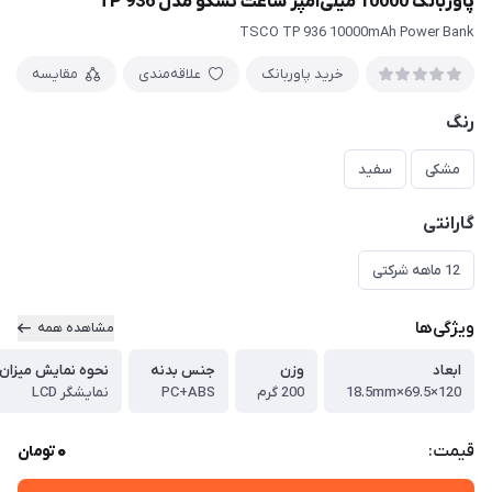
پاوربانک 10000 میلی‌آمپر ساعت تسکو مدل TP 936
TSCO TP 936 10000mAh Power Bank
خرید پاوربانک
علاقه‌مندی
مقایسه
رنگ
مشکی
سفید
گارانتی
12 ماهه شرکتی
ویژگی‌ها
مشاهده همه
ابعاد
وزن
جنس بدنه
نحوه نمایش میزان 
120×69.5×18.5mm
200 گرم
PC+ABS
نمایشگر LCD
0
قیمت:
تومان