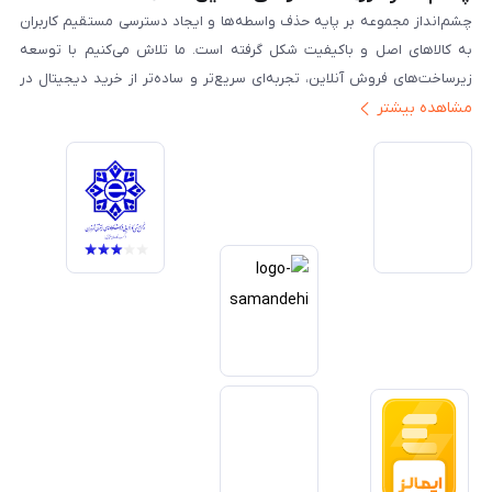
چشم‌انداز مجموعه بر پایه حذف واسطه‌ها و ایجاد دسترسی مستقیم کاربران
به کالاهای اصل و باکیفیت شکل گرفته است. ما تلاش می‌کنیم با توسعه
زیرساخت‌های فروش آنلاین، تجربه‌ای سریع‌تر و ساده‌تر از خرید دیجیتال در
مشاهده بیشتر
ایران ارائه دهیم. تبدیل‌شدن به مرجعی قابل اعتماد برای خرید کالای دیجیتال،
یکی از اهداف اصلی این مجموعه است. تمرکز بر رضایت مشتری، نوآوری در
خدمات و به‌روزرسانی مداوم محصولات، مسیر ما را روشن‌تر می‌کند. ما باور
داریم آینده بازار دیجیتال متعلق به کسب‌وکارهایی است که صداقت و شفافیت
را در اولویت قرار می‌دهند. گوشی آنلاین با تکیه بر تجربه و تخصص، با قدرت به
سمت تحقق این چشم‌انداز حرکت می‌کند.