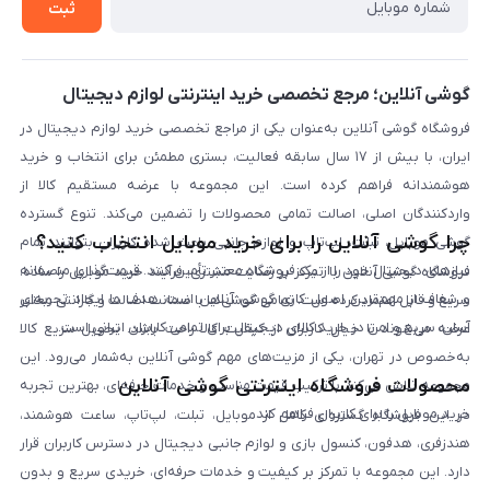
روش بازگردانی کالا
ثبت
لیست محصولات
پرسش‌های متداول
بلاگ
گوشی آنلاین؛ مرجع تخصصی خرید اینترنتی لوازم دیجیتال
فروشگاه گوشی آنلاین به‌عنوان یکی از مراجع تخصصی خرید لوازم دیجیتال در
ایران، با بیش از ۱۷ سال سابقه فعالیت، بستری مطمئن برای انتخاب و خرید
هوشمندانه فراهم کرده است. این مجموعه با عرضه مستقیم کالا از
واردکنندگان اصلی، اصالت تمامی محصولات را تضمین می‌کند. تنوع گسترده
چرا گوشی آنلاین را برای خرید موبایل انتخاب کنید؟
گوشی موبایل، تبلت، لپ‌تاپ و لوازم جانبی باعث شده کاربران بتوانند تمام
نیازهای دیجیتال خود را از یک فروشگاه معتبر تأمین کنند. قیمت‌گذاری منصفانه
فروشگاه گوشی آنلاین با تمرکز بر رضایت مشتری، فرآیند خرید موبایل را ساده،
و شفاف از مهم‌ترین اصول کاری گوشی آنلاین است. هدف ما ایجاد تجربه‌ای
سریع و قابل اعتماد کرده است. تمامی گوشی‌ها با ضمانت اصالت و گارانتی معتبر
آسان، سریع و امن در خرید کالای دیجیتال برای تمامی کاربران ایرانی است.
عرضه می‌شوند تا خیال کاربران از کیفیت کالا راحت باشد. تحویل سریع کالا
به‌خصوص در تهران، یکی از مزیت‌های مهم گوشی آنلاین به‌شمار می‌رود. این
محصولات فروشگاه اینترنتی گوشی آنلاین
مجموعه تلاش می‌کند با ترکیب قیمت مناسب و خدمات حرفه‌ای، بهترین تجربه
خرید موبایل را برای کاربران فراهم کند.
در این فروشگاه گستره‌ای کامل از موبایل، تبلت، لپ‌تاپ، ساعت هوشمند،
هندزفری، هدفون، کنسول بازی و لوازم جانبی دیجیتال در دسترس کاربران قرار
دارد. این مجموعه با تمرکز بر کیفیت و خدمات حرفه‌ای، خریدی سریع و بدون