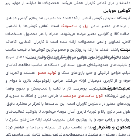
دغدغه را برای تمامی کاربران ممکن می‌کند. محصولات ما عبارتند از موارد زیر
گوشی موبایل
است:
فروشگاه اینترنتی گوشی آنلاین ارائه‌دهنده جدیدترین مدل‌های گوشی موبایل
از برندهای معتبر شامل
اپل
و
سامسونگ
است. تمامی گوشی‌ها با تضمین
اصالت کالا و گارانتی معتبر عرضه می‌شوند. همراه با هر محصول، مشخصات
کامل، تصاویر واقعی محصولات ارائه شده است تا کاربران انتخابی آگاهانه
تبلت
داشته باشند. هدف ما ارائه به‌روزترین و محبوب‌ترین گوشی‌ها با قیمت مناسب
مجموعه تبلت‌ها شامل مدل‌هایی با نمایشگرهای باکیفیت، پردازنده‌های سریع
است. با گوشی آنلاین، خرید گوشی موبایل سریع، امن و آسان است.
و قابلیت‌های چندوظیفه‌ای متنوع است. این دستگاه‌ها مناسب مطالعه، تماشای
فیلم، طراحی گرافیکی و حتی بازی‌های سبک و
تولید محتوا
هستند و تجربه‌ای
حرفه‌ای از کاربری دیجیتال ارائه می‌کنند. طراحی ارگونومیک، باتری با دوام و
ساعت هوشمند
قابلیت اتصال به اینترنت پرسرعت، کار با تبلت را لذت‌بخش و بدون وقفه
در این فروشگاه
انواع ساعت‌های هوشمند
با طراحی مدرن و امکانات متنوع، از
می‌کند.
برندهای معتبر در دسترس کاربران است. این ساعت‌ها با تمرکز بر عملکرد دقیق،
طول عمر باتری بالا و تجربه کاربری آسان عرضه می‌شوند تا بتوانید فعالیت‌های
روزمره و ورزشی خود را به بهترین شکل مدیریت کنید. ارائه مدل‌های متنوع با
هدفون و هندزفری
قابلیت‌های متفاوت، گزینه‌ای مناسب برای هر سلیقه و بودجه‌ای فراهم کرده
در بخش هدفون و هندزفری، محصولات برندهای معتبر شامل اپل، سامسونگ،
است. این مجموعه تلاش دارد ساعت‌هایی کاربردی و باکیفیت را در اختیار