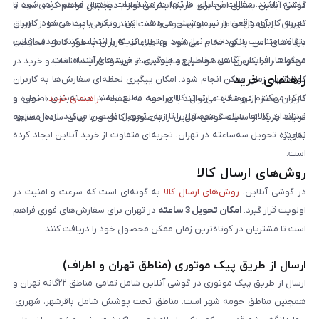
داشته باشند. مقالات تحلیلی ما تنها به مشخصات ظاهری محدود نمی‌شود و
گوشی آنلاین بستری امن برای خرید اینترنتی لوازم دیجیتال فراهم کرده است تا
تجربه کاربری واقعی را نیز پوشش می‌دهد. این رویکرد باعث می‌شود کاربران
کاربران با آرامش خاطر سفارش خود را ثبت کنند. تمامی پرداخت‌ها از طریق
بتوانند متناسب با بودجه و نیاز خود بهترین گزینه را انتخاب کنند. هدف از این
درگاه‌های امن بانکی انجام می‌شود و اطلاعات کاربران به‌طور کامل محافظت
محتواها، افزایش آگاهی مخاطبان و جلوگیری از خریدهای اشتباه است.
می‌گردد. رابط کاربری ساده و سریع سایت باعث می‌شود فرآیند انتخاب و خرید در
راهنمای خرید
کوتاه‌ترین زمان ممکن انجام شود. امکان پیگیری لحظه‌ای سفارش‌ها به کاربران
کمک می‌کند از وضعیت ارسال کالای خود مطلع باشند. بسته‌بندی اصولی و
کاربران محترم فروشگاه می‌توانند با مراجعه به صفحه «
راهنمای خرید
»، نحوه و
استاندارد کالاها، سلامت محصول را تا زمان تحویل تضمین می‌کند. ارسال سریع،
فرایند خرید از سایت گوشی آنلاین را به‌صورت کامل و با زبانی ساده مطالعه
به‌ویژه تحویل سه‌ساعته در تهران، تجربه‌ای متفاوت از خرید آنلاین ایجاد کرده
نمایند.
است.
روش‌های ارسال کالا
در گوشی آنلاین،
روش‌های ارسال کالا
به گونه‌ای است که سرعت و امنیت در
اولویت قرار گیرد.
امکان تحویل 3 ساعته
در تهران برای سفارش‌های فوری فراهم
است تا مشتریان در کوتاه‌ترین زمان ممکن محصول خود را دریافت کنند.
ارسال از طریق پیک موتوری (مناطق تهران و اطراف)
ارسال از طریق پیک موتوری در گوشی آنلاین شامل تمامی مناطق ۲۲گانه تهران و
همچنین مناطق حومه شهر است. مناطق تحت پوشش شامل باقرشهر، شهرری،