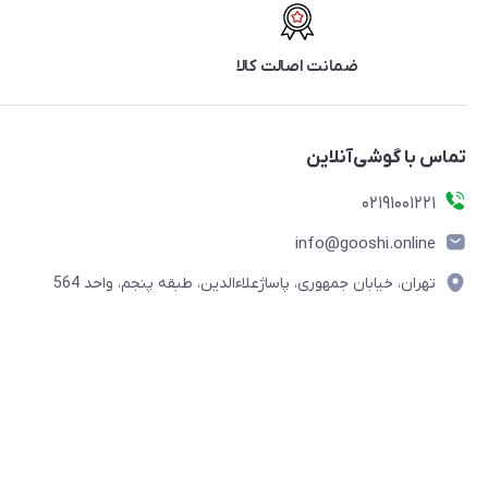
ضمانت اصالت کالا
تماس با گوشی‌آنلاین
۰۲۱91001221
info@gooshi.online
تهران، خیابان جمهوری، پاساژعلاءالدین، طبقه پنجم، واحد 564