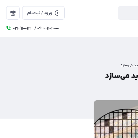
ورود / ثبت‌نام
۰۲۱-91001221 / 0920-1102000