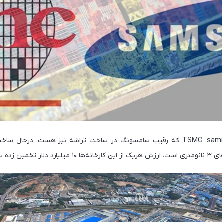
به نقل از سایت TSMC ،sammobile که رقیب سامسونگ در ساخت تراشه نیز هست، درح
 زده شده است.