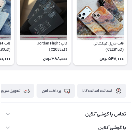
قاب ماربل کهکشانی
قاب Jordan Flight
قاب
(کدC2281)
(کدC2055)
(کدC2280)
180,000
388,000
548,000
تومان
تومان
ضمانت اصالت کالا
پرداخت امن
تحویل سریع
تماس با گوشی‌آنلاین
۰۲۱91001221
با گوشی‌آنلاین