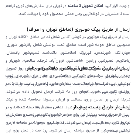
اولویت قرار گیرد.
امکان تحویل 3 ساعته
در تهران برای سفارش‌های فوری فراهم
است تا مشتریان در کوتاه‌ترین زمان ممکن محصول خود را دریافت کنند.
ارسال از طریق پیک موتوری (مناطق تهران و اطراف)
ارسال از طریق پیک موتوری در گوشی آنلاین شامل تمامی مناطق ۲۲گانه تهران و
همچنین مناطق حومه شهر است. مناطق تحت پوشش شامل باقرشهر، شهرری،
چهاردانگه، شهرقدس، کهریزک، اسلامشهر، پاکدشت، نسیم‌شهر، باغستان،
رباط‌کریم، نصیرشهر، ورامین، شاهدشهر، فرون‌آباد، قرچک، صالحیه، شهریار و
ارسال از طریق شرکت‌های تیپاکس، ماهکس و چاپار
اندیشه می‌شود.
سفارش‌های ثبت‌شده در روزهای کاری همان روز تحویل
ارسال از طریق شرکت‌های تیپاکس، ماهکس و چاپار برای شهرهای تحت
داده می‌شوند
و ارائه کارت شناسایی هنگام دریافت کالا الزامی است. در صورتی
پوشش این شرکت‌ها فراهم است. سفارش‌هایی که بین ساعت ۱۰ تا ۱۵ در
که پلمپ بسته مخدوش یا آسیب دیده باشد، از دریافت آن خودداری کرده و
روزهای کاری ثبت شوند، همان روز به شرکت ارسال تحویل داده می‌شوند.
سریعاً با پشتیبانی تماس بگیرید.
هزینه ارسال بر اساس وزن، مسافت و ارزش مرسوله محاسبه شده و لینک
ارسال از طریق پست پیشتاز
پرداخت برای تحویل‌گیرنده ارسال می‌شود.
تمامی سفارش‌ها بیمه شده‌اند
و در
ارسال از طریق پست پیشتاز نیز برای سراسر کشور امکان‌پذیر است و سفارش‌ها
صورت مفقودی کالا، پس از تایید شرکت حمل‌ونقل، هزینه پرداختی به مشتری
در روز کاری بعد از ثبت، ارسال می‌شوند. کد رهگیری مرسوله در حساب کاربری
بازگردانده خواهد شد. توجه داشته باشید که بیمه شامل کسر ۱۰ تا ۱۵ درصد
مشتری و همچنین از طریق پیامک ارسال می‌شود. پرداخت در محل برای این
فرانشیز است.