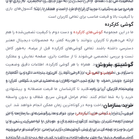
ایکس‌باکس و نینتندو هم است. این بخش برای علاقه‌مندان به بازی‌های
محافظت می‌کنند. هدف از این بخش ارائه لوازم جانبی باکیفیت، کاربردی و با
ویدیویی و سرگرمی دیجیتال فراهم شده است. هدف ما ارائه کنسول‌های بازی
طراحی مناسب است تا خرید کاربران کامل، راحت و مطمئن باشد.
با کیفیت بالا و قیمت مناسب برای تمامی کاربران است.
گوشی کارکرده
ما در این مجموعه
گوشی‌های کارکرده
و دست دوم با کیفیت تضمین‌شده را هم
ارائه می‌دهیم تا کاربران بتوانند با هزینه کمتر، به محصولات دیجیتال معتبر
دسترسی داشته باشند. تمامی گوشی‌های کارکرده قبل از عرضه، به‌طور کامل
تست و بررسی تخصصی می‌شوند تا از سلامت باتری، صفحه نمایش و عملکرد
گوشیتو بفروش
فنی اطمینان حاصل شود. همراه با هر گوشی کارکرده، اطلاعات دقیق وضعیت
دستگاه و تصاویر واقعی آن ارائه می‌شود تا کاربران بتوانند انتخابی آگاهانه
با سرویس «
گوشیتو بفروش
» در گوشی آنلاین، می‌توانید به‌سادگی و با اطمینان
داشته باشند. هدف ما ارائه تجربه‌ای حرفه‌ای و مطمئن از خرید گوشی کارکرده
گوشی موبایل خود را بفروشید. تنها کافی است مشخصات دستگاه، مدل و
برای تمام کاربران ایرانی است.
وضعیت فیزیکی آن را وارد کنید تا کارشناسان ما قیمت منصفانه و پیشنهادی
خرید را به شما اعلام کنند. تمام مراحل فروش سریع، شفاف و بدون واسطه
خرید سازمان
انجام می‌شود و پرداخت وجه در کوتاه‌ترین زمان ممکن انجام خواهد شد. این
سرویس شامل گوشی‌های کارکرده، دست دوم و حتی گوشی‌های با سلامت کامل
گوشی آنلاین
خدمات خرید سازمانی
برای شرکت‌ها، مؤسسات و سازمان‌ها را نیز
است تا همه کاربران بتوانند از آن استفاده کنند. هدف ما فراهم کردن تجربه‌ای
فراهم کرده است تا بتوانند کالاهای دیجیتال و موبایل را به صورت رسمی و با
امن، راحت و مطمئن برای فروش گوشی‌های کاربران است. با «گوشیتو بفروش»،
شرایط ویژه تهیه کنند. برای ثبت درخواست خرید سازمانی لازم است فرم مربوطه
گوشی قدیمی شما به بهترین قیمت خریداری و در چرخه دیجیتال بازگردانده
را در صفحه خرید سازمانی به‌طور کامل و دقیق تکمیل نمایید تا تیم ما بتواند