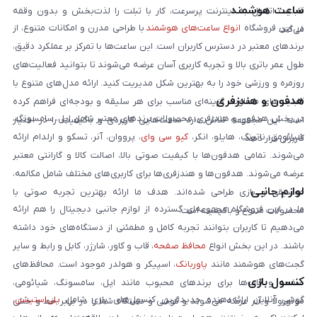
ساعت هوشمند
قابلیت اتصال به اینترنت پرسرعت، کار با تبلت را لذت‌بخش و بدون وقفه
در این فروشگاه
انواع ساعت‌های هوشمند
با طراحی مدرن و امکانات متنوع، از
می‌کند.
برندهای معتبر در دسترس کاربران است. این ساعت‌ها با تمرکز بر عملکرد دقیق،
طول عمر باتری بالا و تجربه کاربری آسان عرضه می‌شوند تا بتوانید فعالیت‌های
روزمره و ورزشی خود را به بهترین شکل مدیریت کنید. ارائه مدل‌های متنوع با
هدفون و هندزفری
قابلیت‌های متفاوت، گزینه‌ای مناسب برای هر سلیقه و بودجه‌ای فراهم کرده
در بخش هدفون و هندزفری، محصولات برندهای معتبر شامل اپل، سامسونگ،
است. این مجموعه تلاش دارد ساعت‌هایی کاربردی و باکیفیت را در اختیار
شیائومی، ناتینگ، هایلو، انکر،
کیو سی وای
، پرووان، آنر، تسکو و ارلدام ارائه
کاربران قرار دهد.
می‌شوند. تمامی هدفون‌ها با کیفیت صوتی بالا، اصالت کالا و گارانتی معتبر
عرضه می‌شوند. هدفون‌ها و هندزفری‌ها برای کاربری‌های مختلف شامل مکالمه،
لوازم جانبی
موسیقی و بازی طراحی شده‌اند. هدف ما ارائه بهترین تجربه صوتی با
ما در این فروشگاه مجموعه‌ای گسترده از لوازم جانبی دیجیتال را هم ارائه
محصولات متنوع و باکیفیت است.
می‌دهیم تا کاربران بتوانند تجربه کامل و مطمئنی از دستگاه‌های خود داشته
باشند. در این بخش انواع
محافظ صفحه
، قاب و کاور، شارژر، کابل و رابط و سایر
گجت‌های هوشمند مانند
پاوربانک
، اسپیکر و هولدر موجود است. محافظ‌های
کنسول بازی
صفحه و قاب‌ها برای برندهای محبوب مانند اپل، سامسونگ، شیائومی،
گوشی آنلاین ارائه‌دهنده جدیدترین کنسول‌های بازی شامل
پلی‌استیشن
،
موتورولا و آنر عرضه می‌شوند و گوشی و دستگاه شما را در برابر خط و خش