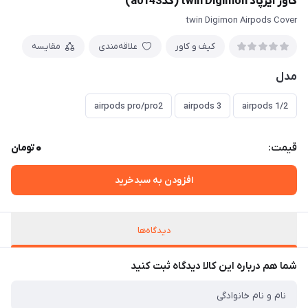
کاور ایرپاد twin Digimon (کدa0143)
twin Digimon Airpods Cover
کیف و کاور
علاقه‌مندی
مقایسه
مدل
airpods pro/pro2
airpods 3
airpods 1/2
0
قیمت:
تومان
افزودن به سبدخرید
دیدگاه‌ها
شما هم درباره این کالا دیدگاه ثبت کنید