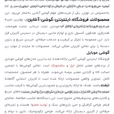
آسان، سریع و امن در خرید کالای دیجیتال برای تمامی کاربران ایرانی است.
عرضه می‌شوند تا خیال کاربران از کیفیت کالا راحت باشد. تحویل سریع کالا
به‌خصوص در تهران، یکی از مزیت‌های مهم گوشی آنلاین به‌شمار می‌رود. این
محصولات فروشگاه اینترنتی گوشی آنلاین
مجموعه تلاش می‌کند با ترکیب قیمت مناسب و خدمات حرفه‌ای، بهترین تجربه
خرید موبایل را برای کاربران فراهم کند.
در این فروشگاه گستره‌ای کامل از موبایل، تبلت، لپ‌تاپ، ساعت هوشمند،
هندزفری، هدفون، کنسول بازی و لوازم جانبی دیجیتال در دسترس کاربران قرار
دارد. این مجموعه با تمرکز بر کیفیت و خدمات حرفه‌ای، خریدی سریع و بدون
دغدغه را برای تمامی کاربران ممکن می‌کند. محصولات ما عبارتند از موارد زیر
گوشی موبایل
است:
فروشگاه اینترنتی گوشی آنلاین ارائه‌دهنده جدیدترین مدل‌های گوشی موبایل
از برندهای معتبر شامل
اپل
و
سامسونگ
است. تمامی گوشی‌ها با تضمین
اصالت کالا و گارانتی معتبر عرضه می‌شوند. همراه با هر محصول، مشخصات
کامل، تصاویر واقعی محصولات ارائه شده است تا کاربران انتخابی آگاهانه
تبلت
داشته باشند. هدف ما ارائه به‌روزترین و محبوب‌ترین گوشی‌ها با قیمت مناسب
مجموعه تبلت‌ها شامل مدل‌هایی با نمایشگرهای باکیفیت، پردازنده‌های سریع
است. با گوشی آنلاین، خرید گوشی موبایل سریع، امن و آسان است.
و قابلیت‌های چندوظیفه‌ای متنوع است. این دستگاه‌ها مناسب مطالعه، تماشای
فیلم، طراحی گرافیکی و حتی بازی‌های سبک و
تولید محتوا
هستند و تجربه‌ای
حرفه‌ای از کاربری دیجیتال ارائه می‌کنند. طراحی ارگونومیک، باتری با دوام و