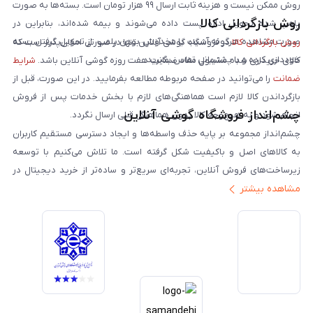
روش ممکن نیست و هزینه ثابت ارسال ۹۹ هزار تومان است. بسته‌ها به صورت
روش بازگردانی کالا
پلمپ شده تحویل اداره پست داده می‌شوند و بیمه شده‌اند، بنابراین در
صورت مشاهده هرگونه آسیب یا مخدوش بودن پلمپ، از تحویل گرفتن بسته
روش بازگردانی کالا
در فروشگاه گوشی آنلاین تنها در صورتی امکان‌پذیر است که
خودداری کرده و با پشتیبانی تماس بگیرید.
کالای خریداری شده مشمول مفاد ضمانت هفت روزه گوشی آنلاین باشد.
شرایط
ضمانت
را می‌توانید در صفحه مربوطه مطالعه بفرمایید. در این صورت، قبل از
بازگرداندن کالا لازم است هماهنگی‌های لازم با بخش خدمات پس از فروش
چشم‌انداز فروشگاه گوشی آنلاین
انجام شود و به هیچ‌وجه کالا بدون هماهنگی قبلی ارسال نگردد.
چشم‌انداز مجموعه بر پایه حذف واسطه‌ها و ایجاد دسترسی مستقیم کاربران
به کالاهای اصل و باکیفیت شکل گرفته است. ما تلاش می‌کنیم با توسعه
زیرساخت‌های فروش آنلاین، تجربه‌ای سریع‌تر و ساده‌تر از خرید دیجیتال در
مشاهده بیشتر
ایران ارائه دهیم. تبدیل‌شدن به مرجعی قابل اعتماد برای خرید کالای دیجیتال،
یکی از اهداف اصلی این مجموعه است. تمرکز بر رضایت مشتری، نوآوری در
خدمات و به‌روزرسانی مداوم محصولات، مسیر ما را روشن‌تر می‌کند. ما باور
داریم آینده بازار دیجیتال متعلق به کسب‌وکارهایی است که صداقت و شفافیت
را در اولویت قرار می‌دهند. گوشی آنلاین با تکیه بر تجربه و تخصص، با قدرت به
سمت تحقق این چشم‌انداز حرکت می‌کند.