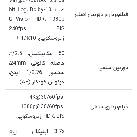
4K@24/30/60/120fps،
ضبط 10-bit Log، Dolby
فیلم‌برداری دوربین اصلی
Vision HDR، 1080p تا
240fps، EIS
ژیروسکوپی، HDR10+
50 مگاپیکسل، f/2.5،
فاصله کانونی 24mm،
دوربین سلفی
سنسور 1/2.76 اینچ،
فوکوس خودکار (AF)
4K@30/60fps،
فیلم‌برداری سلفی
1080p@30/60fps،
HDR، EIS ژیروسکوپی
3.7x اپتیکال + زوم