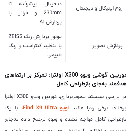
دیجیتال پیشرفته تا
زوم اپتیکال و دیجیتال
230mm و فراتر با
پردازش AI
موتور پردازش رنگ ZEISS
پردازش تصویر
با تنظیم کنتراست و رنگ
طبیعی
دوربین گوشی ویوو X300 اولترا: تمرکز بر ارتقاهای
هدفمند به‌جای بازطراحی کامل
در بررسی سیستم تصویربرداری، دوربین ویوو X300 اولترا
برخلاف برخی رقبا مانند
اوپو
Find X9 Ultra
، با یک
بازطراحی کامل مواجه نشده و ویوو ترجیح داده به‌جای
تغییرات ساختاری گسترده، روی بهبودهای هدفمند و