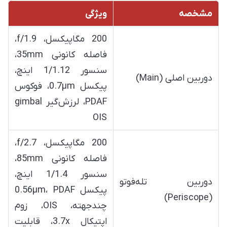
مشخصه
ویژگی
200 مگاپیکسل، f/1.9،
فاصله کانونی 35mm،
سنسور 1/1.12 اینچ،
دوربین اصلی (Main)
پیکسل 0.7µm، فوکوس
PDAF، لرزش‌گیر gimbal
OIS
200 مگاپیکسل، f/2.7،
فاصله کانونی 85mm،
سنسور 1/1.4 اینچ،
دوربین تله‌فوتو
پیکسل 0.56µm، PDAF
(Periscope)
چندجهته، OIS، زوم
اپتیکال 3.7x، قابلیت