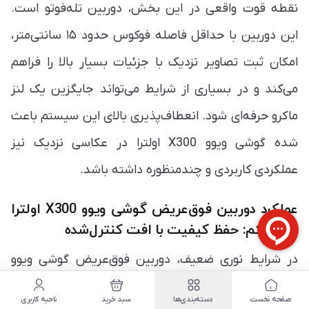
نقطه قوت واقعی در این بخش، دوربین تله‌فوتو است.
این دوربین با حداقل فاصله فوکوس حدود ۱۵ سانتی‌متر،
امکان ثبت تصاویر نزدیک با جزئیات بسیار بالا را فراهم
می‌کند و در بسیاری از شرایط می‌تواند جایگزین یک لنز
ماکرو حرفه‌ای شود. انعطاف‌پذیری بالای این سیستم باعث
شده گوشی ویوو X300 اولترا در عکاسی نزدیک نیز
عملکردی کاربردی و چندمنظوره داشته باشد.
عملکرد دوربین فوق‌عریض گوشی ویوو X300 اولترا
در نور کم: حفظ کیفیت با افت کنترل‌شده
در شرایط نوری ضعیف، دوربین فوق‌عریض گوشی ویوو
X300 اولترا همچنان عملکرد قابل قبولی ارائه می‌دهد، اما
صفحه نخست
دسته‌بندی‌ها
سبد خرید
ناحیه کاربری