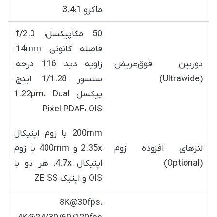
ماکرو 3.4:1
50 مگاپیکسل، f/2.0،
فاصله کانونی 14mm،
دوربین فوق‌عریض
زاویه دید 116 درجه،
(Ultrawide)
سنسور 1/1.28 اینچ،
پیکسل 1.22µm، Dual
Pixel PDAF، OIS
200mm با زوم اپتیکال
لنزهای افزوده زوم
2.35x و 400mm با زوم
(Optional)
اپتیکال 4.7x، هر دو با
OIS و اپتیک ZEISS
8K@30fps،