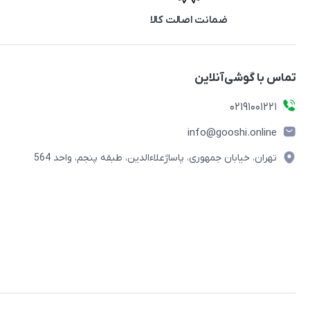
ضمانت اصالت کالا
تماس با گوشی‌آنلاین
۰۲۱91001221
info@gooshi.online
تهران، خیابان جمهوری، پاساژعلاءالدین، طبقه پنجم، واحد 564