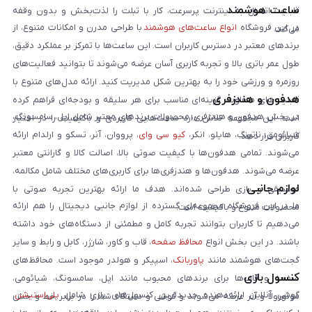
ساعت هوشمند
قابلیت اتصال به اینترنت پرسرعت، کار با تبلت را لذت‌بخش و بدون وقفه
در این فروشگاه
انواع ساعت‌های هوشمند
با طراحی مدرن و امکانات متنوع، از
می‌کند.
برندهای معتبر در دسترس کاربران است. این ساعت‌ها با تمرکز بر عملکرد دقیق،
طول عمر باتری بالا و تجربه کاربری آسان عرضه می‌شوند تا بتوانید فعالیت‌های
روزمره و ورزشی خود را به بهترین شکل مدیریت کنید. ارائه مدل‌های متنوع با
هدفون و هندزفری
قابلیت‌های متفاوت، گزینه‌ای مناسب برای هر سلیقه و بودجه‌ای فراهم کرده
در بخش هدفون و هندزفری، محصولات برندهای معتبر شامل اپل، سامسونگ،
است. این مجموعه تلاش دارد ساعت‌هایی کاربردی و باکیفیت را در اختیار
شیائومی، ناتینگ، هایلو، انکر،
کیو سی وای
، پرووان، آنر، تسکو و ارلدام ارائه
کاربران قرار دهد.
می‌شوند. تمامی هدفون‌ها با کیفیت صوتی بالا، اصالت کالا و گارانتی معتبر
عرضه می‌شوند. هدفون‌ها و هندزفری‌ها برای کاربری‌های مختلف شامل مکالمه،
لوازم جانبی
موسیقی و بازی طراحی شده‌اند. هدف ما ارائه بهترین تجربه صوتی با
ما در این فروشگاه مجموعه‌ای گسترده از لوازم جانبی دیجیتال را هم ارائه
محصولات متنوع و باکیفیت است.
می‌دهیم تا کاربران بتوانند تجربه کامل و مطمئنی از دستگاه‌های خود داشته
باشند. در این بخش انواع
محافظ صفحه
، قاب و کاور، شارژر، کابل و رابط و سایر
گجت‌های هوشمند مانند
پاوربانک
، اسپیکر و هولدر موجود است. محافظ‌های
کنسول بازی
صفحه و قاب‌ها برای برندهای محبوب مانند اپل، سامسونگ، شیائومی،
گوشی آنلاین ارائه‌دهنده جدیدترین کنسول‌های بازی شامل
پلی‌استیشن
،
موتورولا و آنر عرضه می‌شوند و گوشی و دستگاه شما را در برابر خط و خش