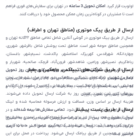
اولویت قرار گیرد.
امکان تحویل 3 ساعته
در تهران برای سفارش‌های فوری فراهم
است تا مشتریان در کوتاه‌ترین زمان ممکن محصول خود را دریافت کنند.
ارسال از طریق پیک موتوری (مناطق تهران و اطراف)
ارسال از طریق پیک موتوری در گوشی آنلاین شامل تمامی مناطق ۲۲گانه تهران و
همچنین مناطق حومه شهر است. مناطق تحت پوشش شامل باقرشهر، شهرری،
چهاردانگه، شهرقدس، کهریزک، اسلامشهر، پاکدشت، نسیم‌شهر، باغستان،
رباط‌کریم، نصیرشهر، ورامین، شاهدشهر، فرون‌آباد، قرچک، صالحیه، شهریار و
ارسال از طریق شرکت‌های تیپاکس، ماهکس و چاپار
اندیشه می‌شود.
سفارش‌های ثبت‌شده در روزهای کاری همان روز تحویل
ارسال از طریق شرکت‌های تیپاکس، ماهکس و چاپار برای شهرهای تحت
داده می‌شوند
و ارائه کارت شناسایی هنگام دریافت کالا الزامی است. در صورتی
پوشش این شرکت‌ها فراهم است. سفارش‌هایی که بین ساعت ۱۰ تا ۱۵ در
که پلمپ بسته مخدوش یا آسیب دیده باشد، از دریافت آن خودداری کرده و
روزهای کاری ثبت شوند، همان روز به شرکت ارسال تحویل داده می‌شوند.
سریعاً با پشتیبانی تماس بگیرید.
هزینه ارسال بر اساس وزن، مسافت و ارزش مرسوله محاسبه شده و لینک
ارسال از طریق پست پیشتاز
پرداخت برای تحویل‌گیرنده ارسال می‌شود.
تمامی سفارش‌ها بیمه شده‌اند
و در
ارسال از طریق پست پیشتاز نیز برای سراسر کشور امکان‌پذیر است و سفارش‌ها
صورت مفقودی کالا، پس از تایید شرکت حمل‌ونقل، هزینه پرداختی به مشتری
در روز کاری بعد از ثبت، ارسال می‌شوند. کد رهگیری مرسوله در حساب کاربری
بازگردانده خواهد شد. توجه داشته باشید که بیمه شامل کسر ۱۰ تا ۱۵ درصد
مشتری و همچنین از طریق پیامک ارسال می‌شود. پرداخت در محل برای این
فرانشیز است.