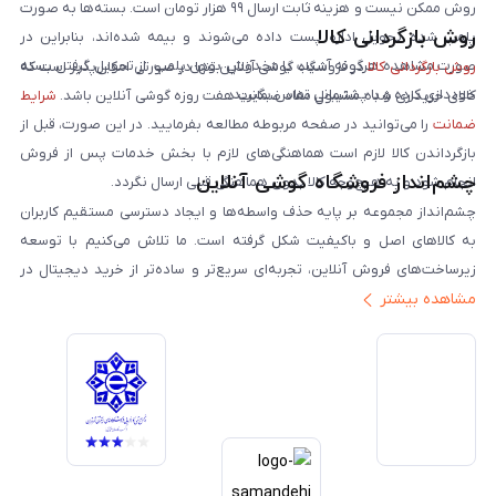
روش ممکن نیست و هزینه ثابت ارسال ۹۹ هزار تومان است. بسته‌ها به صورت
روش بازگردانی کالا
پلمپ شده تحویل اداره پست داده می‌شوند و بیمه شده‌اند، بنابراین در
صورت مشاهده هرگونه آسیب یا مخدوش بودن پلمپ، از تحویل گرفتن بسته
روش بازگردانی کالا
در فروشگاه گوشی آنلاین تنها در صورتی امکان‌پذیر است که
خودداری کرده و با پشتیبانی تماس بگیرید.
کالای خریداری شده مشمول مفاد ضمانت هفت روزه گوشی آنلاین باشد.
شرایط
ضمانت
را می‌توانید در صفحه مربوطه مطالعه بفرمایید. در این صورت، قبل از
بازگرداندن کالا لازم است هماهنگی‌های لازم با بخش خدمات پس از فروش
چشم‌انداز فروشگاه گوشی آنلاین
انجام شود و به هیچ‌وجه کالا بدون هماهنگی قبلی ارسال نگردد.
چشم‌انداز مجموعه بر پایه حذف واسطه‌ها و ایجاد دسترسی مستقیم کاربران
به کالاهای اصل و باکیفیت شکل گرفته است. ما تلاش می‌کنیم با توسعه
زیرساخت‌های فروش آنلاین، تجربه‌ای سریع‌تر و ساده‌تر از خرید دیجیتال در
مشاهده بیشتر
ایران ارائه دهیم. تبدیل‌شدن به مرجعی قابل اعتماد برای خرید کالای دیجیتال،
یکی از اهداف اصلی این مجموعه است. تمرکز بر رضایت مشتری، نوآوری در
خدمات و به‌روزرسانی مداوم محصولات، مسیر ما را روشن‌تر می‌کند. ما باور
داریم آینده بازار دیجیتال متعلق به کسب‌وکارهایی است که صداقت و شفافیت
را در اولویت قرار می‌دهند. گوشی آنلاین با تکیه بر تجربه و تخصص، با قدرت به
سمت تحقق این چشم‌انداز حرکت می‌کند.