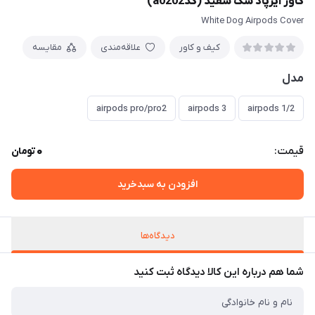
کاور ایرپاد سگ سفید (کدa0202)
White Dog Airpods Cover
کیف و کاور
علاقه‌مندی
مقایسه
مدل
airpods pro/pro2
airpods 3
airpods 1/2
0
قیمت:
تومان
افزودن به سبدخرید
دیدگاه‌ها
شما هم درباره این کالا دیدگاه ثبت کنید