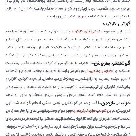
ایکس‌باکس و نینتندو هم است. این بخش برای علاقه‌مندان به بازی‌های
محافظت می‌کنند. هدف از این بخش ارائه لوازم جانبی باکیفیت، کاربردی و با
ویدیویی و سرگرمی دیجیتال فراهم شده است. هدف ما ارائه کنسول‌های بازی
طراحی مناسب است تا خرید کاربران کامل، راحت و مطمئن باشد.
با کیفیت بالا و قیمت مناسب برای تمامی کاربران است.
گوشی کارکرده
ما در این مجموعه
گوشی‌های کارکرده
و دست دوم با کیفیت تضمین‌شده را هم
ارائه می‌دهیم تا کاربران بتوانند با هزینه کمتر، به محصولات دیجیتال معتبر
دسترسی داشته باشند. تمامی گوشی‌های کارکرده قبل از عرضه، به‌طور کامل
تست و بررسی تخصصی می‌شوند تا از سلامت باتری، صفحه نمایش و عملکرد
گوشیتو بفروش
فنی اطمینان حاصل شود. همراه با هر گوشی کارکرده، اطلاعات دقیق وضعیت
دستگاه و تصاویر واقعی آن ارائه می‌شود تا کاربران بتوانند انتخابی آگاهانه
با سرویس «
گوشیتو بفروش
» در گوشی آنلاین، می‌توانید به‌سادگی و با اطمینان
داشته باشند. هدف ما ارائه تجربه‌ای حرفه‌ای و مطمئن از خرید گوشی کارکرده
گوشی موبایل خود را بفروشید. تنها کافی است مشخصات دستگاه، مدل و
برای تمام کاربران ایرانی است.
وضعیت فیزیکی آن را وارد کنید تا کارشناسان ما قیمت منصفانه و پیشنهادی
خرید را به شما اعلام کنند. تمام مراحل فروش سریع، شفاف و بدون واسطه
خرید سازمان
انجام می‌شود و پرداخت وجه در کوتاه‌ترین زمان ممکن انجام خواهد شد. این
سرویس شامل گوشی‌های کارکرده، دست دوم و حتی گوشی‌های با سلامت کامل
گوشی آنلاین
خدمات خرید سازمانی
برای شرکت‌ها، مؤسسات و سازمان‌ها را نیز
است تا همه کاربران بتوانند از آن استفاده کنند. هدف ما فراهم کردن تجربه‌ای
فراهم کرده است تا بتوانند کالاهای دیجیتال و موبایل را به صورت رسمی و با
امن، راحت و مطمئن برای فروش گوشی‌های کاربران است. با «گوشیتو بفروش»،
شرایط ویژه تهیه کنند. برای ثبت درخواست خرید سازمانی لازم است فرم مربوطه
گوشی قدیمی شما به بهترین قیمت خریداری و در چرخه دیجیتال بازگردانده
را در صفحه خرید سازمانی به‌طور کامل و دقیق تکمیل نمایید تا تیم ما بتواند