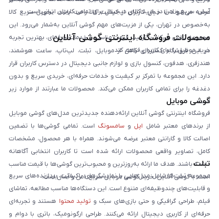
آسان، سریع و امن در خرید کالای دیجیتال برای تمامی کاربران ایرانی است.
عرضه می‌شوند تا خیال کاربران از کیفیت کالا راحت باشد. تحویل سریع کالا
به‌خصوص در تهران، یکی از مزیت‌های مهم گوشی آنلاین به‌شمار می‌رود. این
محصولات فروشگاه اینترنتی گوشی آنلاین
مجموعه تلاش می‌کند با ترکیب قیمت مناسب و خدمات حرفه‌ای، بهترین تجربه
خرید موبایل را برای کاربران فراهم کند.
در این فروشگاه گستره‌ای کامل از موبایل، تبلت، لپ‌تاپ، ساعت هوشمند،
هندزفری، هدفون، کنسول بازی و لوازم جانبی دیجیتال در دسترس کاربران قرار
دارد. این مجموعه با تمرکز بر کیفیت و خدمات حرفه‌ای، خریدی سریع و بدون
دغدغه را برای تمامی کاربران ممکن می‌کند. محصولات ما عبارتند از موارد زیر
گوشی موبایل
است:
فروشگاه اینترنتی گوشی آنلاین ارائه‌دهنده جدیدترین مدل‌های گوشی موبایل
از برندهای معتبر شامل
اپل
و
سامسونگ
است. تمامی گوشی‌ها با تضمین
اصالت کالا و گارانتی معتبر عرضه می‌شوند. همراه با هر محصول، مشخصات
کامل، تصاویر واقعی محصولات ارائه شده است تا کاربران انتخابی آگاهانه
تبلت
داشته باشند. هدف ما ارائه به‌روزترین و محبوب‌ترین گوشی‌ها با قیمت مناسب
مجموعه تبلت‌ها شامل مدل‌هایی با نمایشگرهای باکیفیت، پردازنده‌های سریع
است. با گوشی آنلاین، خرید گوشی موبایل سریع، امن و آسان است.
و قابلیت‌های چندوظیفه‌ای متنوع است. این دستگاه‌ها مناسب مطالعه، تماشای
فیلم، طراحی گرافیکی و حتی بازی‌های سبک و
تولید محتوا
هستند و تجربه‌ای
حرفه‌ای از کاربری دیجیتال ارائه می‌کنند. طراحی ارگونومیک، باتری با دوام و