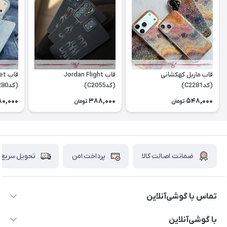
قاب ماربل کهکشانی
قاب Jordan Flight
قاب
(کدC2281)
(کدC2055)
(کدC2280)
180,000
388,000
548,000
تومان
تومان
ضمانت اصالت کالا
پرداخت امن
تحویل سریع
تماس با گوشی‌آنلاین
۰۲۱91001221
با گوشی‌آنلاین