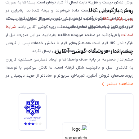
روش ممکن نیست و هزینه ثابت ارسال ۹۹ هزار تومان است. بسته‌ها به صورت
روش بازگردانی کالا
پلمپ شده تحویل اداره پست داده می‌شوند و بیمه شده‌اند، بنابراین در
صورت مشاهده هرگونه آسیب یا مخدوش بودن پلمپ، از تحویل گرفتن بسته
روش بازگردانی کالا
در فروشگاه گوشی آنلاین تنها در صورتی امکان‌پذیر است که
خودداری کرده و با پشتیبانی تماس بگیرید.
کالای خریداری شده مشمول مفاد ضمانت هفت روزه گوشی آنلاین باشد.
شرایط
ضمانت
را می‌توانید در صفحه مربوطه مطالعه بفرمایید. در این صورت، قبل از
بازگرداندن کالا لازم است هماهنگی‌های لازم با بخش خدمات پس از فروش
چشم‌انداز فروشگاه گوشی آنلاین
انجام شود و به هیچ‌وجه کالا بدون هماهنگی قبلی ارسال نگردد.
چشم‌انداز مجموعه بر پایه حذف واسطه‌ها و ایجاد دسترسی مستقیم کاربران
به کالاهای اصل و باکیفیت شکل گرفته است. ما تلاش می‌کنیم با توسعه
زیرساخت‌های فروش آنلاین، تجربه‌ای سریع‌تر و ساده‌تر از خرید دیجیتال در
مشاهده بیشتر
ایران ارائه دهیم. تبدیل‌شدن به مرجعی قابل اعتماد برای خرید کالای دیجیتال،
یکی از اهداف اصلی این مجموعه است. تمرکز بر رضایت مشتری، نوآوری در
خدمات و به‌روزرسانی مداوم محصولات، مسیر ما را روشن‌تر می‌کند. ما باور
داریم آینده بازار دیجیتال متعلق به کسب‌وکارهایی است که صداقت و شفافیت
را در اولویت قرار می‌دهند. گوشی آنلاین با تکیه بر تجربه و تخصص، با قدرت به
سمت تحقق این چشم‌انداز حرکت می‌کند.