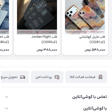
قاب ماربل کهکشانی
قاب Jordan Flight
قاب
(کدC2281)
(کدC2055)
(کدC2280)
180,000
388,000
548,000
تومان
تومان
ضمانت اصالت کالا
پرداخت امن
تحویل سریع
تماس با گوشی‌آنلاین
۰۲۱91001221
با گوشی‌آنلاین