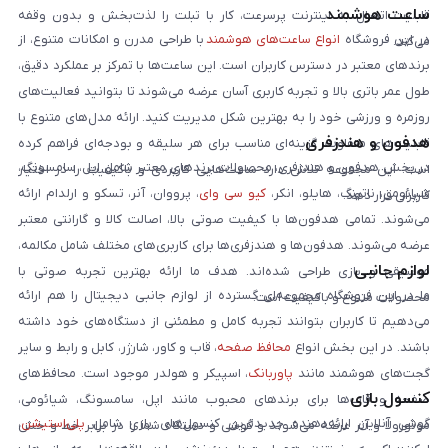
ساعت هوشمند
قابلیت اتصال به اینترنت پرسرعت، کار با تبلت را لذت‌بخش و بدون وقفه
در این فروشگاه
انواع ساعت‌های هوشمند
با طراحی مدرن و امکانات متنوع، از
می‌کند.
برندهای معتبر در دسترس کاربران است. این ساعت‌ها با تمرکز بر عملکرد دقیق،
طول عمر باتری بالا و تجربه کاربری آسان عرضه می‌شوند تا بتوانید فعالیت‌های
روزمره و ورزشی خود را به بهترین شکل مدیریت کنید. ارائه مدل‌های متنوع با
هدفون و هندزفری
قابلیت‌های متفاوت، گزینه‌ای مناسب برای هر سلیقه و بودجه‌ای فراهم کرده
در بخش هدفون و هندزفری، محصولات برندهای معتبر شامل اپل، سامسونگ،
است. این مجموعه تلاش دارد ساعت‌هایی کاربردی و باکیفیت را در اختیار
شیائومی، ناتینگ، هایلو، انکر،
کیو سی وای
، پرووان، آنر، تسکو و ارلدام ارائه
کاربران قرار دهد.
می‌شوند. تمامی هدفون‌ها با کیفیت صوتی بالا، اصالت کالا و گارانتی معتبر
عرضه می‌شوند. هدفون‌ها و هندزفری‌ها برای کاربری‌های مختلف شامل مکالمه،
لوازم جانبی
موسیقی و بازی طراحی شده‌اند. هدف ما ارائه بهترین تجربه صوتی با
ما در این فروشگاه مجموعه‌ای گسترده از لوازم جانبی دیجیتال را هم ارائه
محصولات متنوع و باکیفیت است.
می‌دهیم تا کاربران بتوانند تجربه کامل و مطمئنی از دستگاه‌های خود داشته
باشند. در این بخش انواع
محافظ صفحه
، قاب و کاور، شارژر، کابل و رابط و سایر
گجت‌های هوشمند مانند
پاوربانک
، اسپیکر و هولدر موجود است. محافظ‌های
کنسول بازی
صفحه و قاب‌ها برای برندهای محبوب مانند اپل، سامسونگ، شیائومی،
گوشی آنلاین ارائه‌دهنده جدیدترین کنسول‌های بازی شامل
پلی‌استیشن
،
موتورولا و آنر عرضه می‌شوند و گوشی و دستگاه شما را در برابر خط و خش