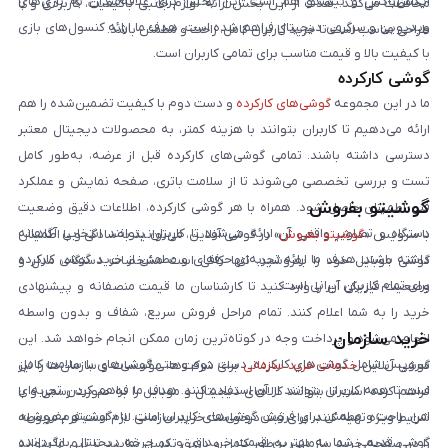
ایکس‌باکس و نینتندو هم است. این بخش برای علاقه‌مندان به بازی‌های
محافظت می‌کنند. هدف از این بخش ارائه لوازم جانبی باکیفیت، کاربردی و با
ویدیویی و سرگرمی دیجیتال فراهم شده است. هدف ما ارائه کنسول‌های بازی
طراحی مناسب است تا خرید کاربران کامل، راحت و مطمئن باشد.
با کیفیت بالا و قیمت مناسب برای تمامی کاربران است.
گوشی کارکرده
ما در این مجموعه
گوشی‌های کارکرده
و دست دوم با کیفیت تضمین‌شده را هم
ارائه می‌دهیم تا کاربران بتوانند با هزینه کمتر، به محصولات دیجیتال معتبر
دسترسی داشته باشند. تمامی گوشی‌های کارکرده قبل از عرضه، به‌طور کامل
تست و بررسی تخصصی می‌شوند تا از سلامت باتری، صفحه نمایش و عملکرد
گوشیتو بفروش
فنی اطمینان حاصل شود. همراه با هر گوشی کارکرده، اطلاعات دقیق وضعیت
دستگاه و تصاویر واقعی آن ارائه می‌شود تا کاربران بتوانند انتخابی آگاهانه
با سرویس «
گوشیتو بفروش
» در گوشی آنلاین، می‌توانید به‌سادگی و با اطمینان
داشته باشند. هدف ما ارائه تجربه‌ای حرفه‌ای و مطمئن از خرید گوشی کارکرده
گوشی موبایل خود را بفروشید. تنها کافی است مشخصات دستگاه، مدل و
برای تمام کاربران ایرانی است.
وضعیت فیزیکی آن را وارد کنید تا کارشناسان ما قیمت منصفانه و پیشنهادی
خرید را به شما اعلام کنند. تمام مراحل فروش سریع، شفاف و بدون واسطه
خرید سازمان
انجام می‌شود و پرداخت وجه در کوتاه‌ترین زمان ممکن انجام خواهد شد. این
سرویس شامل گوشی‌های کارکرده، دست دوم و حتی گوشی‌های با سلامت کامل
گوشی آنلاین
خدمات خرید سازمانی
برای شرکت‌ها، مؤسسات و سازمان‌ها را نیز
است تا همه کاربران بتوانند از آن استفاده کنند. هدف ما فراهم کردن تجربه‌ای
فراهم کرده است تا بتوانند کالاهای دیجیتال و موبایل را به صورت رسمی و با
امن، راحت و مطمئن برای فروش گوشی‌های کاربران است. با «گوشیتو بفروش»،
شرایط ویژه تهیه کنند. برای ثبت درخواست خرید سازمانی لازم است فرم مربوطه
گوشی قدیمی شما به بهترین قیمت خریداری و در چرخه دیجیتال بازگردانده
را در صفحه خرید سازمانی به‌طور کامل و دقیق تکمیل نمایید تا تیم ما بتواند