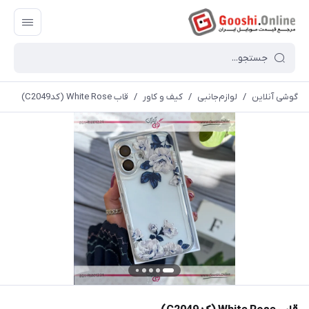
گوشی آنلاین
/
لوازم‌جانبی
/
کیف و کاور
/
قاب White Rose (کدC2049)