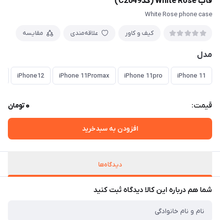
قاب White Rose (کدC2049)
White Rose phone case
کیف و کاور
علاقه‌مندی
مقایسه
مدل
o
iPhone12
iPhone 11Promax
iPhone 11pro
iPhone 11
0
قیمت:
تومان
افزودن به سبدخرید
دیدگاه‌ها
شما هم درباره این کالا دیدگاه ثبت کنید