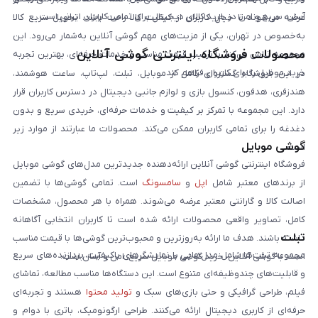
آسان، سریع و امن در خرید کالای دیجیتال برای تمامی کاربران ایرانی است.
عرضه می‌شوند تا خیال کاربران از کیفیت کالا راحت باشد. تحویل سریع کالا
به‌خصوص در تهران، یکی از مزیت‌های مهم گوشی آنلاین به‌شمار می‌رود. این
محصولات فروشگاه اینترنتی گوشی آنلاین
مجموعه تلاش می‌کند با ترکیب قیمت مناسب و خدمات حرفه‌ای، بهترین تجربه
خرید موبایل را برای کاربران فراهم کند.
در این فروشگاه گستره‌ای کامل از موبایل، تبلت، لپ‌تاپ، ساعت هوشمند،
هندزفری، هدفون، کنسول بازی و لوازم جانبی دیجیتال در دسترس کاربران قرار
دارد. این مجموعه با تمرکز بر کیفیت و خدمات حرفه‌ای، خریدی سریع و بدون
دغدغه را برای تمامی کاربران ممکن می‌کند. محصولات ما عبارتند از موارد زیر
گوشی موبایل
است:
فروشگاه اینترنتی گوشی آنلاین ارائه‌دهنده جدیدترین مدل‌های گوشی موبایل
از برندهای معتبر شامل
اپل
و
سامسونگ
است. تمامی گوشی‌ها با تضمین
اصالت کالا و گارانتی معتبر عرضه می‌شوند. همراه با هر محصول، مشخصات
کامل، تصاویر واقعی محصولات ارائه شده است تا کاربران انتخابی آگاهانه
تبلت
داشته باشند. هدف ما ارائه به‌روزترین و محبوب‌ترین گوشی‌ها با قیمت مناسب
مجموعه تبلت‌ها شامل مدل‌هایی با نمایشگرهای باکیفیت، پردازنده‌های سریع
است. با گوشی آنلاین، خرید گوشی موبایل سریع، امن و آسان است.
و قابلیت‌های چندوظیفه‌ای متنوع است. این دستگاه‌ها مناسب مطالعه، تماشای
فیلم، طراحی گرافیکی و حتی بازی‌های سبک و
تولید محتوا
هستند و تجربه‌ای
حرفه‌ای از کاربری دیجیتال ارائه می‌کنند. طراحی ارگونومیک، باتری با دوام و