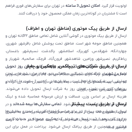
اولویت قرار گیرد.
امکان تحویل 3 ساعته
در تهران برای سفارش‌های فوری فراهم
است تا مشتریان در کوتاه‌ترین زمان ممکن محصول خود را دریافت کنند.
ارسال از طریق پیک موتوری (مناطق تهران و اطراف)
ارسال از طریق پیک موتوری در گوشی آنلاین شامل تمامی مناطق ۲۲گانه تهران و
همچنین مناطق حومه شهر است. مناطق تحت پوشش شامل باقرشهر، شهرری،
چهاردانگه، شهرقدس، کهریزک، اسلامشهر، پاکدشت، نسیم‌شهر، باغستان،
رباط‌کریم، نصیرشهر، ورامین، شاهدشهر، فرون‌آباد، قرچک، صالحیه، شهریار و
ارسال از طریق شرکت‌های تیپاکس، ماهکس و چاپار
اندیشه می‌شود.
سفارش‌های ثبت‌شده در روزهای کاری همان روز تحویل
ارسال از طریق شرکت‌های تیپاکس، ماهکس و چاپار برای شهرهای تحت
داده می‌شوند
و ارائه کارت شناسایی هنگام دریافت کالا الزامی است. در صورتی
پوشش این شرکت‌ها فراهم است. سفارش‌هایی که بین ساعت ۱۰ تا ۱۵ در
که پلمپ بسته مخدوش یا آسیب دیده باشد، از دریافت آن خودداری کرده و
روزهای کاری ثبت شوند، همان روز به شرکت ارسال تحویل داده می‌شوند.
سریعاً با پشتیبانی تماس بگیرید.
هزینه ارسال بر اساس وزن، مسافت و ارزش مرسوله محاسبه شده و لینک
ارسال از طریق پست پیشتاز
پرداخت برای تحویل‌گیرنده ارسال می‌شود.
تمامی سفارش‌ها بیمه شده‌اند
و در
ارسال از طریق پست پیشتاز نیز برای سراسر کشور امکان‌پذیر است و سفارش‌ها
صورت مفقودی کالا، پس از تایید شرکت حمل‌ونقل، هزینه پرداختی به مشتری
در روز کاری بعد از ثبت، ارسال می‌شوند. کد رهگیری مرسوله در حساب کاربری
بازگردانده خواهد شد. توجه داشته باشید که بیمه شامل کسر ۱۰ تا ۱۵ درصد
مشتری و همچنین از طریق پیامک ارسال می‌شود. پرداخت در محل برای این
فرانشیز است.