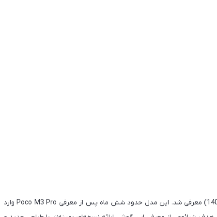
گوشی شیائومی پوکو M4 پرو در تاریخ 9 نوامبر 2021 (18 آبان 1400) معرفی شد. این مدل حدود شش ماه پس از معرفی Poco M3 Pro وارد