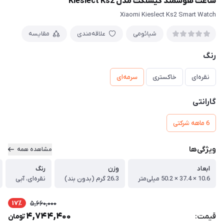
ساعت هوشمند کیسلکت مدل Kieslect Ks2
Xiaomi Kieslect Ks2 Smart Watch
شیائومی
علاقه‌مندی
مقایسه
رنگ
نقره‌ای
خاکستری
سرمه‌ای
گارانتی
6 ماهه شرکتی
ویژگی‌ها
مشاهده همه
ابعاد
وزن
رنگ
10.6 × 37.4 × 50.2 میلی‌متر
26.3 گرم (بدون بند)
نقره‌ای، آبی
17٪
5,660,000
4,744,400
قیمت:
تومان