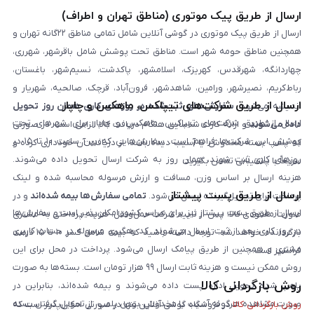
ارسال از طریق پیک موتوری (مناطق تهران و اطراف)
ارسال از طریق پیک موتوری در گوشی آنلاین شامل تمامی مناطق ۲۲گانه تهران و
همچنین مناطق حومه شهر است. مناطق تحت پوشش شامل باقرشهر، شهرری،
چهاردانگه، شهرقدس، کهریزک، اسلامشهر، پاکدشت، نسیم‌شهر، باغستان،
رباط‌کریم، نصیرشهر، ورامین، شاهدشهر، فرون‌آباد، قرچک، صالحیه، شهریار و
ارسال از طریق شرکت‌های تیپاکس، ماهکس و چاپار
اندیشه می‌شود.
سفارش‌های ثبت‌شده در روزهای کاری همان روز تحویل
ارسال از طریق شرکت‌های تیپاکس، ماهکس و چاپار برای شهرهای تحت
داده می‌شوند
و ارائه کارت شناسایی هنگام دریافت کالا الزامی است. در صورتی
پوشش این شرکت‌ها فراهم است. سفارش‌هایی که بین ساعت ۱۰ تا ۱۵ در
که پلمپ بسته مخدوش یا آسیب دیده باشد، از دریافت آن خودداری کرده و
روزهای کاری ثبت شوند، همان روز به شرکت ارسال تحویل داده می‌شوند.
سریعاً با پشتیبانی تماس بگیرید.
هزینه ارسال بر اساس وزن، مسافت و ارزش مرسوله محاسبه شده و لینک
ارسال از طریق پست پیشتاز
پرداخت برای تحویل‌گیرنده ارسال می‌شود.
تمامی سفارش‌ها بیمه شده‌اند
و در
ارسال از طریق پست پیشتاز نیز برای سراسر کشور امکان‌پذیر است و سفارش‌ها
صورت مفقودی کالا، پس از تایید شرکت حمل‌ونقل، هزینه پرداختی به مشتری
در روز کاری بعد از ثبت، ارسال می‌شوند. کد رهگیری مرسوله در حساب کاربری
بازگردانده خواهد شد. توجه داشته باشید که بیمه شامل کسر ۱۰ تا ۱۵ درصد
مشتری و همچنین از طریق پیامک ارسال می‌شود. پرداخت در محل برای این
فرانشیز است.
روش ممکن نیست و هزینه ثابت ارسال ۹۹ هزار تومان است. بسته‌ها به صورت
روش بازگردانی کالا
پلمپ شده تحویل اداره پست داده می‌شوند و بیمه شده‌اند، بنابراین در
صورت مشاهده هرگونه آسیب یا مخدوش بودن پلمپ، از تحویل گرفتن بسته
روش بازگردانی کالا
در فروشگاه گوشی آنلاین تنها در صورتی امکان‌پذیر است که