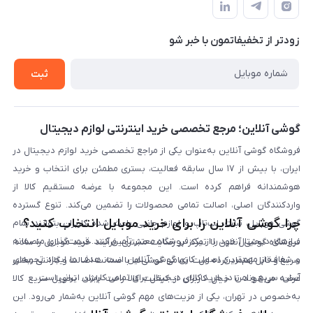
حساب کاربری
شرایط ضمانت هفت روزه
حریم خصوصی
زودتر از تخفیفاتمون با خبر شو
روش ارسال کالا در گوشی آنلاین
خرید سازمانی
روش بازگردانی کالا
ثبت
لیست محصولات
پرسش‌های متداول
بلاگ
گوشی آنلاین؛ مرجع تخصصی خرید اینترنتی لوازم دیجیتال
فروشگاه گوشی آنلاین به‌عنوان یکی از مراجع تخصصی خرید لوازم دیجیتال در
ایران، با بیش از ۱۷ سال سابقه فعالیت، بستری مطمئن برای انتخاب و خرید
هوشمندانه فراهم کرده است. این مجموعه با عرضه مستقیم کالا از
واردکنندگان اصلی، اصالت تمامی محصولات را تضمین می‌کند. تنوع گسترده
چرا گوشی آنلاین را برای خرید موبایل انتخاب کنید؟
گوشی موبایل، تبلت، لپ‌تاپ و لوازم جانبی باعث شده کاربران بتوانند تمام
نیازهای دیجیتال خود را از یک فروشگاه معتبر تأمین کنند. قیمت‌گذاری منصفانه
فروشگاه گوشی آنلاین با تمرکز بر رضایت مشتری، فرآیند خرید موبایل را ساده،
و شفاف از مهم‌ترین اصول کاری گوشی آنلاین است. هدف ما ایجاد تجربه‌ای
سریع و قابل اعتماد کرده است. تمامی گوشی‌ها با ضمانت اصالت و گارانتی معتبر
آسان، سریع و امن در خرید کالای دیجیتال برای تمامی کاربران ایرانی است.
عرضه می‌شوند تا خیال کاربران از کیفیت کالا راحت باشد. تحویل سریع کالا
به‌خصوص در تهران، یکی از مزیت‌های مهم گوشی آنلاین به‌شمار می‌رود. این