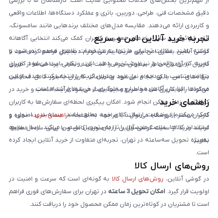
از مهم‌ترین بخش‌های خدمات محتوایی سایت است. کارشناسان ما با بررسی
دقیق مشخصات فنی، طراحی، دوربین، باتری و عملکرد دستگاه‌ها، اطلاعات واقعی
و کاربردی ارائه می‌دهند. مقایسه مدل‌های مختلف برندهایی مانند سامسونگ،
تجربه خرید آنلاین امن و سریع
اپل، شیائومی و سایر برندهای معتبر به کاربران کمک می‌کند انتخابی آگاهانه
داشته باشند. مقالات تحلیلی ما تنها به مشخصات ظاهری محدود نمی‌شود و
گوشی آنلاین بستری امن برای خرید اینترنتی لوازم دیجیتال فراهم کرده است تا
تجربه کاربری واقعی را نیز پوشش می‌دهد. این رویکرد باعث می‌شود کاربران
کاربران با آرامش خاطر سفارش خود را ثبت کنند. تمامی پرداخت‌ها از طریق
بتوانند متناسب با بودجه و نیاز خود بهترین گزینه را انتخاب کنند. هدف از این
درگاه‌های امن بانکی انجام می‌شود و اطلاعات کاربران به‌طور کامل محافظت
محتواها، افزایش آگاهی مخاطبان و جلوگیری از خریدهای اشتباه است.
می‌گردد. رابط کاربری ساده و سریع سایت باعث می‌شود فرآیند انتخاب و خرید در
راهنمای خرید
کوتاه‌ترین زمان ممکن انجام شود. امکان پیگیری لحظه‌ای سفارش‌ها به کاربران
کمک می‌کند از وضعیت ارسال کالای خود مطلع باشند. بسته‌بندی اصولی و
کاربران محترم فروشگاه می‌توانند با مراجعه به صفحه «
راهنمای خرید
»، نحوه و
استاندارد کالاها، سلامت محصول را تا زمان تحویل تضمین می‌کند. ارسال سریع،
فرایند خرید از سایت گوشی آنلاین را به‌صورت کامل و با زبانی ساده مطالعه
به‌ویژه تحویل سه‌ساعته در تهران، تجربه‌ای متفاوت از خرید آنلاین ایجاد کرده
نمایند.
است.
روش‌های ارسال کالا
در گوشی آنلاین،
روش‌های ارسال کالا
به گونه‌ای است که سرعت و امنیت در
اولویت قرار گیرد.
امکان تحویل 3 ساعته
در تهران برای سفارش‌های فوری فراهم
است تا مشتریان در کوتاه‌ترین زمان ممکن محصول خود را دریافت کنند.