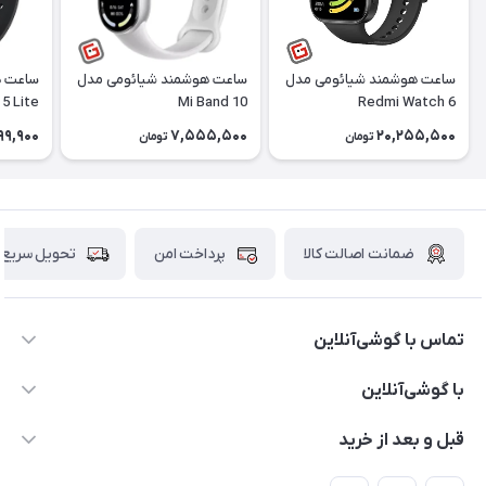
ساعت هوشمند شیائومی مدل
ساعت هوشمند شیائومی مدل
ساعت ه
5 Lite
Mi Band 10
Redmi Watch 6
99,900
7,555,500
20,255,500
تومان
تومان
ضمانت اصالت کالا
پرداخت امن
تحویل سریع
تماس با گوشی‌آنلاین
۰۲۱91001221
با گوشی‌آنلاین
info@gooshi.online
درباره ما
قبل و بعد از خرید
تهران، خیابان جمهوری، پاساژعلاءالدین، طبقه پنجم، واحد 564
تماس با ما
نحوه خرید از گوشی آنلاین