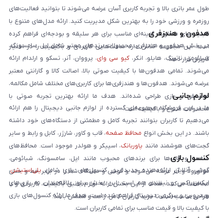
طول عمر باتری بالا و تجربه کاربری آسان عرضه می‌شوند تا بتوانید فعالیت‌های
روزمره و ورزشی خود را به بهترین شکل مدیریت کنید. ارائه مدل‌های متنوع با
هدفون و هندزفری
قابلیت‌های متفاوت، گزینه‌ای مناسب برای هر سلیقه و بودجه‌ای فراهم کرده
در بخش هدفون و هندزفری، محصولات برندهای معتبر شامل اپل، سامسونگ،
است. این مجموعه تلاش دارد ساعت‌هایی کاربردی و باکیفیت را در اختیار
شیائومی، ناتینگ، هایلو، انکر،
کیو سی وای
، پرووان، آنر، تسکو و ارلدام ارائه
کاربران قرار دهد.
می‌شوند. تمامی هدفون‌ها با کیفیت صوتی بالا، اصالت کالا و گارانتی معتبر
عرضه می‌شوند. هدفون‌ها و هندزفری‌ها برای کاربری‌های مختلف شامل مکالمه،
لوازم جانبی
موسیقی و بازی طراحی شده‌اند. هدف ما ارائه بهترین تجربه صوتی با
ما در این فروشگاه مجموعه‌ای گسترده از لوازم جانبی دیجیتال را هم ارائه
محصولات متنوع و باکیفیت است.
می‌دهیم تا کاربران بتوانند تجربه کامل و مطمئنی از دستگاه‌های خود داشته
باشند. در این بخش انواع
محافظ صفحه
، قاب و کاور، شارژر، کابل و رابط و سایر
گجت‌های هوشمند مانند
پاوربانک
، اسپیکر و هولدر موجود است. محافظ‌های
کنسول بازی
صفحه و قاب‌ها برای برندهای محبوب مانند اپل، سامسونگ، شیائومی،
گوشی آنلاین ارائه‌دهنده جدیدترین کنسول‌های بازی شامل
پلی‌استیشن
،
موتورولا و آنر عرضه می‌شوند و گوشی و دستگاه شما را در برابر خط و خش
ایکس‌باکس و نینتندو هم است. این بخش برای علاقه‌مندان به بازی‌های
محافظت می‌کنند. هدف از این بخش ارائه لوازم جانبی باکیفیت، کاربردی و با
ویدیویی و سرگرمی دیجیتال فراهم شده است. هدف ما ارائه کنسول‌های بازی
طراحی مناسب است تا خرید کاربران کامل، راحت و مطمئن باشد.
با کیفیت بالا و قیمت مناسب برای تمامی کاربران است.