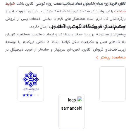
خودداری کرده و با پشتیبانی تماس بگیرید.
کالای خریداری شده مشمول مفاد ضمانت هفت روزه گوشی آنلاین باشد.
شرایط
ضمانت
را می‌توانید در صفحه مربوطه مطالعه بفرمایید. در این صورت، قبل از
بازگرداندن کالا لازم است هماهنگی‌های لازم با بخش خدمات پس از فروش
چشم‌انداز فروشگاه گوشی آنلاین
انجام شود و به هیچ‌وجه کالا بدون هماهنگی قبلی ارسال نگردد.
چشم‌انداز مجموعه بر پایه حذف واسطه‌ها و ایجاد دسترسی مستقیم کاربران
به کالاهای اصل و باکیفیت شکل گرفته است. ما تلاش می‌کنیم با توسعه
زیرساخت‌های فروش آنلاین، تجربه‌ای سریع‌تر و ساده‌تر از خرید دیجیتال در
مشاهده بیشتر
ایران ارائه دهیم. تبدیل‌شدن به مرجعی قابل اعتماد برای خرید کالای دیجیتال،
یکی از اهداف اصلی این مجموعه است. تمرکز بر رضایت مشتری، نوآوری در
خدمات و به‌روزرسانی مداوم محصولات، مسیر ما را روشن‌تر می‌کند. ما باور
داریم آینده بازار دیجیتال متعلق به کسب‌وکارهایی است که صداقت و شفافیت
را در اولویت قرار می‌دهند. گوشی آنلاین با تکیه بر تجربه و تخصص، با قدرت به
سمت تحقق این چشم‌انداز حرکت می‌کند.