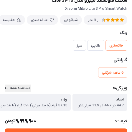
ساعت هوشمند میبرو مدل Lite 3 Pro
Xiaomi Mibro Lite 3 Pro Smart Watch
شیائومی
علاقه‌مندی
مقایسه
از 11 نظر
رنگ
خاکستری
طلایی
سبز
گارانتی
6 ماهه شرکتی
ویژگی‌ها
مشاهده همه
ابعاد
وزن
44.7 در 44.7 در 11.9 میلی‌متر
57.15 گرم (با 
9,999,900
قیمت:
تومان