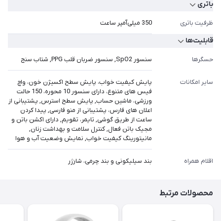
باتری
ظرفیت باتری
350 میلی‌آمپر ساعت
قابلیت‌ها
حسگرها
سنسور SpO2, سنسور ضربان قلب PPG, شتاب‌ سنج
سایر امکانات
پایش کیفیت خواب، پایش سطح اکسیژن خون، واچ
فیس های متنوع، دارای سنسور 10 محوره، 150 حالت
ورزشی، ماشین حساب, پایش سطح استرس, پشتیبانی از
اعلان های فارس، پشتیبانی از منو فارسی, پیدا کردن
ساعت از طریق گوشی, تایمر، تقویم, دارای اکشن باتن و
مجیک باتن فعال, کنترل سلامت و بهداشت زنان,
مانیتورینگ کیفیت خواب, نمایش وضعیت آب و هوا
اقلام همراه
بند سیلیکونی و بند چرمی، شارژر
محصولات مرتبط