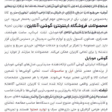
و شفاف از مهم‌ترین اصول کاری گوشی آنلاین است. هدف ما ایجاد تجربه‌ای
سریع و قابل اعتماد کرده است. تمامی گوشی‌ها با ضمانت اصالت و گارانتی معتبر
آسان، سریع و امن در خرید کالای دیجیتال برای تمامی کاربران ایرانی است.
عرضه می‌شوند تا خیال کاربران از کیفیت کالا راحت باشد. تحویل سریع کالا
به‌خصوص در تهران، یکی از مزیت‌های مهم گوشی آنلاین به‌شمار می‌رود. این
محصولات فروشگاه اینترنتی گوشی آنلاین
مجموعه تلاش می‌کند با ترکیب قیمت مناسب و خدمات حرفه‌ای، بهترین تجربه
خرید موبایل را برای کاربران فراهم کند.
در این فروشگاه گستره‌ای کامل از موبایل، تبلت، لپ‌تاپ، ساعت هوشمند،
هندزفری، هدفون، کنسول بازی و لوازم جانبی دیجیتال در دسترس کاربران قرار
دارد. این مجموعه با تمرکز بر کیفیت و خدمات حرفه‌ای، خریدی سریع و بدون
دغدغه را برای تمامی کاربران ممکن می‌کند. محصولات ما عبارتند از موارد زیر
گوشی موبایل
است:
فروشگاه اینترنتی گوشی آنلاین ارائه‌دهنده جدیدترین مدل‌های گوشی موبایل
از برندهای معتبر شامل
اپل
و
سامسونگ
است. تمامی گوشی‌ها با تضمین
اصالت کالا و گارانتی معتبر عرضه می‌شوند. همراه با هر محصول، مشخصات
کامل، تصاویر واقعی محصولات ارائه شده است تا کاربران انتخابی آگاهانه
تبلت
داشته باشند. هدف ما ارائه به‌روزترین و محبوب‌ترین گوشی‌ها با قیمت مناسب
مجموعه تبلت‌ها شامل مدل‌هایی با نمایشگرهای باکیفیت، پردازنده‌های سریع
است. با گوشی آنلاین، خرید گوشی موبایل سریع، امن و آسان است.
و قابلیت‌های چندوظیفه‌ای متنوع است. این دستگاه‌ها مناسب مطالعه، تماشای
فیلم، طراحی گرافیکی و حتی بازی‌های سبک و
تولید محتوا
هستند و تجربه‌ای