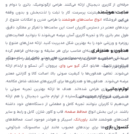
حرفه‌ای از کاربری دیجیتال ارائه می‌کنند. طراحی ارگونومیک، باتری با دوام و
ساعت هوشمند
قابلیت اتصال به اینترنت پرسرعت، کار با تبلت را لذت‌بخش و بدون وقفه
در این فروشگاه
انواع ساعت‌های هوشمند
با طراحی مدرن و امکانات متنوع، از
می‌کند.
برندهای معتبر در دسترس کاربران است. این ساعت‌ها با تمرکز بر عملکرد دقیق،
طول عمر باتری بالا و تجربه کاربری آسان عرضه می‌شوند تا بتوانید فعالیت‌های
روزمره و ورزشی خود را به بهترین شکل مدیریت کنید. ارائه مدل‌های متنوع با
هدفون و هندزفری
قابلیت‌های متفاوت، گزینه‌ای مناسب برای هر سلیقه و بودجه‌ای فراهم کرده
در بخش هدفون و هندزفری، محصولات برندهای معتبر شامل اپل، سامسونگ،
است. این مجموعه تلاش دارد ساعت‌هایی کاربردی و باکیفیت را در اختیار
شیائومی، ناتینگ، هایلو، انکر،
کیو سی وای
، پرووان، آنر، تسکو و ارلدام ارائه
کاربران قرار دهد.
می‌شوند. تمامی هدفون‌ها با کیفیت صوتی بالا، اصالت کالا و گارانتی معتبر
عرضه می‌شوند. هدفون‌ها و هندزفری‌ها برای کاربری‌های مختلف شامل مکالمه،
لوازم جانبی
موسیقی و بازی طراحی شده‌اند. هدف ما ارائه بهترین تجربه صوتی با
ما در این فروشگاه مجموعه‌ای گسترده از لوازم جانبی دیجیتال را هم ارائه
محصولات متنوع و باکیفیت است.
می‌دهیم تا کاربران بتوانند تجربه کامل و مطمئنی از دستگاه‌های خود داشته
باشند. در این بخش انواع
محافظ صفحه
، قاب و کاور، شارژر، کابل و رابط و سایر
گجت‌های هوشمند مانند
پاوربانک
، اسپیکر و هولدر موجود است. محافظ‌های
کنسول بازی
صفحه و قاب‌ها برای برندهای محبوب مانند اپل، سامسونگ، شیائومی،