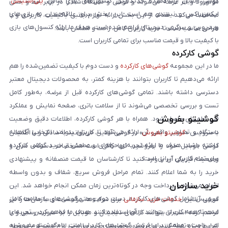
گوشی آنلاین ارائه‌دهنده جدیدترین کنسول‌های بازی شامل
پلی‌استیشن
،
موتورولا و آنر عرضه می‌شوند و گوشی و دستگاه شما را در برابر خط و خش
ایکس‌باکس و نینتندو هم است. این بخش برای علاقه‌مندان به بازی‌های
محافظت می‌کنند. هدف از این بخش ارائه لوازم جانبی باکیفیت، کاربردی و با
ویدیویی و سرگرمی دیجیتال فراهم شده است. هدف ما ارائه کنسول‌های بازی
طراحی مناسب است تا خرید کاربران کامل، راحت و مطمئن باشد.
با کیفیت بالا و قیمت مناسب برای تمامی کاربران است.
گوشی کارکرده
ما در این مجموعه
گوشی‌های کارکرده
و دست دوم با کیفیت تضمین‌شده را هم
ارائه می‌دهیم تا کاربران بتوانند با هزینه کمتر، به محصولات دیجیتال معتبر
دسترسی داشته باشند. تمامی گوشی‌های کارکرده قبل از عرضه، به‌طور کامل
تست و بررسی تخصصی می‌شوند تا از سلامت باتری، صفحه نمایش و عملکرد
گوشیتو بفروش
فنی اطمینان حاصل شود. همراه با هر گوشی کارکرده، اطلاعات دقیق وضعیت
دستگاه و تصاویر واقعی آن ارائه می‌شود تا کاربران بتوانند انتخابی آگاهانه
با سرویس «
گوشیتو بفروش
» در گوشی آنلاین، می‌توانید به‌سادگی و با اطمینان
داشته باشند. هدف ما ارائه تجربه‌ای حرفه‌ای و مطمئن از خرید گوشی کارکرده
گوشی موبایل خود را بفروشید. تنها کافی است مشخصات دستگاه، مدل و
برای تمام کاربران ایرانی است.
وضعیت فیزیکی آن را وارد کنید تا کارشناسان ما قیمت منصفانه و پیشنهادی
خرید را به شما اعلام کنند. تمام مراحل فروش سریع، شفاف و بدون واسطه
خرید سازمان
انجام می‌شود و پرداخت وجه در کوتاه‌ترین زمان ممکن انجام خواهد شد. این
سرویس شامل گوشی‌های کارکرده، دست دوم و حتی گوشی‌های با سلامت کامل
گوشی آنلاین
خدمات خرید سازمانی
برای شرکت‌ها، مؤسسات و سازمان‌ها را نیز
است تا همه کاربران بتوانند از آن استفاده کنند. هدف ما فراهم کردن تجربه‌ای
فراهم کرده است تا بتوانند کالاهای دیجیتال و موبایل را به صورت رسمی و با
امن، راحت و مطمئن برای فروش گوشی‌های کاربران است. با «گوشیتو بفروش»،
شرایط ویژه تهیه کنند. برای ثبت درخواست خرید سازمانی لازم است فرم مربوطه