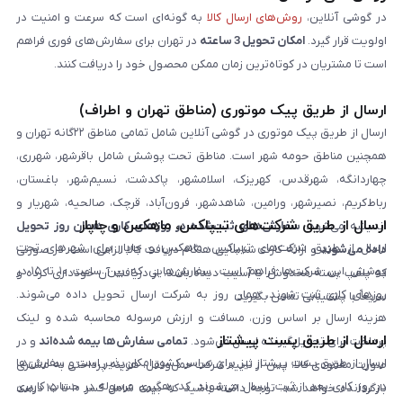
در گوشی آنلاین،
روش‌های ارسال کالا
به گونه‌ای است که سرعت و امنیت در
اولویت قرار گیرد.
امکان تحویل 3 ساعته
در تهران برای سفارش‌های فوری فراهم
است تا مشتریان در کوتاه‌ترین زمان ممکن محصول خود را دریافت کنند.
ارسال از طریق پیک موتوری (مناطق تهران و اطراف)
ارسال از طریق پیک موتوری در گوشی آنلاین شامل تمامی مناطق ۲۲گانه تهران و
همچنین مناطق حومه شهر است. مناطق تحت پوشش شامل باقرشهر، شهرری،
چهاردانگه، شهرقدس، کهریزک، اسلامشهر، پاکدشت، نسیم‌شهر، باغستان،
رباط‌کریم، نصیرشهر، ورامین، شاهدشهر، فرون‌آباد، قرچک، صالحیه، شهریار و
ارسال از طریق شرکت‌های تیپاکس، ماهکس و چاپار
اندیشه می‌شود.
سفارش‌های ثبت‌شده در روزهای کاری همان روز تحویل
ارسال از طریق شرکت‌های تیپاکس، ماهکس و چاپار برای شهرهای تحت
داده می‌شوند
و ارائه کارت شناسایی هنگام دریافت کالا الزامی است. در صورتی
پوشش این شرکت‌ها فراهم است. سفارش‌هایی که بین ساعت ۱۰ تا ۱۵ در
که پلمپ بسته مخدوش یا آسیب دیده باشد، از دریافت آن خودداری کرده و
روزهای کاری ثبت شوند، همان روز به شرکت ارسال تحویل داده می‌شوند.
سریعاً با پشتیبانی تماس بگیرید.
هزینه ارسال بر اساس وزن، مسافت و ارزش مرسوله محاسبه شده و لینک
ارسال از طریق پست پیشتاز
پرداخت برای تحویل‌گیرنده ارسال می‌شود.
تمامی سفارش‌ها بیمه شده‌اند
و در
ارسال از طریق پست پیشتاز نیز برای سراسر کشور امکان‌پذیر است و سفارش‌ها
صورت مفقودی کالا، پس از تایید شرکت حمل‌ونقل، هزینه پرداختی به مشتری
در روز کاری بعد از ثبت، ارسال می‌شوند. کد رهگیری مرسوله در حساب کاربری
بازگردانده خواهد شد. توجه داشته باشید که بیمه شامل کسر ۱۰ تا ۱۵ درصد