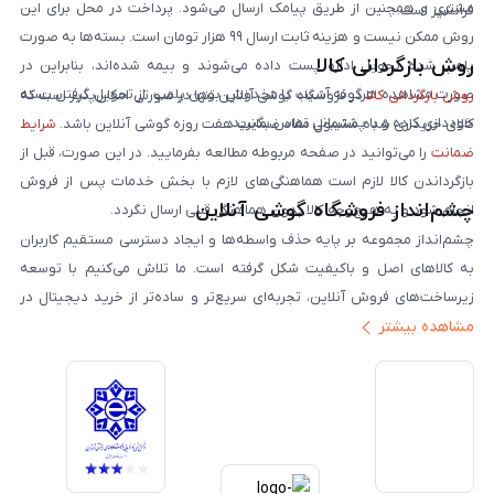
مشتری و همچنین از طریق پیامک ارسال می‌شود. پرداخت در محل برای این
فرانشیز است.
روش ممکن نیست و هزینه ثابت ارسال ۹۹ هزار تومان است. بسته‌ها به صورت
روش بازگردانی کالا
پلمپ شده تحویل اداره پست داده می‌شوند و بیمه شده‌اند، بنابراین در
صورت مشاهده هرگونه آسیب یا مخدوش بودن پلمپ، از تحویل گرفتن بسته
روش بازگردانی کالا
در فروشگاه گوشی آنلاین تنها در صورتی امکان‌پذیر است که
خودداری کرده و با پشتیبانی تماس بگیرید.
کالای خریداری شده مشمول مفاد ضمانت هفت روزه گوشی آنلاین باشد.
شرایط
ضمانت
را می‌توانید در صفحه مربوطه مطالعه بفرمایید. در این صورت، قبل از
بازگرداندن کالا لازم است هماهنگی‌های لازم با بخش خدمات پس از فروش
چشم‌انداز فروشگاه گوشی آنلاین
انجام شود و به هیچ‌وجه کالا بدون هماهنگی قبلی ارسال نگردد.
چشم‌انداز مجموعه بر پایه حذف واسطه‌ها و ایجاد دسترسی مستقیم کاربران
به کالاهای اصل و باکیفیت شکل گرفته است. ما تلاش می‌کنیم با توسعه
زیرساخت‌های فروش آنلاین، تجربه‌ای سریع‌تر و ساده‌تر از خرید دیجیتال در
مشاهده بیشتر
ایران ارائه دهیم. تبدیل‌شدن به مرجعی قابل اعتماد برای خرید کالای دیجیتال،
یکی از اهداف اصلی این مجموعه است. تمرکز بر رضایت مشتری، نوآوری در
خدمات و به‌روزرسانی مداوم محصولات، مسیر ما را روشن‌تر می‌کند. ما باور
داریم آینده بازار دیجیتال متعلق به کسب‌وکارهایی است که صداقت و شفافیت
را در اولویت قرار می‌دهند. گوشی آنلاین با تکیه بر تجربه و تخصص، با قدرت به
سمت تحقق این چشم‌انداز حرکت می‌کند.