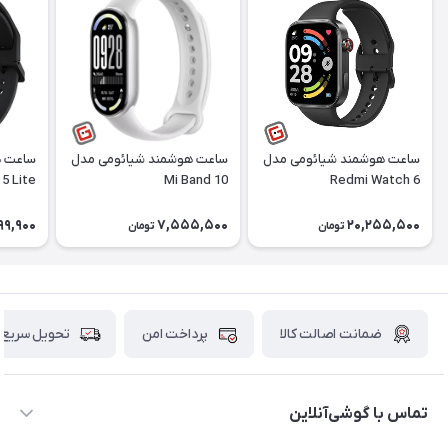
ساعت هوشمند شیائومی مدل
ساعت هوشمند شیائومی مدل
ساعت ه
5 Lite
Mi Band 10
Redmi Watch 6
99,900
7,555,500
20,255,500
تومان
تومان
ضمانت اصالت کالا
پرداخت امن
تحویل سریع
تماس با گوشی‌آنلاین