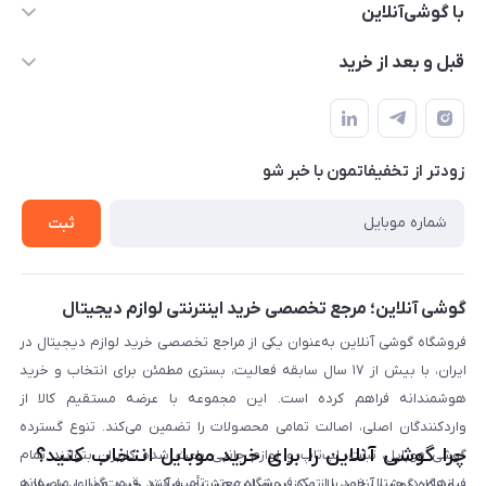
۰۲۱91001221
با گوشی‌آنلاین
info@gooshi.online
درباره ما
قبل و بعد از خرید
تهران، خیابان جمهوری، پاساژعلاءالدین، طبقه پنجم، واحد 564
تماس با ما
نحوه خرید از گوشی آنلاین
حساب کاربری
شرایط ضمانت هفت روزه
حریم خصوصی
زودتر از تخفیفاتمون با خبر شو
روش ارسال کالا در گوشی آنلاین
خرید سازمانی
روش بازگردانی کالا
ثبت
لیست محصولات
پرسش‌های متداول
بلاگ
گوشی آنلاین؛ مرجع تخصصی خرید اینترنتی لوازم دیجیتال
فروشگاه گوشی آنلاین به‌عنوان یکی از مراجع تخصصی خرید لوازم دیجیتال در
ایران، با بیش از ۱۷ سال سابقه فعالیت، بستری مطمئن برای انتخاب و خرید
هوشمندانه فراهم کرده است. این مجموعه با عرضه مستقیم کالا از
واردکنندگان اصلی، اصالت تمامی محصولات را تضمین می‌کند. تنوع گسترده
چرا گوشی آنلاین را برای خرید موبایل انتخاب کنید؟
گوشی موبایل، تبلت، لپ‌تاپ و لوازم جانبی باعث شده کاربران بتوانند تمام
نیازهای دیجیتال خود را از یک فروشگاه معتبر تأمین کنند. قیمت‌گذاری منصفانه
فروشگاه گوشی آنلاین با تمرکز بر رضایت مشتری، فرآیند خرید موبایل را ساده،