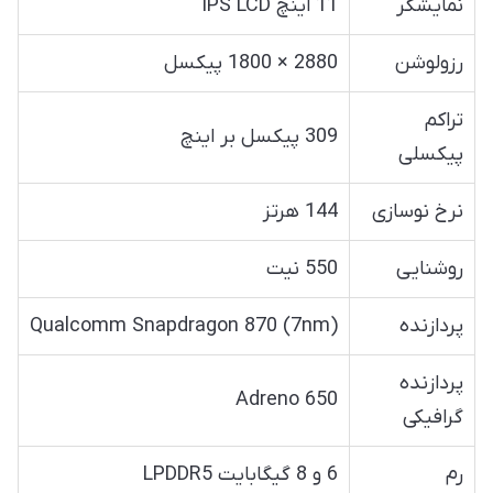
نمایشگر
11 اینچ IPS LCD
رزولوشن
2880 × 1800 پیکسل
تراکم
309 پیکسل بر اینچ
پیکسلی
نرخ نوسازی
144 هرتز
روشنایی
550 نیت
پردازنده
Qualcomm Snapdragon 870 (7nm)
پردازنده
Adreno 650
گرافیکی
رم
6 و 8 گیگابایت LPDDR5