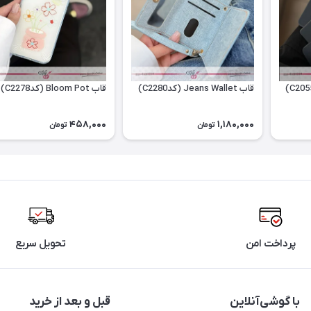
قاب Jeans Wallet (کدC2280)
قاب Bloom Pot (کدC2278)
458,000
1,180,000
تومان
تومان
پرداخت امن
تحویل سریع
با گوشی‌آنلاین
قبل و بعد از خرید