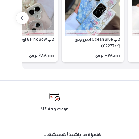
قاب Ocean Blue اندرویدی
قاب Pink Bow با آویز (کدC2276)
(کدC2277)
688,000
328,000
تومان
تومان
عودت وجه کالا
همراه ما باشید! همیشه...