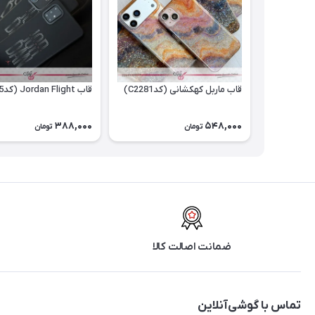
قاب ماربل کهکشانی (کدC2281)
قاب Jordan Flight (کدC2055)
388,000
548,000
تومان
تومان
ضمانت اصالت کالا
تماس با گوشی‌آنلاین