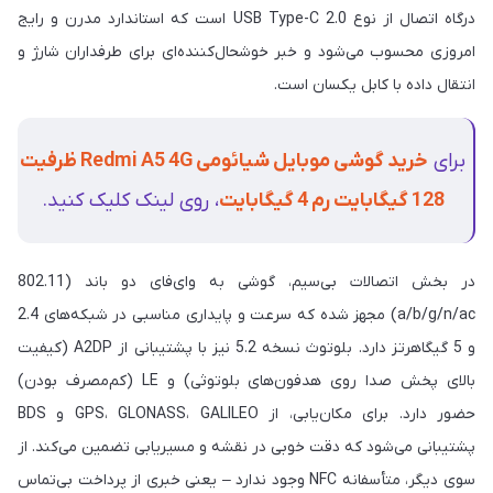
درگاه اتصال از نوع USB Type-C 2.0 است که استاندارد مدرن و رایج
امروزی محسوب می‌شود و خبر خوشحال‌کننده‌ای برای طرفداران شارژ و
انتقال داده با کابل یکسان است.
برای
خرید گوشی موبایل شیائومی Redmi A5 4G ظرفیت
128 گیگابایت رم 4 گیگابایت
، روی لینک کلیک کنید.
در بخش اتصالات بی‌سیم، گوشی به وای‌فای دو باند (802.11
a/b/g/n/ac) مجهز شده که سرعت و پایداری مناسبی در شبکه‌های 2.4
و 5 گیگاهرتز دارد. بلوتوث نسخه 5.2 نیز با پشتیبانی از A2DP (کیفیت
بالای پخش صدا روی هدفون‌های بلوتوثی) و LE (کم‌مصرف بودن)
حضور دارد. برای مکان‌یابی، از GPS، GLONASS، GALILEO و BDS
پشتیبانی می‌شود که دقت خوبی در نقشه و مسیریابی تضمین می‌کند. از
سوی دیگر، متأسفانه NFC وجود ندارد – یعنی خبری از پرداخت بی‌تماس