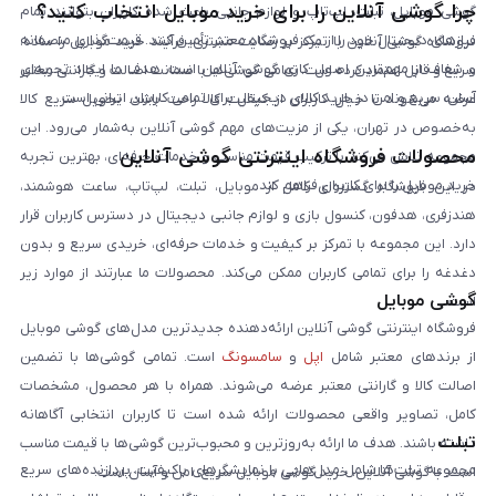
چرا گوشی آنلاین را برای خرید موبایل انتخاب کنید؟
گوشی موبایل، تبلت، لپ‌تاپ و لوازم جانبی باعث شده کاربران بتوانند تمام
نیازهای دیجیتال خود را از یک فروشگاه معتبر تأمین کنند. قیمت‌گذاری منصفانه
فروشگاه گوشی آنلاین با تمرکز بر رضایت مشتری، فرآیند خرید موبایل را ساده،
و شفاف از مهم‌ترین اصول کاری گوشی آنلاین است. هدف ما ایجاد تجربه‌ای
سریع و قابل اعتماد کرده است. تمامی گوشی‌ها با ضمانت اصالت و گارانتی معتبر
آسان، سریع و امن در خرید کالای دیجیتال برای تمامی کاربران ایرانی است.
عرضه می‌شوند تا خیال کاربران از کیفیت کالا راحت باشد. تحویل سریع کالا
به‌خصوص در تهران، یکی از مزیت‌های مهم گوشی آنلاین به‌شمار می‌رود. این
محصولات فروشگاه اینترنتی گوشی آنلاین
مجموعه تلاش می‌کند با ترکیب قیمت مناسب و خدمات حرفه‌ای، بهترین تجربه
خرید موبایل را برای کاربران فراهم کند.
در این فروشگاه گستره‌ای کامل از موبایل، تبلت، لپ‌تاپ، ساعت هوشمند،
هندزفری، هدفون، کنسول بازی و لوازم جانبی دیجیتال در دسترس کاربران قرار
دارد. این مجموعه با تمرکز بر کیفیت و خدمات حرفه‌ای، خریدی سریع و بدون
دغدغه را برای تمامی کاربران ممکن می‌کند. محصولات ما عبارتند از موارد زیر
گوشی موبایل
است:
فروشگاه اینترنتی گوشی آنلاین ارائه‌دهنده جدیدترین مدل‌های گوشی موبایل
از برندهای معتبر شامل
اپل
و
سامسونگ
است. تمامی گوشی‌ها با تضمین
اصالت کالا و گارانتی معتبر عرضه می‌شوند. همراه با هر محصول، مشخصات
کامل، تصاویر واقعی محصولات ارائه شده است تا کاربران انتخابی آگاهانه
تبلت
داشته باشند. هدف ما ارائه به‌روزترین و محبوب‌ترین گوشی‌ها با قیمت مناسب
مجموعه تبلت‌ها شامل مدل‌هایی با نمایشگرهای باکیفیت، پردازنده‌های سریع
است. با گوشی آنلاین، خرید گوشی موبایل سریع، امن و آسان است.