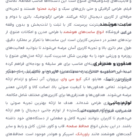
و قابلیت‌های چندوظیفه‌ای متنوع است. این دستگاه‌ها مناسب مطالعه، تماشای
فیلم، طراحی گرافیکی و حتی بازی‌های سبک و
تولید محتوا
هستند و تجربه‌ای
حرفه‌ای از کاربری دیجیتال ارائه می‌کنند. طراحی ارگونومیک، باتری با دوام و
ساعت هوشمند
قابلیت اتصال به اینترنت پرسرعت، کار با تبلت را لذت‌بخش و بدون وقفه
در این فروشگاه
انواع ساعت‌های هوشمند
با طراحی مدرن و امکانات متنوع، از
می‌کند.
برندهای معتبر در دسترس کاربران است. این ساعت‌ها با تمرکز بر عملکرد دقیق،
طول عمر باتری بالا و تجربه کاربری آسان عرضه می‌شوند تا بتوانید فعالیت‌های
روزمره و ورزشی خود را به بهترین شکل مدیریت کنید. ارائه مدل‌های متنوع با
هدفون و هندزفری
قابلیت‌های متفاوت، گزینه‌ای مناسب برای هر سلیقه و بودجه‌ای فراهم کرده
در بخش هدفون و هندزفری، محصولات برندهای معتبر شامل اپل، سامسونگ،
است. این مجموعه تلاش دارد ساعت‌هایی کاربردی و باکیفیت را در اختیار
شیائومی، ناتینگ، هایلو، انکر،
کیو سی وای
، پرووان، آنر، تسکو و ارلدام ارائه
کاربران قرار دهد.
می‌شوند. تمامی هدفون‌ها با کیفیت صوتی بالا، اصالت کالا و گارانتی معتبر
عرضه می‌شوند. هدفون‌ها و هندزفری‌ها برای کاربری‌های مختلف شامل مکالمه،
لوازم جانبی
موسیقی و بازی طراحی شده‌اند. هدف ما ارائه بهترین تجربه صوتی با
ما در این فروشگاه مجموعه‌ای گسترده از لوازم جانبی دیجیتال را هم ارائه
محصولات متنوع و باکیفیت است.
می‌دهیم تا کاربران بتوانند تجربه کامل و مطمئنی از دستگاه‌های خود داشته
باشند. در این بخش انواع
محافظ صفحه
، قاب و کاور، شارژر، کابل و رابط و سایر
گجت‌های هوشمند مانند
پاوربانک
، اسپیکر و هولدر موجود است. محافظ‌های