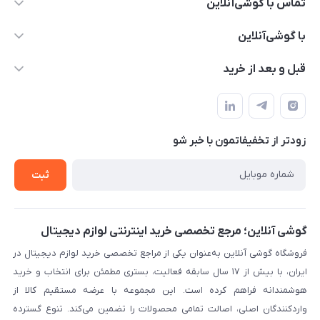
تماس با گوشی‌آنلاین
۰۲۱91001221
با گوشی‌آنلاین
info@gooshi.online
درباره ما
قبل و بعد از خرید
تهران، خیابان جمهوری، پاساژعلاءالدین، طبقه پنجم، واحد 564
تماس با ما
نحوه خرید از گوشی آنلاین
حساب کاربری
شرایط ضمانت هفت روزه
حریم خصوصی
زودتر از تخفیفاتمون با خبر شو
روش ارسال کالا در گوشی آنلاین
خرید سازمانی
روش بازگردانی کالا
ثبت
لیست محصولات
پرسش‌های متداول
بلاگ
گوشی آنلاین؛ مرجع تخصصی خرید اینترنتی لوازم دیجیتال
فروشگاه گوشی آنلاین به‌عنوان یکی از مراجع تخصصی خرید لوازم دیجیتال در
ایران، با بیش از ۱۷ سال سابقه فعالیت، بستری مطمئن برای انتخاب و خرید
هوشمندانه فراهم کرده است. این مجموعه با عرضه مستقیم کالا از
واردکنندگان اصلی، اصالت تمامی محصولات را تضمین می‌کند. تنوع گسترده