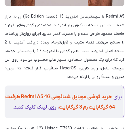
Redmi A5 با سیستم‌عامل اندروید 15 (نسخه Go Edition) روانه بازار
شده است. این نسخه سبک‌وزن از اندروید، مخصوص گوشی‌های با رم و
حافظه محدود طراحی شده و با مصرف کمتر منابع، اجرای روان‌تر برنامه‌ها
را ممکن می‌کند. نکته مثبت و قابل‌توجه، وعده دریافت آپدیت تا 2
نسخه اصلی اندروید است؛ یعنی گوشی تا اندروید 17 را پشتیبانی خواهد
کرد که برای یک محصول اقتصادی، بسیار عالی محسوب می‌شود. روی این
سیستم عامل، رابط کاربری HyperOS شیائومی قرار گرفته که تجربه
مدرن و نسبتاً روانی را ارائه می‌دهد.
برای
خرید گوشی موبایل شیائومی Redmi A5 4G ظرفیت
64 گیگابایت رم 3 گیگابایت
، روی لینک کلیک کنید.
در بخش سخت‌افزاری، تراشه Unisoc T7250 (12 نانومتری) وظیفه