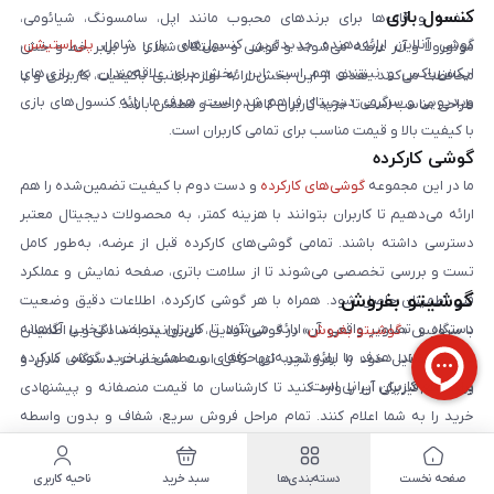
کنسول بازی
صفحه و قاب‌ها برای برندهای محبوب مانند اپل، سامسونگ، شیائومی،
گوشی آنلاین ارائه‌دهنده جدیدترین کنسول‌های بازی شامل
پلی‌استیشن
،
موتورولا و آنر عرضه می‌شوند و گوشی و دستگاه شما را در برابر خط و خش
ایکس‌باکس و نینتندو هم است. این بخش برای علاقه‌مندان به بازی‌های
محافظت می‌کنند. هدف از این بخش ارائه لوازم جانبی باکیفیت، کاربردی و با
ویدیویی و سرگرمی دیجیتال فراهم شده است. هدف ما ارائه کنسول‌های بازی
طراحی مناسب است تا خرید کاربران کامل، راحت و مطمئن باشد.
با کیفیت بالا و قیمت مناسب برای تمامی کاربران است.
گوشی کارکرده
ما در این مجموعه
گوشی‌های کارکرده
و دست دوم با کیفیت تضمین‌شده را هم
ارائه می‌دهیم تا کاربران بتوانند با هزینه کمتر، به محصولات دیجیتال معتبر
دسترسی داشته باشند. تمامی گوشی‌های کارکرده قبل از عرضه، به‌طور کامل
تست و بررسی تخصصی می‌شوند تا از سلامت باتری، صفحه نمایش و عملکرد
گوشیتو بفروش
فنی اطمینان حاصل شود. همراه با هر گوشی کارکرده، اطلاعات دقیق وضعیت
دستگاه و تصاویر واقعی آن ارائه می‌شود تا کاربران بتوانند انتخابی آگاهانه
با سرویس «
گوشیتو بفروش
» در گوشی آنلاین، می‌توانید به‌سادگی و با اطمینان
داشته باشند. هدف ما ارائه تجربه‌ای حرفه‌ای و مطمئن از خرید گوشی کارکرده
گوشی موبایل خود را بفروشید. تنها کافی است مشخصات دستگاه، مدل و
برای تمام کاربران ایرانی است.
وضعیت فیزیکی آن را وارد کنید تا کارشناسان ما قیمت منصفانه و پیشنهادی
خرید را به شما اعلام کنند. تمام مراحل فروش سریع، شفاف و بدون واسطه
خرید سازمان
انجام می‌شود و پرداخت وجه در کوتاه‌ترین زمان ممکن انجام خواهد شد. این
سرویس شامل گوشی‌های کارکرده، دست دوم و حتی گوشی‌های با سلامت کامل
گوشی آنلاین
خدمات خرید سازمانی
برای شرکت‌ها، مؤسسات و سازمان‌ها را نیز
صفحه نخست
دسته‌بندی‌ها
سبد خرید
ناحیه کاربری