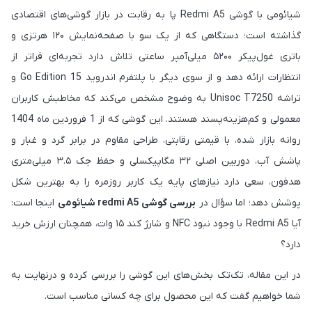
شیائومی با گوشی Redmi A5 پا به رقابت در بازار گوشی‌های اقتصادی
گذاشته است؛ دستگاهی که از یک سو با صفحه‌نمایش ۱۲۰ هرتزی و
باتری غول‌پیکر ۵۲۰۰ میلی‌آمپر ساعتی تلاش دارد تجربه‌ای فراتر از
انتظارات ارائه دهد و از سوی دیگر با پلتفرم اندروید 15 Go Edition و
تراشه Unisoc T7250 به وضوح مشخص می‌کند که مخاطبش کاربران
معمولی و کم‌هزینه‌پسند هستند. این گوشی که از 1 فروردین ماه 1404
روانه بازار شده، با قیمتی رقابتی، طراحی مقاوم در برابر گرد و غبار و
پاشش آب، دوربین اصلی ۳۲ مگاپیکسلی و حفظ جک ۳.۵ میلی‌متری
هدفون، سعی دارد نیازهای پایه یک کاربر روزمره را به بهترین شکل
پوشش دهد؛ اما سؤال در
بررسی گوشی redmi A5 شیائومی
اینجا است:
آیا Redmi A5 با وجود نبود NFC و شارژ کند ۱۵ وات، همچنان ارزش خرید
دارد؟
در این مقاله، تک‌تک بخش‌های این گوشی را بررسی کرده و درنهایت به
شما خواهیم گفت که این محصول برای چه کسانی مناسب است.