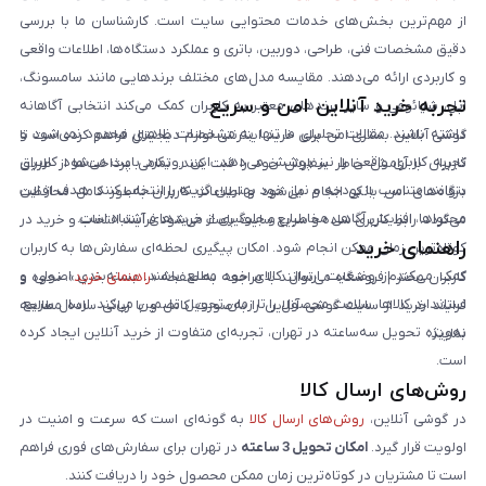
از مهم‌ترین بخش‌های خدمات محتوایی سایت است. کارشناسان ما با بررسی
دقیق مشخصات فنی، طراحی، دوربین، باتری و عملکرد دستگاه‌ها، اطلاعات واقعی
و کاربردی ارائه می‌دهند. مقایسه مدل‌های مختلف برندهایی مانند سامسونگ،
تجربه خرید آنلاین امن و سریع
اپل، شیائومی و سایر برندهای معتبر به کاربران کمک می‌کند انتخابی آگاهانه
داشته باشند. مقالات تحلیلی ما تنها به مشخصات ظاهری محدود نمی‌شود و
گوشی آنلاین بستری امن برای خرید اینترنتی لوازم دیجیتال فراهم کرده است تا
تجربه کاربری واقعی را نیز پوشش می‌دهد. این رویکرد باعث می‌شود کاربران
کاربران با آرامش خاطر سفارش خود را ثبت کنند. تمامی پرداخت‌ها از طریق
بتوانند متناسب با بودجه و نیاز خود بهترین گزینه را انتخاب کنند. هدف از این
درگاه‌های امن بانکی انجام می‌شود و اطلاعات کاربران به‌طور کامل محافظت
محتواها، افزایش آگاهی مخاطبان و جلوگیری از خریدهای اشتباه است.
می‌گردد. رابط کاربری ساده و سریع سایت باعث می‌شود فرآیند انتخاب و خرید در
راهنمای خرید
کوتاه‌ترین زمان ممکن انجام شود. امکان پیگیری لحظه‌ای سفارش‌ها به کاربران
کمک می‌کند از وضعیت ارسال کالای خود مطلع باشند. بسته‌بندی اصولی و
کاربران محترم فروشگاه می‌توانند با مراجعه به صفحه «
راهنمای خرید
»، نحوه و
استاندارد کالاها، سلامت محصول را تا زمان تحویل تضمین می‌کند. ارسال سریع،
فرایند خرید از سایت گوشی آنلاین را به‌صورت کامل و با زبانی ساده مطالعه
به‌ویژه تحویل سه‌ساعته در تهران، تجربه‌ای متفاوت از خرید آنلاین ایجاد کرده
نمایند.
است.
روش‌های ارسال کالا
در گوشی آنلاین،
روش‌های ارسال کالا
به گونه‌ای است که سرعت و امنیت در
اولویت قرار گیرد.
امکان تحویل 3 ساعته
در تهران برای سفارش‌های فوری فراهم
است تا مشتریان در کوتاه‌ترین زمان ممکن محصول خود را دریافت کنند.