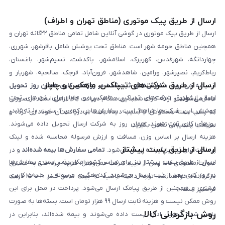
ارسال از طریق پیک موتوری (مناطق تهران و اطراف)
ارسال از طریق پیک موتوری در گوشی آنلاین شامل تمامی مناطق ۲۲گانه تهران و
همچنین مناطق حومه شهر است. مناطق تحت پوشش شامل باقرشهر، شهرری،
چهاردانگه، شهرقدس، کهریزک، اسلامشهر، پاکدشت، نسیم‌شهر، باغستان،
رباط‌کریم، نصیرشهر، ورامین، شاهدشهر، فرون‌آباد، قرچک، صالحیه، شهریار و
ارسال از طریق شرکت‌های تیپاکس، ماهکس و چاپار
اندیشه می‌شود.
سفارش‌های ثبت‌شده در روزهای کاری همان روز تحویل
ارسال از طریق شرکت‌های تیپاکس، ماهکس و چاپار برای شهرهای تحت
داده می‌شوند
و ارائه کارت شناسایی هنگام دریافت کالا الزامی است. در صورتی
پوشش این شرکت‌ها فراهم است. سفارش‌هایی که بین ساعت ۱۰ تا ۱۵ در
که پلمپ بسته مخدوش یا آسیب دیده باشد، از دریافت آن خودداری کرده و
روزهای کاری ثبت شوند، همان روز به شرکت ارسال تحویل داده می‌شوند.
سریعاً با پشتیبانی تماس بگیرید.
هزینه ارسال بر اساس وزن، مسافت و ارزش مرسوله محاسبه شده و لینک
ارسال از طریق پست پیشتاز
پرداخت برای تحویل‌گیرنده ارسال می‌شود.
تمامی سفارش‌ها بیمه شده‌اند
و در
ارسال از طریق پست پیشتاز نیز برای سراسر کشور امکان‌پذیر است و سفارش‌ها
صورت مفقودی کالا، پس از تایید شرکت حمل‌ونقل، هزینه پرداختی به مشتری
در روز کاری بعد از ثبت، ارسال می‌شوند. کد رهگیری مرسوله در حساب کاربری
بازگردانده خواهد شد. توجه داشته باشید که بیمه شامل کسر ۱۰ تا ۱۵ درصد
مشتری و همچنین از طریق پیامک ارسال می‌شود. پرداخت در محل برای این
فرانشیز است.
روش ممکن نیست و هزینه ثابت ارسال ۹۹ هزار تومان است. بسته‌ها به صورت
روش بازگردانی کالا
پلمپ شده تحویل اداره پست داده می‌شوند و بیمه شده‌اند، بنابراین در