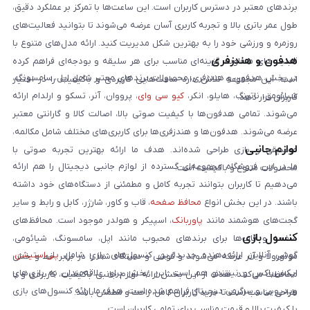
برندهای معتبر در دسترس کاربران است. این ساعت‌ها با تمرکز بر عملکرد دقیق،
طول عمر باتری بالا و تجربه کاربری آسان عرضه می‌شوند تا بتوانید فعالیت‌های
روزمره و ورزشی خود را به بهترین شکل مدیریت کنید. ارائه مدل‌های متنوع با
هدفون و هندزفری
قابلیت‌های متفاوت، گزینه‌ای مناسب برای هر سلیقه و بودجه‌ای فراهم کرده
در بخش هدفون و هندزفری، محصولات برندهای معتبر شامل اپل، سامسونگ،
است. این مجموعه تلاش دارد ساعت‌هایی کاربردی و باکیفیت را در اختیار
شیائومی، ناتینگ، هایلو، انکر،
کیو سی وای
، پرووان، آنر، تسکو و ارلدام ارائه
کاربران قرار دهد.
می‌شوند. تمامی هدفون‌ها با کیفیت صوتی بالا، اصالت کالا و گارانتی معتبر
عرضه می‌شوند. هدفون‌ها و هندزفری‌ها برای کاربری‌های مختلف شامل مکالمه،
لوازم جانبی
موسیقی و بازی طراحی شده‌اند. هدف ما ارائه بهترین تجربه صوتی با
ما در این فروشگاه مجموعه‌ای گسترده از لوازم جانبی دیجیتال را هم ارائه
محصولات متنوع و باکیفیت است.
می‌دهیم تا کاربران بتوانند تجربه کامل و مطمئنی از دستگاه‌های خود داشته
باشند. در این بخش انواع
محافظ صفحه
، قاب و کاور، شارژر، کابل و رابط و سایر
گجت‌های هوشمند مانند
پاوربانک
، اسپیکر و هولدر موجود است. محافظ‌های
کنسول بازی
صفحه و قاب‌ها برای برندهای محبوب مانند اپل، سامسونگ، شیائومی،
گوشی آنلاین ارائه‌دهنده جدیدترین کنسول‌های بازی شامل
پلی‌استیشن
،
موتورولا و آنر عرضه می‌شوند و گوشی و دستگاه شما را در برابر خط و خش
ایکس‌باکس و نینتندو هم است. این بخش برای علاقه‌مندان به بازی‌های
محافظت می‌کنند. هدف از این بخش ارائه لوازم جانبی باکیفیت، کاربردی و با
ویدیویی و سرگرمی دیجیتال فراهم شده است. هدف ما ارائه کنسول‌های بازی
طراحی مناسب است تا خرید کاربران کامل، راحت و مطمئن باشد.
با کیفیت بالا و قیمت مناسب برای تمامی کاربران است.