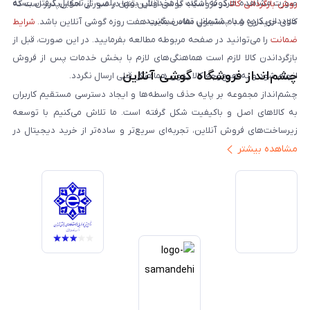
صورت مشاهده هرگونه آسیب یا مخدوش بودن پلمپ، از تحویل گرفتن بسته
روش بازگردانی کالا
در فروشگاه گوشی آنلاین تنها در صورتی امکان‌پذیر است که
خودداری کرده و با پشتیبانی تماس بگیرید.
کالای خریداری شده مشمول مفاد ضمانت هفت روزه گوشی آنلاین باشد.
شرایط
ضمانت
را می‌توانید در صفحه مربوطه مطالعه بفرمایید. در این صورت، قبل از
بازگرداندن کالا لازم است هماهنگی‌های لازم با بخش خدمات پس از فروش
چشم‌انداز فروشگاه گوشی آنلاین
انجام شود و به هیچ‌وجه کالا بدون هماهنگی قبلی ارسال نگردد.
چشم‌انداز مجموعه بر پایه حذف واسطه‌ها و ایجاد دسترسی مستقیم کاربران
به کالاهای اصل و باکیفیت شکل گرفته است. ما تلاش می‌کنیم با توسعه
زیرساخت‌های فروش آنلاین، تجربه‌ای سریع‌تر و ساده‌تر از خرید دیجیتال در
مشاهده بیشتر
ایران ارائه دهیم. تبدیل‌شدن به مرجعی قابل اعتماد برای خرید کالای دیجیتال،
یکی از اهداف اصلی این مجموعه است. تمرکز بر رضایت مشتری، نوآوری در
خدمات و به‌روزرسانی مداوم محصولات، مسیر ما را روشن‌تر می‌کند. ما باور
داریم آینده بازار دیجیتال متعلق به کسب‌وکارهایی است که صداقت و شفافیت
را در اولویت قرار می‌دهند. گوشی آنلاین با تکیه بر تجربه و تخصص، با قدرت به
سمت تحقق این چشم‌انداز حرکت می‌کند.