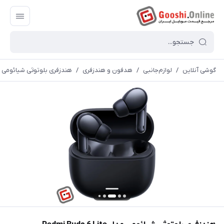
گوشی آنلاین
/
لوازم‌جانبی
/
هدفون و هندزفری
/
هندزفری بلوتوثی شیائومی مدل uds 6 Lite