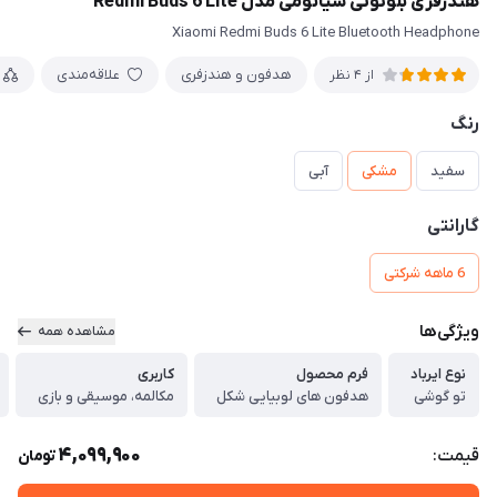
هندزفری بلوتوثی شیائومی مدل Redmi Buds 6 Lite
Xiaomi Redmi Buds 6 Lite Bluetooth Headphone
هدفون و هندزفری
علاقه‌مندی
از 4 نظر
رنگ
سفید
مشکی
آبی
گارانتی
6 ماهه شرکتی
ویژگی‌ها
مشاهده همه
نوع ایرباد
فرم محصول
کاربری
تو گوشی
هدفون های لوبیایی شکل
مکالمه، موسیقی و بازی
4,099,900
قیمت:
تومان