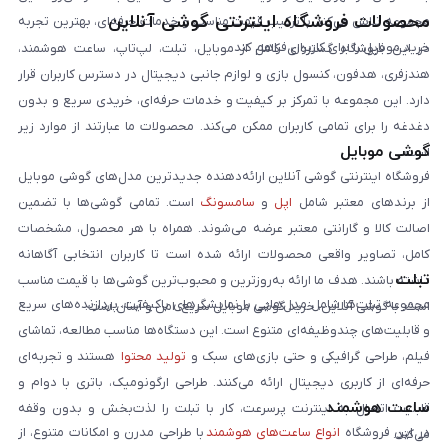
محصولات فروشگاه اینترنتی گوشی آنلاین
مجموعه تلاش می‌کند با ترکیب قیمت مناسب و خدمات حرفه‌ای، بهترین تجربه
خرید موبایل را برای کاربران فراهم کند.
در این فروشگاه گستره‌ای کامل از موبایل، تبلت، لپ‌تاپ، ساعت هوشمند،
هندزفری، هدفون، کنسول بازی و لوازم جانبی دیجیتال در دسترس کاربران قرار
دارد. این مجموعه با تمرکز بر کیفیت و خدمات حرفه‌ای، خریدی سریع و بدون
دغدغه را برای تمامی کاربران ممکن می‌کند. محصولات ما عبارتند از موارد زیر
گوشی موبایل
است:
فروشگاه اینترنتی گوشی آنلاین ارائه‌دهنده جدیدترین مدل‌های گوشی موبایل
از برندهای معتبر شامل
اپل
و
سامسونگ
است. تمامی گوشی‌ها با تضمین
اصالت کالا و گارانتی معتبر عرضه می‌شوند. همراه با هر محصول، مشخصات
کامل، تصاویر واقعی محصولات ارائه شده است تا کاربران انتخابی آگاهانه
تبلت
داشته باشند. هدف ما ارائه به‌روزترین و محبوب‌ترین گوشی‌ها با قیمت مناسب
مجموعه تبلت‌ها شامل مدل‌هایی با نمایشگرهای باکیفیت، پردازنده‌های سریع
است. با گوشی آنلاین، خرید گوشی موبایل سریع، امن و آسان است.
و قابلیت‌های چندوظیفه‌ای متنوع است. این دستگاه‌ها مناسب مطالعه، تماشای
فیلم، طراحی گرافیکی و حتی بازی‌های سبک و
تولید محتوا
هستند و تجربه‌ای
حرفه‌ای از کاربری دیجیتال ارائه می‌کنند. طراحی ارگونومیک، باتری با دوام و
ساعت هوشمند
قابلیت اتصال به اینترنت پرسرعت، کار با تبلت را لذت‌بخش و بدون وقفه
در این فروشگاه
انواع ساعت‌های هوشمند
با طراحی مدرن و امکانات متنوع، از
می‌کند.