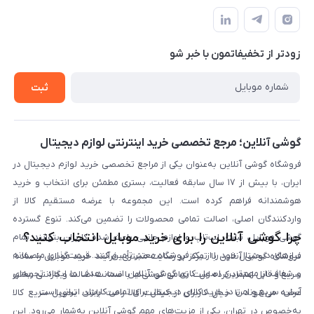
تماس با ما
نحوه خرید از گوشی آنلاین
حساب کاربری
شرایط ضمانت هفت روزه
حریم خصوصی
زودتر از تخفیفاتمون با خبر شو
روش ارسال کالا در گوشی آنلاین
خرید سازمانی
روش بازگردانی کالا
ثبت
لیست محصولات
پرسش‌های متداول
بلاگ
گوشی آنلاین؛ مرجع تخصصی خرید اینترنتی لوازم دیجیتال
فروشگاه گوشی آنلاین به‌عنوان یکی از مراجع تخصصی خرید لوازم دیجیتال در
ایران، با بیش از ۱۷ سال سابقه فعالیت، بستری مطمئن برای انتخاب و خرید
هوشمندانه فراهم کرده است. این مجموعه با عرضه مستقیم کالا از
واردکنندگان اصلی، اصالت تمامی محصولات را تضمین می‌کند. تنوع گسترده
چرا گوشی آنلاین را برای خرید موبایل انتخاب کنید؟
گوشی موبایل، تبلت، لپ‌تاپ و لوازم جانبی باعث شده کاربران بتوانند تمام
نیازهای دیجیتال خود را از یک فروشگاه معتبر تأمین کنند. قیمت‌گذاری منصفانه
فروشگاه گوشی آنلاین با تمرکز بر رضایت مشتری، فرآیند خرید موبایل را ساده،
و شفاف از مهم‌ترین اصول کاری گوشی آنلاین است. هدف ما ایجاد تجربه‌ای
سریع و قابل اعتماد کرده است. تمامی گوشی‌ها با ضمانت اصالت و گارانتی معتبر
آسان، سریع و امن در خرید کالای دیجیتال برای تمامی کاربران ایرانی است.
عرضه می‌شوند تا خیال کاربران از کیفیت کالا راحت باشد. تحویل سریع کالا
به‌خصوص در تهران، یکی از مزیت‌های مهم گوشی آنلاین به‌شمار می‌رود. این