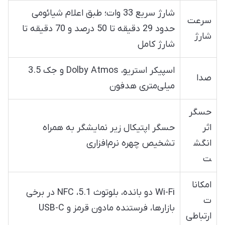
شارژ سریع 33 وات؛ طبق اعلام شیائومی
سرعت
حدود 29 دقیقه تا 50 درصد و 70 دقیقه تا
شارژ
شارژ کامل
اسپیکر استریو، Dolby Atmos و جک 3.5
صدا
میلی‌متری هدفون
حسگر
اثر
حسگر اپتیکال زیر نمایشگر به همراه
انگش
تشخیص چهره نرم‌افزاری
ت
امکانا
Wi-Fi دو بانده، بلوتوث 5.1، NFC در برخی
ت
بازارها، فرستنده مادون قرمز و USB-C
ارتباطی