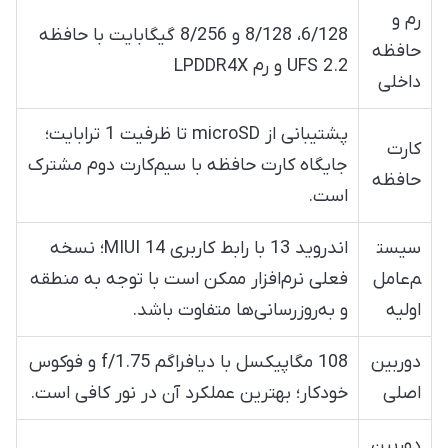
رم و
6/128، 8/128 و 8/256 گیگابایت با حافظه
حافظه
UFS 2.2 و رم LPDDR4X
داخلی
پشتیبانی از microSD تا ظرفیت 1 ترابایت؛
کارت
جایگاه کارت حافظه با سیم‌کارت دوم مشترک
حافظه
است.
سیست
اندروید 13 با رابط کاربری MIUI 14؛ نسخه
م‌عامل
فعلی نرم‌افزار ممکن است با توجه به منطقه
اولیه
و به‌روزرسانی‌ها متفاوت باشد.
دوربین
108 مگاپیکسل با دیافراگم f/1.75 و فوکوس
اصلی
خودکار؛ بهترین عملکرد آن در نور کافی است.
دوربین