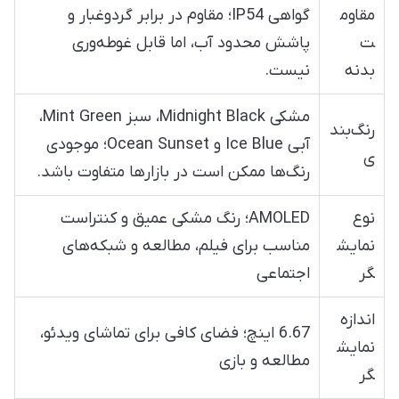
مقاوم
گواهی IP54؛ مقاوم در برابر گردوغبار و
ت
پاشش محدود آب، اما قابل غوطه‌وری
بدنه
نیست.
مشکی Midnight Black، سبز Mint Green،
رنگ‌بند
آبی Ice Blue و Ocean Sunset؛ موجودی
ی
رنگ‌ها ممکن است در بازارها متفاوت باشد.
نوع
AMOLED؛ رنگ مشکی عمیق و کنتراست
نمایش
مناسب برای فیلم، مطالعه و شبکه‌های
گر
اجتماعی
اندازه
6.67 اینچ؛ فضای کافی برای تماشای ویدئو،
نمایش
مطالعه و بازی
گر