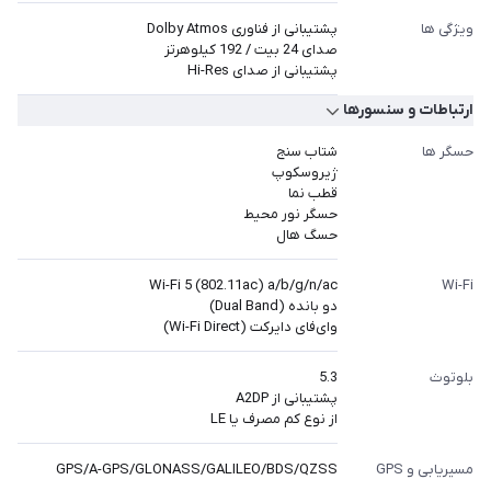
ویژگی ها
پشتیبانی از فناوری Dolby Atmos
صدای 24 بیت / 192 کیلوهرتز
پشتیبانی از صدای Hi-Res
ارتباطات و سنسورها
حسگر ها
شتاب سنج
ژیروسکوپ
قطب نما
حسگر نور محیط
حسگ هال
Wi-Fi 5 (802.11ac) a/b/g/n/ac
Wi-Fi
دو بانده (Dual Band)
وای‌فای دایرکت (Wi-Fi Direct)
بلوتوث
5.3
پشتیبانی از A2DP
از نوع کم مصرف یا LE
مسیریابی و GPS
GPS/A-GPS/GLONASS/GALILEO/BDS/QZSS