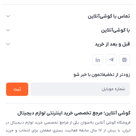
تماس با گوشی‌آنلاین
۰۲۱91001221
با گوشی‌آنلاین
info@gooshi.online
درباره ما
قبل و بعد از خرید
تهران، خیابان جمهوری، پاساژعلاءالدین، طبقه پنجم، واحد 564
تماس با ما
نحوه خرید از گوشی آنلاین
حساب کاربری
شرایط ضمانت هفت روزه
حریم خصوصی
زودتر از تخفیفاتمون با خبر شو
روش ارسال کالا در گوشی آنلاین
خرید سازمانی
روش بازگردانی کالا
ثبت
لیست محصولات
پرسش‌های متداول
بلاگ
گوشی آنلاین؛ مرجع تخصصی خرید اینترنتی لوازم دیجیتال
فروشگاه گوشی آنلاین به‌عنوان یکی از مراجع تخصصی خرید لوازم دیجیتال در
ایران، با بیش از ۱۷ سال سابقه فعالیت، بستری مطمئن برای انتخاب و خرید