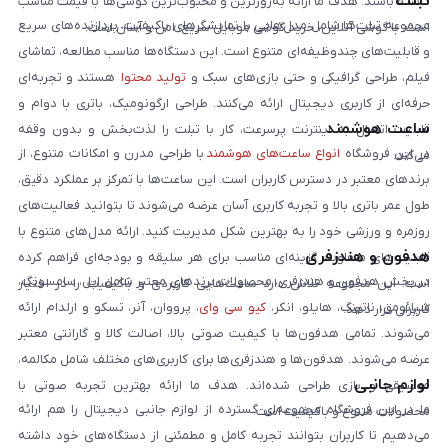
تبلت
داشته باشند. هدف ما ارائه به‌روزترین و محبوب‌ترین گوشی‌ها با قیمت مناسب
مجموعه تبلت‌ها شامل مدل‌هایی با نمایشگرهای باکیفیت، پردازنده‌های سریع
است. با گوشی آنلاین، خرید گوشی موبایل سریع، امن و آسان است.
و قابلیت‌های چندوظیفه‌ای متنوع است. این دستگاه‌ها مناسب مطالعه، تماشای
فیلم، طراحی گرافیکی و حتی بازی‌های سبک و
تولید محتوا
هستند و تجربه‌ای
حرفه‌ای از کاربری دیجیتال ارائه می‌کنند. طراحی ارگونومیک، باتری با دوام و
ساعت هوشمند
قابلیت اتصال به اینترنت پرسرعت، کار با تبلت را لذت‌بخش و بدون وقفه
در این فروشگاه
انواع ساعت‌های هوشمند
با طراحی مدرن و امکانات متنوع، از
می‌کند.
برندهای معتبر در دسترس کاربران است. این ساعت‌ها با تمرکز بر عملکرد دقیق،
طول عمر باتری بالا و تجربه کاربری آسان عرضه می‌شوند تا بتوانید فعالیت‌های
روزمره و ورزشی خود را به بهترین شکل مدیریت کنید. ارائه مدل‌های متنوع با
هدفون و هندزفری
قابلیت‌های متفاوت، گزینه‌ای مناسب برای هر سلیقه و بودجه‌ای فراهم کرده
در بخش هدفون و هندزفری، محصولات برندهای معتبر شامل اپل، سامسونگ،
است. این مجموعه تلاش دارد ساعت‌هایی کاربردی و باکیفیت را در اختیار
شیائومی، ناتینگ، هایلو، انکر،
کیو سی وای
، پرووان، آنر، تسکو و ارلدام ارائه
کاربران قرار دهد.
می‌شوند. تمامی هدفون‌ها با کیفیت صوتی بالا، اصالت کالا و گارانتی معتبر
عرضه می‌شوند. هدفون‌ها و هندزفری‌ها برای کاربری‌های مختلف شامل مکالمه،
لوازم جانبی
موسیقی و بازی طراحی شده‌اند. هدف ما ارائه بهترین تجربه صوتی با
ما در این فروشگاه مجموعه‌ای گسترده از لوازم جانبی دیجیتال را هم ارائه
محصولات متنوع و باکیفیت است.
می‌دهیم تا کاربران بتوانند تجربه کامل و مطمئنی از دستگاه‌های خود داشته