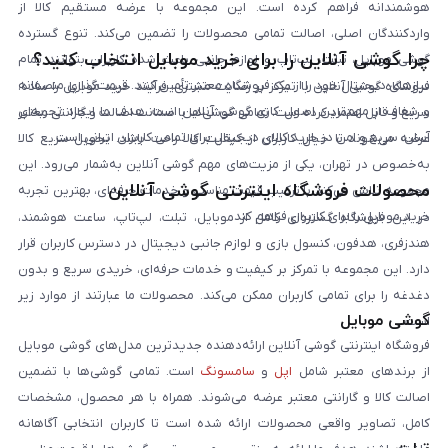
هوشمندانه فراهم کرده است. این مجموعه با عرضه مستقیم کالا از
واردکنندگان اصلی، اصالت تمامی محصولات را تضمین می‌کند. تنوع گسترده
چرا گوشی آنلاین را برای خرید موبایل انتخاب کنید؟
گوشی موبایل، تبلت، لپ‌تاپ و لوازم جانبی باعث شده کاربران بتوانند تمام
نیازهای دیجیتال خود را از یک فروشگاه معتبر تأمین کنند. قیمت‌گذاری منصفانه
فروشگاه گوشی آنلاین با تمرکز بر رضایت مشتری، فرآیند خرید موبایل را ساده،
و شفاف از مهم‌ترین اصول کاری گوشی آنلاین است. هدف ما ایجاد تجربه‌ای
سریع و قابل اعتماد کرده است. تمامی گوشی‌ها با ضمانت اصالت و گارانتی معتبر
آسان، سریع و امن در خرید کالای دیجیتال برای تمامی کاربران ایرانی است.
عرضه می‌شوند تا خیال کاربران از کیفیت کالا راحت باشد. تحویل سریع کالا
به‌خصوص در تهران، یکی از مزیت‌های مهم گوشی آنلاین به‌شمار می‌رود. این
محصولات فروشگاه اینترنتی گوشی آنلاین
مجموعه تلاش می‌کند با ترکیب قیمت مناسب و خدمات حرفه‌ای، بهترین تجربه
خرید موبایل را برای کاربران فراهم کند.
در این فروشگاه گستره‌ای کامل از موبایل، تبلت، لپ‌تاپ، ساعت هوشمند،
هندزفری، هدفون، کنسول بازی و لوازم جانبی دیجیتال در دسترس کاربران قرار
دارد. این مجموعه با تمرکز بر کیفیت و خدمات حرفه‌ای، خریدی سریع و بدون
دغدغه را برای تمامی کاربران ممکن می‌کند. محصولات ما عبارتند از موارد زیر
گوشی موبایل
است:
فروشگاه اینترنتی گوشی آنلاین ارائه‌دهنده جدیدترین مدل‌های گوشی موبایل
از برندهای معتبر شامل
اپل
و
سامسونگ
است. تمامی گوشی‌ها با تضمین
اصالت کالا و گارانتی معتبر عرضه می‌شوند. همراه با هر محصول، مشخصات
کامل، تصاویر واقعی محصولات ارائه شده است تا کاربران انتخابی آگاهانه