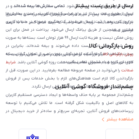
ارسال از طریق پست پیشتاز
پرداخت برای تحویل‌گیرنده ارسال می‌شود.
تمامی سفارش‌ها بیمه شده‌اند
و در
ارسال از طریق پست پیشتاز نیز برای سراسر کشور امکان‌پذیر است و سفارش‌ها
صورت مفقودی کالا، پس از تایید شرکت حمل‌ونقل، هزینه پرداختی به مشتری
در روز کاری بعد از ثبت، ارسال می‌شوند. کد رهگیری مرسوله در حساب کاربری
بازگردانده خواهد شد. توجه داشته باشید که بیمه شامل کسر ۱۰ تا ۱۵ درصد
مشتری و همچنین از طریق پیامک ارسال می‌شود. پرداخت در محل برای این
فرانشیز است.
روش ممکن نیست و هزینه ثابت ارسال ۹۹ هزار تومان است. بسته‌ها به صورت
روش بازگردانی کالا
پلمپ شده تحویل اداره پست داده می‌شوند و بیمه شده‌اند، بنابراین در
صورت مشاهده هرگونه آسیب یا مخدوش بودن پلمپ، از تحویل گرفتن بسته
روش بازگردانی کالا
در فروشگاه گوشی آنلاین تنها در صورتی امکان‌پذیر است که
خودداری کرده و با پشتیبانی تماس بگیرید.
کالای خریداری شده مشمول مفاد ضمانت هفت روزه گوشی آنلاین باشد.
شرایط
ضمانت
را می‌توانید در صفحه مربوطه مطالعه بفرمایید. در این صورت، قبل از
بازگرداندن کالا لازم است هماهنگی‌های لازم با بخش خدمات پس از فروش
چشم‌انداز فروشگاه گوشی آنلاین
انجام شود و به هیچ‌وجه کالا بدون هماهنگی قبلی ارسال نگردد.
چشم‌انداز مجموعه بر پایه حذف واسطه‌ها و ایجاد دسترسی مستقیم کاربران
به کالاهای اصل و باکیفیت شکل گرفته است. ما تلاش می‌کنیم با توسعه
زیرساخت‌های فروش آنلاین، تجربه‌ای سریع‌تر و ساده‌تر از خرید دیجیتال در
مشاهده بیشتر
ایران ارائه دهیم. تبدیل‌شدن به مرجعی قابل اعتماد برای خرید کالای دیجیتال،
یکی از اهداف اصلی این مجموعه است. تمرکز بر رضایت مشتری، نوآوری در
خدمات و به‌روزرسانی مداوم محصولات، مسیر ما را روشن‌تر می‌کند. ما باور