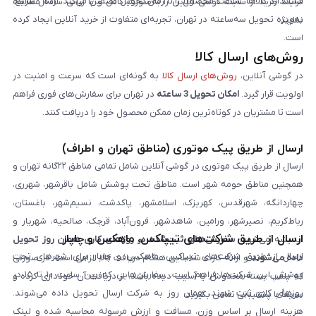
استاندارد کالاها، سلامت محصول را تا زمان تحویل تضمین می‌کند. ارسال سریع،
فرایند خرید از سایت گوشی آنلاین را به‌صورت کامل و با زبانی ساده مطالعه
به‌ویژه تحویل سه‌ساعته در تهران، تجربه‌ای متفاوت از خرید آنلاین ایجاد کرده
نمایند.
است.
روش‌های ارسال کالا
در گوشی آنلاین،
روش‌های ارسال کالا
به گونه‌ای است که سرعت و امنیت در
اولویت قرار گیرد.
امکان تحویل 3 ساعته
در تهران برای سفارش‌های فوری فراهم
است تا مشتریان در کوتاه‌ترین زمان ممکن محصول خود را دریافت کنند.
ارسال از طریق پیک موتوری (مناطق تهران و اطراف)
ارسال از طریق پیک موتوری در گوشی آنلاین شامل تمامی مناطق ۲۲گانه تهران و
همچنین مناطق حومه شهر است. مناطق تحت پوشش شامل باقرشهر، شهرری،
چهاردانگه، شهرقدس، کهریزک، اسلامشهر، پاکدشت، نسیم‌شهر، باغستان،
رباط‌کریم، نصیرشهر، ورامین، شاهدشهر، فرون‌آباد، قرچک، صالحیه، شهریار و
ارسال از طریق شرکت‌های تیپاکس، ماهکس و چاپار
اندیشه می‌شود.
سفارش‌های ثبت‌شده در روزهای کاری همان روز تحویل
ارسال از طریق شرکت‌های تیپاکس، ماهکس و چاپار برای شهرهای تحت
داده می‌شوند
و ارائه کارت شناسایی هنگام دریافت کالا الزامی است. در صورتی
پوشش این شرکت‌ها فراهم است. سفارش‌هایی که بین ساعت ۱۰ تا ۱۵ در
که پلمپ بسته مخدوش یا آسیب دیده باشد، از دریافت آن خودداری کرده و
روزهای کاری ثبت شوند، همان روز به شرکت ارسال تحویل داده می‌شوند.
سریعاً با پشتیبانی تماس بگیرید.
هزینه ارسال بر اساس وزن، مسافت و ارزش مرسوله محاسبه شده و لینک