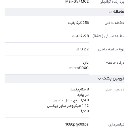
پردازنده گرافیکی
Mali-G57 MC2
حافظه
حافظه داخلی
256 گیگابایت
حافظه اجرائی (RAM)
8 گیگابایت
نوع حافظه داخلی
UFS 2.2
درگاه حافظه
دارد
microSDXC
دوربین پشت
دوربین اصلی
8 مگاپیکسل
لنز واید
1/4.0 اینچ سایز سنسور
1.12 میکرومتر سایز پیکسل
f/2.0
فیلمبرداری
1080p@30fps