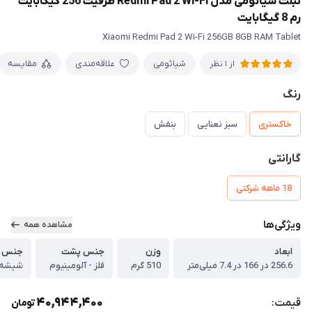
تبلت شیائومی مدل Redmi Pad 2 Wi-Fi ظرفیت 256 گیگابایت
رم 8 گیگابایت
Xiaomi Redmi Pad 2 Wi-Fi 256GB 8GB RAM Tablet
شیائومی
علاقه‌مندی
مقایسه
از 1 نظر
رنگ
خاکستری
سبز نعنایی
بنفش
گارانتی
18 ماهه شرکتی
ویژگی‌ها
مشاهده همه
ابعاد
وزن
جنس پشت
جنس ج
256.6 در 166 در 7.4 میلی‌متر
510 گرم
فلز - آلومینیوم
شیشه
40,944,400
قیمت:
تومان