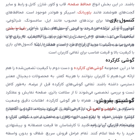
باشند. در این بخش انواع
محافظ صفحه
، قاب و کاور، شارژر، کابل و رابط و سایر
گجت‌های هوشمند مانند
پاوربانک
، اسپیکر و هولدر موجود است. محافظ‌های
کنسول بازی
صفحه و قاب‌ها برای برندهای محبوب مانند اپل، سامسونگ، شیائومی،
گوشی آنلاین ارائه‌دهنده جدیدترین کنسول‌های بازی شامل
پلی‌استیشن
،
موتورولا و آنر عرضه می‌شوند و گوشی و دستگاه شما را در برابر خط و خش
ایکس‌باکس و نینتندو هم است. این بخش برای علاقه‌مندان به بازی‌های
محافظت می‌کنند. هدف از این بخش ارائه لوازم جانبی باکیفیت، کاربردی و با
ویدیویی و سرگرمی دیجیتال فراهم شده است. هدف ما ارائه کنسول‌های بازی
طراحی مناسب است تا خرید کاربران کامل، راحت و مطمئن باشد.
با کیفیت بالا و قیمت مناسب برای تمامی کاربران است.
گوشی کارکرده
ما در این مجموعه
گوشی‌های کارکرده
و دست دوم با کیفیت تضمین‌شده را هم
ارائه می‌دهیم تا کاربران بتوانند با هزینه کمتر، به محصولات دیجیتال معتبر
دسترسی داشته باشند. تمامی گوشی‌های کارکرده قبل از عرضه، به‌طور کامل
تست و بررسی تخصصی می‌شوند تا از سلامت باتری، صفحه نمایش و عملکرد
گوشیتو بفروش
فنی اطمینان حاصل شود. همراه با هر گوشی کارکرده، اطلاعات دقیق وضعیت
دستگاه و تصاویر واقعی آن ارائه می‌شود تا کاربران بتوانند انتخابی آگاهانه
با سرویس «
گوشیتو بفروش
» در گوشی آنلاین، می‌توانید به‌سادگی و با اطمینان
داشته باشند. هدف ما ارائه تجربه‌ای حرفه‌ای و مطمئن از خرید گوشی کارکرده
گوشی موبایل خود را بفروشید. تنها کافی است مشخصات دستگاه، مدل و
برای تمام کاربران ایرانی است.
وضعیت فیزیکی آن را وارد کنید تا کارشناسان ما قیمت منصفانه و پیشنهادی
خرید را به شما اعلام کنند. تمام مراحل فروش سریع، شفاف و بدون واسطه