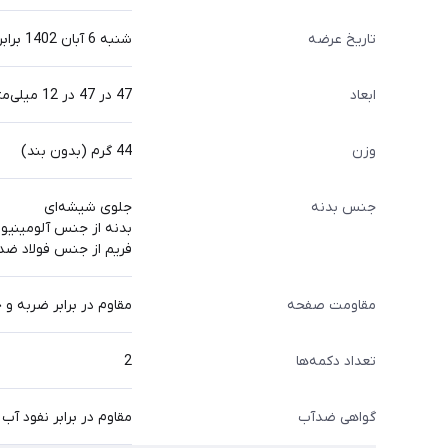
تاریخ عرضه
شنبه 6 آبان 1402 برابر با 28 اکتبر 2023
ابعاد
47 در 47 در 12 میلی‌متر
وزن
44 گرم (بدون بند)
جنس بدنه
جلوی شیشه‌ای
بدنه از جنس آلومینیو
فریم از جنس فولاد ضد
مقاومت صفحه
مقاوم در برابر ضربه 
تعداد دکمه‌ها
2
گواهی ضدآب
مقاوم در برابر نفود آب تا فشار 5 اتمسفر