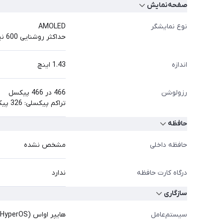
صفحه‌نمایش
نوع نمایشگر
AMOLED
حداکثر روشنایی 600 نیت
اندازه
1.43 اینچ
رزولوشن
466 در 466 پیکسل
تراکم پیکسلی: 326 پیکسل در هر اینچ
حافظه
حافظه داخلی
مشخص نشده
درگاه کارت حافظه
ندارد
سازگاری
سیستم‌عامل
هایپر او‌اس (HyperOS)