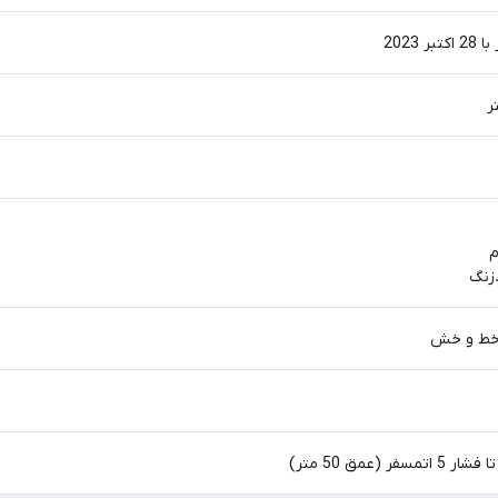
م
زنگ
و خط و خش
 (عمق 50 متر)