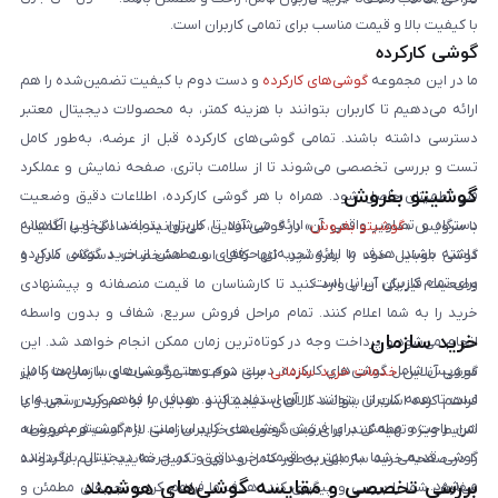
با کیفیت بالا و قیمت مناسب برای تمامی کاربران است.
گوشی کارکرده
ما در این مجموعه
گوشی‌های کارکرده
و دست دوم با کیفیت تضمین‌شده را هم
ارائه می‌دهیم تا کاربران بتوانند با هزینه کمتر، به محصولات دیجیتال معتبر
دسترسی داشته باشند. تمامی گوشی‌های کارکرده قبل از عرضه، به‌طور کامل
تست و بررسی تخصصی می‌شوند تا از سلامت باتری، صفحه نمایش و عملکرد
گوشیتو بفروش
فنی اطمینان حاصل شود. همراه با هر گوشی کارکرده، اطلاعات دقیق وضعیت
دستگاه و تصاویر واقعی آن ارائه می‌شود تا کاربران بتوانند انتخابی آگاهانه
با سرویس «
گوشیتو بفروش
» در گوشی آنلاین، می‌توانید به‌سادگی و با اطمینان
داشته باشند. هدف ما ارائه تجربه‌ای حرفه‌ای و مطمئن از خرید گوشی کارکرده
گوشی موبایل خود را بفروشید. تنها کافی است مشخصات دستگاه، مدل و
برای تمام کاربران ایرانی است.
وضعیت فیزیکی آن را وارد کنید تا کارشناسان ما قیمت منصفانه و پیشنهادی
خرید را به شما اعلام کنند. تمام مراحل فروش سریع، شفاف و بدون واسطه
خرید سازمان
انجام می‌شود و پرداخت وجه در کوتاه‌ترین زمان ممکن انجام خواهد شد. این
سرویس شامل گوشی‌های کارکرده، دست دوم و حتی گوشی‌های با سلامت کامل
گوشی آنلاین
خدمات خرید سازمانی
برای شرکت‌ها، مؤسسات و سازمان‌ها را نیز
است تا همه کاربران بتوانند از آن استفاده کنند. هدف ما فراهم کردن تجربه‌ای
فراهم کرده است تا بتوانند کالاهای دیجیتال و موبایل را به صورت رسمی و با
امن، راحت و مطمئن برای فروش گوشی‌های کاربران است. با «گوشیتو بفروش»،
شرایط ویژه تهیه کنند. برای ثبت درخواست خرید سازمانی لازم است فرم مربوطه
گوشی قدیمی شما به بهترین قیمت خریداری و در چرخه دیجیتال بازگردانده
را در صفحه خرید سازمانی به‌طور کامل و دقیق تکمیل نمایید تا تیم ما بتواند
بررسی تخصصی و مقایسه گوشی‌های هوشمند
می‌شود.
سفارش شما را بررسی و پیگیری کند. هدف ما فراهم کردن تجربه‌ای مطمئن و