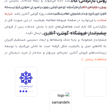
روش بازگردانی کالا
پلمپ شده تحویل اداره پست داده می‌شوند و بیمه شده‌اند، بنابراین در
صورت مشاهده هرگونه آسیب یا مخدوش بودن پلمپ، از تحویل گرفتن بسته
روش بازگردانی کالا
در فروشگاه گوشی آنلاین تنها در صورتی امکان‌پذیر است که
خودداری کرده و با پشتیبانی تماس بگیرید.
کالای خریداری شده مشمول مفاد ضمانت هفت روزه گوشی آنلاین باشد.
شرایط
ضمانت
را می‌توانید در صفحه مربوطه مطالعه بفرمایید. در این صورت، قبل از
بازگرداندن کالا لازم است هماهنگی‌های لازم با بخش خدمات پس از فروش
چشم‌انداز فروشگاه گوشی آنلاین
انجام شود و به هیچ‌وجه کالا بدون هماهنگی قبلی ارسال نگردد.
چشم‌انداز مجموعه بر پایه حذف واسطه‌ها و ایجاد دسترسی مستقیم کاربران
به کالاهای اصل و باکیفیت شکل گرفته است. ما تلاش می‌کنیم با توسعه
زیرساخت‌های فروش آنلاین، تجربه‌ای سریع‌تر و ساده‌تر از خرید دیجیتال در
مشاهده بیشتر
ایران ارائه دهیم. تبدیل‌شدن به مرجعی قابل اعتماد برای خرید کالای دیجیتال،
یکی از اهداف اصلی این مجموعه است. تمرکز بر رضایت مشتری، نوآوری در
خدمات و به‌روزرسانی مداوم محصولات، مسیر ما را روشن‌تر می‌کند. ما باور
داریم آینده بازار دیجیتال متعلق به کسب‌وکارهایی است که صداقت و شفافیت
را در اولویت قرار می‌دهند. گوشی آنلاین با تکیه بر تجربه و تخصص، با قدرت به
سمت تحقق این چشم‌انداز حرکت می‌کند.