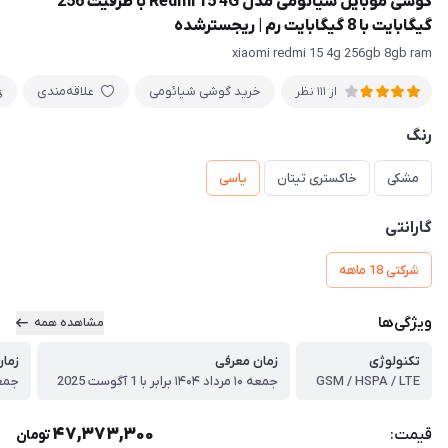
گوشی موبایل شیائومی مدل Redmi 15 4G با ظرفیت 256
گیگابایت با 8 گیگابایت رم | ریجسترشده
xiaomi redmi 15 4g 256gb 8gb ram
خرید گوشی شیائومی
علاقه‌مندی
از 111 نظر
رنگ
مشکی
خاکستری تیتان
یاسی
گارانتی
شرکتی 18 ماهه
ویژگی‌ها
مشاهده همه
تکنولوژی
زمان معرفی
زمان
GSM / HSPA / LTE
جمعه ۱۰ مرداد ۱۴۰۴ برابر با 1 آگوست 2025
جمعه ۱۰ مرداد ۱۴۰۴ برا
47,373,300
قیمت:
تومان