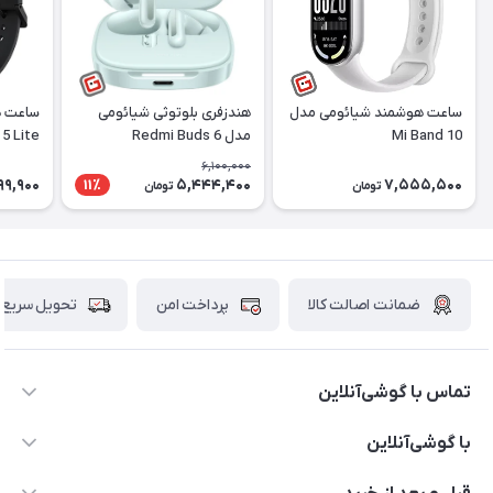
ساعت هوشمند شیائومی مدل
هندزفری بلوتوثی شیائومی
ساعت ه
Mi Band 10
مدل Redmi Buds 6
5 Lite
6,100,000
99,900
5,444,400
7,555,500
11٪
تومان
تومان
ضمانت اصالت کالا
پرداخت امن
تحویل سریع
تماس با گوشی‌آنلاین
۰۲۱91001221
با گوشی‌آنلاین
info@gooshi.online
درباره ما