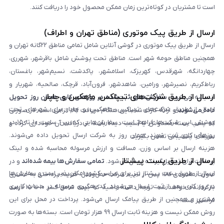
است تا مشتریان در کوتاه‌ترین زمان ممکن محصول خود را دریافت کنند.
ارسال از طریق پیک موتوری (مناطق تهران و اطراف)
ارسال از طریق پیک موتوری در گوشی آنلاین شامل تمامی مناطق ۲۲گانه تهران و
همچنین مناطق حومه شهر است. مناطق تحت پوشش شامل باقرشهر، شهرری،
چهاردانگه، شهرقدس، کهریزک، اسلامشهر، پاکدشت، نسیم‌شهر، باغستان،
رباط‌کریم، نصیرشهر، ورامین، شاهدشهر، فرون‌آباد، قرچک، صالحیه، شهریار و
ارسال از طریق شرکت‌های تیپاکس، ماهکس و چاپار
اندیشه می‌شود.
سفارش‌های ثبت‌شده در روزهای کاری همان روز تحویل
ارسال از طریق شرکت‌های تیپاکس، ماهکس و چاپار برای شهرهای تحت
داده می‌شوند
و ارائه کارت شناسایی هنگام دریافت کالا الزامی است. در صورتی
پوشش این شرکت‌ها فراهم است. سفارش‌هایی که بین ساعت ۱۰ تا ۱۵ در
که پلمپ بسته مخدوش یا آسیب دیده باشد، از دریافت آن خودداری کرده و
روزهای کاری ثبت شوند، همان روز به شرکت ارسال تحویل داده می‌شوند.
سریعاً با پشتیبانی تماس بگیرید.
هزینه ارسال بر اساس وزن، مسافت و ارزش مرسوله محاسبه شده و لینک
ارسال از طریق پست پیشتاز
پرداخت برای تحویل‌گیرنده ارسال می‌شود.
تمامی سفارش‌ها بیمه شده‌اند
و در
ارسال از طریق پست پیشتاز نیز برای سراسر کشور امکان‌پذیر است و سفارش‌ها
صورت مفقودی کالا، پس از تایید شرکت حمل‌ونقل، هزینه پرداختی به مشتری
در روز کاری بعد از ثبت، ارسال می‌شوند. کد رهگیری مرسوله در حساب کاربری
بازگردانده خواهد شد. توجه داشته باشید که بیمه شامل کسر ۱۰ تا ۱۵ درصد
مشتری و همچنین از طریق پیامک ارسال می‌شود. پرداخت در محل برای این
فرانشیز است.
روش ممکن نیست و هزینه ثابت ارسال ۹۹ هزار تومان است. بسته‌ها به صورت