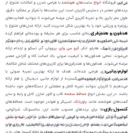
در این فروشگاه
انواع ساعت‌های هوشمند
با طراحی مدرن و امکانات متنوع، از
می‌کند.
برندهای معتبر در دسترس کاربران است. این ساعت‌ها با تمرکز بر عملکرد دقیق،
طول عمر باتری بالا و تجربه کاربری آسان عرضه می‌شوند تا بتوانید فعالیت‌های
روزمره و ورزشی خود را به بهترین شکل مدیریت کنید. ارائه مدل‌های متنوع با
هدفون و هندزفری
قابلیت‌های متفاوت، گزینه‌ای مناسب برای هر سلیقه و بودجه‌ای فراهم کرده
در بخش هدفون و هندزفری، محصولات برندهای معتبر شامل اپل، سامسونگ،
است. این مجموعه تلاش دارد ساعت‌هایی کاربردی و باکیفیت را در اختیار
شیائومی، ناتینگ، هایلو، انکر،
کیو سی وای
، پرووان، آنر، تسکو و ارلدام ارائه
کاربران قرار دهد.
می‌شوند. تمامی هدفون‌ها با کیفیت صوتی بالا، اصالت کالا و گارانتی معتبر
عرضه می‌شوند. هدفون‌ها و هندزفری‌ها برای کاربری‌های مختلف شامل مکالمه،
لوازم جانبی
موسیقی و بازی طراحی شده‌اند. هدف ما ارائه بهترین تجربه صوتی با
ما در این فروشگاه مجموعه‌ای گسترده از لوازم جانبی دیجیتال را هم ارائه
محصولات متنوع و باکیفیت است.
می‌دهیم تا کاربران بتوانند تجربه کامل و مطمئنی از دستگاه‌های خود داشته
باشند. در این بخش انواع
محافظ صفحه
، قاب و کاور، شارژر، کابل و رابط و سایر
گجت‌های هوشمند مانند
پاوربانک
، اسپیکر و هولدر موجود است. محافظ‌های
کنسول بازی
صفحه و قاب‌ها برای برندهای محبوب مانند اپل، سامسونگ، شیائومی،
گوشی آنلاین ارائه‌دهنده جدیدترین کنسول‌های بازی شامل
پلی‌استیشن
،
موتورولا و آنر عرضه می‌شوند و گوشی و دستگاه شما را در برابر خط و خش
ایکس‌باکس و نینتندو هم است. این بخش برای علاقه‌مندان به بازی‌های
محافظت می‌کنند. هدف از این بخش ارائه لوازم جانبی باکیفیت، کاربردی و با
ویدیویی و سرگرمی دیجیتال فراهم شده است. هدف ما ارائه کنسول‌های بازی
طراحی مناسب است تا خرید کاربران کامل، راحت و مطمئن باشد.