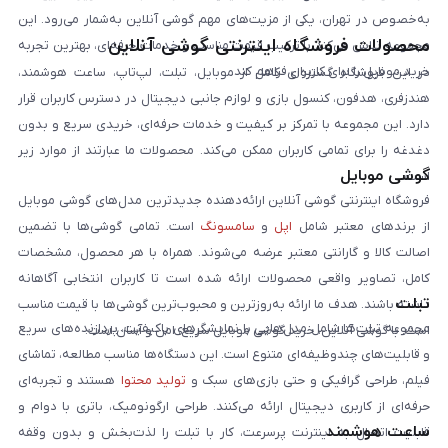
به‌خصوص در تهران، یکی از مزیت‌های مهم گوشی آنلاین به‌شمار می‌رود. این
محصولات فروشگاه اینترنتی گوشی آنلاین
مجموعه تلاش می‌کند با ترکیب قیمت مناسب و خدمات حرفه‌ای، بهترین تجربه
خرید موبایل را برای کاربران فراهم کند.
در این فروشگاه گستره‌ای کامل از موبایل، تبلت، لپ‌تاپ، ساعت هوشمند،
هندزفری، هدفون، کنسول بازی و لوازم جانبی دیجیتال در دسترس کاربران قرار
دارد. این مجموعه با تمرکز بر کیفیت و خدمات حرفه‌ای، خریدی سریع و بدون
دغدغه را برای تمامی کاربران ممکن می‌کند. محصولات ما عبارتند از موارد زیر
گوشی موبایل
است:
فروشگاه اینترنتی گوشی آنلاین ارائه‌دهنده جدیدترین مدل‌های گوشی موبایل
از برندهای معتبر شامل
اپل
و
سامسونگ
است. تمامی گوشی‌ها با تضمین
اصالت کالا و گارانتی معتبر عرضه می‌شوند. همراه با هر محصول، مشخصات
کامل، تصاویر واقعی محصولات ارائه شده است تا کاربران انتخابی آگاهانه
تبلت
داشته باشند. هدف ما ارائه به‌روزترین و محبوب‌ترین گوشی‌ها با قیمت مناسب
مجموعه تبلت‌ها شامل مدل‌هایی با نمایشگرهای باکیفیت، پردازنده‌های سریع
است. با گوشی آنلاین، خرید گوشی موبایل سریع، امن و آسان است.
و قابلیت‌های چندوظیفه‌ای متنوع است. این دستگاه‌ها مناسب مطالعه، تماشای
فیلم، طراحی گرافیکی و حتی بازی‌های سبک و
تولید محتوا
هستند و تجربه‌ای
حرفه‌ای از کاربری دیجیتال ارائه می‌کنند. طراحی ارگونومیک، باتری با دوام و
ساعت هوشمند
قابلیت اتصال به اینترنت پرسرعت، کار با تبلت را لذت‌بخش و بدون وقفه