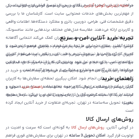
حرفه‌ای برای خرید عمده و رسمی کالای دیجیتال توسط مشتریان سازمانی است.
در
مجله اینترنتی گوشی آنلاین
، نقد و بررسی تخصصی گوشی‌های هوشمند یکی
از مهم‌ترین بخش‌های خدمات محتوایی سایت است. کارشناسان ما با بررسی
دقیق مشخصات فنی، طراحی، دوربین، باتری و عملکرد دستگاه‌ها، اطلاعات واقعی
و کاربردی ارائه می‌دهند. مقایسه مدل‌های مختلف برندهایی مانند سامسونگ،
تجربه خرید آنلاین امن و سریع
اپل، شیائومی و سایر برندهای معتبر به کاربران کمک می‌کند انتخابی آگاهانه
داشته باشند. مقالات تحلیلی ما تنها به مشخصات ظاهری محدود نمی‌شود و
گوشی آنلاین بستری امن برای خرید اینترنتی لوازم دیجیتال فراهم کرده است تا
تجربه کاربری واقعی را نیز پوشش می‌دهد. این رویکرد باعث می‌شود کاربران
کاربران با آرامش خاطر سفارش خود را ثبت کنند. تمامی پرداخت‌ها از طریق
بتوانند متناسب با بودجه و نیاز خود بهترین گزینه را انتخاب کنند. هدف از این
درگاه‌های امن بانکی انجام می‌شود و اطلاعات کاربران به‌طور کامل محافظت
محتواها، افزایش آگاهی مخاطبان و جلوگیری از خریدهای اشتباه است.
می‌گردد. رابط کاربری ساده و سریع سایت باعث می‌شود فرآیند انتخاب و خرید در
راهنمای خرید
کوتاه‌ترین زمان ممکن انجام شود. امکان پیگیری لحظه‌ای سفارش‌ها به کاربران
کمک می‌کند از وضعیت ارسال کالای خود مطلع باشند. بسته‌بندی اصولی و
کاربران محترم فروشگاه می‌توانند با مراجعه به صفحه «
راهنمای خرید
»، نحوه و
استاندارد کالاها، سلامت محصول را تا زمان تحویل تضمین می‌کند. ارسال سریع،
فرایند خرید از سایت گوشی آنلاین را به‌صورت کامل و با زبانی ساده مطالعه
به‌ویژه تحویل سه‌ساعته در تهران، تجربه‌ای متفاوت از خرید آنلاین ایجاد کرده
نمایند.
است.
روش‌های ارسال کالا
در گوشی آنلاین،
روش‌های ارسال کالا
به گونه‌ای است که سرعت و امنیت در
اولویت قرار گیرد.
امکان تحویل 3 ساعته
در تهران برای سفارش‌های فوری فراهم