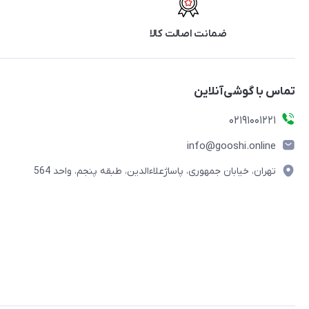
ضمانت اصالت کالا
تماس با گوشی‌آنلاین
۰۲۱91001221
info@gooshi.online
تهران، خیابان جمهوری، پاساژعلاءالدین، طبقه پنجم، واحد 564