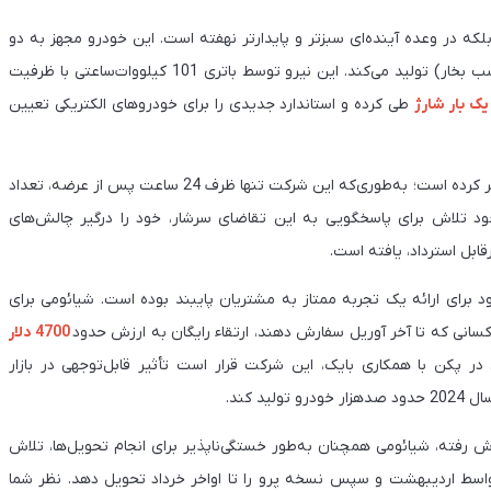
 آن، بلکه در وعده آینده‌ای سبزتر و پایدارتر نهفته است. این خودرو مجهز به دو
موتور الکتریکی است که نیروی خیره‌کننده 495 کیلووات (663 اسب بخار) تولید می‌کند. این نیرو توسط باتری 101 کیلووات‌ساعتی با ظرفیت
یک بار شارژ
طی کرده و استاندارد جدیدی را برای خودروهای الکتریکی تعیین
برای خودرو الکتریکی SU7 شیائومی را غافل‌گیر کرده است؛ به‌طوری‌که این شرکت تنها ظرف 24 ساعت پس از عرضه، تعداد
ومی با وجود تلاش برای پاسخگویی به این تقاضای سرشار، خود را درگیر چالش‌های
ابل استرداد، یافته است.
 برای ارائه یک تجربه ممتاز به مشتریان پایبند بوده است. شیائومی برای
سانی که تا آخر آوریل سفارش دهند، ارتقاء رایگان به ارزش حدود
4700 دلار
 در پکن با همکاری بایک، این شرکت قرار است تأثیر قابل‌توجهی در بازار
 کند.
الکتریکی SU7 برای سال 2024 کاملاً به فروش رفته، شیائومی همچنان به‌طور خستگی‌ناپذیر برای انجام تحویل‌ها، تلاش
واسط اردیبهشت و سپس نسخه پرو را تا اواخر خرداد
تحویل دهد. نظر شما