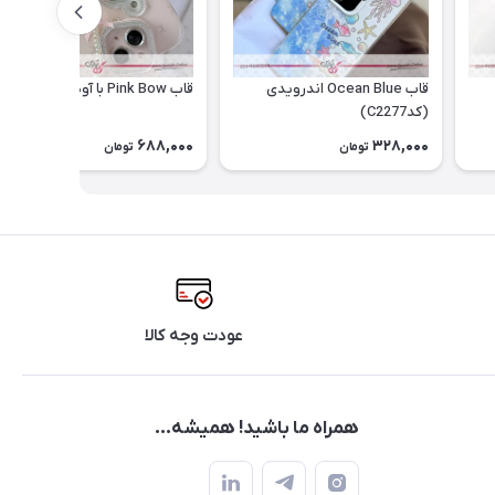
قاب Ocean Blue اندرویدی
قاب Pink Bow با آویز (کدC2276)
(کدC2277)
688,000
328,000
تومان
تومان
عودت وجه کالا
همراه ما باشید! همیشه...