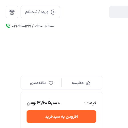
ورود / ثبت‌نام
۰۲۱-91001221 / 0920-1102000
مقایسه
علاقه‌مندی
3,605,000
قیمت:
تومان
افزودن به سبدخرید