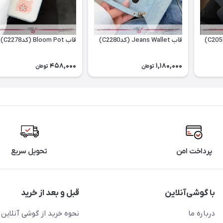
قاب Jeans Wallet (کدC2280)
قاب Bloom Pot (کدC2278)
458,000
1,180,000
تومان
تومان
پرداخت امن
تحویل سریع
با گوشی‌آنلاین
قبل و بعد از خرید
درباره ما
نحوه خرید از گوشی آنلاین