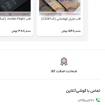
قاب ماربل کهکشانی (کدC2281)
قاب Jordan Flight (کدC2055)
388,000
548,000
تومان
تومان
ضمانت اصالت کالا
تماس با گوشی‌آنلاین
۰۲۱91001221