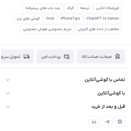
فروشگاه انلاین
ترجمه
گراک
چت بات های پیشرفته
ChatGPT vs Gemini
iPhoneTips
Grok
گوشی های برتر
حفاظت از داده های کاربران
حریم خصوصی هوش مصنوعی
ضمانت اصالت کالا
پرداخت امن
تحویل سریع
تماس با گوشی‌آنلاین
۰۲۱91001221
با گوشی‌آنلاین
info@gooshi.online
درباره ما
قبل و بعد از خرید
تهران، خیابان جمهوری، پاساژعلاءالدین، طبقه پنجم، واحد 564
تماس با ما
نحوه خرید از گوشی آنلاین
حساب کاربری
شرایط ضمانت هفت روزه