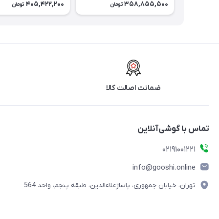
405,422,200
358,855,500
تومان
تومان
حافظه رم 16 گیگابایت
حافظه رم 24 گیگابایت
ضمانت اصالت کالا
تماس با گوشی‌آنلاین
۰۲۱91001221
info@gooshi.online
تهران، خیابان جمهوری، پاساژعلاءالدین، طبقه پنجم، واحد 564