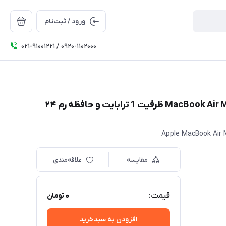
ورود / ثبت‌نام
۰۲۱-91001221 / 0920-1102000
لپ تاپ 15.3 اینچی اپل مدل MacBook Air MDVU4 2026 LLA-M5 ظرفیت 1 ترابایت و حافظه رم ۲۴
Apple MacBook Air
مقایسه
علاقه‌مندی
0
قیمت:
تومان
افزودن به سبدخرید