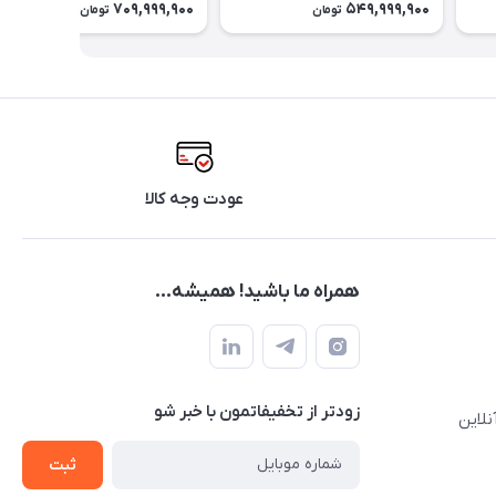
709,999,900
549,999,900
تومان
تومان
حافظه رم 24 گیگابایت
حافظه رم 36 گیگابایت
عودت وجه کالا
همراه ما باشید! همیشه...
زودتر از تخفیفاتمون با خبر شو
نلاین
ثبت