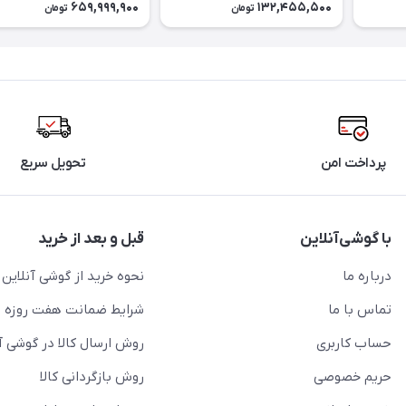
659,999,900
132,455,500
تومان
تومان
SSD رم 8 گیگابایت
حافظه رم 48 گیگابایت
پرداخت امن
تحویل سریع
با گوشی‌آنلاین
قبل و بعد از خرید
درباره ما
نحوه خرید از گوشی آنلاین
تماس با ما
شرایط ضمانت هفت روزه
حساب کاربری
روش ارسال کالا در گوشی آ
حریم خصوصی
روش بازگردانی کالا