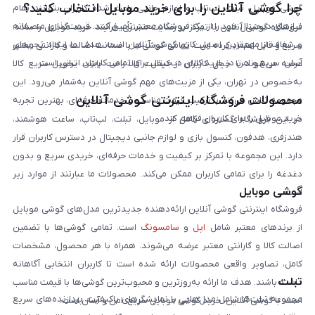
چرا گوشی آنلاین را برای خرید موبایل انتخاب کنید؟
گوشی موبایل، تبلت، لپ‌تاپ و لوازم جانبی باعث شده کاربران بتوانند تمام
نیازهای دیجیتال خود را از یک فروشگاه معتبر تأمین کنند. قیمت‌گذاری منصفانه
فروشگاه گوشی آنلاین با تمرکز بر رضایت مشتری، فرآیند خرید موبایل را ساده،
و شفاف از مهم‌ترین اصول کاری گوشی آنلاین است. هدف ما ایجاد تجربه‌ای
سریع و قابل اعتماد کرده است. تمامی گوشی‌ها با ضمانت اصالت و گارانتی معتبر
آسان، سریع و امن در خرید کالای دیجیتال برای تمامی کاربران ایرانی است.
عرضه می‌شوند تا خیال کاربران از کیفیت کالا راحت باشد. تحویل سریع کالا
به‌خصوص در تهران، یکی از مزیت‌های مهم گوشی آنلاین به‌شمار می‌رود. این
محصولات فروشگاه اینترنتی گوشی آنلاین
مجموعه تلاش می‌کند با ترکیب قیمت مناسب و خدمات حرفه‌ای، بهترین تجربه
خرید موبایل را برای کاربران فراهم کند.
در این فروشگاه گستره‌ای کامل از موبایل، تبلت، لپ‌تاپ، ساعت هوشمند،
هندزفری، هدفون، کنسول بازی و لوازم جانبی دیجیتال در دسترس کاربران قرار
دارد. این مجموعه با تمرکز بر کیفیت و خدمات حرفه‌ای، خریدی سریع و بدون
دغدغه را برای تمامی کاربران ممکن می‌کند. محصولات ما عبارتند از موارد زیر
گوشی موبایل
است:
فروشگاه اینترنتی گوشی آنلاین ارائه‌دهنده جدیدترین مدل‌های گوشی موبایل
از برندهای معتبر شامل
اپل
و
سامسونگ
است. تمامی گوشی‌ها با تضمین
اصالت کالا و گارانتی معتبر عرضه می‌شوند. همراه با هر محصول، مشخصات
کامل، تصاویر واقعی محصولات ارائه شده است تا کاربران انتخابی آگاهانه
تبلت
داشته باشند. هدف ما ارائه به‌روزترین و محبوب‌ترین گوشی‌ها با قیمت مناسب
مجموعه تبلت‌ها شامل مدل‌هایی با نمایشگرهای باکیفیت، پردازنده‌های سریع
است. با گوشی آنلاین، خرید گوشی موبایل سریع، امن و آسان است.