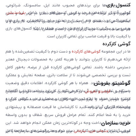
کنسول بازی
صفحه و قاب‌ها برای برندهای محبوب مانند اپل، سامسونگ، شیائومی،
گوشی آنلاین ارائه‌دهنده جدیدترین کنسول‌های بازی شامل
پلی‌استیشن
،
موتورولا و آنر عرضه می‌شوند و گوشی و دستگاه شما را در برابر خط و خش
ایکس‌باکس و نینتندو هم است. این بخش برای علاقه‌مندان به بازی‌های
محافظت می‌کنند. هدف از این بخش ارائه لوازم جانبی باکیفیت، کاربردی و با
ویدیویی و سرگرمی دیجیتال فراهم شده است. هدف ما ارائه کنسول‌های بازی
طراحی مناسب است تا خرید کاربران کامل، راحت و مطمئن باشد.
با کیفیت بالا و قیمت مناسب برای تمامی کاربران است.
گوشی کارکرده
ما در این مجموعه
گوشی‌های کارکرده
و دست دوم با کیفیت تضمین‌شده را هم
ارائه می‌دهیم تا کاربران بتوانند با هزینه کمتر، به محصولات دیجیتال معتبر
دسترسی داشته باشند. تمامی گوشی‌های کارکرده قبل از عرضه، به‌طور کامل
تست و بررسی تخصصی می‌شوند تا از سلامت باتری، صفحه نمایش و عملکرد
گوشیتو بفروش
فنی اطمینان حاصل شود. همراه با هر گوشی کارکرده، اطلاعات دقیق وضعیت
دستگاه و تصاویر واقعی آن ارائه می‌شود تا کاربران بتوانند انتخابی آگاهانه
با سرویس «
گوشیتو بفروش
» در گوشی آنلاین، می‌توانید به‌سادگی و با اطمینان
داشته باشند. هدف ما ارائه تجربه‌ای حرفه‌ای و مطمئن از خرید گوشی کارکرده
گوشی موبایل خود را بفروشید. تنها کافی است مشخصات دستگاه، مدل و
برای تمام کاربران ایرانی است.
وضعیت فیزیکی آن را وارد کنید تا کارشناسان ما قیمت منصفانه و پیشنهادی
خرید را به شما اعلام کنند. تمام مراحل فروش سریع، شفاف و بدون واسطه
خرید سازمان
انجام می‌شود و پرداخت وجه در کوتاه‌ترین زمان ممکن انجام خواهد شد. این
سرویس شامل گوشی‌های کارکرده، دست دوم و حتی گوشی‌های با سلامت کامل
گوشی آنلاین
خدمات خرید سازمانی
برای شرکت‌ها، مؤسسات و سازمان‌ها را نیز