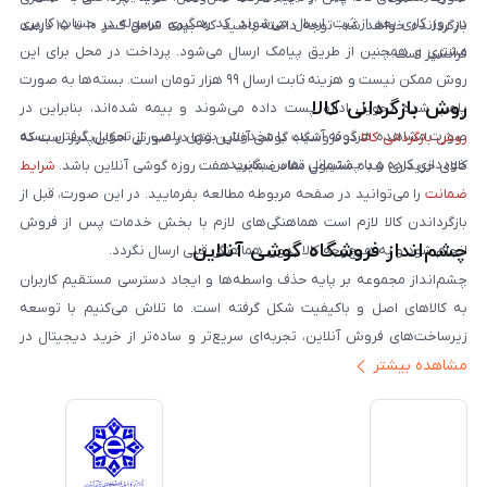
در روز کاری بعد از ثبت، ارسال می‌شوند. کد رهگیری مرسوله در حساب کاربری
بازگردانده خواهد شد. توجه داشته باشید که بیمه شامل کسر ۱۰ تا ۱۵ درصد
مشتری و همچنین از طریق پیامک ارسال می‌شود. پرداخت در محل برای این
فرانشیز است.
روش ممکن نیست و هزینه ثابت ارسال ۹۹ هزار تومان است. بسته‌ها به صورت
روش بازگردانی کالا
پلمپ شده تحویل اداره پست داده می‌شوند و بیمه شده‌اند، بنابراین در
صورت مشاهده هرگونه آسیب یا مخدوش بودن پلمپ، از تحویل گرفتن بسته
روش بازگردانی کالا
در فروشگاه گوشی آنلاین تنها در صورتی امکان‌پذیر است که
خودداری کرده و با پشتیبانی تماس بگیرید.
کالای خریداری شده مشمول مفاد ضمانت هفت روزه گوشی آنلاین باشد.
شرایط
ضمانت
را می‌توانید در صفحه مربوطه مطالعه بفرمایید. در این صورت، قبل از
بازگرداندن کالا لازم است هماهنگی‌های لازم با بخش خدمات پس از فروش
چشم‌انداز فروشگاه گوشی آنلاین
انجام شود و به هیچ‌وجه کالا بدون هماهنگی قبلی ارسال نگردد.
چشم‌انداز مجموعه بر پایه حذف واسطه‌ها و ایجاد دسترسی مستقیم کاربران
به کالاهای اصل و باکیفیت شکل گرفته است. ما تلاش می‌کنیم با توسعه
زیرساخت‌های فروش آنلاین، تجربه‌ای سریع‌تر و ساده‌تر از خرید دیجیتال در
مشاهده بیشتر
ایران ارائه دهیم. تبدیل‌شدن به مرجعی قابل اعتماد برای خرید کالای دیجیتال،
یکی از اهداف اصلی این مجموعه است. تمرکز بر رضایت مشتری، نوآوری در
خدمات و به‌روزرسانی مداوم محصولات، مسیر ما را روشن‌تر می‌کند. ما باور
داریم آینده بازار دیجیتال متعلق به کسب‌وکارهایی است که صداقت و شفافیت
را در اولویت قرار می‌دهند. گوشی آنلاین با تکیه بر تجربه و تخصص، با قدرت به