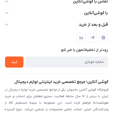
تماس با گوشی‌آنلاین
۰۲۱91001221
با گوشی‌آنلاین
info@gooshi.online
درباره ما
قبل و بعد از خرید
تهران، خیابان جمهوری، پاساژعلاءالدین، طبقه پنجم، واحد 564
تماس با ما
نحوه خرید از گوشی آنلاین
حساب کاربری
شرایط ضمانت هفت روزه
حریم خصوصی
زودتر از تخفیفاتمون با خبر شو
روش ارسال کالا در گوشی آنلاین
خرید سازمانی
روش بازگردانی کالا
ثبت
لیست محصولات
پرسش‌های متداول
بلاگ
گوشی آنلاین؛ مرجع تخصصی خرید اینترنتی لوازم دیجیتال
فروشگاه گوشی آنلاین به‌عنوان یکی از مراجع تخصصی خرید لوازم دیجیتال در
ایران، با بیش از ۱۷ سال سابقه فعالیت، بستری مطمئن برای انتخاب و خرید
هوشمندانه فراهم کرده است. این مجموعه با عرضه مستقیم کالا از
واردکنندگان اصلی، اصالت تمامی محصولات را تضمین می‌کند. تنوع گسترده