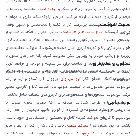
و قابلیت‌های چندوظیفه‌ای متنوع است. این دستگاه‌ها مناسب مطالعه، تماشای
فیلم، طراحی گرافیکی و حتی بازی‌های سبک و
تولید محتوا
هستند و تجربه‌ای
حرفه‌ای از کاربری دیجیتال ارائه می‌کنند. طراحی ارگونومیک، باتری با دوام و
ساعت هوشمند
قابلیت اتصال به اینترنت پرسرعت، کار با تبلت را لذت‌بخش و بدون وقفه
در این فروشگاه
انواع ساعت‌های هوشمند
با طراحی مدرن و امکانات متنوع، از
می‌کند.
برندهای معتبر در دسترس کاربران است. این ساعت‌ها با تمرکز بر عملکرد دقیق،
طول عمر باتری بالا و تجربه کاربری آسان عرضه می‌شوند تا بتوانید فعالیت‌های
روزمره و ورزشی خود را به بهترین شکل مدیریت کنید. ارائه مدل‌های متنوع با
هدفون و هندزفری
قابلیت‌های متفاوت، گزینه‌ای مناسب برای هر سلیقه و بودجه‌ای فراهم کرده
در بخش هدفون و هندزفری، محصولات برندهای معتبر شامل اپل، سامسونگ،
است. این مجموعه تلاش دارد ساعت‌هایی کاربردی و باکیفیت را در اختیار
شیائومی، ناتینگ، هایلو، انکر،
کیو سی وای
، پرووان، آنر، تسکو و ارلدام ارائه
کاربران قرار دهد.
می‌شوند. تمامی هدفون‌ها با کیفیت صوتی بالا، اصالت کالا و گارانتی معتبر
عرضه می‌شوند. هدفون‌ها و هندزفری‌ها برای کاربری‌های مختلف شامل مکالمه،
لوازم جانبی
موسیقی و بازی طراحی شده‌اند. هدف ما ارائه بهترین تجربه صوتی با
ما در این فروشگاه مجموعه‌ای گسترده از لوازم جانبی دیجیتال را هم ارائه
محصولات متنوع و باکیفیت است.
می‌دهیم تا کاربران بتوانند تجربه کامل و مطمئنی از دستگاه‌های خود داشته
باشند. در این بخش انواع
محافظ صفحه
، قاب و کاور، شارژر، کابل و رابط و سایر
گجت‌های هوشمند مانند
پاوربانک
، اسپیکر و هولدر موجود است. محافظ‌های