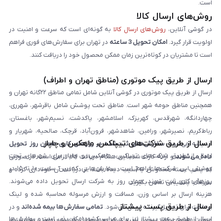
است.
روش‌های ارسال کالا
در گوشی آنلاین،
روش‌های ارسال کالا
به گونه‌ای است که سرعت و امنیت در
اولویت قرار گیرد.
امکان تحویل 3 ساعته
در تهران برای سفارش‌های فوری فراهم
است تا مشتریان در کوتاه‌ترین زمان ممکن محصول خود را دریافت کنند.
ارسال از طریق پیک موتوری (مناطق تهران و اطراف)
ارسال از طریق پیک موتوری در گوشی آنلاین شامل تمامی مناطق ۲۲گانه تهران و
همچنین مناطق حومه شهر است. مناطق تحت پوشش شامل باقرشهر، شهرری،
چهاردانگه، شهرقدس، کهریزک، اسلامشهر، پاکدشت، نسیم‌شهر، باغستان،
رباط‌کریم، نصیرشهر، ورامین، شاهدشهر، فرون‌آباد، قرچک، صالحیه، شهریار و
ارسال از طریق شرکت‌های تیپاکس، ماهکس و چاپار
اندیشه می‌شود.
سفارش‌های ثبت‌شده در روزهای کاری همان روز تحویل
ارسال از طریق شرکت‌های تیپاکس، ماهکس و چاپار برای شهرهای تحت
داده می‌شوند
و ارائه کارت شناسایی هنگام دریافت کالا الزامی است. در صورتی
پوشش این شرکت‌ها فراهم است. سفارش‌هایی که بین ساعت ۱۰ تا ۱۵ در
که پلمپ بسته مخدوش یا آسیب دیده باشد، از دریافت آن خودداری کرده و
روزهای کاری ثبت شوند، همان روز به شرکت ارسال تحویل داده می‌شوند.
سریعاً با پشتیبانی تماس بگیرید.
هزینه ارسال بر اساس وزن، مسافت و ارزش مرسوله محاسبه شده و لینک
ارسال از طریق پست پیشتاز
پرداخت برای تحویل‌گیرنده ارسال می‌شود.
تمامی سفارش‌ها بیمه شده‌اند
و در
ارسال از طریق پست پیشتاز نیز برای سراسر کشور امکان‌پذیر است و سفارش‌ها
صورت مفقودی کالا، پس از تایید شرکت حمل‌ونقل، هزینه پرداختی به مشتری