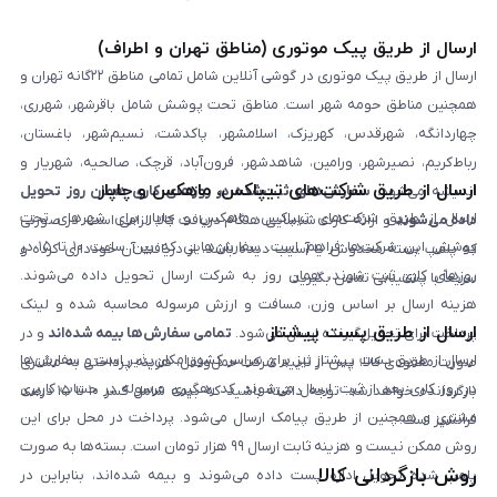
ارسال از طریق پیک موتوری (مناطق تهران و اطراف)
ارسال از طریق پیک موتوری در گوشی آنلاین شامل تمامی مناطق ۲۲گانه تهران و
همچنین مناطق حومه شهر است. مناطق تحت پوشش شامل باقرشهر، شهرری،
چهاردانگه، شهرقدس، کهریزک، اسلامشهر، پاکدشت، نسیم‌شهر، باغستان،
رباط‌کریم، نصیرشهر، ورامین، شاهدشهر، فرون‌آباد، قرچک، صالحیه، شهریار و
ارسال از طریق شرکت‌های تیپاکس، ماهکس و چاپار
اندیشه می‌شود.
سفارش‌های ثبت‌شده در روزهای کاری همان روز تحویل
ارسال از طریق شرکت‌های تیپاکس، ماهکس و چاپار برای شهرهای تحت
داده می‌شوند
و ارائه کارت شناسایی هنگام دریافت کالا الزامی است. در صورتی
پوشش این شرکت‌ها فراهم است. سفارش‌هایی که بین ساعت ۱۰ تا ۱۵ در
که پلمپ بسته مخدوش یا آسیب دیده باشد، از دریافت آن خودداری کرده و
روزهای کاری ثبت شوند، همان روز به شرکت ارسال تحویل داده می‌شوند.
سریعاً با پشتیبانی تماس بگیرید.
هزینه ارسال بر اساس وزن، مسافت و ارزش مرسوله محاسبه شده و لینک
ارسال از طریق پست پیشتاز
پرداخت برای تحویل‌گیرنده ارسال می‌شود.
تمامی سفارش‌ها بیمه شده‌اند
و در
ارسال از طریق پست پیشتاز نیز برای سراسر کشور امکان‌پذیر است و سفارش‌ها
صورت مفقودی کالا، پس از تایید شرکت حمل‌ونقل، هزینه پرداختی به مشتری
در روز کاری بعد از ثبت، ارسال می‌شوند. کد رهگیری مرسوله در حساب کاربری
بازگردانده خواهد شد. توجه داشته باشید که بیمه شامل کسر ۱۰ تا ۱۵ درصد
مشتری و همچنین از طریق پیامک ارسال می‌شود. پرداخت در محل برای این
فرانشیز است.
روش ممکن نیست و هزینه ثابت ارسال ۹۹ هزار تومان است. بسته‌ها به صورت
روش بازگردانی کالا
پلمپ شده تحویل اداره پست داده می‌شوند و بیمه شده‌اند، بنابراین در