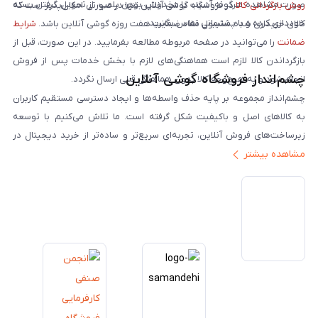
صورت مشاهده هرگونه آسیب یا مخدوش بودن پلمپ، از تحویل گرفتن بسته
روش بازگردانی کالا
در فروشگاه گوشی آنلاین تنها در صورتی امکان‌پذیر است که
خودداری کرده و با پشتیبانی تماس بگیرید.
کالای خریداری شده مشمول مفاد ضمانت هفت روزه گوشی آنلاین باشد.
شرایط
ضمانت
را می‌توانید در صفحه مربوطه مطالعه بفرمایید. در این صورت، قبل از
بازگرداندن کالا لازم است هماهنگی‌های لازم با بخش خدمات پس از فروش
چشم‌انداز فروشگاه گوشی آنلاین
انجام شود و به هیچ‌وجه کالا بدون هماهنگی قبلی ارسال نگردد.
چشم‌انداز مجموعه بر پایه حذف واسطه‌ها و ایجاد دسترسی مستقیم کاربران
به کالاهای اصل و باکیفیت شکل گرفته است. ما تلاش می‌کنیم با توسعه
زیرساخت‌های فروش آنلاین، تجربه‌ای سریع‌تر و ساده‌تر از خرید دیجیتال در
مشاهده بیشتر
ایران ارائه دهیم. تبدیل‌شدن به مرجعی قابل اعتماد برای خرید کالای دیجیتال،
یکی از اهداف اصلی این مجموعه است. تمرکز بر رضایت مشتری، نوآوری در
خدمات و به‌روزرسانی مداوم محصولات، مسیر ما را روشن‌تر می‌کند. ما باور
داریم آینده بازار دیجیتال متعلق به کسب‌وکارهایی است که صداقت و شفافیت
را در اولویت قرار می‌دهند. گوشی آنلاین با تکیه بر تجربه و تخصص، با قدرت به
سمت تحقق این چشم‌انداز حرکت می‌کند.