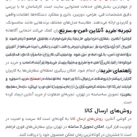
از مهم‌ترین بخش‌های خدمات محتوایی سایت است. کارشناسان ما با بررسی
دقیق مشخصات فنی، طراحی، دوربین، باتری و عملکرد دستگاه‌ها، اطلاعات واقعی
و کاربردی ارائه می‌دهند. مقایسه مدل‌های مختلف برندهایی مانند سامسونگ،
تجربه خرید آنلاین امن و سریع
اپل، شیائومی و سایر برندهای معتبر به کاربران کمک می‌کند انتخابی آگاهانه
داشته باشند. مقالات تحلیلی ما تنها به مشخصات ظاهری محدود نمی‌شود و
گوشی آنلاین بستری امن برای خرید اینترنتی لوازم دیجیتال فراهم کرده است تا
تجربه کاربری واقعی را نیز پوشش می‌دهد. این رویکرد باعث می‌شود کاربران
کاربران با آرامش خاطر سفارش خود را ثبت کنند. تمامی پرداخت‌ها از طریق
بتوانند متناسب با بودجه و نیاز خود بهترین گزینه را انتخاب کنند. هدف از این
درگاه‌های امن بانکی انجام می‌شود و اطلاعات کاربران به‌طور کامل محافظت
محتواها، افزایش آگاهی مخاطبان و جلوگیری از خریدهای اشتباه است.
می‌گردد. رابط کاربری ساده و سریع سایت باعث می‌شود فرآیند انتخاب و خرید در
راهنمای خرید
کوتاه‌ترین زمان ممکن انجام شود. امکان پیگیری لحظه‌ای سفارش‌ها به کاربران
کمک می‌کند از وضعیت ارسال کالای خود مطلع باشند. بسته‌بندی اصولی و
کاربران محترم فروشگاه می‌توانند با مراجعه به صفحه «
راهنمای خرید
»، نحوه و
استاندارد کالاها، سلامت محصول را تا زمان تحویل تضمین می‌کند. ارسال سریع،
فرایند خرید از سایت گوشی آنلاین را به‌صورت کامل و با زبانی ساده مطالعه
به‌ویژه تحویل سه‌ساعته در تهران، تجربه‌ای متفاوت از خرید آنلاین ایجاد کرده
نمایند.
است.
روش‌های ارسال کالا
در گوشی آنلاین،
روش‌های ارسال کالا
به گونه‌ای است که سرعت و امنیت در
اولویت قرار گیرد.
امکان تحویل 3 ساعته
در تهران برای سفارش‌های فوری فراهم
است تا مشتریان در کوتاه‌ترین زمان ممکن محصول خود را دریافت کنند.