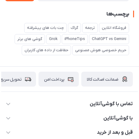
برچسب‌ها
فروشگاه انلاین
ترجمه
گراک
چت بات های پیشرفته
ChatGPT vs Gemini
iPhoneTips
Grok
گوشی های برتر
حریم خصوصی هوش مصنوعی
حفاظت از داده های کاربران
ضمانت اصالت کالا
پرداخت امن
تحویل سریع
تماس با گوشی‌آنلاین
۰۲۱91001221
با گوشی‌آنلاین
info@gooshi.online
درباره ما
قبل و بعد از خرید