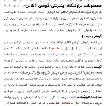
محصولات فروشگاه اینترنتی گوشی آنلاین
مجموعه تلاش می‌کند با ترکیب قیمت مناسب و خدمات حرفه‌ای، بهترین تجربه
خرید موبایل را برای کاربران فراهم کند.
در این فروشگاه گستره‌ای کامل از موبایل، تبلت، لپ‌تاپ، ساعت هوشمند،
هندزفری، هدفون، کنسول بازی و لوازم جانبی دیجیتال در دسترس کاربران قرار
دارد. این مجموعه با تمرکز بر کیفیت و خدمات حرفه‌ای، خریدی سریع و بدون
دغدغه را برای تمامی کاربران ممکن می‌کند. محصولات ما عبارتند از موارد زیر
گوشی موبایل
است:
فروشگاه اینترنتی گوشی آنلاین ارائه‌دهنده جدیدترین مدل‌های گوشی موبایل
از برندهای معتبر شامل
اپل
و
سامسونگ
است. تمامی گوشی‌ها با تضمین
اصالت کالا و گارانتی معتبر عرضه می‌شوند. همراه با هر محصول، مشخصات
کامل، تصاویر واقعی محصولات ارائه شده است تا کاربران انتخابی آگاهانه
تبلت
داشته باشند. هدف ما ارائه به‌روزترین و محبوب‌ترین گوشی‌ها با قیمت مناسب
مجموعه تبلت‌ها شامل مدل‌هایی با نمایشگرهای باکیفیت، پردازنده‌های سریع
است. با گوشی آنلاین، خرید گوشی موبایل سریع، امن و آسان است.
و قابلیت‌های چندوظیفه‌ای متنوع است. این دستگاه‌ها مناسب مطالعه، تماشای
فیلم، طراحی گرافیکی و حتی بازی‌های سبک و
تولید محتوا
هستند و تجربه‌ای
حرفه‌ای از کاربری دیجیتال ارائه می‌کنند. طراحی ارگونومیک، باتری با دوام و
ساعت هوشمند
قابلیت اتصال به اینترنت پرسرعت، کار با تبلت را لذت‌بخش و بدون وقفه
در این فروشگاه
انواع ساعت‌های هوشمند
با طراحی مدرن و امکانات متنوع، از
می‌کند.