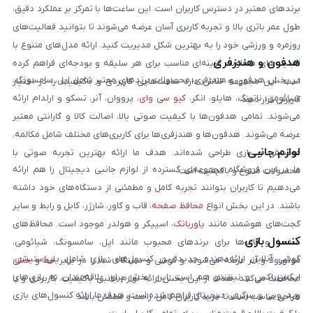
برندهای معتبر در دسترس کاربران است. این ساعت‌ها با تمرکز بر عملکرد دقیق،
طول عمر باتری بالا و تجربه کاربری آسان عرضه می‌شوند تا بتوانید فعالیت‌های
روزمره و ورزشی خود را به بهترین شکل مدیریت کنید. ارائه مدل‌های متنوع با
هدفون و هندزفری
قابلیت‌های متفاوت، گزینه‌ای مناسب برای هر سلیقه و بودجه‌ای فراهم کرده
در بخش هدفون و هندزفری، محصولات برندهای معتبر شامل اپل، سامسونگ،
است. این مجموعه تلاش دارد ساعت‌هایی کاربردی و باکیفیت را در اختیار
شیائومی، ناتینگ، هایلو، انکر،
کیو سی وای
، پرووان، آنر، تسکو و ارلدام ارائه
کاربران قرار دهد.
می‌شوند. تمامی هدفون‌ها با کیفیت صوتی بالا، اصالت کالا و گارانتی معتبر
عرضه می‌شوند. هدفون‌ها و هندزفری‌ها برای کاربری‌های مختلف شامل مکالمه،
لوازم جانبی
موسیقی و بازی طراحی شده‌اند. هدف ما ارائه بهترین تجربه صوتی با
ما در این فروشگاه مجموعه‌ای گسترده از لوازم جانبی دیجیتال را هم ارائه
محصولات متنوع و باکیفیت است.
می‌دهیم تا کاربران بتوانند تجربه کامل و مطمئنی از دستگاه‌های خود داشته
باشند. در این بخش انواع
محافظ صفحه
، قاب و کاور، شارژر، کابل و رابط و سایر
گجت‌های هوشمند مانند
پاوربانک
، اسپیکر و هولدر موجود است. محافظ‌های
کنسول بازی
صفحه و قاب‌ها برای برندهای محبوب مانند اپل، سامسونگ، شیائومی،
گوشی آنلاین ارائه‌دهنده جدیدترین کنسول‌های بازی شامل
پلی‌استیشن
،
موتورولا و آنر عرضه می‌شوند و گوشی و دستگاه شما را در برابر خط و خش
ایکس‌باکس و نینتندو هم است. این بخش برای علاقه‌مندان به بازی‌های
محافظت می‌کنند. هدف از این بخش ارائه لوازم جانبی باکیفیت، کاربردی و با
ویدیویی و سرگرمی دیجیتال فراهم شده است. هدف ما ارائه کنسول‌های بازی
طراحی مناسب است تا خرید کاربران کامل، راحت و مطمئن باشد.