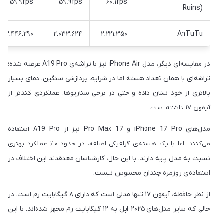
۵۹.۹fps
۵۹.۹fps
۶۰.۱fps
Ruins)
۲,۴۴۶,۲۹۰
۲,۰۳۳,۶۲۴
۲,۲۲۱,۳۵۰
AnTuTu
در مقایسه‌ای دیگر، مدل iPhone Air نیز با تراشه‌ی A19 Pro عرضه شده؛
تراشه‌ای با همان تعداد هسته اما در شرایط پردازشی سنگین، دمای بسیار
بالاتری از خود نشان داده و حتی در برخی سناریوها، عملکردی کندتر از
آیفون ۱۷ داشته است.
مدل‌های iPhone 17 Pro و 17 Pro Max نیز از A19 Pro استفاده
می‌کنند، اما با یک هسته‌ی گرافیکی اضافه، در حدود ۱۰٪ عملکرد بهتری
نسبت به مدل پایه دارند. با این حال، کارشناسان معتقدند این اختلاف در
استفاده‌ی روزمره چندان محسوس نیست.
از نظر حافظه، آیفون ۱۷ تنها مدلی است که دارای ۸ گیگابایت رم است، در
حالی که سایر مدل‌های ۲۰۲۵ اپل به ۱۲ گیگابایت رم مجهز شده‌اند. با این