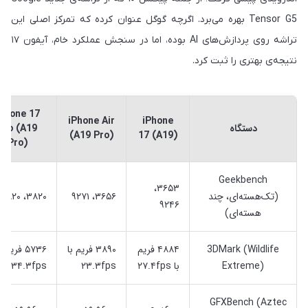
Tensor G5 بهره می‌برد. اگرچه گوگل عنوان کرده که تمرکز اصلی این
تراشه روی پردازش‌های AI بوده، اما در سنجش عملکرد خام، آیفون ۱۷
نتیجه‌ی بهتری را ثبت کرد.
Phone 17
iPhone Air
iPhone
دستگاه
Pro (A19
(A19 Pro)
17 (A19)
Pro)
Geekbench
۳۶۵۳،
(تک‌هسته‌ای، چند
۳۶۵۶، ۹۲۷۱
۳۸۲۰، ۹۸۲۰
۹۲۴۶
هسته‌ای)
3DMark (Wildlife
۴۸۸۴ فریم
۳۸۹۰ فریم با
۵۷۳۶ فریم ب
Extreme)
با ۲۷.۴fps
۲۳.۳fps
۳۴.۳fps
GFXBench (Aztec