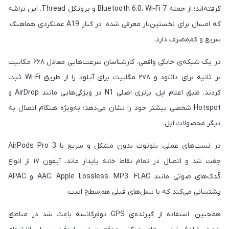
گرفته‌اند؛ از جمله Bluetooth 6.0، Wi-Fi 7 و پروتکل Thread. این تراشه
که امسال برای نخستین‌بار معرفی شده، در کنار A19 عملکردی هماهنگ،
سریع و کم‌مصرف دارد.
در یک شبکه‌ی خانگی واقعی، کارشناسان سرعت‌هایی معادل ۶۶۸ مگابیت
بر ثانیه برای دانلود و ۲۷۸ مگابیت برای آپلود را از طریق Wi-Fi ثبت
کردند. طبق اعلام اپل، برتری اصلی N1 در ویژگی‌هایی مانند AirDrop و
Hotspot شخصی بیشتر خود را نشان می‌دهد؛ به‌ویژه هنگام اتصال به
دیگر محصولات اپل.
در تست‌های عملی، بلوتوث بدون مشکل و سریع با AirPods Pro 3
جفت شد و اتصال در تمام نقاط خانه پایدار ماند. آیفون ۱۷ از انواع
کُدک‌های صوتی مانند AAC، Apple Lossless، MP3، FLAC و APAC
پشتیبانی می‌کند که با نسل‌های قبلی هم‌سطح است.
همچنین، استفاده از گیرنده‌ی GPS دوفرکانسه باعث شد در مناطق