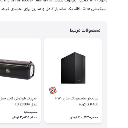
اپلیکیشن JBL One، یک ساندبار کامل و مدرن برای تماشای فیلم، بازی و شنیدن موسیقی است.
محصولات مرتبط
ساندبار سامسونگ مدل HW-
اسپیکر بلوتوثی قابل حم
K450 کارکرده
مدل TS 23004
2,400,000
2,028,800
30,730,000
تومان
تومان