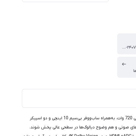
برق شهری (۱۱۰V-۲۴۰V)
ا
ساندبار بلوتوثی جی‌بی‌ال مدل Bar800-Mk2 یک انتخاب قدرتمند برای ساختن تجربه‌ای سینمایی در خانه است. این ساندبار 5 کاناله با توان خروجی 720 وات، به‌همراه ساب‌ووفر بی‌سیم 10 اینچی و دو اسپیکر
پشتیبانی از Dolby Atmos، Dolby Digital و فناوری PureVoice باعث می‌شود هم جلوه‌های صوتی و هم وضوح دیالوگ‌ها در سطحی عالی پخش شوند.