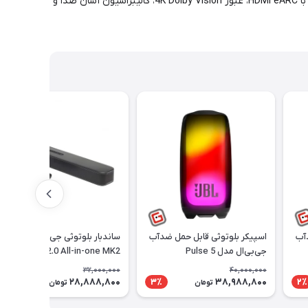
وجود Wi-Fi داخلی، بلوتوث نسخه 5، Chromecast، AirPlay و Alexa Multi-Room نیز پخش موسیقی را بسیار آسان و هوشمند می‌کند. این مدل با HDMI eARC، عبور 4K Dolby Vision، کالیبراسیون آسان صدا و
آب
اسپیکر بلوتوثی قابل حمل ضدآب
ساندبار بلوتوثی جی‌بی‌ال مدل
جی‌بی‌ال مدل Pulse 5
Bar 2.0 All-in-one MK2
32,000,000
40,000,000
28,888,800
38,988,800
10٪
3٪
2٪
تومان
تومان