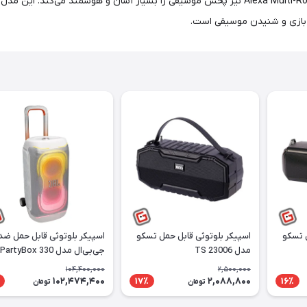
ل تسکو
اسپیکر بلوتوثی قابل حمل تسکو
اسپیکر بلوتوثی قابل حمل ضد
مدل TS 23006
جی‌بی‌ال مدل PartyBox 330
104,400,000
2,500,000
102,474,400
2,088,800
17٪
16٪
تومان
تومان