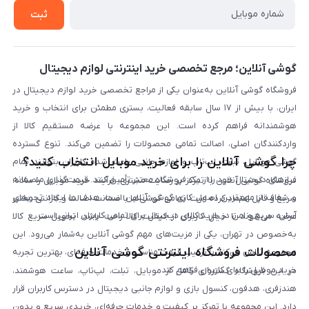
خرید سازمانی
روش بازگردانی کالا
ثبت
لیست محصولات
پرسش‌های متداول
بلاگ
گوشی آنلاین؛ مرجع تخصصی خرید اینترنتی لوازم دیجیتال
فروشگاه گوشی آنلاین به‌عنوان یکی از مراجع تخصصی خرید لوازم دیجیتال در
ایران، با بیش از ۱۷ سال سابقه فعالیت، بستری مطمئن برای انتخاب و خرید
هوشمندانه فراهم کرده است. این مجموعه با عرضه مستقیم کالا از
واردکنندگان اصلی، اصالت تمامی محصولات را تضمین می‌کند. تنوع گسترده
چرا گوشی آنلاین را برای خرید موبایل انتخاب کنید؟
گوشی موبایل، تبلت، لپ‌تاپ و لوازم جانبی باعث شده کاربران بتوانند تمام
نیازهای دیجیتال خود را از یک فروشگاه معتبر تأمین کنند. قیمت‌گذاری منصفانه
فروشگاه گوشی آنلاین با تمرکز بر رضایت مشتری، فرآیند خرید موبایل را ساده،
و شفاف از مهم‌ترین اصول کاری گوشی آنلاین است. هدف ما ایجاد تجربه‌ای
سریع و قابل اعتماد کرده است. تمامی گوشی‌ها با ضمانت اصالت و گارانتی معتبر
آسان، سریع و امن در خرید کالای دیجیتال برای تمامی کاربران ایرانی است.
عرضه می‌شوند تا خیال کاربران از کیفیت کالا راحت باشد. تحویل سریع کالا
به‌خصوص در تهران، یکی از مزیت‌های مهم گوشی آنلاین به‌شمار می‌رود. این
محصولات فروشگاه اینترنتی گوشی آنلاین
مجموعه تلاش می‌کند با ترکیب قیمت مناسب و خدمات حرفه‌ای، بهترین تجربه
خرید موبایل را برای کاربران فراهم کند.
در این فروشگاه گستره‌ای کامل از موبایل، تبلت، لپ‌تاپ، ساعت هوشمند،
هندزفری، هدفون، کنسول بازی و لوازم جانبی دیجیتال در دسترس کاربران قرار
دارد. این مجموعه با تمرکز بر کیفیت و خدمات حرفه‌ای، خریدی سریع و بدون