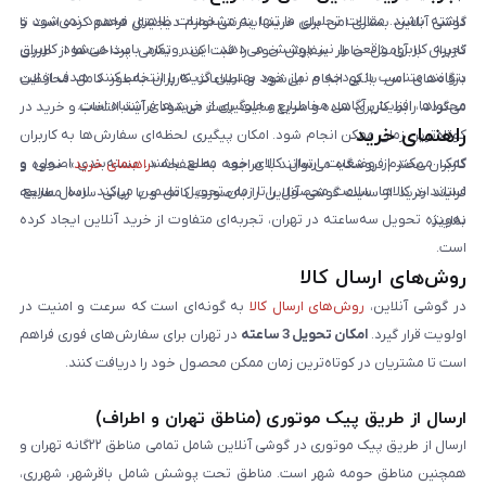
داشته باشند. مقالات تحلیلی ما تنها به مشخصات ظاهری محدود نمی‌شود و
گوشی آنلاین بستری امن برای خرید اینترنتی لوازم دیجیتال فراهم کرده است تا
تجربه کاربری واقعی را نیز پوشش می‌دهد. این رویکرد باعث می‌شود کاربران
کاربران با آرامش خاطر سفارش خود را ثبت کنند. تمامی پرداخت‌ها از طریق
بتوانند متناسب با بودجه و نیاز خود بهترین گزینه را انتخاب کنند. هدف از این
درگاه‌های امن بانکی انجام می‌شود و اطلاعات کاربران به‌طور کامل محافظت
محتواها، افزایش آگاهی مخاطبان و جلوگیری از خریدهای اشتباه است.
می‌گردد. رابط کاربری ساده و سریع سایت باعث می‌شود فرآیند انتخاب و خرید در
راهنمای خرید
کوتاه‌ترین زمان ممکن انجام شود. امکان پیگیری لحظه‌ای سفارش‌ها به کاربران
کمک می‌کند از وضعیت ارسال کالای خود مطلع باشند. بسته‌بندی اصولی و
کاربران محترم فروشگاه می‌توانند با مراجعه به صفحه «
راهنمای خرید
»، نحوه و
استاندارد کالاها، سلامت محصول را تا زمان تحویل تضمین می‌کند. ارسال سریع،
فرایند خرید از سایت گوشی آنلاین را به‌صورت کامل و با زبانی ساده مطالعه
به‌ویژه تحویل سه‌ساعته در تهران، تجربه‌ای متفاوت از خرید آنلاین ایجاد کرده
نمایند.
است.
روش‌های ارسال کالا
در گوشی آنلاین،
روش‌های ارسال کالا
به گونه‌ای است که سرعت و امنیت در
اولویت قرار گیرد.
امکان تحویل 3 ساعته
در تهران برای سفارش‌های فوری فراهم
است تا مشتریان در کوتاه‌ترین زمان ممکن محصول خود را دریافت کنند.
ارسال از طریق پیک موتوری (مناطق تهران و اطراف)
ارسال از طریق پیک موتوری در گوشی آنلاین شامل تمامی مناطق ۲۲گانه تهران و
همچنین مناطق حومه شهر است. مناطق تحت پوشش شامل باقرشهر، شهرری،