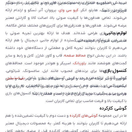
در بخش هدفون و هندزفری، محصولات برندهای معتبر شامل اپل، سامسونگ،
است. این مجموعه تلاش دارد ساعت‌هایی کاربردی و باکیفیت را در اختیار
شیائومی، ناتینگ، هایلو، انکر،
کیو سی وای
، پرووان، آنر، تسکو و ارلدام ارائه
کاربران قرار دهد.
می‌شوند. تمامی هدفون‌ها با کیفیت صوتی بالا، اصالت کالا و گارانتی معتبر
عرضه می‌شوند. هدفون‌ها و هندزفری‌ها برای کاربری‌های مختلف شامل مکالمه،
لوازم جانبی
موسیقی و بازی طراحی شده‌اند. هدف ما ارائه بهترین تجربه صوتی با
ما در این فروشگاه مجموعه‌ای گسترده از لوازم جانبی دیجیتال را هم ارائه
محصولات متنوع و باکیفیت است.
می‌دهیم تا کاربران بتوانند تجربه کامل و مطمئنی از دستگاه‌های خود داشته
باشند. در این بخش انواع
محافظ صفحه
، قاب و کاور، شارژر، کابل و رابط و سایر
گجت‌های هوشمند مانند
پاوربانک
، اسپیکر و هولدر موجود است. محافظ‌های
کنسول بازی
صفحه و قاب‌ها برای برندهای محبوب مانند اپل، سامسونگ، شیائومی،
گوشی آنلاین ارائه‌دهنده جدیدترین کنسول‌های بازی شامل
پلی‌استیشن
،
موتورولا و آنر عرضه می‌شوند و گوشی و دستگاه شما را در برابر خط و خش
ایکس‌باکس و نینتندو هم است. این بخش برای علاقه‌مندان به بازی‌های
محافظت می‌کنند. هدف از این بخش ارائه لوازم جانبی باکیفیت، کاربردی و با
ویدیویی و سرگرمی دیجیتال فراهم شده است. هدف ما ارائه کنسول‌های بازی
طراحی مناسب است تا خرید کاربران کامل، راحت و مطمئن باشد.
با کیفیت بالا و قیمت مناسب برای تمامی کاربران است.
گوشی کارکرده
ما در این مجموعه
گوشی‌های کارکرده
و دست دوم با کیفیت تضمین‌شده را هم
ارائه می‌دهیم تا کاربران بتوانند با هزینه کمتر، به محصولات دیجیتال معتبر
دسترسی داشته باشند. تمامی گوشی‌های کارکرده قبل از عرضه، به‌طور کامل