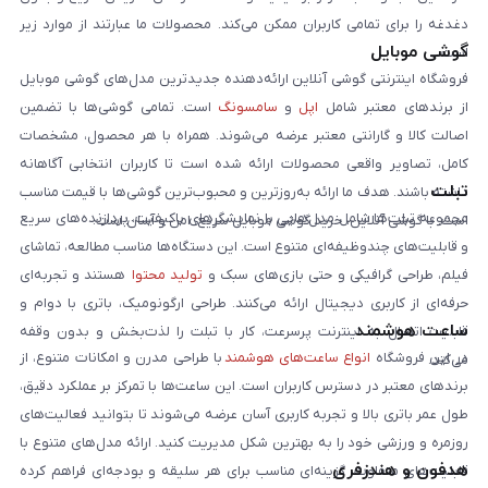
دغدغه را برای تمامی کاربران ممکن می‌کند. محصولات ما عبارتند از موارد زیر
گوشی موبایل
است:
فروشگاه اینترنتی گوشی آنلاین ارائه‌دهنده جدیدترین مدل‌های گوشی موبایل
از برندهای معتبر شامل
اپل
و
سامسونگ
است. تمامی گوشی‌ها با تضمین
اصالت کالا و گارانتی معتبر عرضه می‌شوند. همراه با هر محصول، مشخصات
کامل، تصاویر واقعی محصولات ارائه شده است تا کاربران انتخابی آگاهانه
تبلت
داشته باشند. هدف ما ارائه به‌روزترین و محبوب‌ترین گوشی‌ها با قیمت مناسب
مجموعه تبلت‌ها شامل مدل‌هایی با نمایشگرهای باکیفیت، پردازنده‌های سریع
است. با گوشی آنلاین، خرید گوشی موبایل سریع، امن و آسان است.
و قابلیت‌های چندوظیفه‌ای متنوع است. این دستگاه‌ها مناسب مطالعه، تماشای
فیلم، طراحی گرافیکی و حتی بازی‌های سبک و
تولید محتوا
هستند و تجربه‌ای
حرفه‌ای از کاربری دیجیتال ارائه می‌کنند. طراحی ارگونومیک، باتری با دوام و
ساعت هوشمند
قابلیت اتصال به اینترنت پرسرعت، کار با تبلت را لذت‌بخش و بدون وقفه
در این فروشگاه
انواع ساعت‌های هوشمند
با طراحی مدرن و امکانات متنوع، از
می‌کند.
برندهای معتبر در دسترس کاربران است. این ساعت‌ها با تمرکز بر عملکرد دقیق،
طول عمر باتری بالا و تجربه کاربری آسان عرضه می‌شوند تا بتوانید فعالیت‌های
روزمره و ورزشی خود را به بهترین شکل مدیریت کنید. ارائه مدل‌های متنوع با
هدفون و هندزفری
قابلیت‌های متفاوت، گزینه‌ای مناسب برای هر سلیقه و بودجه‌ای فراهم کرده