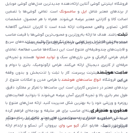
فروشگاه اینترنتی گوشی آنلاین ارائه‌دهنده جدیدترین مدل‌های گوشی موبایل
از برندهای معتبر شامل
اپل
و
سامسونگ
است. تمامی گوشی‌ها با تضمین
اصالت کالا و گارانتی معتبر عرضه می‌شوند. همراه با هر محصول، مشخصات
کامل، تصاویر واقعی محصولات ارائه شده است تا کاربران انتخابی آگاهانه
تبلت
داشته باشند. هدف ما ارائه به‌روزترین و محبوب‌ترین گوشی‌ها با قیمت مناسب
مجموعه تبلت‌ها شامل مدل‌هایی با نمایشگرهای باکیفیت، پردازنده‌های سریع
است. با گوشی آنلاین، خرید گوشی موبایل سریع، امن و آسان است.
و قابلیت‌های چندوظیفه‌ای متنوع است. این دستگاه‌ها مناسب مطالعه، تماشای
فیلم، طراحی گرافیکی و حتی بازی‌های سبک و
تولید محتوا
هستند و تجربه‌ای
حرفه‌ای از کاربری دیجیتال ارائه می‌کنند. طراحی ارگونومیک، باتری با دوام و
ساعت هوشمند
قابلیت اتصال به اینترنت پرسرعت، کار با تبلت را لذت‌بخش و بدون وقفه
در این فروشگاه
انواع ساعت‌های هوشمند
با طراحی مدرن و امکانات متنوع، از
می‌کند.
برندهای معتبر در دسترس کاربران است. این ساعت‌ها با تمرکز بر عملکرد دقیق،
طول عمر باتری بالا و تجربه کاربری آسان عرضه می‌شوند تا بتوانید فعالیت‌های
روزمره و ورزشی خود را به بهترین شکل مدیریت کنید. ارائه مدل‌های متنوع با
هدفون و هندزفری
قابلیت‌های متفاوت، گزینه‌ای مناسب برای هر سلیقه و بودجه‌ای فراهم کرده
در بخش هدفون و هندزفری، محصولات برندهای معتبر شامل اپل، سامسونگ،
است. این مجموعه تلاش دارد ساعت‌هایی کاربردی و باکیفیت را در اختیار
شیائومی، ناتینگ، هایلو، انکر،
کیو سی وای
، پرووان، آنر، تسکو و ارلدام ارائه
کاربران قرار دهد.