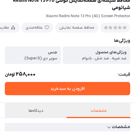
محافظ شیشه‎‎‎‎‎ای صفحه‎‎‎‎‎نمایش گوشی Redmi Note 13 Pro
شیائومی
Xiaomi Redmi Note 13 Pro (4G) Screen Protector
محافظ صفحه نمایش
علاقه‌مندی
مقایس
ویژگی‌ها
ویژگی‌های محصول
جنس
ضد ضربه ، ضد خش ، بادوام
سوپر دی (Super D)
258,000
قیمت:
تومان
افزودن به سبدخرید
مشخصات
دیدگاه‌ها
مشخصات