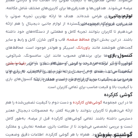
می‌شوند. تمامی هدفون‌ها با کیفیت صوتی بالا، اصالت کالا و گارانتی معتبر
عرضه می‌شوند. هدفون‌ها و هندزفری‌ها برای کاربری‌های مختلف شامل مکالمه،
لوازم جانبی
موسیقی و بازی طراحی شده‌اند. هدف ما ارائه بهترین تجربه صوتی با
ما در این فروشگاه مجموعه‌ای گسترده از لوازم جانبی دیجیتال را هم ارائه
محصولات متنوع و باکیفیت است.
می‌دهیم تا کاربران بتوانند تجربه کامل و مطمئنی از دستگاه‌های خود داشته
باشند. در این بخش انواع
محافظ صفحه
، قاب و کاور، شارژر، کابل و رابط و سایر
گجت‌های هوشمند مانند
پاوربانک
، اسپیکر و هولدر موجود است. محافظ‌های
کنسول بازی
صفحه و قاب‌ها برای برندهای محبوب مانند اپل، سامسونگ، شیائومی،
گوشی آنلاین ارائه‌دهنده جدیدترین کنسول‌های بازی شامل
پلی‌استیشن
،
موتورولا و آنر عرضه می‌شوند و گوشی و دستگاه شما را در برابر خط و خش
ایکس‌باکس و نینتندو هم است. این بخش برای علاقه‌مندان به بازی‌های
محافظت می‌کنند. هدف از این بخش ارائه لوازم جانبی باکیفیت، کاربردی و با
ویدیویی و سرگرمی دیجیتال فراهم شده است. هدف ما ارائه کنسول‌های بازی
طراحی مناسب است تا خرید کاربران کامل، راحت و مطمئن باشد.
با کیفیت بالا و قیمت مناسب برای تمامی کاربران است.
گوشی کارکرده
ما در این مجموعه
گوشی‌های کارکرده
و دست دوم با کیفیت تضمین‌شده را هم
ارائه می‌دهیم تا کاربران بتوانند با هزینه کمتر، به محصولات دیجیتال معتبر
دسترسی داشته باشند. تمامی گوشی‌های کارکرده قبل از عرضه، به‌طور کامل
تست و بررسی تخصصی می‌شوند تا از سلامت باتری، صفحه نمایش و عملکرد
گوشیتو بفروش
فنی اطمینان حاصل شود. همراه با هر گوشی کارکرده، اطلاعات دقیق وضعیت