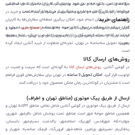
بتوانند متناسب با بودجه و نیاز خود بهترین گزینه را انتخاب کنند. هدف از این
درگاه‌های امن بانکی انجام می‌شود و اطلاعات کاربران به‌طور کامل محافظت
محتواها، افزایش آگاهی مخاطبان و جلوگیری از خریدهای اشتباه است.
می‌گردد. رابط کاربری ساده و سریع سایت باعث می‌شود فرآیند انتخاب و خرید در
راهنمای خرید
کوتاه‌ترین زمان ممکن انجام شود. امکان پیگیری لحظه‌ای سفارش‌ها به کاربران
کمک می‌کند از وضعیت ارسال کالای خود مطلع باشند. بسته‌بندی اصولی و
کاربران محترم فروشگاه می‌توانند با مراجعه به صفحه «
راهنمای خرید
»، نحوه و
استاندارد کالاها، سلامت محصول را تا زمان تحویل تضمین می‌کند. ارسال سریع،
فرایند خرید از سایت گوشی آنلاین را به‌صورت کامل و با زبانی ساده مطالعه
به‌ویژه تحویل سه‌ساعته در تهران، تجربه‌ای متفاوت از خرید آنلاین ایجاد کرده
نمایند.
است.
روش‌های ارسال کالا
در گوشی آنلاین،
روش‌های ارسال کالا
به گونه‌ای است که سرعت و امنیت در
اولویت قرار گیرد.
امکان تحویل 3 ساعته
در تهران برای سفارش‌های فوری فراهم
است تا مشتریان در کوتاه‌ترین زمان ممکن محصول خود را دریافت کنند.
ارسال از طریق پیک موتوری (مناطق تهران و اطراف)
ارسال از طریق پیک موتوری در گوشی آنلاین شامل تمامی مناطق ۲۲گانه تهران و
همچنین مناطق حومه شهر است. مناطق تحت پوشش شامل باقرشهر، شهرری،
چهاردانگه، شهرقدس، کهریزک، اسلامشهر، پاکدشت، نسیم‌شهر، باغستان،
رباط‌کریم، نصیرشهر، ورامین، شاهدشهر، فرون‌آباد، قرچک، صالحیه، شهریار و