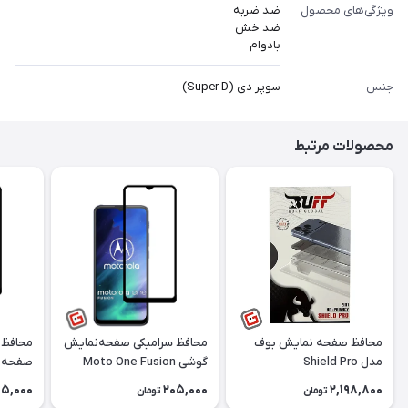
ویژگی‌های محصول
ضد ضربه
ضد خش
بادوام
جنس
سوپر دی (Super D)
محصولات مرتبط
محافظ صفحه نمایش بوف
محافظ سرامیکی صفحه‌‌‌‌‎نمایش
محافظ 
مدل Shield Pro
گوشی Moto One Fusion
موتورولا
G9 Plus موتورو
05,000
205,000
2,198,800
تومان
تومان