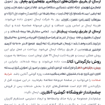
ارسال از طریق شرکت‌های تیپاکس، ماهکس و چاپار
اندیشه می‌شود.
سفارش‌های ثبت‌شده در روزهای کاری همان روز تحویل
ارسال از طریق شرکت‌های تیپاکس، ماهکس و چاپار برای شهرهای تحت
داده می‌شوند
و ارائه کارت شناسایی هنگام دریافت کالا الزامی است. در صورتی
پوشش این شرکت‌ها فراهم است. سفارش‌هایی که بین ساعت ۱۰ تا ۱۵ در
که پلمپ بسته مخدوش یا آسیب دیده باشد، از دریافت آن خودداری کرده و
روزهای کاری ثبت شوند، همان روز به شرکت ارسال تحویل داده می‌شوند.
سریعاً با پشتیبانی تماس بگیرید.
هزینه ارسال بر اساس وزن، مسافت و ارزش مرسوله محاسبه شده و لینک
ارسال از طریق پست پیشتاز
پرداخت برای تحویل‌گیرنده ارسال می‌شود.
تمامی سفارش‌ها بیمه شده‌اند
و در
ارسال از طریق پست پیشتاز نیز برای سراسر کشور امکان‌پذیر است و سفارش‌ها
صورت مفقودی کالا، پس از تایید شرکت حمل‌ونقل، هزینه پرداختی به مشتری
در روز کاری بعد از ثبت، ارسال می‌شوند. کد رهگیری مرسوله در حساب کاربری
بازگردانده خواهد شد. توجه داشته باشید که بیمه شامل کسر ۱۰ تا ۱۵ درصد
مشتری و همچنین از طریق پیامک ارسال می‌شود. پرداخت در محل برای این
فرانشیز است.
روش ممکن نیست و هزینه ثابت ارسال ۹۹ هزار تومان است. بسته‌ها به صورت
روش بازگردانی کالا
پلمپ شده تحویل اداره پست داده می‌شوند و بیمه شده‌اند، بنابراین در
صورت مشاهده هرگونه آسیب یا مخدوش بودن پلمپ، از تحویل گرفتن بسته
روش بازگردانی کالا
در فروشگاه گوشی آنلاین تنها در صورتی امکان‌پذیر است که
خودداری کرده و با پشتیبانی تماس بگیرید.
کالای خریداری شده مشمول مفاد ضمانت هفت روزه گوشی آنلاین باشد.
شرایط
ضمانت
را می‌توانید در صفحه مربوطه مطالعه بفرمایید. در این صورت، قبل از
بازگرداندن کالا لازم است هماهنگی‌های لازم با بخش خدمات پس از فروش
چشم‌انداز فروشگاه گوشی آنلاین
انجام شود و به هیچ‌وجه کالا بدون هماهنگی قبلی ارسال نگردد.
چشم‌انداز مجموعه بر پایه حذف واسطه‌ها و ایجاد دسترسی مستقیم کاربران
به کالاهای اصل و باکیفیت شکل گرفته است. ما تلاش می‌کنیم با توسعه