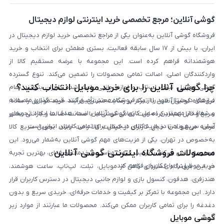
بلاگ
گوشی آنلاین؛ مرجع تخصصی خرید اینترنتی لوازم دیجیتال
فروشگاه گوشی آنلاین به‌عنوان یکی از مراجع تخصصی خرید لوازم دیجیتال در
ایران، با بیش از ۱۷ سال سابقه فعالیت، بستری مطمئن برای انتخاب و خرید
هوشمندانه فراهم کرده است. این مجموعه با عرضه مستقیم کالا از
واردکنندگان اصلی، اصالت تمامی محصولات را تضمین می‌کند. تنوع گسترده
چرا گوشی آنلاین را برای خرید موبایل انتخاب کنید؟
گوشی موبایل، تبلت، لپ‌تاپ و لوازم جانبی باعث شده کاربران بتوانند تمام
نیازهای دیجیتال خود را از یک فروشگاه معتبر تأمین کنند. قیمت‌گذاری منصفانه
فروشگاه گوشی آنلاین با تمرکز بر رضایت مشتری، فرآیند خرید موبایل را ساده،
و شفاف از مهم‌ترین اصول کاری گوشی آنلاین است. هدف ما ایجاد تجربه‌ای
سریع و قابل اعتماد کرده است. تمامی گوشی‌ها با ضمانت اصالت و گارانتی معتبر
آسان، سریع و امن در خرید کالای دیجیتال برای تمامی کاربران ایرانی است.
عرضه می‌شوند تا خیال کاربران از کیفیت کالا راحت باشد. تحویل سریع کالا
به‌خصوص در تهران، یکی از مزیت‌های مهم گوشی آنلاین به‌شمار می‌رود. این
محصولات فروشگاه اینترنتی گوشی آنلاین
مجموعه تلاش می‌کند با ترکیب قیمت مناسب و خدمات حرفه‌ای، بهترین تجربه
خرید موبایل را برای کاربران فراهم کند.
در این فروشگاه گستره‌ای کامل از موبایل، تبلت، لپ‌تاپ، ساعت هوشمند،
هندزفری، هدفون، کنسول بازی و لوازم جانبی دیجیتال در دسترس کاربران قرار
دارد. این مجموعه با تمرکز بر کیفیت و خدمات حرفه‌ای، خریدی سریع و بدون
دغدغه را برای تمامی کاربران ممکن می‌کند. محصولات ما عبارتند از موارد زیر
گوشی موبایل
است: