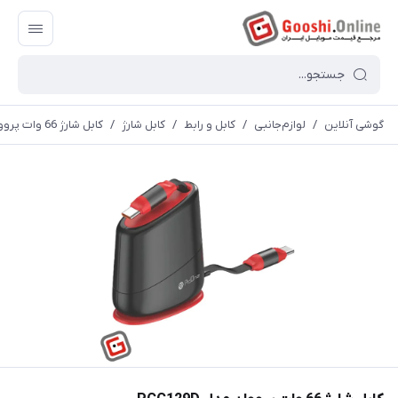
گوشی آنلاین
/
لوازم‌جانبی
/
کابل و رابط
/
کابل شارژ
/
کابل شارژ 66 وات پرووان مدل PCC129D