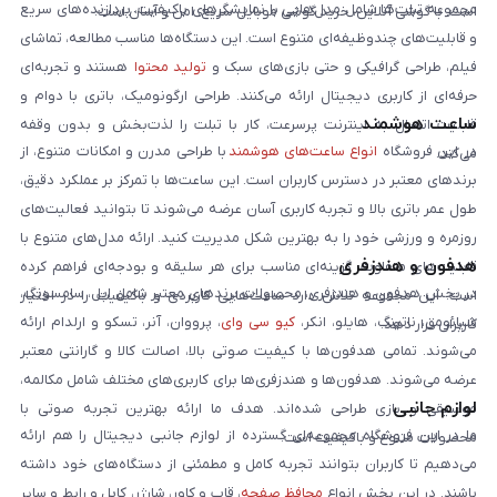
مجموعه تبلت‌ها شامل مدل‌هایی با نمایشگرهای باکیفیت، پردازنده‌های سریع
است. با گوشی آنلاین، خرید گوشی موبایل سریع، امن و آسان است.
و قابلیت‌های چندوظیفه‌ای متنوع است. این دستگاه‌ها مناسب مطالعه، تماشای
فیلم، طراحی گرافیکی و حتی بازی‌های سبک و
تولید محتوا
هستند و تجربه‌ای
حرفه‌ای از کاربری دیجیتال ارائه می‌کنند. طراحی ارگونومیک، باتری با دوام و
ساعت هوشمند
قابلیت اتصال به اینترنت پرسرعت، کار با تبلت را لذت‌بخش و بدون وقفه
در این فروشگاه
انواع ساعت‌های هوشمند
با طراحی مدرن و امکانات متنوع، از
می‌کند.
برندهای معتبر در دسترس کاربران است. این ساعت‌ها با تمرکز بر عملکرد دقیق،
طول عمر باتری بالا و تجربه کاربری آسان عرضه می‌شوند تا بتوانید فعالیت‌های
روزمره و ورزشی خود را به بهترین شکل مدیریت کنید. ارائه مدل‌های متنوع با
هدفون و هندزفری
قابلیت‌های متفاوت، گزینه‌ای مناسب برای هر سلیقه و بودجه‌ای فراهم کرده
در بخش هدفون و هندزفری، محصولات برندهای معتبر شامل اپل، سامسونگ،
است. این مجموعه تلاش دارد ساعت‌هایی کاربردی و باکیفیت را در اختیار
شیائومی، ناتینگ، هایلو، انکر،
کیو سی وای
، پرووان، آنر، تسکو و ارلدام ارائه
کاربران قرار دهد.
می‌شوند. تمامی هدفون‌ها با کیفیت صوتی بالا، اصالت کالا و گارانتی معتبر
عرضه می‌شوند. هدفون‌ها و هندزفری‌ها برای کاربری‌های مختلف شامل مکالمه،
لوازم جانبی
موسیقی و بازی طراحی شده‌اند. هدف ما ارائه بهترین تجربه صوتی با
ما در این فروشگاه مجموعه‌ای گسترده از لوازم جانبی دیجیتال را هم ارائه
محصولات متنوع و باکیفیت است.
می‌دهیم تا کاربران بتوانند تجربه کامل و مطمئنی از دستگاه‌های خود داشته
باشند. در این بخش انواع
محافظ صفحه
، قاب و کاور، شارژر، کابل و رابط و سایر