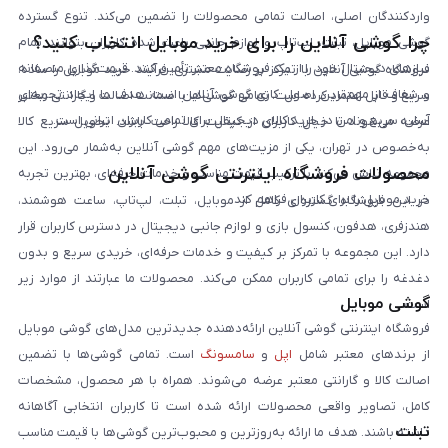
واردکنندگان اصلی، اصالت تمامی محصولات را تضمین می‌کند. تنوع گسترده
چرا گوشی آنلاین را برای خرید موبایل انتخاب کنید؟
گوشی موبایل، تبلت، لپ‌تاپ و لوازم جانبی باعث شده کاربران بتوانند تمام
نیازهای دیجیتال خود را از یک فروشگاه معتبر تأمین کنند. قیمت‌گذاری منصفانه
فروشگاه گوشی آنلاین با تمرکز بر رضایت مشتری، فرآیند خرید موبایل را ساده،
و شفاف از مهم‌ترین اصول کاری گوشی آنلاین است. هدف ما ایجاد تجربه‌ای
سریع و قابل اعتماد کرده است. تمامی گوشی‌ها با ضمانت اصالت و گارانتی معتبر
آسان، سریع و امن در خرید کالای دیجیتال برای تمامی کاربران ایرانی است.
عرضه می‌شوند تا خیال کاربران از کیفیت کالا راحت باشد. تحویل سریع کالا
به‌خصوص در تهران، یکی از مزیت‌های مهم گوشی آنلاین به‌شمار می‌رود. این
محصولات فروشگاه اینترنتی گوشی آنلاین
مجموعه تلاش می‌کند با ترکیب قیمت مناسب و خدمات حرفه‌ای، بهترین تجربه
خرید موبایل را برای کاربران فراهم کند.
در این فروشگاه گستره‌ای کامل از موبایل، تبلت، لپ‌تاپ، ساعت هوشمند،
هندزفری، هدفون، کنسول بازی و لوازم جانبی دیجیتال در دسترس کاربران قرار
دارد. این مجموعه با تمرکز بر کیفیت و خدمات حرفه‌ای، خریدی سریع و بدون
دغدغه را برای تمامی کاربران ممکن می‌کند. محصولات ما عبارتند از موارد زیر
گوشی موبایل
است:
فروشگاه اینترنتی گوشی آنلاین ارائه‌دهنده جدیدترین مدل‌های گوشی موبایل
از برندهای معتبر شامل
اپل
و
سامسونگ
است. تمامی گوشی‌ها با تضمین
اصالت کالا و گارانتی معتبر عرضه می‌شوند. همراه با هر محصول، مشخصات
کامل، تصاویر واقعی محصولات ارائه شده است تا کاربران انتخابی آگاهانه
تبلت
داشته باشند. هدف ما ارائه به‌روزترین و محبوب‌ترین گوشی‌ها با قیمت مناسب