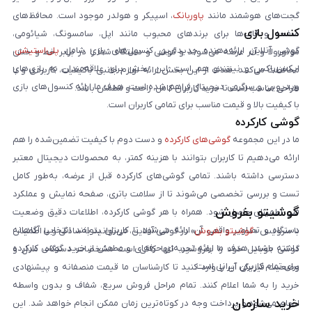
گجت‌های هوشمند مانند
پاوربانک
، اسپیکر و هولدر موجود است. محافظ‌های
کنسول بازی
صفحه و قاب‌ها برای برندهای محبوب مانند اپل، سامسونگ، شیائومی،
گوشی آنلاین ارائه‌دهنده جدیدترین کنسول‌های بازی شامل
پلی‌استیشن
،
موتورولا و آنر عرضه می‌شوند و گوشی و دستگاه شما را در برابر خط و خش
ایکس‌باکس و نینتندو هم است. این بخش برای علاقه‌مندان به بازی‌های
محافظت می‌کنند. هدف از این بخش ارائه لوازم جانبی باکیفیت، کاربردی و با
ویدیویی و سرگرمی دیجیتال فراهم شده است. هدف ما ارائه کنسول‌های بازی
طراحی مناسب است تا خرید کاربران کامل، راحت و مطمئن باشد.
با کیفیت بالا و قیمت مناسب برای تمامی کاربران است.
گوشی کارکرده
ما در این مجموعه
گوشی‌های کارکرده
و دست دوم با کیفیت تضمین‌شده را هم
ارائه می‌دهیم تا کاربران بتوانند با هزینه کمتر، به محصولات دیجیتال معتبر
دسترسی داشته باشند. تمامی گوشی‌های کارکرده قبل از عرضه، به‌طور کامل
تست و بررسی تخصصی می‌شوند تا از سلامت باتری، صفحه نمایش و عملکرد
گوشیتو بفروش
فنی اطمینان حاصل شود. همراه با هر گوشی کارکرده، اطلاعات دقیق وضعیت
دستگاه و تصاویر واقعی آن ارائه می‌شود تا کاربران بتوانند انتخابی آگاهانه
با سرویس «
گوشیتو بفروش
» در گوشی آنلاین، می‌توانید به‌سادگی و با اطمینان
داشته باشند. هدف ما ارائه تجربه‌ای حرفه‌ای و مطمئن از خرید گوشی کارکرده
گوشی موبایل خود را بفروشید. تنها کافی است مشخصات دستگاه، مدل و
برای تمام کاربران ایرانی است.
وضعیت فیزیکی آن را وارد کنید تا کارشناسان ما قیمت منصفانه و پیشنهادی
خرید را به شما اعلام کنند. تمام مراحل فروش سریع، شفاف و بدون واسطه
خرید سازمان
انجام می‌شود و پرداخت وجه در کوتاه‌ترین زمان ممکن انجام خواهد شد. این