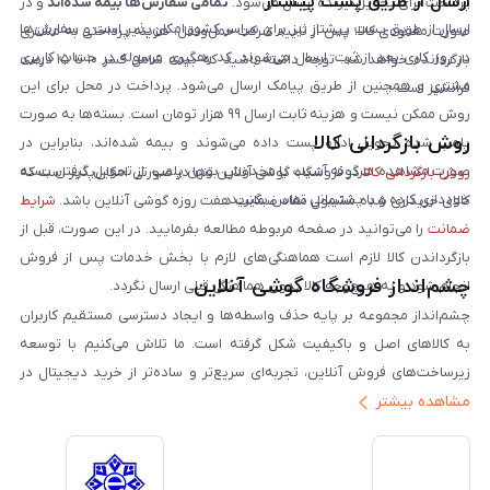
ارسال از طریق پست پیشتاز
پرداخت برای تحویل‌گیرنده ارسال می‌شود.
تمامی سفارش‌ها بیمه شده‌اند
و در
ارسال از طریق پست پیشتاز نیز برای سراسر کشور امکان‌پذیر است و سفارش‌ها
صورت مفقودی کالا، پس از تایید شرکت حمل‌ونقل، هزینه پرداختی به مشتری
در روز کاری بعد از ثبت، ارسال می‌شوند. کد رهگیری مرسوله در حساب کاربری
بازگردانده خواهد شد. توجه داشته باشید که بیمه شامل کسر ۱۰ تا ۱۵ درصد
مشتری و همچنین از طریق پیامک ارسال می‌شود. پرداخت در محل برای این
فرانشیز است.
روش ممکن نیست و هزینه ثابت ارسال ۹۹ هزار تومان است. بسته‌ها به صورت
روش بازگردانی کالا
پلمپ شده تحویل اداره پست داده می‌شوند و بیمه شده‌اند، بنابراین در
صورت مشاهده هرگونه آسیب یا مخدوش بودن پلمپ، از تحویل گرفتن بسته
روش بازگردانی کالا
در فروشگاه گوشی آنلاین تنها در صورتی امکان‌پذیر است که
خودداری کرده و با پشتیبانی تماس بگیرید.
کالای خریداری شده مشمول مفاد ضمانت هفت روزه گوشی آنلاین باشد.
شرایط
ضمانت
را می‌توانید در صفحه مربوطه مطالعه بفرمایید. در این صورت، قبل از
بازگرداندن کالا لازم است هماهنگی‌های لازم با بخش خدمات پس از فروش
چشم‌انداز فروشگاه گوشی آنلاین
انجام شود و به هیچ‌وجه کالا بدون هماهنگی قبلی ارسال نگردد.
چشم‌انداز مجموعه بر پایه حذف واسطه‌ها و ایجاد دسترسی مستقیم کاربران
به کالاهای اصل و باکیفیت شکل گرفته است. ما تلاش می‌کنیم با توسعه
زیرساخت‌های فروش آنلاین، تجربه‌ای سریع‌تر و ساده‌تر از خرید دیجیتال در
مشاهده بیشتر
ایران ارائه دهیم. تبدیل‌شدن به مرجعی قابل اعتماد برای خرید کالای دیجیتال،
یکی از اهداف اصلی این مجموعه است. تمرکز بر رضایت مشتری، نوآوری در
خدمات و به‌روزرسانی مداوم محصولات، مسیر ما را روشن‌تر می‌کند. ما باور
داریم آینده بازار دیجیتال متعلق به کسب‌وکارهایی است که صداقت و شفافیت