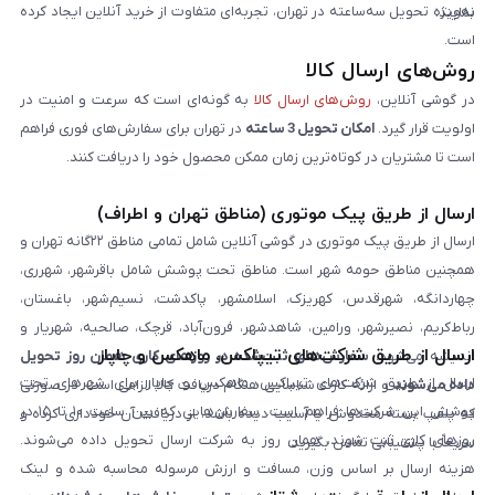
به‌ویژه تحویل سه‌ساعته در تهران، تجربه‌ای متفاوت از خرید آنلاین ایجاد کرده
نمایند.
است.
روش‌های ارسال کالا
در گوشی آنلاین،
روش‌های ارسال کالا
به گونه‌ای است که سرعت و امنیت در
اولویت قرار گیرد.
امکان تحویل 3 ساعته
در تهران برای سفارش‌های فوری فراهم
است تا مشتریان در کوتاه‌ترین زمان ممکن محصول خود را دریافت کنند.
ارسال از طریق پیک موتوری (مناطق تهران و اطراف)
ارسال از طریق پیک موتوری در گوشی آنلاین شامل تمامی مناطق ۲۲گانه تهران و
همچنین مناطق حومه شهر است. مناطق تحت پوشش شامل باقرشهر، شهرری،
چهاردانگه، شهرقدس، کهریزک، اسلامشهر، پاکدشت، نسیم‌شهر، باغستان،
رباط‌کریم، نصیرشهر، ورامین، شاهدشهر، فرون‌آباد، قرچک، صالحیه، شهریار و
ارسال از طریق شرکت‌های تیپاکس، ماهکس و چاپار
اندیشه می‌شود.
سفارش‌های ثبت‌شده در روزهای کاری همان روز تحویل
ارسال از طریق شرکت‌های تیپاکس، ماهکس و چاپار برای شهرهای تحت
داده می‌شوند
و ارائه کارت شناسایی هنگام دریافت کالا الزامی است. در صورتی
پوشش این شرکت‌ها فراهم است. سفارش‌هایی که بین ساعت ۱۰ تا ۱۵ در
که پلمپ بسته مخدوش یا آسیب دیده باشد، از دریافت آن خودداری کرده و
روزهای کاری ثبت شوند، همان روز به شرکت ارسال تحویل داده می‌شوند.
سریعاً با پشتیبانی تماس بگیرید.
هزینه ارسال بر اساس وزن، مسافت و ارزش مرسوله محاسبه شده و لینک