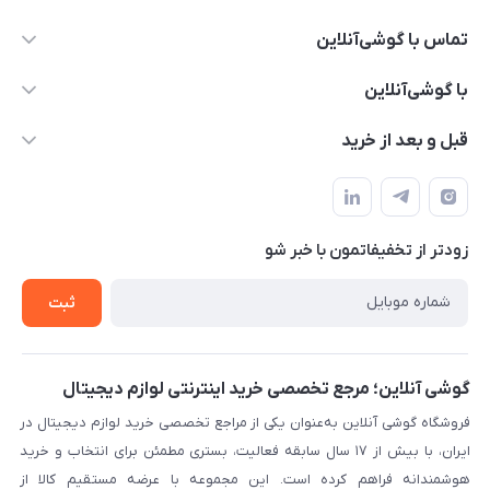
تماس با گوشی‌آنلاین
۰۲۱91001221
با گوشی‌آنلاین
info@gooshi.online
درباره ما
قبل و بعد از خرید
تهران، خیابان جمهوری، پاساژعلاءالدین، طبقه پنجم، واحد 564
تماس با ما
نحوه خرید از گوشی آنلاین
حساب کاربری
شرایط ضمانت هفت روزه
حریم خصوصی
زودتر از تخفیفاتمون با خبر شو
روش ارسال کالا در گوشی آنلاین
خرید سازمانی
روش بازگردانی کالا
ثبت
لیست محصولات
پرسش‌های متداول
بلاگ
گوشی آنلاین؛ مرجع تخصصی خرید اینترنتی لوازم دیجیتال
فروشگاه گوشی آنلاین به‌عنوان یکی از مراجع تخصصی خرید لوازم دیجیتال در
ایران، با بیش از ۱۷ سال سابقه فعالیت، بستری مطمئن برای انتخاب و خرید
هوشمندانه فراهم کرده است. این مجموعه با عرضه مستقیم کالا از