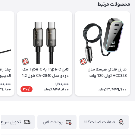
محصولات مرتبط
شارژر فندکی هیسکا مدل
کابل Type-C به Type-C مک
چند راه
HCC328 توان 120 وات
دودو مدل CA-2840 طول 1.2
الدینیو EW4485
متر
000,000
1,200,000
69,900
848,800
3,449,900
30٪
تومان
تومان
ضمانت اصالت کالا
پرداخت امن
تحویل سریع