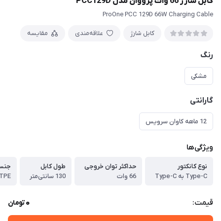
کابل شارژ 66 وات پرووان مدل PCC129D
ProOne PCC 129D 66W Charging Cable
کابل شارژ
علاقه‌مندی
مقایسه
رنگ
مشکی
گارانتی
12 ماهه کاوان سرویس
ویژگی‌ها
نوع کانکتور
حداکثر توان خروجی
طول کابل
جنس 
Type-C به Type-C
66 وات
130 سانتی‌متر
BS + TPE
0
قیمت:
تومان