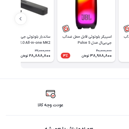
آب
اسپیکر بلوتوثی قابل حمل ضدآب
ساندبار بلوتوثی جی‌بی‌ال مدل
جی‌بی‌ال مدل Pulse 5
Bar 2.0 All-in-one MK2
32,000,000
40,000,000
28,888,800
38,988,800
10٪
3٪
تومان
تومان
عودت وجه کالا