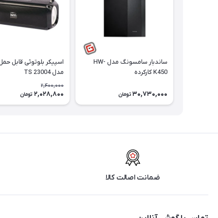
ساندبار سامسونگ مدل HW-
اسپیکر بلوتوثی قابل حم
K450 کارکرده
مدل TS 23004
2,400,000
2,028,800
30,730,000
تومان
تومان
ضمانت اصالت کالا