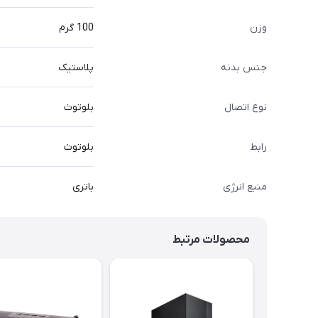
وزن
100 گرم
جنس بدنه
پلاستیک
نوع اتصال
بلوتوث
رابط
بلوتوث
منبع انرژی
باتری
محصولات مرتبط