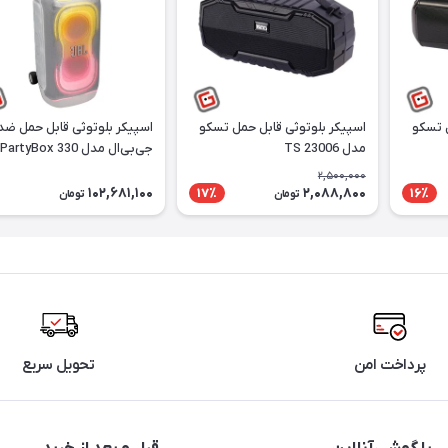
ل تسکو
اسپیکر بلوتوثی قابل حمل تسکو
اسپیکر بلوتوثی قابل حمل ضد
مدل TS 23006
جی‌بی‌ال مدل PartyBox 330
2,500,000
102,681,100
2,088,800
17٪
16٪
تومان
تومان
پرداخت امن
تحویل سریع