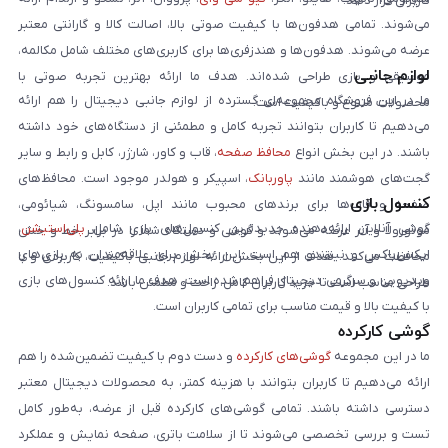
کاربران قرار دهد.
می‌شوند. تمامی هدفون‌ها با کیفیت صوتی بالا، اصالت کالا و گارانتی معتبر
عرضه می‌شوند. هدفون‌ها و هندزفری‌ها برای کاربری‌های مختلف شامل مکالمه،
لوازم جانبی
موسیقی و بازی طراحی شده‌اند. هدف ما ارائه بهترین تجربه صوتی با
ما در این فروشگاه مجموعه‌ای گسترده از لوازم جانبی دیجیتال را هم ارائه
محصولات متنوع و باکیفیت است.
می‌دهیم تا کاربران بتوانند تجربه کامل و مطمئنی از دستگاه‌های خود داشته
باشند. در این بخش انواع
محافظ صفحه
، قاب و کاور، شارژر، کابل و رابط و سایر
گجت‌های هوشمند مانند
پاوربانک
، اسپیکر و هولدر موجود است. محافظ‌های
کنسول بازی
صفحه و قاب‌ها برای برندهای محبوب مانند اپل، سامسونگ، شیائومی،
گوشی آنلاین ارائه‌دهنده جدیدترین کنسول‌های بازی شامل
پلی‌استیشن
،
موتورولا و آنر عرضه می‌شوند و گوشی و دستگاه شما را در برابر خط و خش
ایکس‌باکس و نینتندو هم است. این بخش برای علاقه‌مندان به بازی‌های
محافظت می‌کنند. هدف از این بخش ارائه لوازم جانبی باکیفیت، کاربردی و با
ویدیویی و سرگرمی دیجیتال فراهم شده است. هدف ما ارائه کنسول‌های بازی
طراحی مناسب است تا خرید کاربران کامل، راحت و مطمئن باشد.
با کیفیت بالا و قیمت مناسب برای تمامی کاربران است.
گوشی کارکرده
ما در این مجموعه
گوشی‌های کارکرده
و دست دوم با کیفیت تضمین‌شده را هم
ارائه می‌دهیم تا کاربران بتوانند با هزینه کمتر، به محصولات دیجیتال معتبر
دسترسی داشته باشند. تمامی گوشی‌های کارکرده قبل از عرضه، به‌طور کامل
تست و بررسی تخصصی می‌شوند تا از سلامت باتری، صفحه نمایش و عملکرد