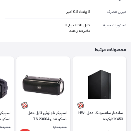
میزان مصرف
5 ولت/ 0.5 آمپر
محتویات جعبه
کابل USB نوع C
دفترچه راهنما
محصولات مرتبط
ساندبار سامسونگ مدل HW-
اسپیکر بلوتوثی قابل حمل
اسپیکر 
K450 کارکرده
تسکو مدل TS 23004
تسکو مدل 06
500,000
2,400,000