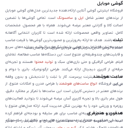
گوشی موبایل
است:
فروشگاه اینترنتی گوشی آنلاین ارائه‌دهنده جدیدترین مدل‌های گوشی موبایل
از برندهای معتبر شامل
اپل
و
سامسونگ
است. تمامی گوشی‌ها با تضمین
اصالت کالا و گارانتی معتبر عرضه می‌شوند. همراه با هر محصول، مشخصات
کامل، تصاویر واقعی محصولات ارائه شده است تا کاربران انتخابی آگاهانه
تبلت
داشته باشند. هدف ما ارائه به‌روزترین و محبوب‌ترین گوشی‌ها با قیمت مناسب
مجموعه تبلت‌ها شامل مدل‌هایی با نمایشگرهای باکیفیت، پردازنده‌های سریع
است. با گوشی آنلاین، خرید گوشی موبایل سریع، امن و آسان است.
و قابلیت‌های چندوظیفه‌ای متنوع است. این دستگاه‌ها مناسب مطالعه، تماشای
فیلم، طراحی گرافیکی و حتی بازی‌های سبک و
تولید محتوا
هستند و تجربه‌ای
حرفه‌ای از کاربری دیجیتال ارائه می‌کنند. طراحی ارگونومیک، باتری با دوام و
ساعت هوشمند
قابلیت اتصال به اینترنت پرسرعت، کار با تبلت را لذت‌بخش و بدون وقفه
در این فروشگاه
انواع ساعت‌های هوشمند
با طراحی مدرن و امکانات متنوع، از
می‌کند.
برندهای معتبر در دسترس کاربران است. این ساعت‌ها با تمرکز بر عملکرد دقیق،
طول عمر باتری بالا و تجربه کاربری آسان عرضه می‌شوند تا بتوانید فعالیت‌های
روزمره و ورزشی خود را به بهترین شکل مدیریت کنید. ارائه مدل‌های متنوع با
هدفون و هندزفری
قابلیت‌های متفاوت، گزینه‌ای مناسب برای هر سلیقه و بودجه‌ای فراهم کرده
در بخش هدفون و هندزفری، محصولات برندهای معتبر شامل اپل، سامسونگ،
است. این مجموعه تلاش دارد ساعت‌هایی کاربردی و باکیفیت را در اختیار
شیائومی، ناتینگ، هایلو، انکر،
کیو سی وای
، پرووان، آنر، تسکو و ارلدام ارائه