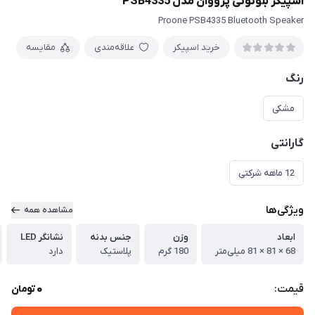
اسپیکر بلوتوثی پرووان مدل PSB4335
Proone PSB4335 Bluetooth Speaker
خرید اسپیکر
علاقه‌مندی
مقایسه
رنگ
مشکی
گارانتی
12 ماهه شرکتی
ویژگی‌ها
مشاهده همه
ابعاد
وزن
جنس بدنه
نشانگر LED
68 × 81 × 81 میلی‌متر
180 گرم
پلاستیک
دارد
0
قیمت:
تومان