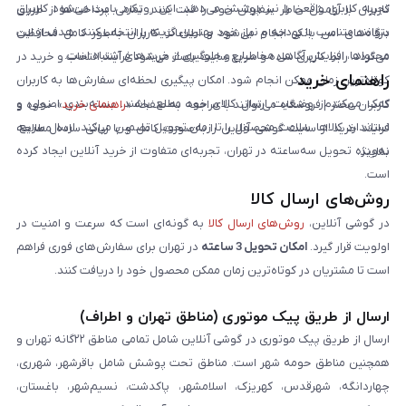
تجربه کاربری واقعی را نیز پوشش می‌دهد. این رویکرد باعث می‌شود کاربران
کاربران با آرامش خاطر سفارش خود را ثبت کنند. تمامی پرداخت‌ها از طریق
بتوانند متناسب با بودجه و نیاز خود بهترین گزینه را انتخاب کنند. هدف از این
درگاه‌های امن بانکی انجام می‌شود و اطلاعات کاربران به‌طور کامل محافظت
محتواها، افزایش آگاهی مخاطبان و جلوگیری از خریدهای اشتباه است.
می‌گردد. رابط کاربری ساده و سریع سایت باعث می‌شود فرآیند انتخاب و خرید در
راهنمای خرید
کوتاه‌ترین زمان ممکن انجام شود. امکان پیگیری لحظه‌ای سفارش‌ها به کاربران
کمک می‌کند از وضعیت ارسال کالای خود مطلع باشند. بسته‌بندی اصولی و
کاربران محترم فروشگاه می‌توانند با مراجعه به صفحه «
راهنمای خرید
»، نحوه و
استاندارد کالاها، سلامت محصول را تا زمان تحویل تضمین می‌کند. ارسال سریع،
فرایند خرید از سایت گوشی آنلاین را به‌صورت کامل و با زبانی ساده مطالعه
به‌ویژه تحویل سه‌ساعته در تهران، تجربه‌ای متفاوت از خرید آنلاین ایجاد کرده
نمایند.
است.
روش‌های ارسال کالا
در گوشی آنلاین،
روش‌های ارسال کالا
به گونه‌ای است که سرعت و امنیت در
اولویت قرار گیرد.
امکان تحویل 3 ساعته
در تهران برای سفارش‌های فوری فراهم
است تا مشتریان در کوتاه‌ترین زمان ممکن محصول خود را دریافت کنند.
ارسال از طریق پیک موتوری (مناطق تهران و اطراف)
ارسال از طریق پیک موتوری در گوشی آنلاین شامل تمامی مناطق ۲۲گانه تهران و
همچنین مناطق حومه شهر است. مناطق تحت پوشش شامل باقرشهر، شهرری،
چهاردانگه، شهرقدس، کهریزک، اسلامشهر، پاکدشت، نسیم‌شهر، باغستان،