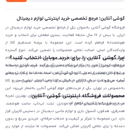
لیست محصولات
پرسش‌های متداول
بلاگ
گوشی آنلاین؛ مرجع تخصصی خرید اینترنتی لوازم دیجیتال
فروشگاه گوشی آنلاین به‌عنوان یکی از مراجع تخصصی خرید لوازم دیجیتال در
ایران، با بیش از ۱۷ سال سابقه فعالیت، بستری مطمئن برای انتخاب و خرید
هوشمندانه فراهم کرده است. این مجموعه با عرضه مستقیم کالا از
واردکنندگان اصلی، اصالت تمامی محصولات را تضمین می‌کند. تنوع گسترده
چرا گوشی آنلاین را برای خرید موبایل انتخاب کنید؟
گوشی موبایل، تبلت، لپ‌تاپ و لوازم جانبی باعث شده کاربران بتوانند تمام
نیازهای دیجیتال خود را از یک فروشگاه معتبر تأمین کنند. قیمت‌گذاری منصفانه
فروشگاه گوشی آنلاین با تمرکز بر رضایت مشتری، فرآیند خرید موبایل را ساده،
و شفاف از مهم‌ترین اصول کاری گوشی آنلاین است. هدف ما ایجاد تجربه‌ای
سریع و قابل اعتماد کرده است. تمامی گوشی‌ها با ضمانت اصالت و گارانتی معتبر
آسان، سریع و امن در خرید کالای دیجیتال برای تمامی کاربران ایرانی است.
عرضه می‌شوند تا خیال کاربران از کیفیت کالا راحت باشد. تحویل سریع کالا
به‌خصوص در تهران، یکی از مزیت‌های مهم گوشی آنلاین به‌شمار می‌رود. این
محصولات فروشگاه اینترنتی گوشی آنلاین
مجموعه تلاش می‌کند با ترکیب قیمت مناسب و خدمات حرفه‌ای، بهترین تجربه
خرید موبایل را برای کاربران فراهم کند.
در این فروشگاه گستره‌ای کامل از موبایل، تبلت، لپ‌تاپ، ساعت هوشمند،
هندزفری، هدفون، کنسول بازی و لوازم جانبی دیجیتال در دسترس کاربران قرار
دارد. این مجموعه با تمرکز بر کیفیت و خدمات حرفه‌ای، خریدی سریع و بدون
دغدغه را برای تمامی کاربران ممکن می‌کند. محصولات ما عبارتند از موارد زیر