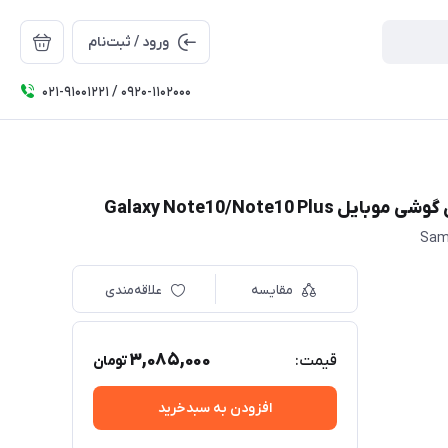
ورود / ثبت‌نام
۰۲۱-91001221 / 0920-1102000
Sam
مقایسه
علاقه‌مندی
3,085,000
قیمت:
تومان
افزودن به سبدخرید