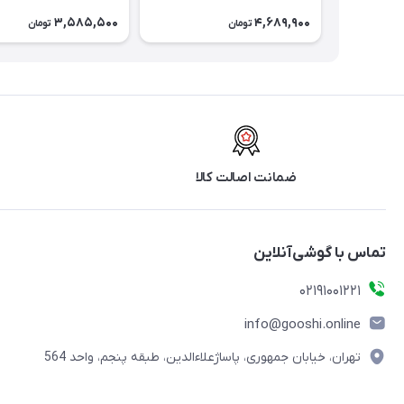
3,585,500
4,689,900
تومان
تومان
ضمانت اصالت کالا
تماس با گوشی‌آنلاین
۰۲۱91001221
info@gooshi.online
تهران، خیابان جمهوری، پاساژعلاءالدین، طبقه پنجم، واحد 564